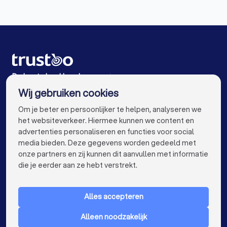
Boekhouders in Cromvoirt
Boekhouders in Amsterdam
Boekhouders in Rotterdam
Boekhouders in Den Haag
Boekhouders in Utrecht
De beste boekhouders voor jou
Wij gebruiken cookies
Boekhouders in Eindhoven
Boekhouders in Tilburg
info@trustoo.nl
Om je beter en persoonlijker te helpen, analyseren we
Boekhouders in Groningen
Boekhouders in Almere
het websiteverkeer. Hiermee kunnen we content en
advertenties personaliseren en functies voor social
Boekhouders in Breda
Boekhouders in Nijmegen
media bieden. Deze gegevens worden gedeeld met
onze partners en zij kunnen dit aanvullen met informatie
Boekhouders in Enschede
Boekhouders in Haarlem
keyboard_arrow_down
VOOR PARTICULIEREN
die je eerder aan ze hebt verstrekt.
Boekhouders in Arnhem
keyboard_arrow_down
VOOR BEDRIJVEN
Boekhouders in Amersfoort
Alles accepteren
keyboard_arrow_down
OVER TRUSTOO
Boekhouders in Apeldoorn
Alleen noodzakelijk
LAND