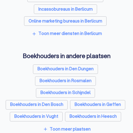
Incassobureaus in Berlicum
Online marketing bureaus in Berlicum
Tekstschrijvers in Berlicum
Toon meer diensten in Berlicum
add
Vertaalbureaus in Berlicum
Boekhouders in andere plaatsen
SEO-specialisten in Berlicum
Grafisch ontwerpers in Berlicum
Boekhouders in Den Dungen
Reclamebureaus in Berlicum
Boekhouders in Rosmalen
Accountants in Berlicum
Boekhouders in Schijndel
Boekhouders in Den Bosch
Boekhouders in Geffen
Boekhouders in Vught
Boekhouders in Heesch
Boekhouders in Boxtel
Boekhouders in Veghel
Toon meer plaatsen
add