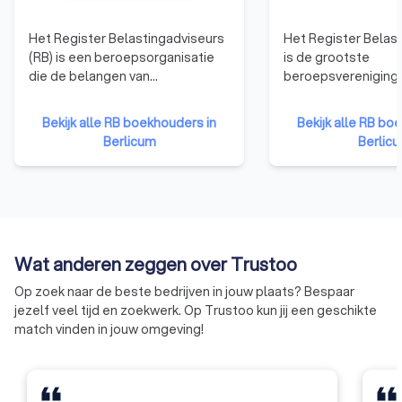
Het Register Belastingadviseurs
Het Register Belas
(RB) is een beroepsorganisatie
is de grootste
die de belangen van
beroepsvereniging 
belastingadviseurs behartigt en
fiscalisten die wer
zorgt voor hoge
mkb. Als vereniging
Bekijk alle RB boekhouders in
Bekijk alle RB bo
kwaliteitsstandaarden. Je kunt
ondersteunen ze hu
Berlicum
Berlic
ervan op aan dat de boekhouder
hun beroepsuitoefe
die aangesloten is bij het RB,
hun belangen te be
aandacht besteedt aan continue
te voorzien van all
scholing om zijn kennis op peil te
informatie en als dé
houden en op de hoogte is van
opleider voor de m
de laatste fiscale
adviespraktijk.
Wat anderen zeggen over Trustoo
ontwikkelingen. Daarnaast zal
deze boekhouder op een
Op zoek naar de beste bedrijven in jouw plaats? Bespaar
integere manier te werk gaan,
jezelf veel tijd en zoekwerk. Op Trustoo kun jij een geschikte
want het RB hanteert een strikte
match vinden in jouw omgeving!
gedragscode voor leden. Het RB
focust zich vooral op
belastingadviseurs, waardoor
hun boekhouders mogelijk