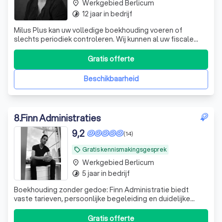
Werkgebied Berlicum
place
12 jaar in bedrijf
timelapse
Milus Plus kan uw volledige boekhouding voeren of
slechts periodiek controleren. Wij kunnen al uw fiscale
aangiften, periodieke rapportages en salarisadministratie
verzorgen ongeacht of u nu een eenmanszaak,
Gratis offerte
vennootschap onder firma, maatschap, stichting,
vereniging of een besloten vennootschap heef
Beschikbaarheid
8
.
Finn Administraties
9,2
(14)
Gratis kennismakingsgesprek
local_offer
Werkgebied Berlicum
place
5 jaar in bedrijf
timelapse
Boekhouding zonder gedoe: Finn Administratie biedt
vaste tarieven, persoonlijke begeleiding en duidelijke
uitleg. Zo houd jij grip op je financiën en meer tijd voor
ondernemen.
Gratis offerte