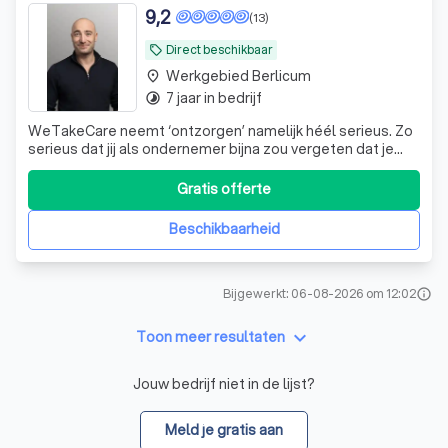
9,2
(13)
Direct beschikbaar
local_offer
Werkgebied Berlicum
place
7 jaar in bedrijf
timelapse
WeTakeCare neemt ‘ontzorgen’ namelijk héél serieus. Zo
serieus dat jij als ondernemer bijna zou vergeten dat je
überhaupt over een administratie beschikt.
Gratis offerte
Beschikbaarheid
Bijgewerkt: 06-08-2026 om 12:02
info
keyboard_arrow_down
Toon meer resultaten
Jouw bedrijf niet in de lijst?
Meld je gratis aan