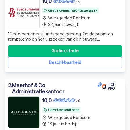
10,0
(57)
wereld van boekhouding
Gratis kennismakingsgesprek
local_offer
Welke diensten biedt een boekhouder?
Werkgebied Berlicum
place
Ontdek de mogelijkheden
22 jaar in bedrijf
timelapse
Hoe vind je een goede boekhouder? Volg
"Ondernemen is al uitdagend genoeg. Op de papieren
rompslomp en het uitzoeken van de nieuwste
deze stappen
belastingregels zit je helemaal niet te wachten. Daar
schakel je de ervaren boekhouders van Buro Burmanje
Gratis offerte
voor in! Je kunt bij ons terecht voor boekhouding,
(salaris)administratie, hulp bij belastingen en b
Beschikbaarheid
2
.
Meerhof & Co
TOP
PRO
Administratiekantoor
10,0
(21)
Direct beschikbaar
local_offer
Werkgebied Berlicum
place
18 jaar in bedrijf
timelapse