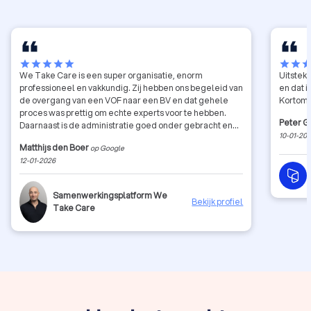
star
star
star
star
star
star
star
sta
We Take Care is een super organisatie, enorm
Uitsteke
professioneel en vakkundig. Zij hebben ons begeleid van
en dat 
de overgang van een VOF naar een BV en dat gehele
Kortom,
proces was prettig om echte experts voor te hebben.
Peter 
Daarnaast is de administratie goed onder gebracht en
10-01-20
hebben we daar nooit een probleem mee gehad.
Matthijs den Boer
op Google
Aanrader!
12-01-2026
Samenwerkingsplatform We
Bekijk profiel
Take Care