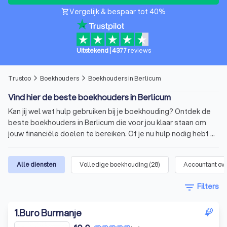
Vergelijk & bespaar tot 40%
shopping_cart
Uitstekend
|
4377
reviews
Trustoo
Boekhouders
Boekhouders in Berlicum
arrow_forward_ios
arrow_forward_ios
Vind hier de beste boekhouders in Berlicum
Kan jij wel wat hulp gebruiken bij je boekhouding? Ontdek de
beste boekhouders in Berlicum die voor jou klaar staan om
jouw financiële doelen te bereiken. Of je nu hulp nodig hebt bij
de boekhouding van je onderneming, belastingaangifte of
financiële planning. Via Trustoo vind je gemakkelijk de beste
Alle diensten
Volledige boekhouding
(
28
)
Accountant ov
boekhouders uit Berlicum. Wij hebben zorgvuldig een top 10
voor je samengesteld van de boekhouders in Berlicum. Deze
filter_list
Filters
boekhouders hebben een gemiddelde Trustoo Score van 8.8
die we hebben gebaseerd op hun expertise, opleiding en de
1
.
Buro Burmanje
1000+ klantenbeoordelingen vanuit verschillende bronnen.
Wat is een boekhouder? Ontdek de