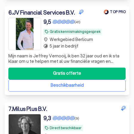
6
.
JV Financial Services B.V.
TOP PRO
9,5
(41)
Gratis kennismakingsgesprek
local_offer
Werkgebied Berlicum
place
5 jaar in bedrijf
timelapse
Mijn naam is Jeffrey Vernooij, ik ben 32 jaar oud en ik sta
klaar om u te helpen met al uw financiële vragen en
behoeften. Met een afgeronde opleiding in
Bedrijfseconomie en een schat aan werkervaring bij zowel
Gratis offerte
grote, middelgrote als kleine bedrijven, breng ik een brede
expertise en diepgaande kenni
Beschikbaarheid
7
.
Milus Plus B.V.
9,3
(9)
Direct beschikbaar
local_offer