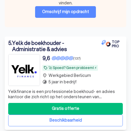
vinden.
Omschrijf mijn opdracht
5
.
Yelk de boekhouder -
TOP
PRO
Administratie & advies
9,6
(137)
🚀 Spoed? Geen probleem! ⚡
local_offer
Werkgebied Berlicum
place
5 jaar in bedrijf
timelapse
Yelkfinance is een professionele boekhoud- en advies
kantoor die zich richt op het ondersteunen van
ondernemers en bedrijven in Nederland, maar wij helpen
ook particulieren met hun inkomstenbelasting. Met onze
Gratis offerte
expertise in financiële administratie, belastingadvies en
bedrijfsoptimalisatie helpen wij
Beschikbaarheid