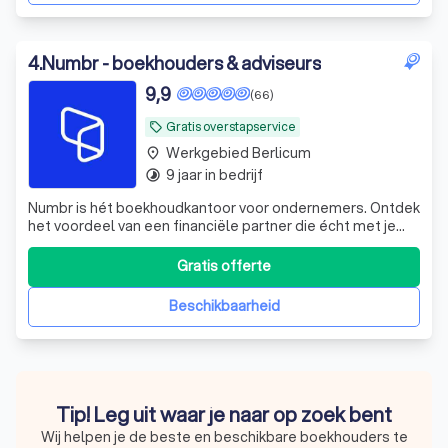
4
.
Numbr - boekhouders & adviseurs
9,9
(66)
Gratis overstapservice
local_offer
Werkgebied Berlicum
place
9 jaar in bedrijf
timelapse
Numbr is hét boekhoudkantoor voor ondernemers. Ontdek
het voordeel van een financiële partner die écht met je
meedenkt. En dat voor een vast bedrag per maand,
zonder verrassingen. Stap nu gratis over.
Gratis offerte
Beschikbaarheid
Tip! Leg uit waar je naar op zoek bent
Wij helpen je de beste en beschikbare boekhouders te