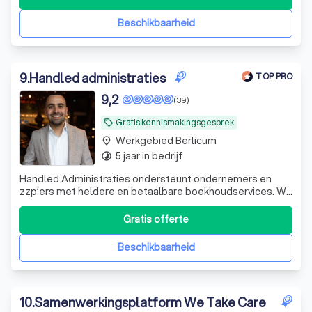
Beschikbaarheid
9
.
Handled administraties
TOP PRO
9,2
(39)
Gratis kennismakingsgesprek
local_offer
Werkgebied Berlicum
place
5 jaar in bedrijf
timelapse
Handled Administraties ondersteunt ondernemers en
zzp’ers met heldere en betaalbare boekhoudservices. Wij
zorgen dat jouw administratie klopt, zodat jij je kunt
focussen op de groei van je bedrijf. Persoonlijk,
Gratis offerte
transparant en zonder poespas: jouw administratie,
professioneel handled.
Beschikbaarheid
10
.
Samenwerkingsplatform We Take Care