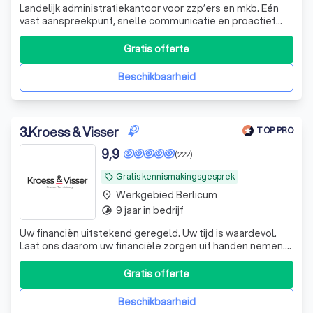
Landelijk administratiekantoor voor zzp’ers en mkb. Eén
vast aanspreekpunt, snelle communicatie en proactief
fiscaal en financieel advies.
Gratis offerte
Beschikbaarheid
3
.
Kroess & Visser
TOP PRO
9,9
(222)
Gratis kennismakingsgesprek
local_offer
Werkgebied Berlicum
place
9 jaar in bedrijf
timelapse
Uw financiën uitstekend geregeld. Uw tijd is waardevol.
Laat ons daarom uw financiële zorgen uit handen nemen.
De experts van KroessVisser beheren al uw financiële
processen van A tot Z, zodat u met een gerust hart kunt
Gratis offerte
ondernemen. KroessVisser | Finance - Tax - Advisory ☎️
Plan een GRATIS ADVIES
Beschikbaarheid