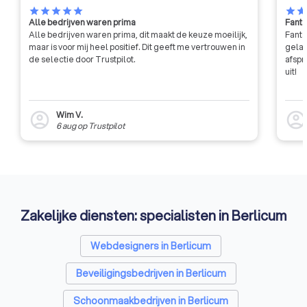
sterker zijn in fiscale zaken dan
star
star
star
star
star
star
sta
Alle bedrijven waren prima
Fanta
een boekhouder van een andere
Alle bedrijven waren prima, dit maakt de keuze moeilijk,
Fanta
brancheorganisatie. Dus als je
maar is voor mij heel positief. Dit geeft me vertrouwen in
gelat
denkt dat belastingen een groot
de selectie door Trustpilot.
afspr
onderdeel van jouw financiële
uit!
huishouding zullen zijn, is een
boekhouder van het RB wellicht
een slimme keuze.
Wim V.
account_circle
account_circl
6 aug
op
Trustpilot
Zakelijke diensten: specialisten in Berlicum
Webdesigners in Berlicum
Beveiligingsbedrijven in Berlicum
Schoonmaakbedrijven in Berlicum