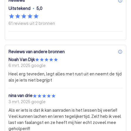
Reviews
inf
Uitstekend
•
5,0
61 reviews uit
2 bronnen
Reviews van andere bronnen
inf
Noah Van Dijk
6 mrt. 2025
google
Heel erg tevreden, legt alles met rust uit en neemt de tijd
als je iets niet begrijpt
nina van drie
3 mrt. 2025
google
Als er iets is dat ik kan aanraden is het lessen bij veerle!!
Veel kunnen lachen en leren tegelijkertijd. Zelf heb ik veel
last van faalangst en ze heeft mij hier echt zoveel mee
geholpen!!!