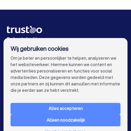
Rijscholen in Renkum
Rijscholen in Amsterdam
Rijscholen in Rotterdam
Rijscholen in Den Haag
Rijscholen in Utrecht
Rijscholen in Eindhoven
Rijscholen in Tilburg
Rijscholen in Groningen
De beste bedrijven voor jou
Wij gebruiken cookies
Rijscholen in Almere
Rijscholen in Breda
info@trustoo.nl
Om je beter en persoonlijker te helpen, analyseren we
Rijscholen in Nijmegen
Rijscholen in Enschede
het websiteverkeer. Hiermee kunnen we content en
advertenties personaliseren en functies voor social
Rijscholen in Haarlem
Rijscholen in Arnhem
media bieden. Deze gegevens worden gedeeld met
onze partners en zij kunnen dit aanvullen met informatie
Rijscholen in Amersfoort
Rijscholen in Apeldoorn
keyboard_arrow_down
VOOR PARTICULIEREN
die je eerder aan ze hebt verstrekt.
Rijscholen in Den Bosch
Rijscholen in Maastricht
keyboard_arrow_down
VOOR BEDRIJVEN
Rijscholen in Leiden
Rijscholen in Dordrecht
Alles accepteren
keyboard_arrow_down
OVER TRUSTOO
Rijscholen in Zoetermeer
Alleen noodzakelijk
LAND
Nederland