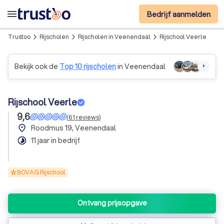
menu
Bedrijf aanmelden
Trustoo
Rijscholen
Rijscholen in Veenendaal
Rijschool Veerle
arrow_forward_ios
arrow_forward_ios
arrow_forward_ios
Bekijk ook de
Top 10 rijscholen
in Veenendaal
+
Rijschool Veerle
9,6
(
61
reviews
)
place
Roodmus 19, Veenendaal
timelapse
11 jaar in bedrijf
BOVAG Rijschool
Ontvang prijsopgave