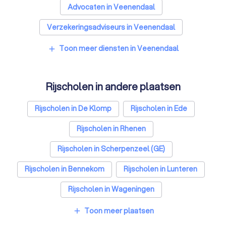
Advocaten in Veenendaal
Verzekeringsadviseurs in Veenendaal
Financieel adviseurs in Veenendaal
Toon meer diensten in Veenendaal
add
Coaches in Veenendaal
Rijscholen in andere plaatsen
Relatietherapeuten in Veenendaal
Psychologen in Veenendaal
Rijscholen in De Klomp
Rijscholen in Ede
Belastingadviseurs in Veenendaal
Rijscholen in Rhenen
Hypotheekadviseurs in Veenendaal
Rijscholen in Scherpenzeel (GE)
Personal trainers in Veenendaal
Rijscholen in Bennekom
Rijscholen in Lunteren
Diëtisten in Veenendaal
Rijscholen in Wageningen
Rijscholen in Woudenberg
Rijscholen in Barneveld
Toon meer plaatsen
add