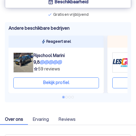
Beschikbaarheid
event_available
Gratis en vrijblijvend
check
Andere beschikbare bedrijven
Reageert snel
Rijschool Marini
L
9,8
9
59
reviews
grade
gra
Bekijk profiel
Over ons
Ervaring
Reviews