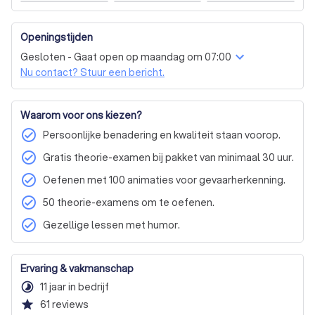
Openingstijden
Gesloten - Gaat open op maandag om 07:00
Nu contact? Stuur een bericht.
Waarom voor ons kiezen?
check_circle
Persoonlijke benadering en kwaliteit staan voorop.
check_circle
Gratis theorie-examen bij pakket van minimaal 30 uur.
check_circle
Oefenen met 100 animaties voor gevaarherkenning.
check_circle
50 theorie-examens om te oefenen.
check_circle
Gezellige lessen met humor.
Ervaring & vakmanschap
timelapse
11 jaar in bedrijf
star
61
reviews