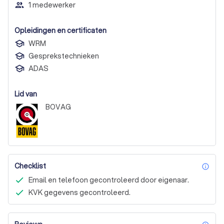
people_outline
1 medewerker
Opleidingen en certificaten
WRM
Gesprekstechnieken
ADAS
Lid van
BOVAG
Checklist
inf
Email en telefoon gecontroleerd door eigenaar.
KVK gegevens gecontroleerd.