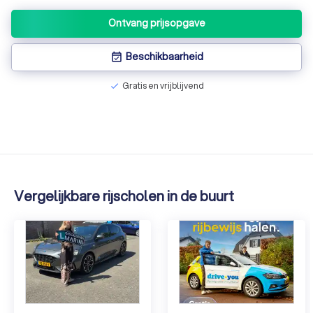
Ontvang prijsopgave
Beschikbaarheid
event_available
Gratis en vrijblijvend
check
Vergelijkbare rijscholen in de buurt