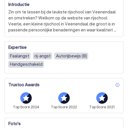
Introductie
Zin om te lessen bij de leukste rijschool van Veenendaal 
en omstreken? Welkom op de website van rijschool 
Veerle, een kleine rijschool in Veenendaal die groot is in 
passende persoonlijke benaderingen en waar kwaliteit 
vooraan staat!
Expertise
Faalangst
rij-angst
Autorijbewijs (B)
Handgeschakeld
Trustoo Awards
inf
Top
Score
2024
Top
Score
2022
Top
Score
2021
Foto's