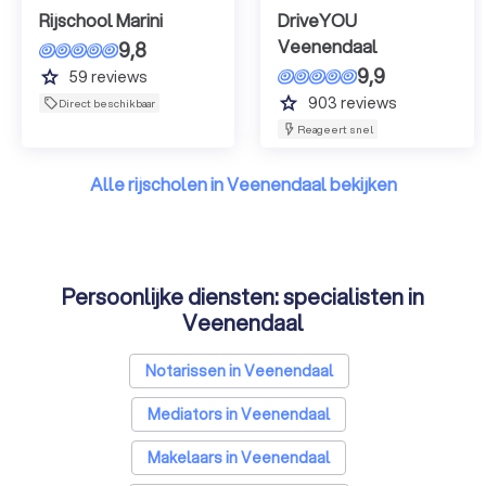
Rijschool Marini
DriveYOU
Veenendaal
9,8
9,9
grade
59
reviews
grade
903
reviews
Direct beschikbaar
Reageert snel
Alle rijscholen in Veenendaal bekijken
Persoonlijke diensten: specialisten in
Veenendaal
Notarissen in Veenendaal
Mediators in Veenendaal
Makelaars in Veenendaal