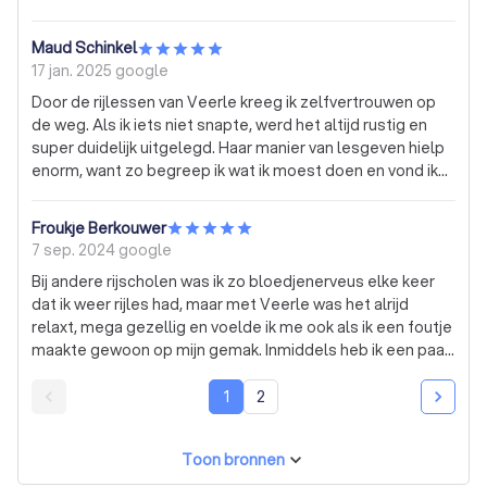
Maud Schinkel
17 jan. 2025
google
Door de rijlessen van Veerle kreeg ik zelfvertrouwen op
de weg. Als ik iets niet snapte, werd het altijd rustig en
super duidelijk uitgelegd. Haar manier van lesgeven hielp
enorm, want zo begreep ik wat ik moest doen en vond ik
het ook echt leuk om nieuwe dingen te leren. Daarnaast
was het in de auto altijd heel gezellig en heb ik mij altijd
Froukje Berkouwer
heel erg op mijn gemak gevoeld. Ik zou Veerle aan
7 sep. 2024
google
iedereen aanraden!
Bij andere rijscholen was ik zo bloedjenerveus elke keer
dat ik weer rijles had, maar met Veerle was het alrijd
relaxt, mega gezellig en voelde ik me ook als ik een foutje
maakte gewoon op mijn gemak. Inmiddels heb ik een paar
maandjes mijn rijbewijs en rijd ik met zelfvertrouwen dat ik
bij andere rijscholen nooit gekregen had. Veerle, heel erg
1
2
bedankt voor de gezelligheid, het vertrouwen en je rust,
want daar ga ik nog lang van nagenieten nu ik relaxed durf
Toon bronnen
te rijden 🫶