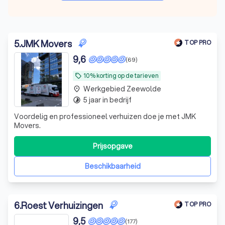
5
.
JMK Movers
TOP PRO
9,6
(69)
10% korting op de tarieven
local_offer
Werkgebied Zeewolde
place
5 jaar in bedrijf
timelapse
Voordelig en professioneel verhuizen doe je met JMK
Movers.
Prijsopgave
Beschikbaarheid
6
.
Roest Verhuizingen
TOP PRO
9,5
(177)