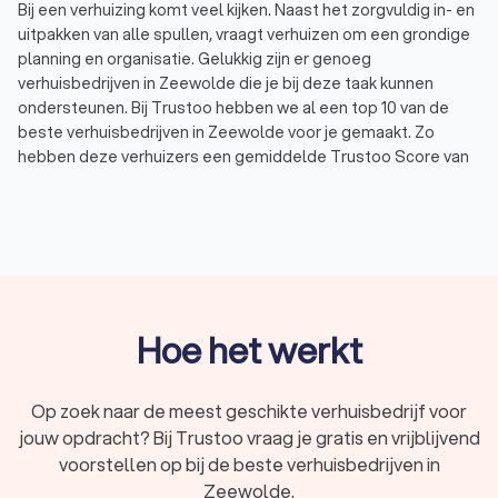
Bij een verhuizing komt veel kijken. Naast het zorgvuldig in- en
uitpakken van alle spullen, vraagt verhuizen om een grondige
planning en organisatie. Gelukkig zijn er genoeg
verhuisbedrijven in Zeewolde die je bij deze taak kunnen
ondersteunen. Bij Trustoo hebben we al een top 10 van de
beste verhuisbedrijven in Zeewolde voor je gemaakt. Zo
hebben deze verhuizers een gemiddelde Trustoo Score van
8.8 gebaseerd op 1000+ reviews.
Of je nu op zoek bent naar het goedkoopste verhuisbedrijf,
een erkend verhuisbedrijf of een verhuisfirma die
gespecialiseerd is in internationaal verhuizen, bij ons vind je
de juiste verhuizer in Zeewolde voor jouw verhuizing. Vergelijk
vandaag nog offertes van vier lokale verhuisbedrijven via
Trustoo en bespaar op je verhuiskosten.
Hoe het werkt
Wat brengt een professioneel verhuisbedrijf
Op zoek naar de meest geschikte verhuisbedrijf voor
jou?
jouw opdracht? Bij Trustoo vraag je gratis en vrijblijvend
Professionele verhuizers in Zeewolde hebben jarenlange
voorstellen op bij de beste verhuisbedrijven in
ervaring en expertise in het uitvoeren van verhuizingen. Ze
Zeewolde.