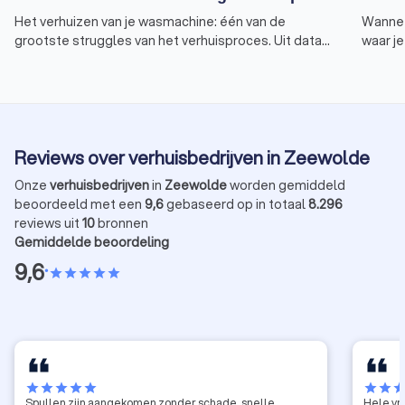
Het verhuizen van je wasmachine: één van de
Wanneer
grootste struggles van het verhuisproces. Uit data
waar j
van Trustoo blijkt dat dit een veel gezocht
bijvoor
onderwerp is. Begrijpelijk, want er zijn enkele zaken
verzeke
om rekening mee te houden tijdens het verhuizen
dit art
van dit gevaarte. Verhuisdozen en de meeste
verhuiz
meubels kun je makkelijk naar buiten (en weer naar
Reviews over verhuisbedrijven in Zeewolde
binnen) tillen. Maar hoe doe je dat met een zwaar en
technisch huis accessoire, zoals een wasmachine?
Onze
verhuisbedrijven
in
Zeewolde
worden gemiddeld
We geven je 3 gouden tips!
beoordeeld met een
9,6
gebaseerd op in totaal
8.296
reviews uit
10
bronnen
Gemiddelde beoordeling
9,6
•
star
star
star
star
star
star
star
star
star
star
star
star
sta
Spullen zijn aangekomen zonder schade, snelle
Hele vr