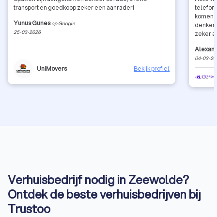
transport en goedkoop zeker een aanrader!
telefon
komen h
Yunus Gunes
op Google
denken m
25-03-2026
zeker aa
Alexand
04-03-20
UniMovers
Bekijk profiel
Verhuisbedrijf nodig in Zeewolde?
Ontdek de beste verhuisbedrijven bij
Trustoo