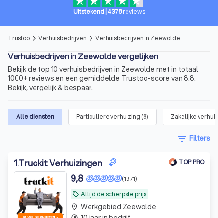
Uitstekend
|
4378
reviews
Trustoo
Verhuisbedrijven
Verhuisbedrijven in Zeewolde
arrow_forward_ios
arrow_forward_ios
Verhuisbedrijven in Zeewolde vergelijken
Bekijk de top 10 verhuisbedrijven in Zeewolde met in totaal
1000+ reviews en een gemiddelde Trustoo-score van 8.8.
Bekijk, vergelijk & bespaar.
Alle diensten
Particuliere verhuizing
(
8
)
Zakelijke verhui
filter_list
Filters
1
.
Truckit Verhuizingen
TOP PRO
9,8
(1971)
Altijd de scherpste prijs
local_offer
Werkgebied Zeewolde
place
10 jaar in bedrijf
timelapse