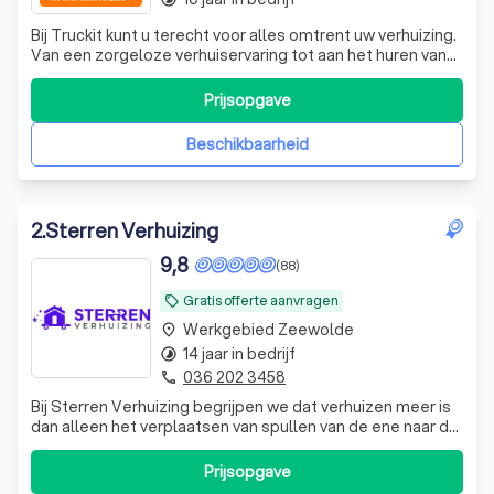
Bij Truckit kunt u terecht voor alles omtrent uw verhuizing.
Van een zorgeloze verhuiservaring tot aan het huren van
een verhuisbus. Onze formule heeft al duizenden
tevreden klanten door heel Nederland geholpen. Of het
Prijsopgave
nu gaat om een grote of kleine verhuisklus, ons ervaren
team regelt het allemaa
Beschikbaarheid
2
.
Sterren Verhuizing
9,8
(88)
Gratis offerte aanvragen
local_offer
Werkgebied Zeewolde
place
14 jaar in bedrijf
timelapse
036 202 3458
phone
Bij Sterren Verhuizing begrijpen we dat verhuizen meer is
dan alleen het verplaatsen van spullen van de ene naar de
andere locatie. Het is een belangrijke stap in uw leven, of
het nu gaat om een nieuwe start in een andere stad, de
Prijsopgave
uitbreiding van uw bedrijf of het betrekken van uw