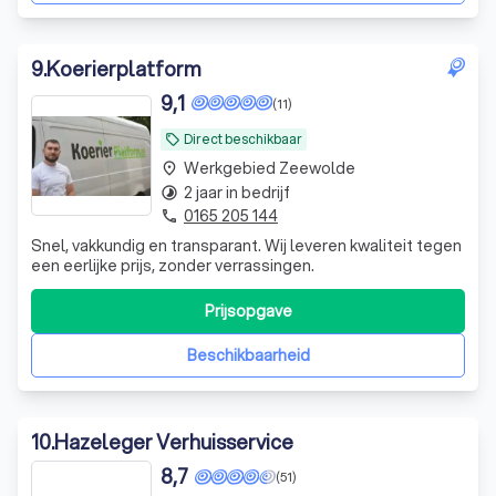
9
.
Koerierplatform
9,1
(11)
Direct beschikbaar
local_offer
Werkgebied Zeewolde
place
2 jaar in bedrijf
timelapse
0165 205 144
phone
Snel, vakkundig en transparant. Wij leveren kwaliteit tegen
een eerlijke prijs, zonder verrassingen.
Prijsopgave
Beschikbaarheid
10
.
Hazeleger Verhuisservice
8,7
(51)