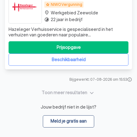
NIWO Vergunning
grade
Werkgebied Zeewolde
place
22 jaar in bedrijf
timelapse
Hazeleger Verhuisservice is gespecialiseerd in het
verhuizen van goederen naar populaire
emigratiebestemmingen, zoals: Europa; Nieuw-Zeeland;
Australië; Canada; Suriname; China; Afrika; Amerika.
Prijsopgave
Hazeleger Verhuisservice kan uw verhuizing uit handen
nemen. Ongeacht of u een particulier of een ondern
Beschikbaarheid
Bijgewerkt: 07-08-2026 om 15:53
info
keyboard_arrow_down
Toon meer resultaten
Jouw bedrijf niet in de lijst?
Meld je gratis aan