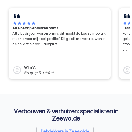
star
star
star
star
star
star
sta
Alle bedrijven waren prima
Fanta
Alle bedrijven waren prima, dit maakt de keuze moeilijk,
Fanta
maar is voor mij heel positief. Dit geeft me vertrouwen in
gelat
de selectie door Trustpilot.
afspr
uit!
Wim V.
account_circle
account_circl
6 aug
op
Trustpilot
Verbouwen & verhuizen: specialisten in
Zeewolde
Dakdekkers in Zeewolde