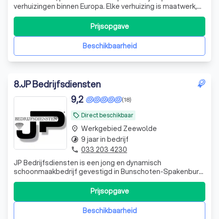
verhuizingen binnen Europa. Elke verhuizing is maatwerk,
met transparante prijzen en een zorgeloos verhuistraject
van begin tot eind.
Prijsopgave
Beschikbaarheid
8
.
JP Bedrijfsdiensten
9,2
(18)
Direct beschikbaar
local_offer
Werkgebied Zeewolde
place
9 jaar in bedrijf
timelapse
033 203 4230
phone
JP Bedrijfsdiensten is een jong en dynamisch
schoonmaakbedrijf gevestigd in Bunschoten-Spakenburg.
Sinds 2017 leveren wij hoogwaardige
schoonmaakdiensten door heel Nederland. Ons team
Prijsopgave
staat bekend om zijn betrouwbaarheid, flexibiliteit en
uitstekende klantenservice. Waarom kiezen voor JP
Beschikbaarheid
Bedrijfsdi