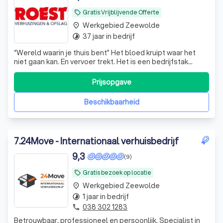
Gratis Vrijblijvende Offerte
local_offer
Werkgebied Zeewolde
place
37 jaar in bedrijf
timelapse
“Wereld waarin je thuis bent” Het bloed kruipt waar het
niet gaan kan. En vervoer trekt. Het is een bedrijfstak
waarin ik me thuis voel””, zegt Wim Roest. Sinds 1987
eigenaar van W. Roest Verhuizingen, een bedrijf dat
Prijsopgave
gevestigd is op De Steiger 203 in Almere Haven. We
verhuizen zowel bedrijven als
Beschikbaarheid
7
.
24Move - Internationaal verhuisbedrijf
9,3
(9)
Gratis bezoek op locatie
local_offer
Werkgebied Zeewolde
place
1 jaar in bedrijf
timelapse
038 302 1283
phone
Betrouwbaar, professioneel en persoonlijk. Specialist in