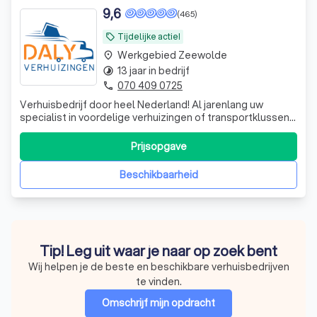
9,6
(465)
Tijdelijke actie!
local_offer
Werkgebied Zeewolde
place
13 jaar in bedrijf
timelapse
070 409 0725
phone
Verhuisbedrijf door heel Nederland! Al jarenlang uw
specialist in voordelige verhuizingen of transportklussen
door heel Nederland. Onze missie is om u volledig te
ontzorgen van uw verhuizing. Hierbij staat u als klant
Prijsopgave
centraal, waarbij wij uw wensen onze prioriteit zijn. Vraag
vrijblijvend uw prijs
Beschikbaarheid
Tip! Leg uit waar je naar op zoek bent
Wij helpen je de beste en beschikbare verhuisbedrijven
te vinden.
Omschrijf mijn opdracht