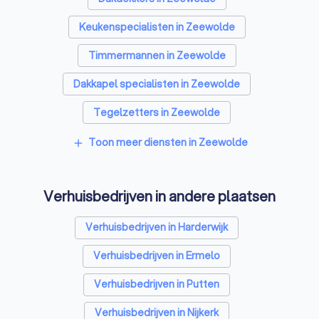
Keukenspecialisten in Zeewolde
Timmermannen in Zeewolde
Dakkapel specialisten in Zeewolde
Tegelzetters in Zeewolde
Sloopbedrijven in Zeewolde
Toon meer diensten in Zeewolde
add
Bouwkundige keurders in Zeewolde
Verhuisbedrijven in andere plaatsen
Opslagruimtes in Zeewolde
Metselaars in Zeewolde
Verhuisbedrijven in Harderwijk
Verhuisbedrijven in Ermelo
Verhuisbedrijven in Putten
Verhuisbedrijven in Nijkerk