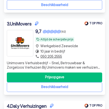
droomhuis. Daarom
Beschikbaarheid
3
.
UniMovers
TOP PRO
9,7
(92)
Altijd de scherpste prijs
local_offer
Werkgebied Zeewolde
place
10 jaar in bedrijf
timelapse
050 205 2555
phone
Unimovers Verhuisbedrijf – Snel, Betrouwbaar &
Zorgeloos Verhuizen Bij Unimovers maken we verhuizen
eenvoudig en stressvrij. Of het nu gaat om een particuliere
verhuizing, bedrijfsverhuizing of spoedverhuizing, ons
Prijsopgave
ervaren team staat klaar om u professioneel en efficiënt
te helpen. Wij bieden maat
Beschikbaarheid
4
.
Daly Verhuizingen
TOP PRO