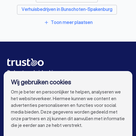
Verhuisbedrijven in Bunschoten-Spakenburg
Verhuisbedrijven in Voorthuizen
Toon meer plaatsen
add
Verhuisbedrijven in Nunspeet
Verhuisbedrijven in Blaricum
Verhuisbedrijven in Huizen
Verhuisbedrijven in Hoogland
De beste verhuisbedrijven voor jou
Wij gebruiken cookies
Verhuisbedrijven in Amsterdam
info@trustoo.nl
Om je beter en persoonlijker te helpen, analyseren we
Verhuisbedrijven in Rotterdam
het websiteverkeer. Hiermee kunnen we content en
advertenties personaliseren en functies voor social
Verhuisbedrijven in Den Haag
media bieden. Deze gegevens worden gedeeld met
onze partners en zij kunnen dit aanvullen met informatie
Verhuisbedrijven in Utrecht
keyboard_arrow_down
VOOR PARTICULIEREN
die je eerder aan ze hebt verstrekt.
Verhuisbedrijven in Eindhoven
keyboard_arrow_down
VOOR BEDRIJVEN