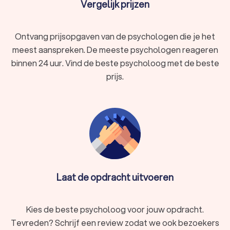
Vergelijk prijzen
basisopleiding die helpt bij uiteenlopende psychische
klachten en begeleiding biedt.
GZ-psycholoog:
een geregistreerde
Ontvang prijsopgaven van de psychologen die je het
gezondheidszorgpsycholoog die diagnostiek en
behandeling biedt bij psychische problemen.
meest aanspreken. De meeste psychologen reageren
Psychiater:
een arts die gespecialiseerd is in psychische
binnen 24 uur. Vind de beste psycholoog met de beste
aandoeningen en medicatie kan voorschrijven.
prijs.
Psychomotorisch therapeut:
richt zich op de
behandeling van psychische klachten via
lichaamsgerichte oefeningen en bewegingstherapie.
Neuropsycholoog:
gespecialiseerd in het verband
tussen hersenen en gedrag, en behandelt bijvoorbeeld
cognitieve stoornissen.
Het type psycholoog dat je kiest, hangt af van jouw specifieke
situatie en behoeften.
Laat de opdracht uitvoeren
Waarom kiezen voor een psycholoog in
Pijnacker?
Kies de beste psycholoog voor jouw opdracht.
Het inschakelen van een psycholoog in Pijnacker biedt veel
Tevreden? Schrijf een review zodat we ook bezoekers