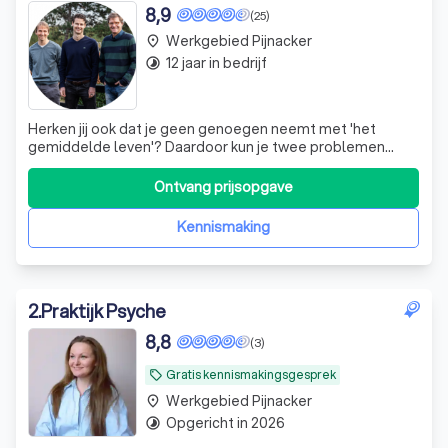
Sportpsychologie
8,9
(25)
Werkgebied Pijnacker
place
12 jaar in bedrijf
timelapse
Herken jij ook dat je geen genoegen neemt met 'het
gemiddelde leven'? Daardoor kun je twee problemen
ervaren. 1: Je weet niet precies wat je écht wil. Er zijn
immers zoveel keuzes. 2: Je bent iemand die juist precies
Ontvang prijsopgave
weet wat je wil, maar je bereikt je doel niet door
verschillende problemen: uitstel
Kennismaking
2
.
Praktijk Psyche
8,8
(3)
Gratis kennismakingsgesprek
local_offer
Werkgebied Pijnacker
place
Opgericht in 2026
timelapse