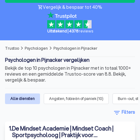
Vergelijk & bespaar tot 40%
shopping_cart
Uitstekend
|
4378
reviews
Trustoo
Psychologen
Psychologen in Pijnacker
arrow_forward_ios
arrow_forward_ios
Psychologen in Pijnacker vergelijken
Bekijk de top 10 psychologen in Pijnacker met in totaal 1000+
reviews en een gemiddelde Trustoo-score van 8.8. Bekijk,
vergelijk & bespaar.
Alle diensten
Angsten, fobieën of paniek
(
10
)
Burn-out, st
filter_list
Filters
1
.
De Mindset Academie | Mindset Coach |
Sportpsycholoog | Praktijk voor