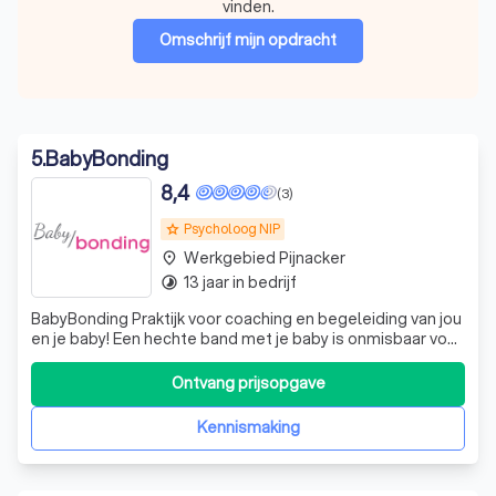
vinden.
Omschrijf mijn opdracht
5
.
BabyBonding
8,4
(3)
Psycholoog NIP
grade
Werkgebied Pijnacker
place
13 jaar in bedrijf
timelapse
BabyBonding Praktijk voor coaching en begeleiding van jou
en je baby! Een hechte band met je baby is onmisbaar voor
de gezonde ontwikkeling. Naast voeding en slaap heeft je
baby ook jouw veiligheid en bescherming nodig. Goed
Ontvang prijsopgave
reageren op de signalen van je baby geeft je baby
veiligheid en vertrouwen,
Kennismaking