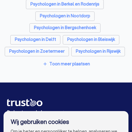
Personal trainers in Pijnacker
Diëtisten in Pijnacker
Psychologen in Berkel en Rodenrijs
Psychologen in Nootdorp
Psychologen in Bergschenhoek
Psychologen in Delft
Psychologen in Bleiswijk
Psychologen in Zoetermeer
Psychologen in Rijswijk
Psychologen in Voorburg
Toon meer plaatsen
add
Psychologen in Leidschendam
Psychologen in Den Haag
Psychologen in Amsterdam
Psychologen in Rotterdam
Psychologen in Utrecht
De beste psychologen voor jou
Wij gebruiken cookies
Psychologen in Eindhoven
Psychologen in Tilburg
info@trustoo.nl
Om je beter en persoonlijker te helpen, analyseren we