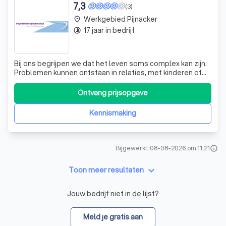
7,3
(3)
Werkgebied Pijnacker
place
17 jaar in bedrijf
timelapse
Bij ons begrijpen we dat het leven soms complex kan zijn.
Problemen kunnen ontstaan in relaties, met kinderen of
op het werk. Soms kunnen gezondheidsproblemen of
ervaringen uit het verleden leiden tot psychische
Ontvang prijsopgave
klachten. Hoewel u deze problemen vaak zelf of met hulp
van dierbaren kunt overwinnen, i
Kennismaking
Bijgewerkt: 08-08-2026 om 11:21
info
keyboard_arrow_down
Toon meer resultaten
Jouw bedrijf niet in de lijst?
Meld je gratis aan