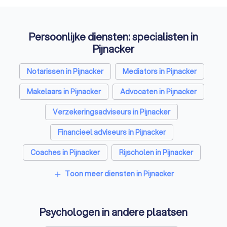
afspraak.
Persoonlijke diensten: specialisten in
Pijnacker
Notarissen in Pijnacker
Mediators in Pijnacker
Makelaars in Pijnacker
Advocaten in Pijnacker
Verzekeringsadviseurs in Pijnacker
Financieel adviseurs in Pijnacker
Coaches in Pijnacker
Rijscholen in Pijnacker
Relatietherapeuten in Pijnacker
Toon meer diensten in Pijnacker
add
Belastingadviseurs in Pijnacker
Psychologen in andere plaatsen
Hypotheekadviseurs in Pijnacker