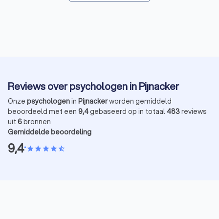
Reviews over psychologen in Pijnacker
Onze
psychologen
in
Pijnacker
worden gemiddeld
beoordeeld met een
9,4
gebaseerd op in totaal
483
reviews
uit
6
bronnen
Gemiddelde beoordeling
9,4
•
star
star
star
star
star_half