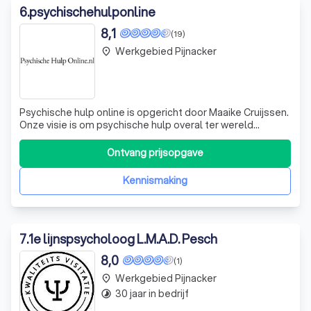
6
.
psychischehulponline
8,1
(19)
Werkgebied Pijnacker
place
Psychische hulp online is opgericht door Maaike Cruijssen.
Onze visie is om psychische hulp overal ter wereld
bereikbaar te maken. Bereikbaar voor mensen die
behoefte hebben aan zorg en zodat psychologen ook
Ontvang prijsopgave
vanuit meerdere locaties kunnen werken. Tijdens
verschillende reizen is het Maaike helder g
Kennismaking
7
.
1e lijnspsycholoog L.M.A.D. Pesch
8,0
(1)
Werkgebied Pijnacker
place
30 jaar in bedrijf
timelapse