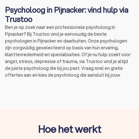
Psycholoog in Pijnacker: vind hulp via
Trustoo
Ben je op zoek naar een professionele psycholoog in
Pijnacker? Bij Trustoo vind je eenvoudig de beste
psychologen in Pijnacker en daarbuiten. Onze psychologen
zijn zorgvuldig geselecteerd op basis van hun ervaring,
klanttevredenheid en specialisaties. Of je nu hulp zoekt voor
angst, stress, depressie of trauma, via Trustoo vind je altijd
de juiste psycholoog die bij jou past. Vraag snel en gratis
offertes aan en kies de psycholoog die aansluit bij jouw
wensen.Wij hebben een selectie gemaakt van de hoogst
beoordeelde psychologen in Pijnacker. Deze psychologen
hebben een uitstekende Trustoo-score van 8.8. Of je nu op
zoek bent naar een klinisch psycholoog, een psychotherapeut
of een coach, wij maken het eenvoudig om een afspraak te
maken met een professionele psycholoog in Pijnacker.
Hoe het werkt
Wat is een psycholoog?