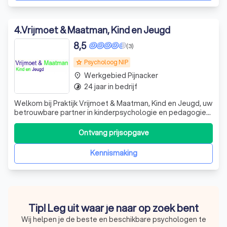
4
.
Vrijmoet & Maatman, Kind en Jeugd
8,5
(3)
Psycholoog NIP
grade
Werkgebied Pijnacker
place
24 jaar in bedrijf
timelapse
Welkom bij Praktijk Vrijmoet & Maatman, Kind en Jeugd, uw
betrouwbare partner in kinderpsychologie en pedagogiek
in Den Haag. Wij zijn een groepspraktijk die zich richt op de
basis GGZ, waarbij we ons onderscheiden door onze
Ontvang prijsopgave
praktische, betrouwbare en deskundige aanpak. Onze
focus ligt op het bieden
Kennismaking
Tip! Leg uit waar je naar op zoek bent
Wij helpen je de beste en beschikbare psychologen te