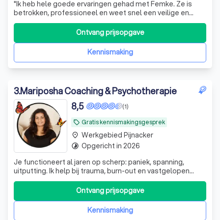
"
Ik heb hele goede ervaringen gehad met Femke. Ze is
betrokken, professioneel en weet snel een veilige en
vertrouwde sfeer te creëren. Door haar rustige en
begripvolle aanpak voelde ik me echt gehoord. De
Ontvang prijsopgave
gesprekken hebben mij veel inzicht en steun gegeven. Ik
zou haar zeker aanraden aan anderen die op zoek zijn naar
Kennismaking
een fijne psycholoog!
"
3
.
Mariposha Coaching & Psychotherapie
8,5
(1)
Gratis kennismakingsgesprek
local_offer
Werkgebied Pijnacker
place
Opgericht in 2026
timelapse
Je functioneert al jaren op scherp: paniek, spanning,
uitputting. Ik help bij trauma, burn-out en vastgelopen
patronen terug naar rust en verbinding. Plan een
vrijblijvende kennismaking."
Ontvang prijsopgave
Kennismaking