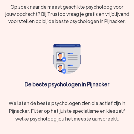
Een psycholoog is een expert op het gebied van mentale
Op zoek naar de meest geschikte psycholoog voor
gezondheid. Psychologen helpen mensen met het begrijpen,
jouw opdracht? Bij Trustoo vraag je gratis en vrijblijvend
verwerken en veranderen van hun gedachten, emoties en
voorstellen op bij de beste psychologen in Pijnacker.
gedragingen. Psychologische hulp is geschikt voor
uiteenlopende problemen, zoals:
Angsten, fobieën of paniek
Depressie of neerslachtig
Relatie- of gezinsproblemen
eetproblemen of negatief lichaamsbeeld
Verslaving
Loopbaan of werkgerelateerd probleem
Burn-out, stress of overspannen
Onzekerheid, eenzaamheid of negatief zelfbeeld
De beste psychologen in Pijnacker
Trauma of PTSS
Verlies of rouwverwerking
Zorgen, slapeloosheid of nachtmerries
We laten de beste psychologen zien die actief zijn in
Een psycholoog in Pijnacker biedt deskundige begeleiding en
helpt je weer in balans te komen.
Pijnacker. Filter op het juiste specialisme en kies zelf
welke psycholoog jou het meeste aanspreekt.
Wat doet een psycholoog?