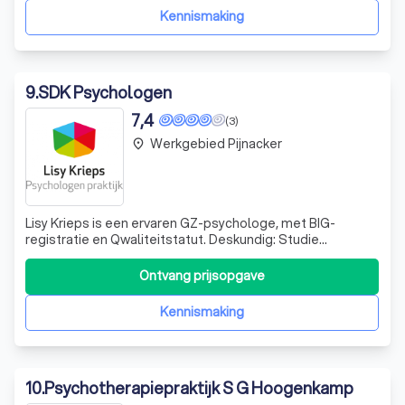
massage en begeleiding bij burn-out. Onze aanp
Kennismaking
9
.
SDK Psychologen
7,4
(3)
Werkgebied Pijnacker
place
Lisy Krieps is een ervaren GZ-psychologe, met BIG-
registratie en Qwaliteitstatut. Deskundig: Studie
orthopedagogiek in Zwitserland (UC de Fribourg, 1982)
gespecialiseerd in systeemtherapie (Institut d’Etudes
Ontvang prijsopgave
Systémiques, Paris, 1995) GZ-psychologe sinds 1999
opgeleid in mediation (2012) meertalig (
Kennismaking
10
.
Psychotherapiepraktijk S G Hoogenkamp