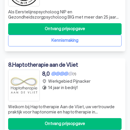
Als Eerstelijnspsycholoog NIP en
Gezondheidszorgpsycholoog BIG met meer dan 25 jaar
ervaring, bied ik professionele psychologische zorg aan in
Rotterdam en Den Haag. Mijn focus ligt op kortdurende
Ontvang prijsopgave
therapie voor mensen met mildere, niet-complexe
psychische klachten, zoals depressieve en angstklachten
Kennismaking
8
.
Haptotherapie aan de Vliet
8,0
(1)
Werkgebied Pijnacker
place
14 jaar in bedrijf
timelapse
Welkom bij Haptotherapie Aan de Vliet, uw vertrouwde
praktijk voor haptonomie en haptotherapie in
Leidschendam. Onder leiding van Judith de Coole, een
ervaren en toegewijde haptotherapeut, bieden we een
Ontvang prijsopgave
scala aan diensten aan, waaronder haptotherapie,