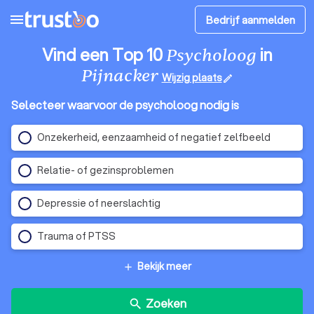
menu
Bedrijf aanmelden
Vind een Top 10
in
Psycholoog
Pijnacker
Wijzig plaats
edit
Selecteer waarvoor de psycholoog nodig is
Onzekerheid, eenzaamheid of negatief zelfbeeld
Relatie- of gezinsproblemen
Depressie of neerslachtig
Trauma of PTSS
Bekijk meer
add
Zoeken
search