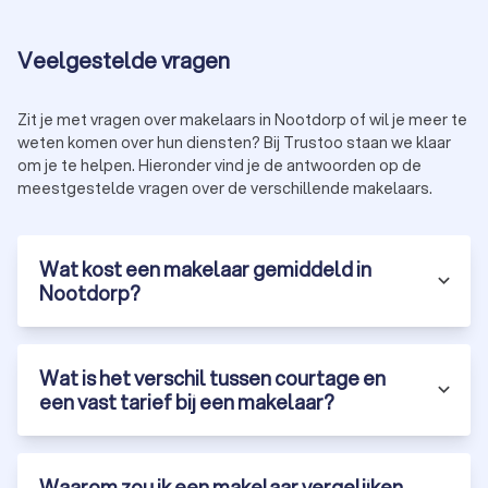
eerlijke prijs te garanderen.
Veelgestelde vragen
Huur- of verhuurmakelaar
Een
verhuurmakelaar
helpt bij het verhuren of huren van een
Zit je met vragen over makelaars in Nootdorp of wil je meer te
huis of appartement in Nootdorp. De belangrijkste taken van
weten komen over hun diensten? Bij Trustoo staan we klaar
een verhuurmakelaar zijn:
jouw eigendom adverteren op geschikte platformen;
om je te helpen. Hieronder vind je de antwoorden op de
potentiële (ver)huurders screenen om een goede match
meestgestelde vragen over de verschillende makelaars.
te vinden;
het huurcontract beheren en zorgen voor een vlotte
overdracht.
Wat kost een makelaar gemiddeld in
Nootdorp?
Taxateur
Een
taxateur
speelt een cruciale rol bij het bepalen van de
waarde van een huis. Taxateurs in Nootdorp doen dit door:
Wat is het verschil tussen courtage en
het huis grondig te inspecteren;
een vast tarief bij een makelaar?
jouw huis te vergelijken met huizen in de omgeving;
een gedetailleerd
taxatierapport
op te stellen.
Als je ook de bouwtechnische staat van het pand wilt
bepalen, is het verstandig om een
bouwkundige keurder
in te
Waarom zou ik een makelaar vergelijken