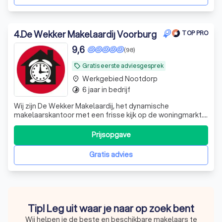
4
.
De Wekker Makelaardij Voorburg
TOP PRO
9,6
(98)
Gratis eerste adviesgesprek
local_offer
Werkgebied Nootdorp
place
6 jaar in bedrijf
timelapse
Wij zijn De Wekker Makelaardij, het dynamische
makelaarskantoor met een frisse kijk op de woningmarkt.
De Wekker Makelaardij Voorburg is een begrip als het gaat
om de woningmarkt in Zuid-Holland en het Westland.
Prijsopgave
Behalve voor de aankoop en verkoop van woningen zijn wij
ook gespecialiseerd in taxatie
Gratis advies
Tip! Leg uit waar je naar op zoek bent
Wij helpen je de beste en beschikbare makelaars te