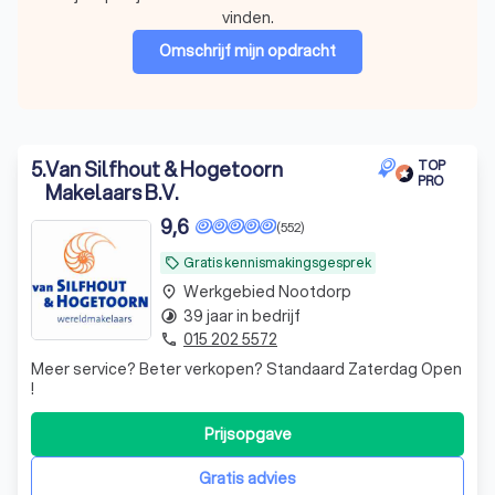
vinden.
Omschrijf mijn opdracht
5
.
Van Silfhout & Hogetoorn
TOP
PRO
Makelaars B.V.
9,6
(552)
Gratis kennismakingsgesprek
local_offer
Werkgebied Nootdorp
place
39 jaar in bedrijf
timelapse
015 202 5572
phone
Meer service? Beter verkopen? Standaard Zaterdag Open
!
Prijsopgave
Gratis advies