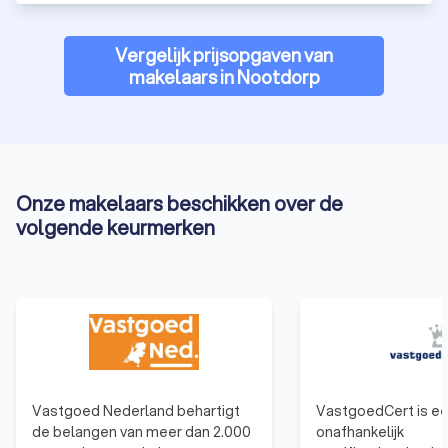
gemakkelijk 1000+ reviews van eerdere klanten lezen die we
hebben verzameld vanuit verschillende bronnen. Vervolgens
Vergelijk prijsopgaven van
kun je naar de Trustoo Scores kijken van de verschillende
makelaars in Nootdorp
makelaarskantoren in Nootdorp. Ook is het belangrijk om te
kijken naar de kosten van de verschillende makelaars uit
Nootdorp, ook wel
courtage
genoemd, die de makelaar in
rekening brengt. Trustoo maakt je dit gemakkelijk. Vergelijk
de beste makelaars in Nootdorp voor jou en vraag gratis en
eenvoudig vier offertes aan via Trustoo.
Onze makelaars beschikken over de
volgende keurmerken
Wat kost een makelaar in Nootdorp?
De vergoeding die een makelaar in Nootdorp ontvangt voor
zijn diensten heet een courtage. Courtage wordt vaak
uitgedrukt als een percentage van de verkoopprijs van een
huis. De hoogte van de courtage kan variëren afhankelijk van
de makelaar en de geleverde diensten. Het is altijd raadzaam
om vooraf duidelijkheid te krijgen over de courtage om
verrassingen te voorkomen.
Vastgoed Nederland behartigt
VastgoedCert is e
de belangen van meer dan 2.000
onafhankelijk