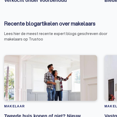
Verkocht onder voorbehoud
Biede
Recente blogartikelen over makelaars
Lees hier de meest recente expert blogs geschreven door
makelaars op Trustoo
MAKELAAR
MAKE
Tweede huis kopen of niet? Nieuw
Vastg