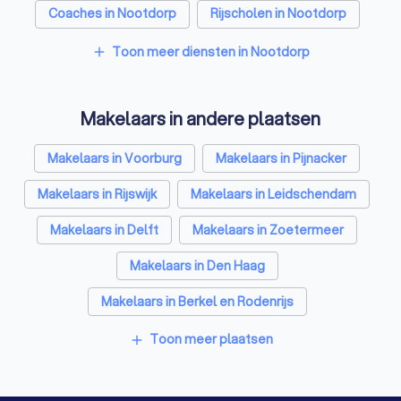
Coaches in Nootdorp
Rijscholen in Nootdorp
Relatietherapeuten in Nootdorp
Toon meer diensten in Nootdorp
add
Psychologen in Nootdorp
Makelaars in andere plaatsen
Belastingadviseurs in Nootdorp
Hypotheekadviseurs in Nootdorp
Makelaars in Voorburg
Makelaars in Pijnacker
Personal trainers in Nootdorp
Makelaars in Rijswijk
Makelaars in Leidschendam
Diëtisten in Nootdorp
Makelaars in Delft
Makelaars in Zoetermeer
Makelaars in Den Haag
Makelaars in Berkel en Rodenrijs
Makelaars in Wateringen
Toon meer plaatsen
add
Makelaars in Bergschenhoek