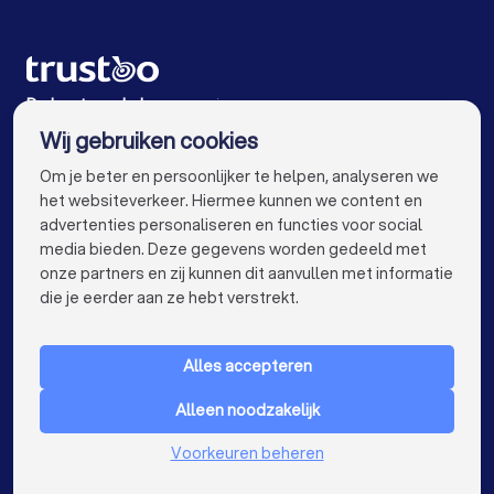
Makelaars in Amsterdam
Makelaars in Rotterdam
Makelaars in Utrecht
Makelaars in Eindhoven
Makelaars in Tilburg
Makelaars in Groningen
De beste makelaars voor jou
Wij gebruiken cookies
Makelaars in Almere
Makelaars in Breda
info@trustoo.nl
Om je beter en persoonlijker te helpen, analyseren we
Makelaars in Nijmegen
Makelaars in Enschede
het websiteverkeer. Hiermee kunnen we content en
advertenties personaliseren en functies voor social
Makelaars in Haarlem
Makelaars in Arnhem
media bieden. Deze gegevens worden gedeeld met
onze partners en zij kunnen dit aanvullen met informatie
Makelaars in Amersfoort
Makelaars in Apeldoorn
keyboard_arrow_down
VOOR PARTICULIEREN
die je eerder aan ze hebt verstrekt.
Makelaars in Den Bosch
Makelaars in Maastricht
keyboard_arrow_down
VOOR BEDRIJVEN
Makelaars in Leiden
Makelaars in Dordrecht
Alles accepteren
keyboard_arrow_down
OVER TRUSTOO
Makelaars bij jou in de buurt
Alleen noodzakelijk
LAND
Nederland
Voorkeuren beheren
België
Duitsland