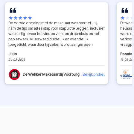
star
star
star
star
star
star
star
sta
De eerste ervaring met de makelaar was positief. Hij
Dit was
nam de tijd om alles stap voor stap uit te leggen, inclusief
helaas w
wat nodig is voor het vinden van een droomhuis en het
werd on
papierwerk. Alles werd duidelijk en vriendelijk
verkocht
toegelicht, waardoor hij zeker wordt aangeraden.
vraagpr
verwach
Julio
Renata 
vraagpr
24-03-2026
16-03-20
eenmaal
moesten
Uiteind
De Wekker Makelaardij Voorburg
Bekijk profiel
was dui
een bod
bod van
hogere 
geïnter
verhoge
gedeeld
hadden.
gemist o
Belangri
graag i