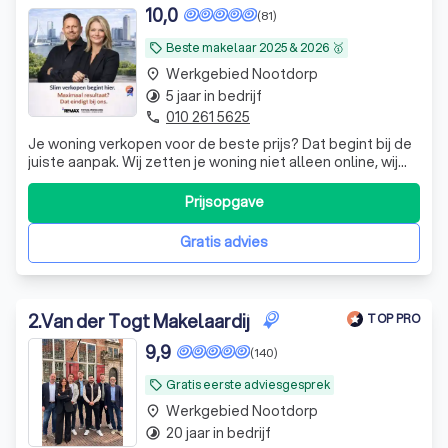
10,0
(81)
Beste makelaar 2025 & 2026 🥇
local_offer
Werkgebied Nootdorp
place
5 jaar in bedrijf
timelapse
010 261 5625
phone
Je woning verkopen voor de beste prijs? Dat begint bij de
juiste aanpak. Wij zetten je woning niet alleen online, wij
creëren vraag, kijkers en biedingen. Meer interesse =
betere prijs
Prijsopgave
Gratis advies
2
.
Van der Togt Makelaardij
TOP PRO
9,9
(140)
Gratis eerste adviesgesprek
local_offer
Werkgebied Nootdorp
place
20 jaar in bedrijf
timelapse