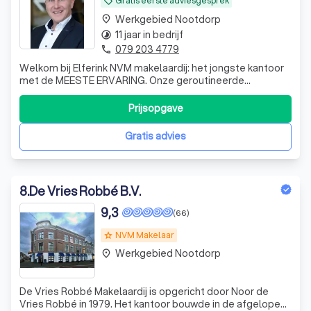
Gratis eerste adviesgesprek
local_offer
Werkgebied Nootdorp
place
11 jaar in bedrijf
timelapse
079 203 4779
phone
Welkom bij Elferink NVM makelaardij: het jongste kantoor
met de MEESTE ERVARING. Onze geroutineerde
makelaars en taxateurs zijn werkzaam in nagenoeg heel
Zuid-Holland. Kwaliteit en een scherp tarief!
Prijsopgave
Gratis advies
8
.
De Vries Robbé B.V.
9,3
(66)
NVM Makelaar
grade
Werkgebied Nootdorp
place
De Vries Robbé Makelaardij is opgericht door Noor de
Vries Robbé in 1979. Het kantoor bouwde in de afgelopen