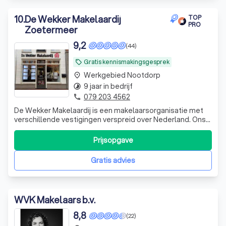
10
.
De Wekker Makelaardij
TOP
PRO
Zoetermeer
9,2
(44)
Gratis kennismakingsgesprek
local_offer
Werkgebied Nootdorp
place
9 jaar in bedrijf
timelapse
079 203 4562
phone
De Wekker Makelaardij is een makelaarsorganisatie met
verschillende vestigingen verspreid over Nederland. Ons
hoofdkantoor is gevestigd in Leiden, maar sinds april 2017
heeft De Wekker zijn vleugels ook uitgeslagen in
Prijsopgave
Zoetermeer. Al onze kantoren werken met een jong,
dynamisch en deskundig team van
Gratis advies
WVK Makelaars b.v.
8,8
(22)