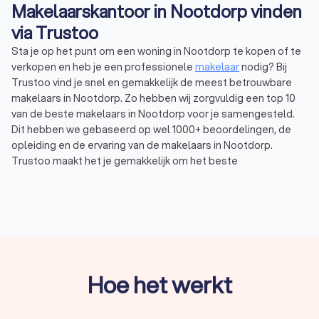
makelaa
Makelaarskantoor in Nootdorp vinden
Volgens
via Trustoo
een nie
zomer m
Sta je op het punt om een woning in Nootdorp te kopen of te
krijgen 
verkopen en heb je een professionele
makelaar
nodig? Bij
service
Trustoo vind je snel en gemakkelijk de meest betrouwbare
huis on
Daarom 
makelaars in Nootdorp. Zo hebben wij zorgvuldig een top 10
NVM om t
van de beste makelaars in Nootdorp voor je samengesteld.
handele
Dit hebben we gebaseerd op wel 1000+ beoordelingen, de
strateg
opleiding en de ervaring van de makelaars in Nootdorp.
Oolstho
huis via
Trustoo maakt het je gemakkelijk om het beste
onderha
makelaarskantoor in Nootdorp te vinden. Een deskundig
omdat w
makelaarskantoor uit Nootdorp helpt je verder met een
huis
Van Silf
verkopen
, kopen of huren. Gemiddeld hebben de makelaars in
onderha
Nootdorp een Trustoo Score van 8.8 en ben je verzekerd van
kopers —
hen ver
de hoogste kwaliteit en professionaliteit. Vraag vandaag nog
vrijblijvend vier offertes aan via Trustoo en vind de makelaar in
Nootdorp die bij jouw behoeften aansluit.
Hoe het werkt