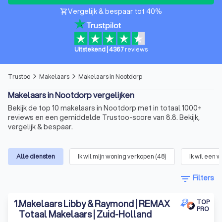
Vergelijk & bespaar tot 40%
shopping_cart
Uitstekend
|
4367
reviews
Trustoo
Makelaars
Makelaars in Nootdorp
arrow_forward_ios
arrow_forward_ios
Makelaars in Nootdorp vergelijken
Bekijk de top 10 makelaars in Nootdorp met in totaal 1000+
reviews en een gemiddelde Trustoo-score van 8.8. Bekijk,
vergelijk & bespaar.
Alle diensten
Ik wil mijn woning verkopen
(
48
)
Ik wil een 
filter_list
Filters
1
.
Makelaars Libby & Raymond | REMAX
TOP
PRO
Totaal Makelaars | Zuid-Holland