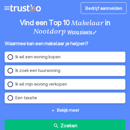
menu
Bedrijf aanmelden
Vind een Top 10
in
Makelaar
Nootdorp
Wijzig plaats
edit
Waarmee kan een makelaar je helpen?
Ik wil een woning kopen
Ik zoek een huurwoning
Ik wil mijn woning verkopen
Een taxatie
Bekijk meer
add
Zoeken
search