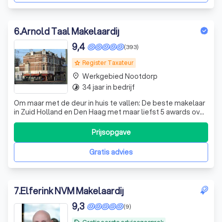
6
.
Arnold Taal Makelaardij
9,4
(393)
Register Taxateur
grade
Werkgebied Nootdorp
place
34 jaar in bedrijf
timelapse
Om maar met de deur in huis te vallen: De beste makelaar
in Zuid Holland en Den Haag met maar liefst 5 awards over
2015, 2016, 2017 en 2019! In 2018 gekozen op 0,02 punten
als 2e beste makelaar. Hoe zijn wij aan deze awards
Prijsopgave
gekomen?:Makelaars met passie! Met onze doortastende
aanpak hebben wij een m
Gratis advies
7
.
Elferink NVM Makelaardij
9,3
(9)