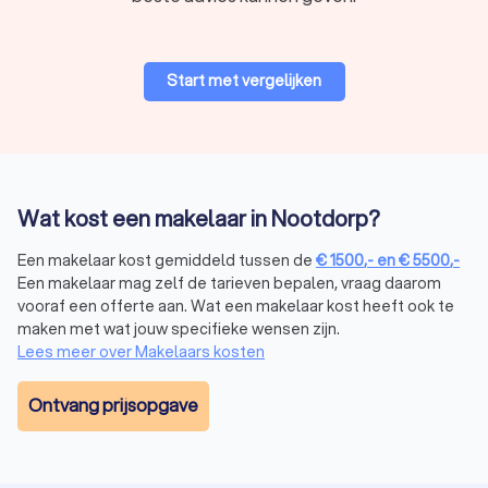
je meer over de verschillende soorten makelaars, zodat jij
weet welk type makelaar in Nootdorp jij nodig hebt.
Start met vergelijken
Verkoopmakelaar
Een
verkoopmakelaar
biedt hulp bij het verkopen van jouw
huis. Zo helpt een verkoopmakelaar je door het:
opstellen van een marktconforme vraagprijs;
promoten van jouw huis op de juiste platformen om
Wat kost een makelaar in Nootdorp?
kopers aan te trekken;
onderhandelen met kopers om de beste deal voor jou
Een makelaar kost gemiddeld tussen de
€
1500
,-
en
€
5500
,-
te sluiten.
Een makelaar mag zelf de tarieven bepalen, vraag daarom
vooraf een offerte aan. Wat een makelaar kost heeft ook te
maken met wat jouw specifieke wensen zijn.
Aankoopmakelaar
Lees meer over Makelaars kosten
Een
aankoopmakelaar
begeleidt je bij het kopen van een huis.
De voornaamste taken van een aankoopmakelaar in Nootdorp
Ontvang prijsopgave
zijn:
zoeken naar huizen die aan jouw wensen voldoen;
begeleiden je bij bezichtigingen;
onderhandelen met de verkopende partij om een