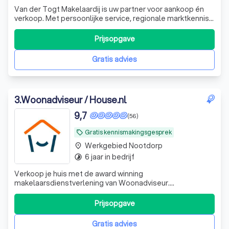
Van der Togt Makelaardij is uw partner voor aankoop én
verkoop. Met persoonlijke service, regionale marktkennis
en slimme marketing zorgen wij dat u snel en succesvol
zaken doet.
Prijsopgave
Gratis advies
3
.
Woonadviseur / House.nl
9,7
(56)
Gratis kennismakingsgesprek
local_offer
Werkgebied Nootdorp
place
6 jaar in bedrijf
timelapse
Verkoop je huis met de award winning
makelaarsdienstverlening van Woonadviseur.
Woonadviseur is in 2023/2024/2025 als best beoordeeld
voor het behalen van de hoogste verkoopprijs voor
Prijsopgave
klanten.
Gratis advies