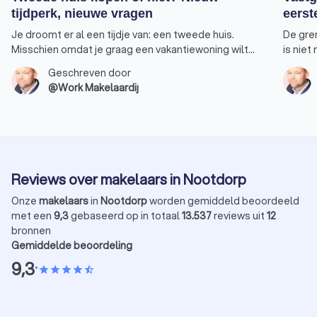
tijdperk, nieuwe vragen
eerst
Je droomt er al een tijdje van: een tweede huis.
De gre
Misschien omdat je graag een vakantiewoning wilt
is niet
bezitten waarnaar je tijdens de wintermaanden kan
Een won
Geschreven door
uitwijken. Of omdat je extra inkomen wilt genereren
voorde
@Work Makelaardij
door het huis te verhuren. Feit is dat de regels op het
profite
punt staan om ingrijpend te veranderen. Ik merk dat
aankoo
dit bij veel van mijn klanten tot onzekerheid leidt.
rendeme
Laten we die hamvraag daarom toch eens
eens bi
bespreken. Moet je momenteel investeren in een
om huur
tweede woning?
Reviews over makelaars in Nootdorp
Onze
makelaars
in
Nootdorp
worden gemiddeld beoordeeld
met een
9,3
gebaseerd op in totaal
13.537
reviews uit
12
bronnen
Gemiddelde beoordeling
9,3
•
star
star
star
star
star_half