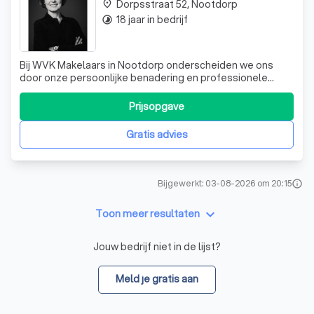
Dorpsstraat 52, Nootdorp
place
18 jaar in bedrijf
timelapse
Bij WVK Makelaars in Nootdorp onderscheiden we ons
door onze persoonlijke benadering en professionele
expertise. Sinds 2007 zijn we actief in de regio en hebben
we ons gespecialiseerd in zowel bestaande bouw als
Prijsopgave
grootschalige nieuwbouwprojecten. Ons team van
deskundige NVM-makelaars en taxateurs sta
Gratis advies
Bijgewerkt: 03-08-2026 om 20:15
info
keyboard_arrow_down
Toon meer resultaten
Jouw bedrijf niet in de lijst?
Meld je gratis aan