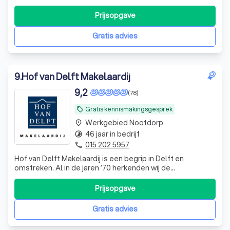
decennia een goede naam op door haar betrouwbaarheid
en gedegen kennis van de onroerend goed markt in Den
Prijsopgave
Haag en omstreken. Sinds 2001 is het kantoor in handen
van Jan A. Kokje. Jan is sind
Gratis advies
9
.
Hof van Delft Makelaardij
9,2
(78)
Gratis kennismakingsgesprek
local_offer
Werkgebied Nootdorp
place
46 jaar in bedrijf
timelapse
015 202 5957
phone
Hof van Delft Makelaardij is een begrip in Delft en
omstreken. Al in de jaren ’70 herkenden wij de
groeipotentie van de stad Delft en besloten in 1980 een
eigen makelaarskantoor te starten. Een uitstekend idee.
Prijsopgave
Gedegen kennis van en jarenlange ervaring in de
onroerend goed markt heeft Hof van Delft
Gratis advies