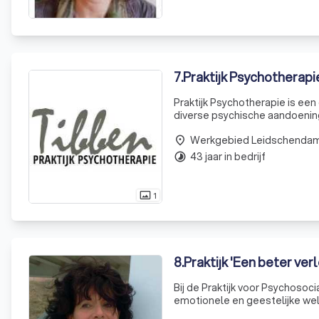
7
.
Praktijk Psychotherapi
Praktijk Psychotherapie is ee
diverse psychische aandoenin
rouwverwerking. Onze expertise
Werkgebied Leidschenda
aando
place
43 jaar in bedrijf
timelapse
1
photo_size_select_actual
8
.
Praktijk 'Een beter ver
Bij de Praktijk voor Psychoso
emotionele en geestelijke welz
didactisch begeleiden van vol