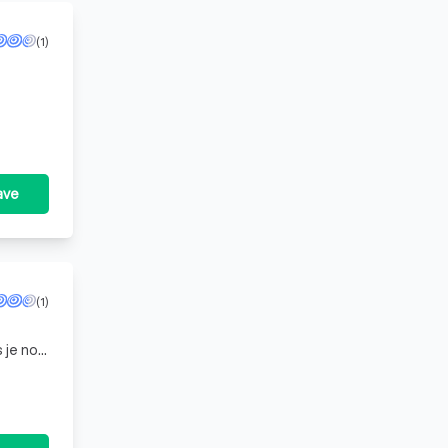
(1)
ave
(1)