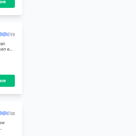
ave
(1)
van
sen en
e
ave
(2)
 uw
,