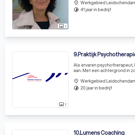
Werkgebied Leidschenda
waaronder
place
41 jaar in bedrijf
timelapse
1
photo_size_select_actual
9
.
Praktijk Psychotherapi
Als ervaren psychotherapeut, 
aan. Met een achtergrond in z
staat om een op maat gemaakte
Werkgebied Leidschenda
Of
place
20 jaar in bedrijf
timelapse
1
photo_size_select_actual
10
.
Lumens Coaching