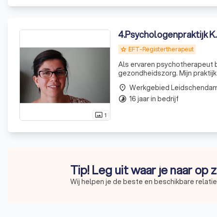
4
.
Psychologenpraktijk K
EFT-Registertherapeut
grade
Als ervaren psychotherapeut b
gezondheidszorg. Mijn praktij
sterke toewijding aan het welz
Werkgebied Leidschenda
place
waarin u ku
16 jaar in bedrijf
timelapse
1
photo_size_select_actual
Tip! Leg uit waar je naar op
Wij helpen je de beste en beschikbare relati