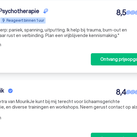
 Psychotherapie
8,5
Reageert binnen 1 uur
erp: paniek, spanning, uitputting. Ik help bij trauma, burn-out en
r rust en verbinding. Plan een vrijblijvende kennismaking."
m
Ontvang prijsopg
ik
8,4
rainingen en workshops. Neem gerust contact op als je nog
 de website, of als je je wilt aanmelden.
m