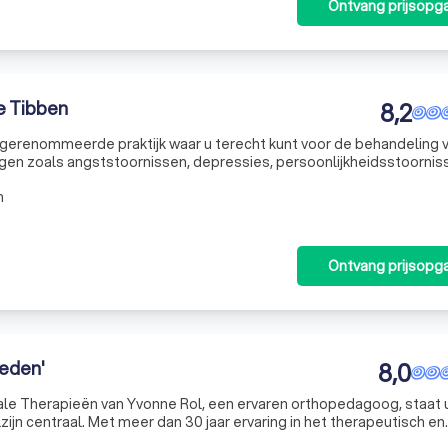
Ontvang prijsopg
e Tibben
8,2
n gerenommeerde praktijk waar u terecht kunt voor de behandeling 
gen zoals angststoornissen, depressies, persoonlijkheidsstoornis
 strekt zich ook uit tot psychologische problematiek rond erfelijk
m
Ontvang prijsopg
leden'
8,0
ciale Therapieën van Yvonne Rol, een ervaren orthopedagoog, staat
ijn centraal. Met meer dan 30 jaar ervaring in het therapeutisch en
wassenen en jeugd, biedt Yvonne een breed scala aan diensten aan