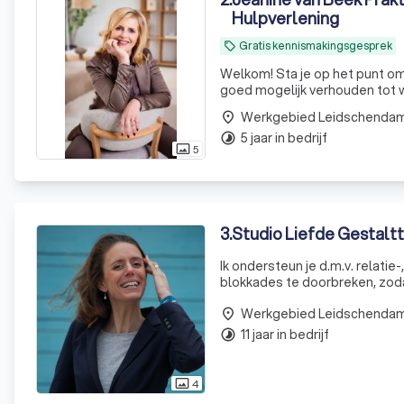
Hulpverlening
Gratis kennismakingsgesprek
local_offer
Welkom! Sta je op het punt om 
goed mogelijk verhouden tot wa
Werkgebied Leidschenda
place
5 jaar in bedrijf
timelapse
5
photo_size_select_actual
3
.
Studio Liefde Gestalt
Ik ondersteun je d.m.v. relatie
blokkades te doorbreken, zodat
Werkgebied Leidschenda
place
11 jaar in bedrijf
timelapse
4
photo_size_select_actual