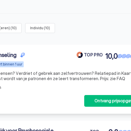
(eren)
(
10
)
Individu
(
10
)
nseling
10,0
TOP PRO
 binnen 1 uur
ensen? Verdriet of gebrek aan zelfvertrouwen? Relatiepad in Kaart
st wordt van je patronen én ze leert transformeren. Prijs: zie FAQ
m
Ontvang prijsopga
ijk voor Psychosociale