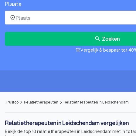
Plaats
place
Zoeken
search
Vergelijk & bespaar tot 40
shopping_cart
Trustoo
Relatietherapeuten
Relatietherapeuten in Leidschendam
arrow_forward_ios
arrow_forward_ios
Relatietherapeuten in Leidschendam vergelijken
Bekijk de top 10 relatietherapeuten in Leidschendam met in tota