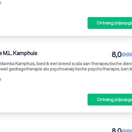
m
Ontvang prijsopg
e M.L. Kamphuis
8,0
Marinka Kamphuis, bied ik een breed scala aan therapeutische die
owel gedragstherapie als psychoanalytische psychotherapie, ben ik
 benadering te bieden die past bij de unieke behoeften van elke c
m
Ontvang prijsopg
8,0