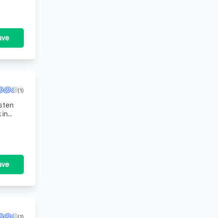
ave
(1)
nsten
 in
liënt.
ave
(1)