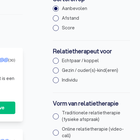
Aanbevolen
Afstand
Score
Relatietherapeut voor
(30)
Echtpaar / koppel
Gezin / ouder(s)-kind(eren)
 is een
Individu
Vorm van relatietherapie
ve
Traditionele relatietherapie
(fysieke afspraak)
Online relatietherapie (video-
call)