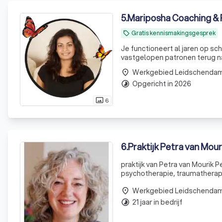
5
.
Mariposha Coaching &
Gratis kennismakingsgesprek
local_offer
Je functioneert al jaren op sch
vastgelopen patronen terug naa
Werkgebied Leidschenda
place
Opgericht in 2026
timelapse
6
photo_size_select_actual
6
.
Praktijk Petra van Mour
praktijk van Petra van Mourik Petra van MourikJe kunt bij mij terecht voor lichaamsgerichte
psychotherapie, traumatherapie, en diverse t
vragen hebt na het bekijken van
Werkgebied Leidschenda
place
21 jaar in bedrijf
timelapse