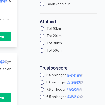
(35)
Geen voorkeur
 je zo
Afstand
Tot 10km
Tot 20km
ave
Tot 30km
Tot 50km
(12)
Trustoo score
oelen en
8,5 en hoger
8,0 en hoger
7,5 en hoger
6,5 en hoger
ave