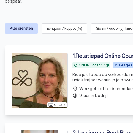
bespaar.
Alle diensten
Echtpaar / koppel
(
15
)
Gezin / ouder(s)-kind
1
.
Relatiepad Online Cou
ONLINE coaching!
Reageert
local_offer
Kies je steeds de verkeerde m
uniek traject waarin je je bewu
Werkgebied Leidschenda
place
9 jaar in bedrijf
timelapse
5
1
photo_size_select_actual
videocam
2
.
Jeanine van Beek Prakt