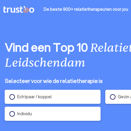
De beste 900+ relatietherapeuten
voor jou
Vind een Top 10
Relati
Leidschendam
Selecteer voor wie de relatietherapie is
Echtpaar / koppel
Gezin 
Individu