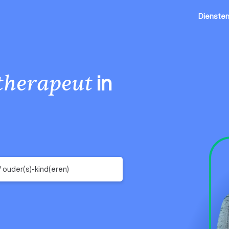
Dienste
in
etherapeut
/ ouder(s)-kind(eren)