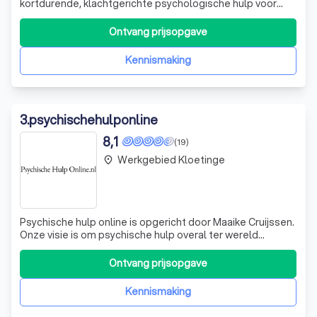
kortdurende, klachtgerichte psychologische hulp voor
volwassenen, kinderen en jongeren die worstelen met
lichte tot matig ernstige psychische klachten. Onze
Ontvang prijsopgave
ervaren gz-psychologen, Carla de Winter en Emmelie den
Boer, zetten hun jarenlange ervaring in d
Kennismaking
3
.
psychischehulponline
8,1
(19)
Werkgebied Kloetinge
place
Psychische hulp online is opgericht door Maaike Cruijssen.
Onze visie is om psychische hulp overal ter wereld
bereikbaar te maken. Bereikbaar voor mensen die
behoefte hebben aan zorg en zodat psychologen ook
Ontvang prijsopgave
vanuit meerdere locaties kunnen werken. Tijdens
verschillende reizen is het Maaike helder g
Kennismaking