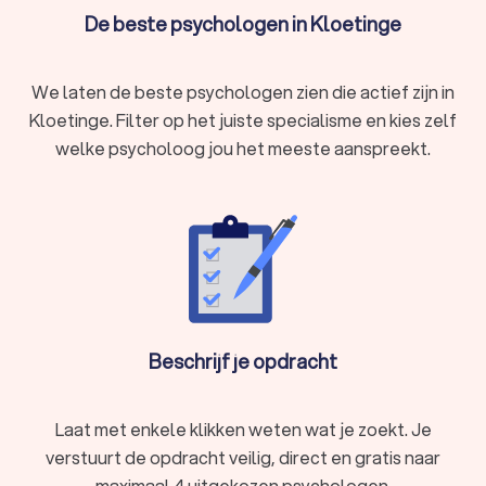
Onzekerheid, eenzaamheid of negatief zelfbeeld
De beste psychologen in Kloetinge
Trauma of PTSS
Verlies of rouwverwerking
Zorgen, slapeloosheid of nachtmerries
We laten de beste psychologen zien die actief zijn in
Een psycholoog in Kloetinge biedt deskundige begeleiding en
helpt je weer in balans te komen.
Kloetinge. Filter op het juiste specialisme en kies zelf
welke psycholoog jou het meeste aanspreekt.
Wat doet een psycholoog?
Een psycholoog helpt mensen met psychische klachten,
zoals angst, stress, depressie of trauma's. Dit gebeurt door
middel van diagnostiek, therapie en begeleiding. Afhankelijk
van de specialisatie van de psycholoog kunnen verschillende
behandelmethoden worden toegepast, zoals cognitieve
gedragstherapie, EMDR of systeemtherapie.
Beschrijf je opdracht
Soorten psychologen
Laat met enkele klikken weten wat je zoekt. Je
Er zijn verschillende soorten psychologen, elk
verstuurt de opdracht veilig, direct en gratis naar
gespecialiseerd in specifieke gebieden. Hier zijn enkele
maximaal 4 uitgekozen psychologen.