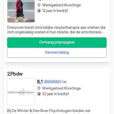
Werkgebied Kloetinge
place
12 jaar in bedrijf
timelapse
Driesnoer biedt christelijke relatietherapie aan stellen die
zich ongelukkig voelen in hun relatie, die de emotionele
verbinding willen herstellen en daarin naar hun eigen
achtergrond durven kijken.
Ontvang prijsopgave
Kennismaking
2
.
Pbdw
8,1
(4)
Werkgebied Kloetinge
place
32 jaar in bedrijf
timelapse
Bij De Winter & Den Boer Psychologen bieden we