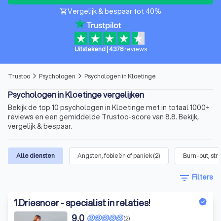
Vergelijk & bespaar tot 40%
shopping_cart
Uitstekend
|
4378
reviews
Trustoo
Psychologen
Psychologen in Kloetinge
arrow_forward_ios
arrow_forward_ios
Psychologen in Kloetinge vergelijken
Bekijk de top 10 psychologen in Kloetinge met in totaal 1000+
reviews en een gemiddelde Trustoo-score van 8.8. Bekijk,
vergelijk & bespaar.
Alle diensten
Angsten, fobieën of paniek
(
2
)
Burn-out, str
filter_list
Filters
1
.
Driesnoer - specialist in relaties!
9,0
(2)