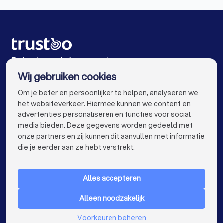
Psychologen in Halsteren
Psychologen in Hulst
Psychologen in Amsterdam
Psychologen in Rotterdam
De beste psychologen voor jou
Wij gebruiken cookies
Psychologen in Den Haag
Psychologen in Utrecht
info@trustoo.nl
Om je beter en persoonlijker te helpen, analyseren we
Psychologen in Eindhoven
Psychologen in Tilburg
het websiteverkeer. Hiermee kunnen we content en
advertenties personaliseren en functies voor social
Psychologen in Groningen
Psychologen in Almere
media bieden. Deze gegevens worden gedeeld met
onze partners en zij kunnen dit aanvullen met informatie
Psychologen in Breda
Psychologen in Nijmegen
keyboard_arrow_down
VOOR PARTICULIEREN
die je eerder aan ze hebt verstrekt.
Psychologen in Enschede
Psychologen in Haarlem
keyboard_arrow_down
VOOR BEDRIJVEN
Psychologen in Arnhem
Alles accepteren
keyboard_arrow_down
OVER TRUSTOO
Psychologen in Amersfoort
Alleen noodzakelijk
LAND
Nederland
Psychologen in Apeldoorn
Voorkeuren beheren
België