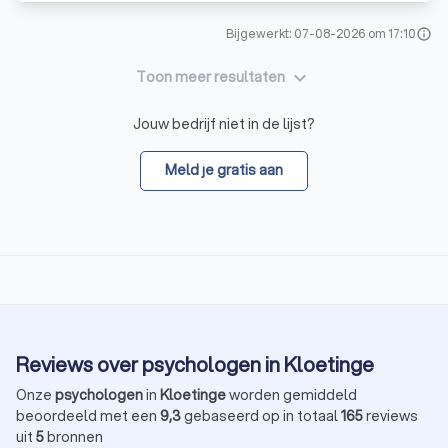
Bijgewerkt: 07-08-2026 om 17:10
info
keyboard_arrow_down
Toon meer resultaten
Jouw bedrijf niet in de lijst?
Meld je gratis aan
Reviews over psychologen in Kloetinge
Onze
psychologen
in
Kloetinge
worden gemiddeld
beoordeeld met een
9,3
gebaseerd op in totaal
165
reviews
uit
5
bronnen