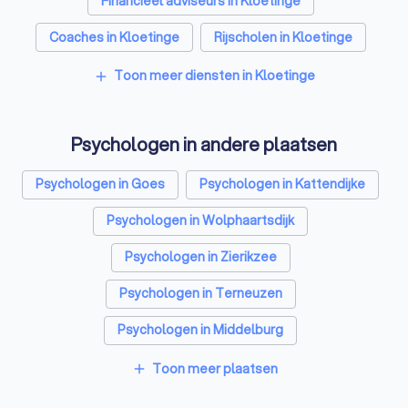
Financieel adviseurs in Kloetinge
Coaches in Kloetinge
Rijscholen in Kloetinge
Relatietherapeuten in Kloetinge
Toon meer diensten in Kloetinge
add
Belastingadviseurs in Kloetinge
Psychologen in andere plaatsen
Hypotheekadviseurs in Kloetinge
Personal trainers in Kloetinge
Psychologen in Goes
Psychologen in Kattendijke
Diëtisten in Kloetinge
Psychologen in Wolphaartsdijk
Psychologen in Zierikzee
Psychologen in Terneuzen
Psychologen in Middelburg
Psychologen in Oost-Souburg
Toon meer plaatsen
add
Psychologen in Vlissingen