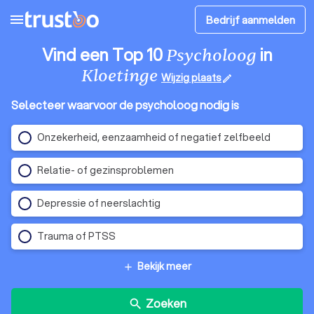
menu
Bedrijf aanmelden
Vind een Top 10
in
Psycholoog
Kloetinge
Wijzig plaats
edit
Selecteer waarvoor de psycholoog nodig is
Onzekerheid, eenzaamheid of negatief zelfbeeld
Relatie- of gezinsproblemen
Depressie of neerslachtig
Trauma of PTSS
Bekijk meer
add
Zoeken
search