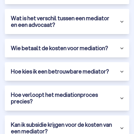
de stijl en benadering van de mediator in Goes. Het is
belangrijk dat je je op je gemak voelt bij de mediator die
jou gaat helpen met het oplossen van je conflict.
Wat is het verschil tussen een mediator
en een advocaat?
De geschikte mediator in Goes via Trustoo
Bij Trustoo begrijpen we dat het vinden van de juiste mediator
Wie betaalt de kosten voor mediation?
een belangrijke stap is in het oplossen van je conflict. Daarom
bieden we je de mogelijkheid om eenvoudig offertes te
vergelijken van vier lokale mediators. Zo kun je op je gemak de
verschillende opties bekijken en de mediator kiezen die het
Hoe kies ik een betrouwbare mediator?
beste bij jouw situatie past.
Het enige wat je hoeft te doen, is je gegevens invullen en
aangeven waar je een mediator voor zoekt. Vervolgens
Hoe verloopt het mediationproces
ontvang je vier offertes van door jou gekozen mediators in
precies?
jouw regio. Deze kun je op je gemak vergelijken op basis van
prijs, ervaring en aanpak. Zo kun je een weloverwogen keuze
maken en de eerste stap zetten naar een succesvolle
mediation.
Kan ik subsidie krijgen voor de kosten van
Of je nu te maken hebt met een scheiding, een
een mediator?