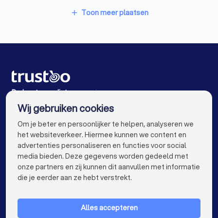
Mediators in Amsterdam
Mediators in Rotterdam
Toon meer plaatsen
add
Mediators in Den Haag
Mediators in Utrecht
Mediators in Eindhoven
Mediators in Tilburg
Mediators in Groningen
Mediators in Almere
Mediators in Breda
Mediators in Nijmegen
De beste mediators voor jou
Wij gebruiken cookies
Mediators in Enschede
Mediators in Haarlem
info@trustoo.nl
Om je beter en persoonlijker te helpen, analyseren we
Mediators in Arnhem
Mediators in Amersfoort
het websiteverkeer. Hiermee kunnen we content en
advertenties personaliseren en functies voor social
Mediators in Apeldoorn
Mediators in Den Bosch
media bieden. Deze gegevens worden gedeeld met
onze partners en zij kunnen dit aanvullen met informatie
Mediators in Maastricht
Mediators in Leiden
keyboard_arrow_down
VOOR PARTICULIEREN
die je eerder aan ze hebt verstrekt.
Mediators in Dordrecht
Mediators in Zoetermeer
keyboard_arrow_down
VOOR BEDRIJVEN
Mediators bij jou in de buurt
Alles accepteren
keyboard_arrow_down
OVER TRUSTOO