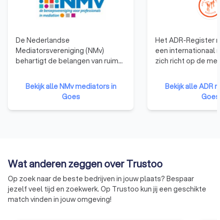
De Nederlandse
Het ADR-Register m
Mediatorsvereniging (NMv)
een internationaal 
behartigt de belangen van ruim
zich richt op de me
2.200 professionals en is
conflictoplossing. 
daarmee de grootste
doel om een platfo
Bekijk alle NMv mediators in
Bekijk alle ADR m
beroepsvereniging voor
waar je als consum
Goes
Goes
mediators als het gaat om
betrouwbare en pr
belangenbehartiging van
mediators kunt vinde
mediators binnen de politiek en
allerlei soorten con
het bedrijfsleven. Netwerken,
kunnen helpen. In t
continue persoonlijke
tot bijvoorbeeld he
ontwikkeling, een betere
zich specifiek op fi
Wat anderen zeggen over Trustoo
rechtspositie van mediators en
echtscheidingen rich
het vergroten van de markt voor
ADR-Register meer
Op zoek naar de beste bedrijven in jouw plaats? Bespaar
mediation zijn de speerpunten
algemeen register
jezelf veel tijd en zoekwerk. Op Trustoo kun jij een geschikte
van de NMv.
mediators die in ve
match vinden in jouw omgeving!
vakgebieden gespe
zijn. De mediators