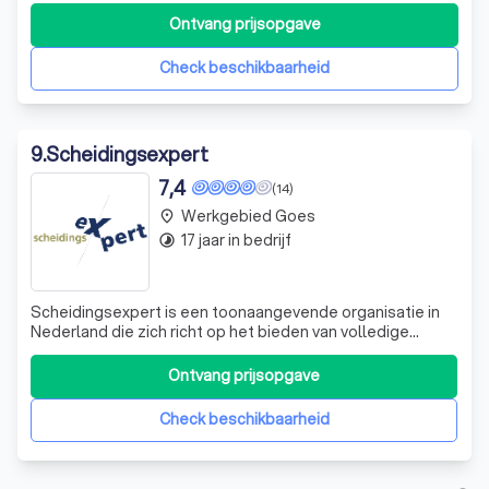
conflictcoaching. MXMEDIATION brengt ruimte voor een
Ontvang prijsopgave
nieuw perspectief, waarin een oplossing vaak wel mogelijk
is. In werkverhoudingen, zakelijke en fam
Check beschikbaarheid
9
.
Scheidingsexpert
7,4
(14)
Werkgebied Goes
place
17 jaar in bedrijf
timelapse
Scheidingsexpert is een toonaangevende organisatie in
Nederland die zich richt op het bieden van volledige
begeleiding bij scheidingen. Wij onderscheiden ons door
onze unieke aanpak waarbij we ons richten op zowel de
Ontvang prijsopgave
financiële, fiscale, juridische als emotionele aspecten van
uw scheiding. Onze expe
Check beschikbaarheid