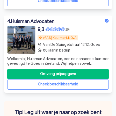
Check beschikbaarheid
4
.
Huisman Advocaten
9,3
(25)
vFAS | Keurmerk NOvA
grade
Van De Spiegelstraat 12 12, Goes
place
88 jaar in bedrijf
timelapse
Welkom bij Huisman Advocaten, een no nonsense-kantoor
gevestigd te Goes in Zeeland. Wij helpen zowel
particulieren als bedrijven op tal van juridische terreinen.
Het is onze taak voor de cliënt de best mogelijke
Ontvang prijsopgave
oplossing te bewerkstelligen. Neem gerust met ons
contact op om te bekijken wat wij voor
Check beschikbaarheid
Tip! Leg uit waar je naar op zoek bent