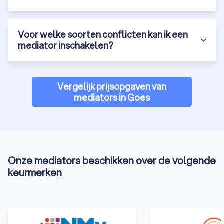
arbeidsconflict of een burenruzie, mediation kan een
effectieve manier zijn om je conflict op te lossen. Een
mediator kan je helpen om de communicatie te verbeteren,
Voor welke soorten conflicten kan ik een
de onderliggende belangen helder te krijgen en samen tot
mediator inschakelen?
een oplossing te komen. Vraag vandaag nog vier offertes aan
bij mediators in Goes en vind de geschikte mediator voor jouw
situatie bij Trustoo.
Vergelijk prijsopgaven van
mediators in Goes
Onze mediators beschikken over de volgende
keurmerken