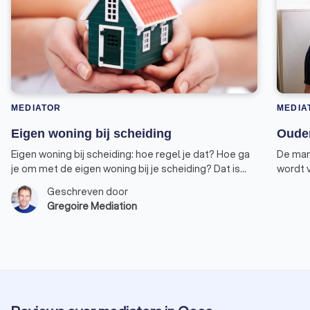
MEDIATOR
MEDIA
Eigen woning bij scheiding
Ouder
Eigen woning bij scheiding: hoe regel je dat? Hoe ga
De man
je om met de eigen woning bij je scheiding? Dat is
wordt 
een lastige. Je hebt te maken met de
gezame
Geschreven door
eigenwoningregeling, en die is bij scheiding nogal
graag s
Gregoire Mediation
ingewikkeld om toe te passen.
goed o
afsprak
blijkt 