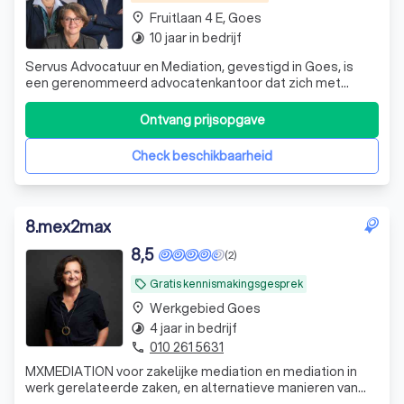
Fruitlaan 4 E, Goes
place
10 jaar in bedrijf
timelapse
Servus Advocatuur en Mediation, gevestigd in Goes, is
een gerenommeerd advocatenkantoor dat zich met
passie en toewijding richt op familie-, jeugd-, erfrecht en
psychiatrisch patiëntenrecht. Opgericht in 2016 door Erna
Ontvang prijsopgave
Graafmans en Philip van Kampen, heeft het kantoor zich
onderscheiden door zijn ex
Check beschikbaarheid
8
.
mex2max
8,5
(2)
Gratis kennismakingsgesprek
local_offer
Werkgebied Goes
place
4 jaar in bedrijf
timelapse
010 261 5631
phone
MXMEDIATION voor zakelijke mediation en mediation in
werk gerelateerde zaken, en alternatieve manieren van
geschiloplossing zoals pre-mediation en