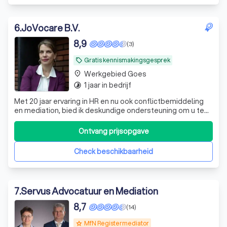
6
.
JoVocare B.V.
8,9
(3)
Gratis kennismakingsgesprek
local_offer
Werkgebied Goes
place
1 jaar in bedrijf
timelapse
Met 20 jaar ervaring in HR en nu ook conflictbemiddeling
en mediation, bied ik deskundige ondersteuning om u te
helpen tot een oplossing te komen. JoVocare, zodat u
kunt blijven ondernemen.
Ontvang prijsopgave
Check beschikbaarheid
7
.
Servus Advocatuur en Mediation
8,7
(14)
MfN Registermediator
grade