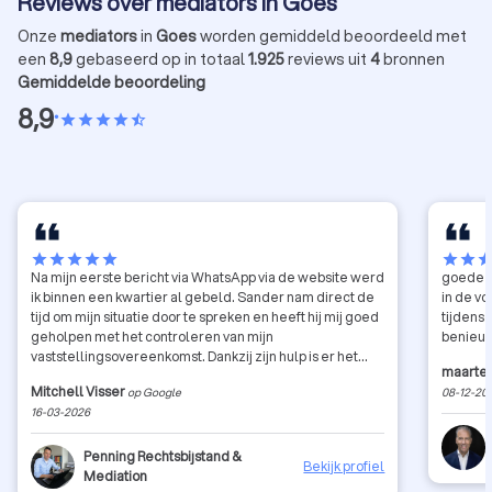
Reviews over mediators in Goes
Onze
mediators
in
Goes
worden gemiddeld beoordeeld met
een
8,9
gebaseerd op in totaal
1.925
reviews uit
4
bronnen
Gemiddelde beoordeling
8,9
•
star
star
star
star
star_half
star
star
star
star
star
star
star
sta
Na mijn eerste bericht via WhatsApp via de website werd
goede e
ik binnen een kwartier al gebeld. Sander nam direct de
in de vo
tijd om mijn situatie door te spreken en heeft hij mij goed
tijdens 
geholpen met het controleren van mijn
benieuw
vaststellingsovereenkomst. Dankzij zijn hulp is er het
maarten
beste resultaat voor mij uitgehaald. Professioneel,
Mitchell Visser
op Google
08-12-20
duidelijk en zeker aan te raden!
16-03-2026
Penning Rechtsbijstand &
Bekijk profiel
Mediation