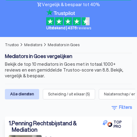
Vergelijk & bespaar tot 40%
shopping_cart
Uitstekend
|
4378
reviews
Trustoo
Mediators
Mediators in Goes
arrow_forward_ios
arrow_forward_ios
Mediators in Goes vergelijken
Bekijk de top 10 mediators in Goes met in totaal 1000+
reviews en een gemiddelde Trustoo-score van 8.8. Bekijk,
vergelijk & bespaar.
Alle diensten
Scheiding / uit elkaar
(
5
)
Nalatenschap / erf
filter_list
Filters
1
.
Penning Rechtsbijstand &
TOP
PRO
Mediation