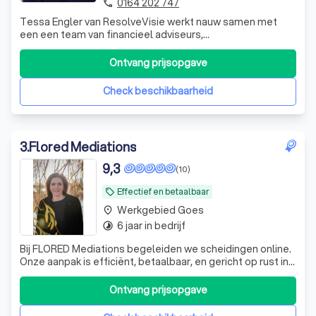
0164 202 747
phone
Tessa Engler van ResolveVisie werkt nauw samen met
een een team van financieel adviseurs,
makelaars/taxateurs en andere specialisten bij
echtscheiding, een jarenlange zeer fijne samenwerking.
Ontvang prijsopgave
Check beschikbaarheid
3
.
Flored Mediations
9,3
(10)
Effectief en betaalbaar
local_offer
Werkgebied Goes
place
6 jaar in bedrijf
timelapse
Bij FLORED Mediations begeleiden we scheidingen online.
Onze aanpak is efficiënt, betaalbaar, en gericht op rust in
een emotionele periode. Ook werken we via de RvRvoor
gesubsideieerde bijstand
Ontvang prijsopgave