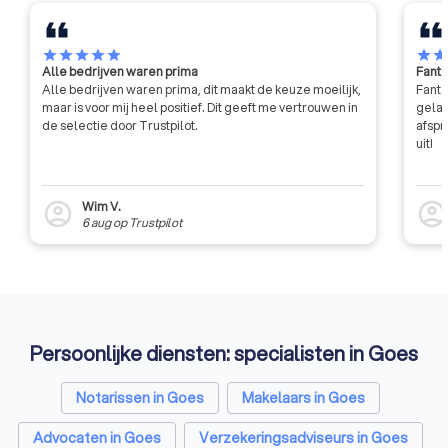
getoetst op hun ke
vaardigheden en m
houden aan gedrag
star
star
star
star
star
star
sta
Alle bedrijven waren prima
Fanta
beroepsnormen.
Alle bedrijven waren prima, dit maakt de keuze moeilijk,
Fanta
maar is voor mij heel positief. Dit geeft me vertrouwen in
gelat
de selectie door Trustpilot.
afspr
uit!
Wim V.
account_circle
account_circl
6 aug
op
Trustpilot
Persoonlijke diensten: specialisten in Goes
Notarissen in Goes
Makelaars in Goes
Advocaten in Goes
Verzekeringsadviseurs in Goes