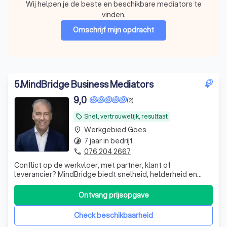
Wij helpen je de beste en beschikbare mediators te
vinden.
Omschrijf mijn opdracht
5
.
MindBridge Business Mediators
9,0
(2)
Snel, vertrouwelijk, resultaat
local_offer
Werkgebied Goes
place
7 jaar in bedrijf
timelapse
076 204 2667
phone
Conflict op de werkvloer, met partner, klant of
leverancier? MindBridge biedt snelheid, helderheid en
resultaat. MfN-mediator met ervaring in ondernemen en
management.
Ontvang prijsopgave
Check beschikbaarheid