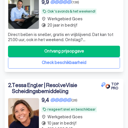
9,9
(138)
Ook 's avonds & het weekend!
local_offer
Werkgebied Goes
place
20 jaar in bedrijf
timelapse
Direct bellen is sneller, gratis en vrijblijvend. Dat kan tot
21.00 uur, ook in het weekend. Ontslag?
Vaststellingsovereenkomst (VSO) beoordelen? Bel
direct!
Ontvang prijsopgave
Check beschikbaarheid
2
.
Tessa Engler | ResolveVisie
TOP
PRO
Scheidingsbemiddeling
9,4
(28)
reageert snel en beschikbaar
local_offer
Werkgebied Goes
place
10 jaar in bedrijf
timelapse