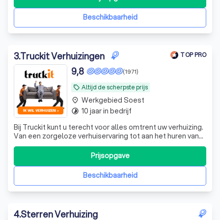
verhuizing, het ontruimen van een woning, een
studentenverhuizing,
Beschikbaarheid
3
.
Truckit Verhuizingen
TOP PRO
9,8
(1971)
Altijd de scherpste prijs
local_offer
Werkgebied Soest
place
10 jaar in bedrijf
timelapse
Bij Truckit kunt u terecht voor alles omtrent uw verhuizing.
Van een zorgeloze verhuiservaring tot aan het huren van
een verhuisbus. Onze formule heeft al duizenden
tevreden klanten door heel Nederland geholpen. Of het
Prijsopgave
nu gaat om een grote of kleine verhuisklus, ons ervaren
team regelt het allemaa
Beschikbaarheid
4
.
Sterren Verhuizing