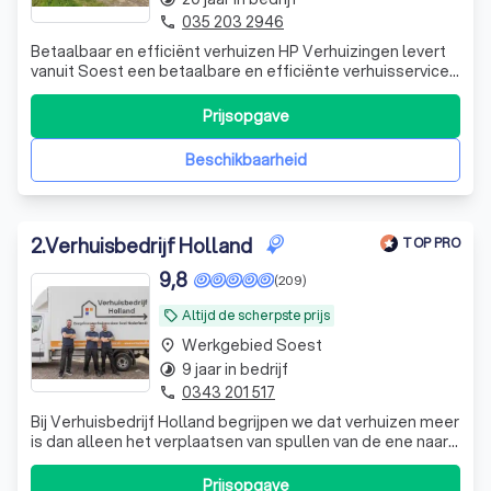
035 203 2946
phone
Betaalbaar en efficiënt verhuizen HP Verhuizingen levert
vanuit Soest een betaalbare en efficiënte verhuisservice
voor particulieren en bedrijven. Wij zorgen ervoor dat uw
eigendommen veilig en zonder schade naar de nieuwe
Prijsopgave
locatie worden verhuisd. Indien gewenst helpen we met
het zorgvuldig inpakken
Beschikbaarheid
2
.
Verhuisbedrijf Holland
TOP PRO
9,8
(209)
Altijd de scherpste prijs
local_offer
Werkgebied Soest
place
9 jaar in bedrijf
timelapse
0343 201 517
phone
Bij Verhuisbedrijf Holland begrijpen we dat verhuizen meer
is dan alleen het verplaatsen van spullen van de ene naar
de andere locatie. Het is een belangrijke stap in uw leven,
of het nu gaat om een spoedverhuizing, een particuliere
Prijsopgave