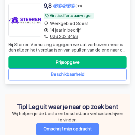
9,8
(88)
Gratis offerte aanvragen
local_offer
Werkgebied Soest
place
14 jaar in bedrijf
timelapse
036 202 3458
phone
Bij Sterren Verhuizing begrijpen we dat verhuizen meer is
dan alleen het verplaatsen van spullen van de ene naar de
andere locatie. Het is een belangrijke stap in uw leven, of
het nu gaat om een nieuwe start in een andere stad, de
Prijsopgave
uitbreiding van uw bedrijf of het betrekken van uw
droomhuis. Daarom
Beschikbaarheid
Tip! Leg uit waar je naar op zoek bent
Wij helpen je de beste en beschikbare verhuisbedrijven
te vinden.
Omschrijf mijn opdracht