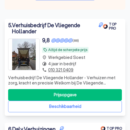
5
.
Verhuisbedrijf De Vliegende
TOP
PRO
Hollander
9,8
(88)
Altijd de scherpste prijs
local_offer
Werkgebied Soest
place
4 jaar in bedrijf
timelapse
010 321 0409
phone
Verhuisbedrijf De Vliegende Hollander - Verhuizen met
zorg, kracht en precisie Welkom bij De Vliegende
Hollander Verhuizingen, jouw betrouwbare partner voor
een zorgeloze verhuizing!
Prijsopgave
Beschikbaarheid
6
.
Daly Verhuizingen
TOP PRO