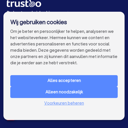
Verhuisbedrijven in De Bilt
De beste verhuisbedrijven voor jou
Wij gebruiken cookies
Verhuisbedrijven in Amsterdam
info@trustoo.nl
Om je beter en persoonlijker te helpen, analyseren we
Verhuisbedrijven in Rotterdam
het websiteverkeer. Hiermee kunnen we content en
advertenties personaliseren en functies voor social
Verhuisbedrijven in Den Haag
media bieden. Deze gegevens worden gedeeld met
onze partners en zij kunnen dit aanvullen met informatie
Verhuisbedrijven in Utrecht
keyboard_arrow_down
VOOR PARTICULIEREN
die je eerder aan ze hebt verstrekt.
Verhuisbedrijven in Eindhoven
keyboard_arrow_down
VOOR BEDRIJVEN
Verhuisbedrijven in Tilburg
Alles accepteren
keyboard_arrow_down
OVER TRUSTOO
Verhuisbedrijven in Groningen
Alleen noodzakelijk
LAND
Nederland
Verhuisbedrijven in Almere
Voorkeuren beheren
België
Duitsland
Verhuisbedrijven in Breda
Spanje
Verhuisbedrijven in Nijmegen