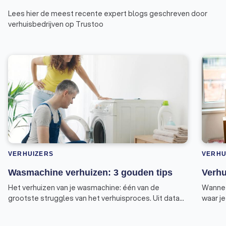
Lees hier de meest recente expert blogs geschreven door
verhuisbedrijven op Trustoo
VERHUIZERS
VERHU
Wasmachine verhuizen: 3 gouden tips
Verhu
Het verhuizen van je wasmachine: één van de
Wanneer
grootste struggles van het verhuisproces. Uit data
waar j
van Trustoo blijkt dat dit een veel gezocht
bijvoor
onderwerp is. Begrijpelijk, want er zijn enkele zaken
verzeke