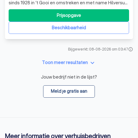
sinds 1928 in ‘t Gooi en omstreken en met name Hilversum
dé naam voor particuliere en zakelijke verhuizingen. Wij
verhuizen niet alleen binnen ‘t Gooi of binnen Nederland.
Prijsopgave
We hebben ook veel ervaring met verhuizingen naar het
buitenland. Z
Beschikbaarheid
Bijgewerkt: 08-08-2026 om 03:47
info
keyboard_arrow_down
Toon meer resultaten
Jouw bedrijf niet in de lijst?
Meld je gratis aan
Meer informatie over verhuisbedrijven