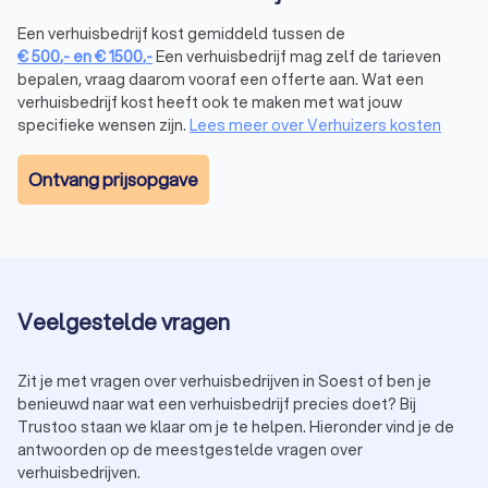
je nieuwe woning te beoordelen. Wat zijn de
Een verhuisbedrijf kost gemiddeld tussen de
parkeermogelijkheden? En passen alle spullen wel door de
€
500
,-
en
€
1500
,-
Een verhuisbedrijf mag zelf de tarieven
voordeur? Als je het verhuisbedrijf in Soest hiervan goed op
bepalen, vraag daarom vooraf een offerte aan. Wat een
de hoogte brengt, kunnen zij je hierbij ondersteunen en
verhuisbedrijf kost heeft ook te maken met wat jouw
adviseren.
specifieke wensen zijn.
Lees meer over Verhuizers kosten
Extra diensten van het verhuisbedrijf
Veel verhuisbedrijven in Soest bieden extra diensten aan
Ontvang prijsopgave
die je verhuizing eenvoudiger kunnen maken. Denk hierbij
aan in- en uitpakservice, (de)montage van je meubels of
tijdelijke opslag voor je spullen. Bedenk wat jij nodig hebt en
hoe een verhuisbedrijf in Soest jou het best kan
ondersteunen. Door extra diensten in te schakelen heb je
meer tijd voor andere aspecten van je verhuizing in Soest.
Veelgestelde vragen
Heb je bijvoorbeeld al een
timmerman
gevonden voor
klusjes die nog moeten gebeuren?
Zit je met vragen over verhuisbedrijven in Soest of ben je
benieuwd naar wat een verhuisbedrijf precies doet? Bij
Gemakkelijk verhuisbedrijven vergelijken in
Trustoo staan we klaar om je te helpen. Hieronder vind je de
Soest met Trutoo
antwoorden op de meestgestelde vragen over
verhuisbedrijven.
Het kiezen van het juiste verhuisbedrijf in Soest kan een