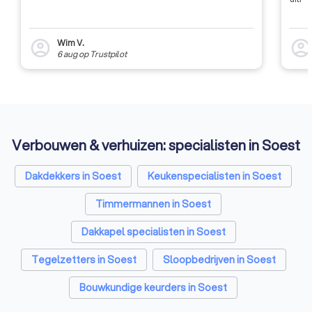
Wim V.
account_circle
account_circl
6 aug
op
Trustpilot
Verbouwen & verhuizen: specialisten in Soest
Dakdekkers in Soest
Keukenspecialisten in Soest
Timmermannen in Soest
Dakkapel specialisten in Soest
Tegelzetters in Soest
Sloopbedrijven in Soest
Bouwkundige keurders in Soest