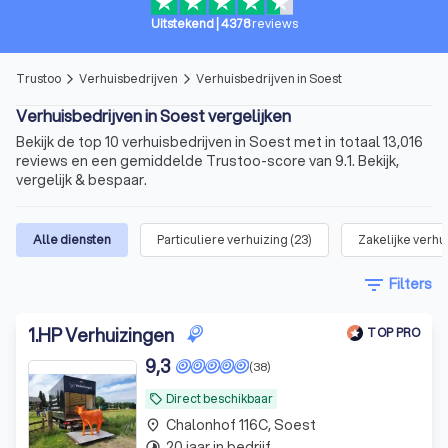
Uitstekend
|
4378
reviews
Trustoo
Verhuisbedrijven
Verhuisbedrijven in Soest
arrow_forward_ios
arrow_forward_ios
Verhuisbedrijven in Soest vergelijken
Bekijk de top 10 verhuisbedrijven in Soest met in totaal 13,016
reviews en een gemiddelde Trustoo-score van 9.1. Bekijk,
vergelijk & bespaar.
Alle diensten
Particuliere verhuizing
(
23
)
Zakelijke verhu
filter_list
Filters
1
.
HP Verhuizingen
TOP PRO
9,3
(38)
Direct beschikbaar
local_offer
Chalonhof 116C, Soest
place
20 jaar in bedrijf
timelapse