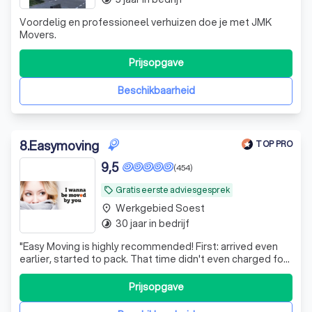
Voordelig en professioneel verhuizen doe je met JMK
Movers.
Prijsopgave
Beschikbaarheid
8
.
Easymoving
TOP PRO
9,5
(454)
Gratis eerste adviesgesprek
local_offer
Werkgebied Soest
place
30 jaar in bedrijf
timelapse
"
Easy Moving is highly recommended! First: arrived even
earlier, started to pack. That time didn't even charged for
us! That is very nice! Second: All was very quick and
professionaly done. We also recieved a call before the
Prijsopgave
date, to check if we are fine or need extra help!
"