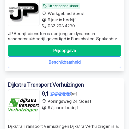
Direct beschikbaar
local_offer
Werkgebied Soest
place
9 jaar in bedrijf
timelapse
033 203 4230
phone
JP Bedrijfsdiensten is een jong en dynamisch
schoonmaakbedrijf gevestigd in Bunschoten-Spakenburg.
Sinds 2017 leveren wij hoogwaardige
schoonmaakdiensten door heel Nederland. Ons team
Prijsopgave
staat bekend om zijn betrouwbaarheid, flexibiliteit en
uitstekende klantenservice. Waarom kiezen voor JP
Beschikbaarheid
Bedrijfsdi
Dijkstra Transport Verhuizingen
9,1
(92)
Koningsweg 24, Soest
place
97 jaar in bedrijf
timelapse
Dijkstra Transport Verhuizingen Dijkstra Verhuizingen is al