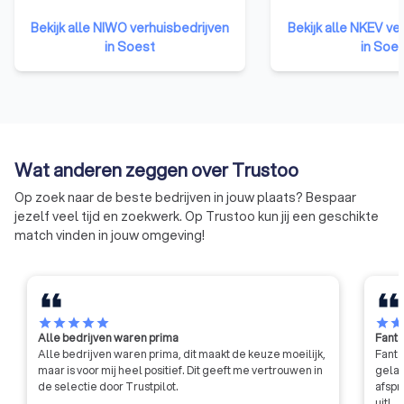
zonder zorgen. Vraag vandaag nog vier offertes aan van
geldt ook voor Verhuisbedrijven,
wanneer zij voldoe
verhuizers in Soest en vergelijk. Via Trustoo vind jij de beste
Bekijk alle NIWO verhuisbedrijven
Bekijk alle NKEV ve
dus belangrijk dat het bedrijf dat
bepaalde eisen. Zo
verhuizer voor jou.
in Soest
in Soe
u kiest deze vergunning heeft.
klanten ervanuit ga
De vergunningplicht geldt voor
verhuizers met ee
nationaal en internationaal
keurmerk een zeer
vervoer met voertuigen met een
opleiding hebben g
laadvermogen van meer dan 500
kwaliteit uitmunten
kg. Met een inboedelverhuizing
regelmatige contro
Wat anderen zeggen over Trustoo
zit u daar al snel aan. Niet alleen
eventuele schade al
vrachtauto's, maar ook
verzekerd is. Ook m
Op zoek naar de beste bedrijven in jouw plaats? Bespaar
bestelauto's zijn vanwege hun
feedback wordt u u
jezelf veel tijd en zoekwerk. Op Trustoo kun jij een geschikte
laadvermogen in veel gevallen
geholpen.
match vinden in jouw omgeving!
vergunningplichtig.
star
star
star
star
star
star
sta
Alle bedrijven waren prima
Fanta
Alle bedrijven waren prima, dit maakt de keuze moeilijk,
Fanta
maar is voor mij heel positief. Dit geeft me vertrouwen in
gelat
de selectie door Trustpilot.
afspr
uit!