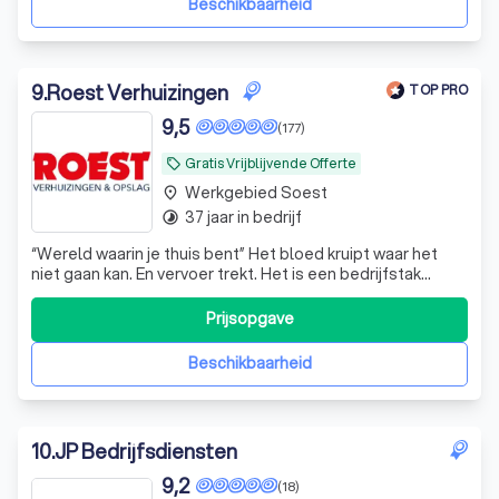
Beschikbaarheid
9
.
Roest Verhuizingen
TOP PRO
9,5
(177)
Gratis Vrijblijvende Offerte
local_offer
Werkgebied Soest
place
37 jaar in bedrijf
timelapse
“Wereld waarin je thuis bent” Het bloed kruipt waar het
niet gaan kan. En vervoer trekt. Het is een bedrijfstak
waarin ik me thuis voel””, zegt Wim Roest. Sinds 1987
eigenaar van W. Roest Verhuizingen, een bedrijf dat
Prijsopgave
gevestigd is op De Steiger 203 in Almere Haven. We
verhuizen zowel bedrijven als
Beschikbaarheid
10
.
JP Bedrijfsdiensten
9,2
(18)