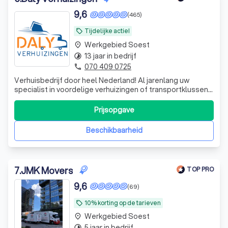
9,6
(465)
Tijdelijke actie!
local_offer
Werkgebied Soest
place
13 jaar in bedrijf
timelapse
070 409 0725
phone
Verhuisbedrijf door heel Nederland! Al jarenlang uw
specialist in voordelige verhuizingen of transportklussen
door heel Nederland. Onze missie is om u volledig te
ontzorgen van uw verhuizing. Hierbij staat u als klant
Prijsopgave
centraal, waarbij wij uw wensen onze prioriteit zijn. Vraag
vrijblijvend uw prijs
Beschikbaarheid
7
.
JMK Movers
TOP PRO
9,6
(69)
10% korting op de tarieven
local_offer
Werkgebied Soest
place
5 jaar in bedrijf
timelapse