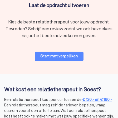
Laat de opdracht uitvoeren
zitten.
Omgaan met verlies, trauma of een gezinslid met een
chronische ziekte of psychische kwetsbaarheid.
Kies de beste relatietherapeut voor jouw opdracht.
Communicatiestops waarbij gezinsleden het contact
met elkaar zijn verloren.
Tevreden? Schrijf een review zodat we ook bezoekers
Gezinstherapie helpt om de onderlinge verbondenheid te
na jou het beste advies kunnen geven.
versterken en een veilige thuisbasis te creëren. Het leert
gezinsleden om situaties vanuit een ander perspectief te
benaderen en gezonde grenzen aan te geven. Hierdoor groeit
Start met vergelijken
niet alleen het individuele welzijn, maar ook de veerkracht van
het gezin als geheel.
Welke methodes gebruiken
relatietherapeuten?
Wat kost een relatietherapeut in Soest?
Elke relatietherapeut hanteert een eigen aanpak, gebaseerd
op persoonlijke voorkeur, specialisaties en ervaring. Een
Een relatietherapeut kost per uur tussen de
€
120
,-
en
€
160
,-
Een relatietherapeut mag zelf de tarieven bepalen, vraag
relatietherapeut richt zich soms op één specifieke methode,
daarom vooraf een offerte aan. Wat een relatietherapeut
maar kan ook meerdere therapievormen combineren om tot
kost heeft ook te maken met wat jouw specifieke wensen zijn.
een behandeling te komen die het beste past bij jullie als