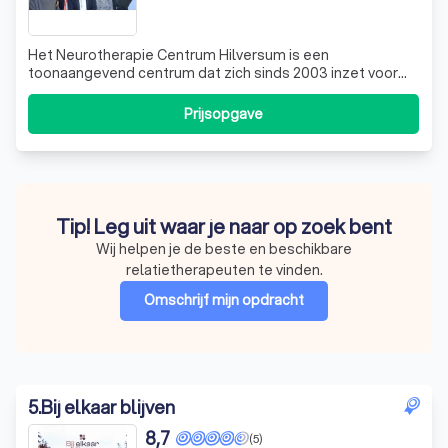
Het Neurotherapie Centrum Hilversum is een
toonaangevend centrum dat zich sinds 2003 inzet voor
het welzijn van mensen door middel van neurofeedback
en biofeedback. Wij onderscheiden ons door onze
Prijsopgave
expertise en de ontwikkeling van onze eigen hard- en
software, waardoor we in staat zijn om de meest ef
Tip! Leg uit waar je naar op zoek bent
Wij helpen je de beste en beschikbare
relatietherapeuten te vinden.
Omschrijf mijn opdracht
5
.
Bij elkaar blijven
8,7
(5)