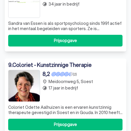
34 jaar in bedrijf
timelapse
Sandra van Essen is als sportpsycholoog sinds 1991 actief
in het mentaal begeleiden van sporters. Ze is
PSYCHOLOOG NIP, aangesloten bij de VSPN en lid van de
SSP (de Samenwerkende Sportpsychologen). Sandra
Prijsopgave
heeft zelf in het verleden intensief atletiek beoefend en
aan diverse NK's deelgenomen. Verde
9
.
Coloriet - Kunstzinnige Therapie
8,2
(2)
Meidoornweg 5, Soest
place
17 jaar in bedrijf
timelapse
Coloriet Odette Aalhuizen is een ervaren kunstzinnig
therapeute gevestigd in Soest en in Gouda. In 2010 heeft
zij haar praktijk Coloriet gestart en vanaf 2018 is zij tevens
werkzaam bij therapeuticum Calendula in Gouda. Haar
Prijsopgave
intentie is om al haar aandacht te kunnen richten op de