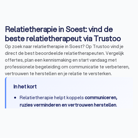
Relatietherapie in Soest: vind de
beste relatietherapeut via Trustoo
Op zoek naar relatietherapie in Soest? Op Trustoo vind je
direct de best beoordeelde relatietherapeuten. Vergelijk
offertes, plan een kennismaking en start vandaag met
professionele begeleiding om communicatie te verbeteren,
vertrouwen te herstellen en je relatie te versterken.
In het kort
Relatietherapie helpt koppels
communiceren,
ruzies verminderen en vertrouwen herstellen
.
In
sessies van 45 tot 90 minuten
werk je met een
erkende relatietherapeut aan patronen, emoties
en praktische afspraken die thuis werken.