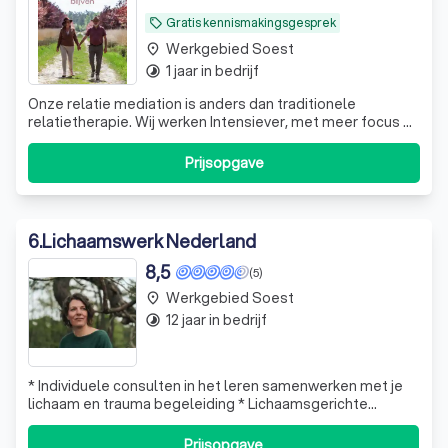
Gratis kennismakingsgesprek
local_offer
Werkgebied Soest
place
1 jaar in bedrijf
timelapse
Onze relatie mediation is anders dan traditionele
relatietherapie. Wij werken Intensiever, met meer focus en
altijd met z’n tweeën. Omdat je altijd opnieuw kunt
beginnen om opnieuw te verbinden.
Prijsopgave
6
.
Lichaamswerk Nederland
8,5
(5)
Werkgebied Soest
place
12 jaar in bedrijf
timelapse
* Individuele consulten in het leren samenwerken met je
lichaam en trauma begeleiding * Lichaamsgerichte
coaching bij pijnklachten * Belichaamde meditatie
begeleiding voor mensen die willen leren mediteren op
Prijsopgave