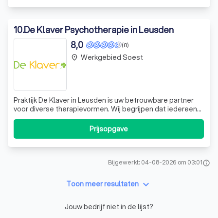
individuele hulpvr
10
.
De Klaver Psychotherapie in Leusden
8,0
(8)
Werkgebied Soest
place
Praktijk De Klaver in Leusden is uw betrouwbare partner
voor diverse therapievormen. Wij begrijpen dat iedereen
wel eens het gevoel heeft dat het niet lekker gaat.
Daarom staan wij klaar om u te ondersteunen, of het nu
Prijsopgave
gaat om rouw- en verliesverwerking of relatietherapie.
Onze aanpak is gericht op
Bijgewerkt: 04-08-2026 om 03:01
info
keyboard_arrow_down
Toon meer resultaten
Jouw bedrijf niet in de lijst?