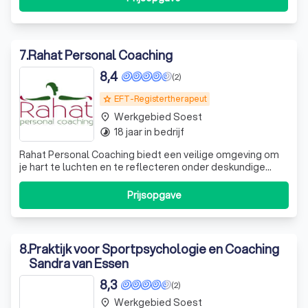
een moeiteloze manier * Lichaamswerk voor groepen als
onderdeel van trainingen en opleid
7
.
Rahat Personal Coaching
8,4
(2)
EFT-Registertherapeut
grade
Werkgebied Soest
place
18 jaar in bedrijf
timelapse
Rahat Personal Coaching biedt een veilige omgeving om
je hart te luchten en te reflecteren onder deskundige
begeleiding. Je voelt je begrepen, krijgt een dieper inzicht
in je situatie en mogelijkheden, zodat je in beweging kunt
Prijsopgave
komen. Eén gesprek maakt dikwijls al duidelijk wat de
onderliggende oorz
8
.
Praktijk voor Sportpsychologie en Coaching
Sandra van Essen
8,3
(2)
Werkgebied Soest
place