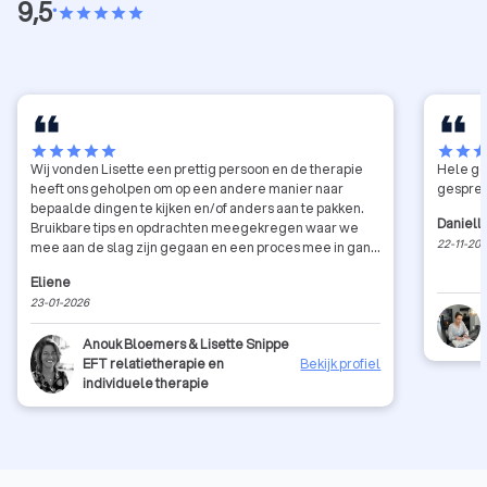
9,5
•
star
star
star
star
star
star
star
star
star
star
star
star
sta
Wij vonden Lisette een prettig persoon en de therapie
Hele go
heeft ons geholpen om op een andere manier naar
gesprek
bepaalde dingen te kijken en/of anders aan te pakken.
Daniell
Bruikbare tips en opdrachten meegekregen waar we
22-11-20
mee aan de slag zijn gegaan en een proces mee in gang
is gezet.
Eliene
23-01-2026
Anouk Bloemers & Lisette Snippe
EFT relatietherapie en
Bekijk profiel
individuele therapie