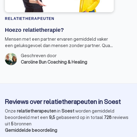
RELATIETHERAPEUTEN
Hoezo relatietherapie?
Mensen met een partner ervaren gemiddeld vaker
een geluksgevoel dan mensen zonder partner. Qua
geluksfactoren heeft alleen je gezondheid een
Geschreven door
grotere impact op hoe gelukkig je je voelt. Een
Caroline Bun Coaching & Healing
relatie kan je dus geluk en voldoening geven.
Reviews over relatietherapeuten in Soest
Onze
relatietherapeuten
in
Soest
worden gemiddeld
beoordeeld met een
9,5
gebaseerd op in totaal
728
reviews
uit
5
bronnen
Gemiddelde beoordeling