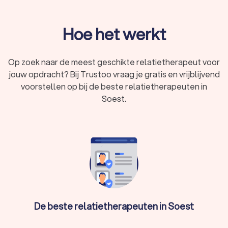
Evidence-based methoden
zoals EFT, IBCT en de
Gottman-aanpak worden afgestemd op jullie
situatie.
Hoe het werkt
Relatietherapie kost gemiddeld
tussen de € 120,-
en € 160,- per uur
.
Op zoek naar de meest geschikte relatietherapeut voor
Een
goede klik
met de therapeut helpt bij het
jouw opdracht? Bij Trustoo vraag je gratis en vrijblijvend
opbouwen van een vertrouwensband, die
voorstellen op bij de beste relatietherapeuten in
essentieel is voor de therapie. Plan daarom eerst
Soest.
een
kennismakingsgesprek
.
Wanneer is relatietherapie een goed idee?
Relatieproblemen kunnen iedereen overkomen. Hebben jullie
problemen met communicatie of vertrouwen? Of voelen jullie
minder verbinding? Een relatietherapeut in Soest helpt jullie
om weer dichter bij elkaar te komen. Een relatietherapeut
De beste relatietherapeuten in Soest
gebruikt verschillende therapievormen en
communicatiestrategieën. Jullie leren beter praten en