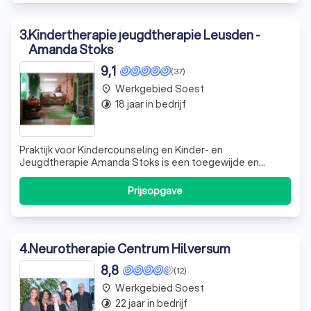
3
.
Kindertherapie jeugdtherapie Leusden -
Amanda Stoks
9,1
(37)
Werkgebied Soest
place
18 jaar in bedrijf
timelapse
Praktijk voor Kindercounseling en Kinder- en
Jeugdtherapie Amanda Stoks is een toegewijde en
ervaren praktijk die zich richt op het bieden van
kortdurende, oplossingsgerichte therapie voor kinderen
Prijsopgave
en jongeren van 6 tot 18 jaar. We bieden ook
ouderbegeleiding en docentbegeleiding, omdat we
geloven i
4
.
Neurotherapie Centrum Hilversum
8,8
(12)
Werkgebied Soest
place
22 jaar in bedrijf
timelapse