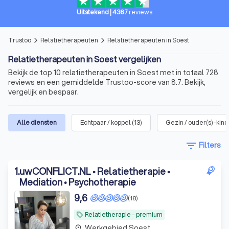
Uitstekend
|
4367
reviews
Trustoo
Relatietherapeuten
Relatietherapeuten in Soest
arrow_forward_ios
arrow_forward_ios
Relatietherapeuten in Soest vergelijken
Bekijk de top 10 relatietherapeuten in Soest met in totaal 728
reviews en een gemiddelde Trustoo-score van 8.7. Bekijk,
vergelijk en bespaar.
Alle diensten
Echtpaar / koppel
(
13
)
Gezin / ouder(s)-kind
filter_list
Filters
1
.
uwCONFLICT.NL • Relatietherapie •
Mediation • Psychotherapie
9,6
(18)
Relatietherapie - premium
local_offer
Werkgebied Soest
place