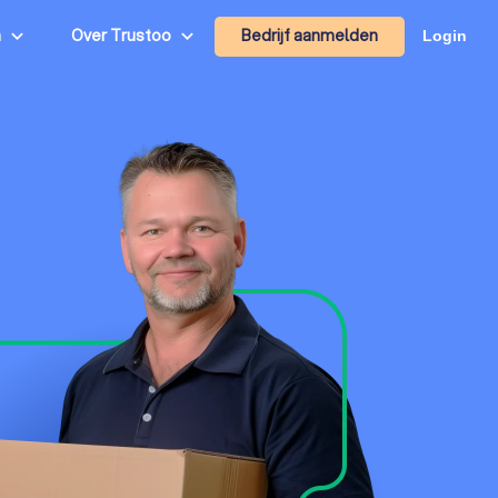
Bedrijf aanmelden
n
Over Trustoo
Login