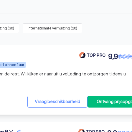
izing
(
38
)
Internationale verhuizing
(
28
)
9,9
TOP PRO
t binnen 1 uur
ing te ontzorgen tijdens u
Vraag beschikbaarheid
Ontvang prijsopg
TOP PRO