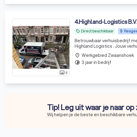
4
.
Highland-Logistics B.V
Direct beschikbaar
Reagee
local_offer
Betrouwbaar verhuisbedrijf me
Highland Logistics . Jouw verh
Werkgebied Zwaanshoek
place
3 jaar in bedrijf
timelapse
5
photo_size_select_actual
Tip! Leg uit waar je naar op
Wij helpen je de beste en beschikbare verhu