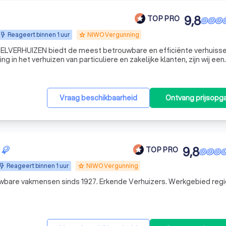
9,8
TOP PRO
Reageert binnen 1 uur
NIWO Vergunning
grade
ELVERHUIZEN biedt de meest betrouwbare en efficiënte verhuisse
ng in het verhuizen van particuliere en zakelijke klanten, zijn wij een
 waar u op kunt vertrouwen. Ons team heeft de kennis en ervaring 
Vraag beschikbaarheid
Ontvang prijsopg
9,8
TOP PRO
Reageert binnen 1 uur
NIWO Vergunning
grade
uwbare vakmensen sinds 1927. Erkende Verhuizers. Werkgebied regi