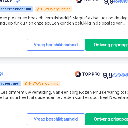
en B.V
9,9
ageert binnen 1 uur
NIWO Vergunning
grade
een plezier en boek dit verhuisbedrijf. Mega-flexibel, tot op de dag
ng liep flink uit en onze spullen konden gelukkig in de opslag van
isd worden naar het nieuwe huis, twee weken later weer een lading 
nd was dit geen enkel probleem, tot op het laatste moment konde
herpe prijs voor een superservice, ik ben fan.
"
Vraag beschikbaarheid
Ontvang prijsopg
9,8
TOP PRO
ageert snel
NIWO Vergunning
grade
r alles omtrent uw verhuizing. Van een zorgeloze verhuiservaring tot
en grote of kleine verhuisklus, ons ervaren team regelt het allema
Vraag beschikbaarheid
Ontvang prijsopg