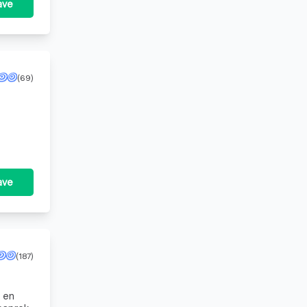
ave
(69)
ave
(187)