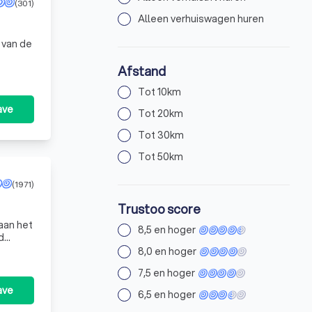
(301)
Alleen verhuiswagen huren
 van de
vanuit
Afstand
n we
Tot 10km
ave
Tot 20km
Tot 30km
Tot 50km
(1971)
Trustoo score
 aan het
8,5 en hoger
a
8,0 en hoger
7,5 en hoger
ave
6,5 en hoger