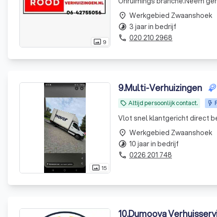
Onruimings branche.Neem ger
Werkgebied Zwaanshoek
place
3 jaar in bedrijf
timelapse
020 210 2968
phone
9
photo_size_select_actual
9
.
Multi-Verhuizingen
Altijd persoonlijk contact.
local_offer
Vlot snel klantgericht direct 
Werkgebied Zwaanshoek
place
10 jaar in bedrijf
timelapse
0226 201 748
phone
15
photo_size_select_actual
10
.
Dumoova Verhuisserv