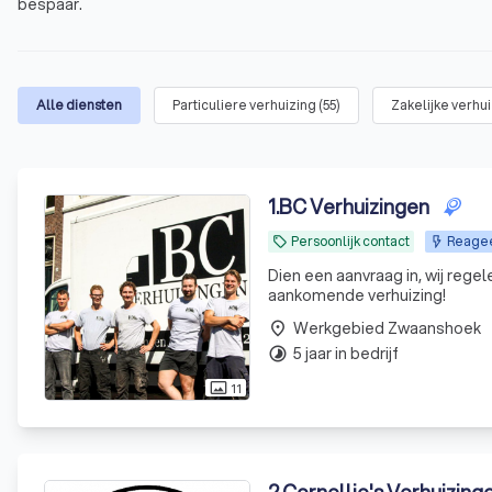
bespaar.
Alle diensten
Particuliere verhuizing
(
55
)
Zakelijke verhu
1
.
BC Verhuizingen
Persoonlijk contact
Reageer
local_offer
Dien een aanvraag in, wij regelen de rest. Wij kijken er naar uit u volled
aankomende verhuizing!
Werkgebied Zwaanshoek
place
5 jaar in bedrijf
timelapse
11
photo_size_select_actual