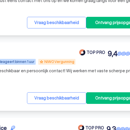
ust eens contact met ons op en we komen graag langs voor een g
Vraag beschikbaarheid
Ontvang prijsopg
9,4
TOP PRO
Reageert binnen 1 uur
NIWO Vergunning
grade
beschikbaar en persoonlijk contact! Wij werken met vaste scherpe pr
Vraag beschikbaarheid
Ontvang prijsopg
ice
9,3
TOP PRO