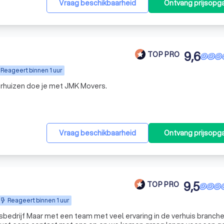
Vraag beschikbaarheid
Ontvang prijsopg
9,6
TOP PRO
Reageert binnen 1 uur
erhuizen doe je met JMK Movers.
Vraag beschikbaarheid
Ontvang prijsopg
9,5
TOP PRO
Reageert binnen 1 uur
de verhuis branche en