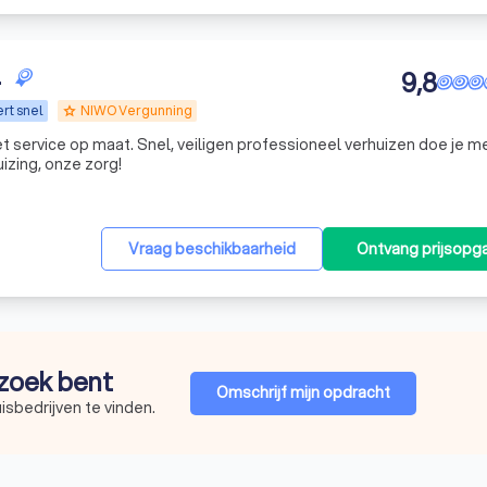
.
9,8
rt snel
NIWO Vergunning
grade
t service op maat. Snel, veiligen professioneel verhuizen doe je m
uizing, onze zorg!
Vraag beschikbaarheid
Ontvang prijsopg
 zoek bent
Omschrijf mijn opdracht
isbedrijven te vinden.