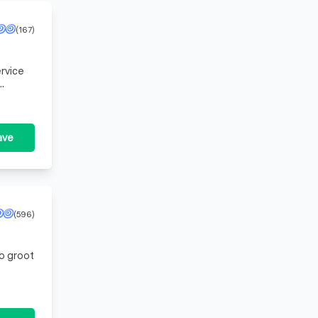
(167)
rvice
om all
ave
(596)
o groot