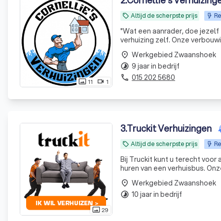
2
.
Cornellie's Verhuizing
Altijd de scherpste prijs
Re
local_offer
"
Wat een aanrader, doe jezelf 
verhuizing zelf. Onze verbouwi
Cornellie’s. Deel moest verhu
Werkgebied Zwaanshoek
place
de opslag. Voor Neal en Bare
9 jaar in bedrijf
aangeven hoe & wat. Kortom, sc
timelapse
015 202 5680
phone
11
1
photo_size_select_actual
videocam
3
.
Truckit Verhuizingen
Altijd de scherpste prijs
Re
local_offer
Bij Truckit kunt u terecht voo
huren van een verhuisbus. Onze formule heeft al duizenden tevreden klanten door heel Nederland
geholpen. Of het nu gaat om e
Werkgebied Zwaanshoek
place
10 jaar in bedrijf
timelapse
29
photo_size_select_actual