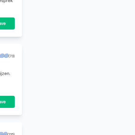
esprek
ave
(73)
ijzen.
ave
(215)