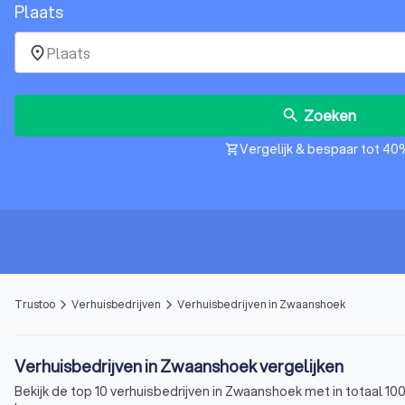
Plaats
place
Zoeken
search
Vergelijk & bespaar tot 40
shopping_cart
Trustoo
Verhuisbedrijven
Verhuisbedrijven in Zwaanshoek
arrow_forward_ios
arrow_forward_ios
Verhuisbedrijven in Zwaanshoek vergelijken
Bekijk de top 10 verhuisbedrijven in Zwaanshoek met in totaal 10