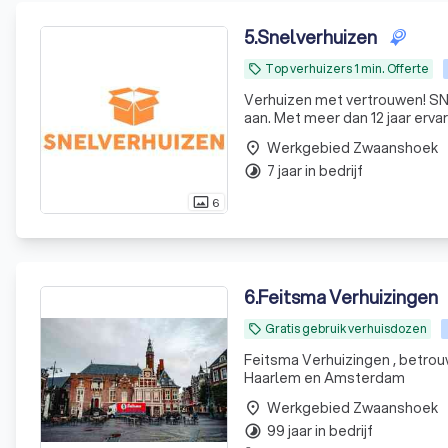
5
.
Snelverhuizen
Top verhuizers 1 min. Offerte
local_offer
Verhuizen met vertrouwen! SN
aan. Met meer dan 12 jaar ervari
toonaangevende verhuisbedrijf
Werkgebied Zwaanshoek
place
7 jaar in bedrijf
timelapse
6
photo_size_select_actual
6
.
Feitsma Verhuizingen
Gratis gebruik verhuisdozen
local_offer
Feitsma Verhuizingen , betro
Haarlem en Amsterdam
Werkgebied Zwaanshoek
place
99 jaar in bedrijf
timelapse