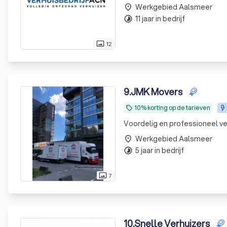
Werkgebied Aalsmeer
place
11 jaar in bedrijf
timelapse
12
photo_size_select_actual
9
.
JMK Movers
10% korting op de tarieven
local_offer
Voordelig en professioneel v
Werkgebied Aalsmeer
place
5 jaar in bedrijf
timelapse
7
photo_size_select_actual
10
.
Snelle Verhuizers