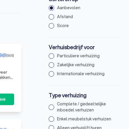
Aanbevolen
Afstand
Score
Verhuisbedrijf voor
(505)
Particuliere verhuizing
Zakelijke verhuizing
weer
Internationale verhuizing
pakken
Type verhuizing
ave
Complete / gedeeltelijke
inboedel verhuizen
Enkel meubelstuk verhuizen
Alleen verhuislift huren