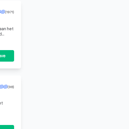
(1971)
 aan het
a
ave
(98)
et