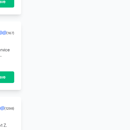
ave
(167)
rvice
om all
ave
(1298)
t Z.