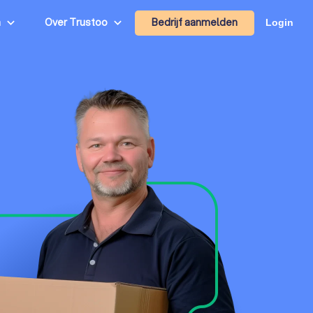
Bedrijf aanmelden
n
Over Trustoo
Login