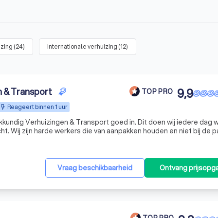
izing
(
24
)
Internationale verhuizing
(
12
)
n & Transport
9,9
TOP PRO
Reageert binnen 1 uur
akkundig Verhuizingen & Transport goed in. Dit doen wij iedere dag 
t. Wij zijn harde werkers die van aanpakken houden en niet bij de 
ynamisch team is pas tevreden als jij dat bent. Dat is de kracht
Vraag beschikbaarheid
Ontvang prijsopg
TOP PRO