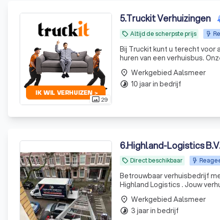
5
.
Truckit Verhuizingen
Altijd de scherpste prijs
Re
local_offer
Bij Truckit kunt u terecht voo
huren van een verhuisbus. Onze formule heeft al duizenden tevreden klanten door heel Nederland
geholpen. Of het nu gaat om e
Werkgebied Aalsmeer
place
10 jaar in bedrijf
timelapse
29
photo_size_select_actual
6
.
Highland-Logistics B.V
Direct beschikbaar
Reagee
local_offer
Betrouwbaar verhuisbedrijf me
Highland Logistics . Jouw verh
Werkgebied Aalsmeer
place
3 jaar in bedrijf
timelapse