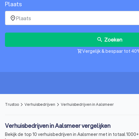
Plaats
place
Zoeken
search
Vergelijk & bespaar tot 40
shopping_cart
Trustoo
Verhuisbedrijven
Verhuisbedrijven in Aalsmeer
arrow_forward_ios
arrow_forward_ios
Verhuisbedrijven in Aalsmeer vergelijken
Bekijk de top 10 verhuisbedrijven in Aalsmeer met in totaal 1000