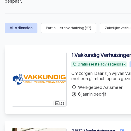
bespaar.
Alle diensten
Particuliere verhuizing
(
27
)
Zakelijke verhu
1
.
Vakkundig Verhuizinge
Gratis eerste adviesgesprek
local_offer
Ontzorgen! Daar zijn wij van V
met een glimlach op ons gezich
neer gaan zitten. Ons jong én d
Werkgebied Aalsmeer
place
6 jaar in bedrijf
timelapse
23
photo_size_select_actual