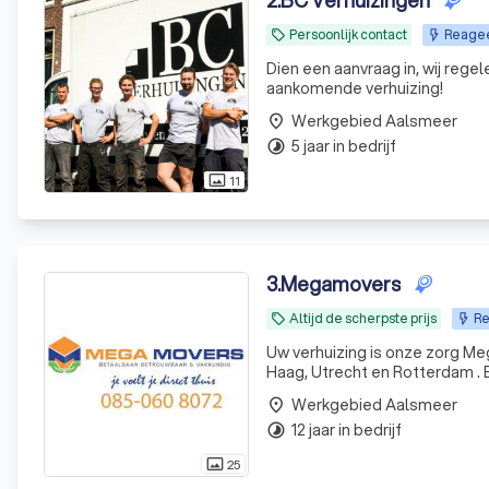
2
.
BC Verhuizingen
Persoonlijk contact
Reageer
local_offer
Dien een aanvraag in, wij regelen de rest. Wij kijken er naar uit u volled
aankomende verhuizing!
Werkgebied Aalsmeer
place
5 jaar in bedrijf
timelapse
11
photo_size_select_actual
3
.
Megamovers
Altijd de scherpste prijs
Re
local_offer
Uw verhuizing is onze zorg MegaMovers Verhuizers is hét verhuisbedrijf in de regio: Amsterdam, , Den
Haag, Utrecht en Rotterdam . 
zorgt er voor dat iedere verhui
Werkgebied Aalsmeer
place
12 jaar in bedrijf
timelapse
25
photo_size_select_actual