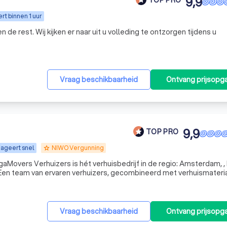
9,9
t binnen 1 uur
ing te ontzorgen tijdens u
Vraag beschikbaarheid
Ontvang prijsopg
9,9
TOP PRO
ageert snel
NIWO Vergunning
grade
Een team van ervaren verhuizers, gecombineerd met verhuismateria
zing vlekkeloos verloopt. Hierbij is geen verhuizing ons te gek; van l
Vraag beschikbaarheid
Ontvang prijsopg