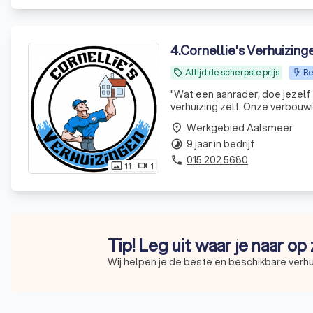
4
.
Cornellie's Verhuizing
Altijd de scherpste prijs
Re
local_offer
"
Wat een aanrader, doe jezelf 
verhuizing zelf. Onze verbouwi
Cornellie’s. Deel moest verhu
Werkgebied Aalsmeer
place
de opslag. Voor Neal en Bare
9 jaar in bedrijf
aangeven hoe & wat. Kortom, sc
timelapse
015 202 5680
phone
11
1
photo_size_select_actual
videocam
Tip! Leg uit waar je naar op
Wij helpen je de beste en beschikbare verhu