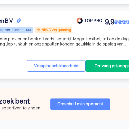
en B.V
9,9
TOP PRO
ageert binnen 1 uur
NIWO Vergunning
grade
een plezier en boek dit verhuisbedrijf. Mega-flexibel, tot op de dag
ng liep flink uit en onze spullen konden gelukkig in de opslag van
isd worden naar het nieuwe huis, twee weken later weer een lading 
nd was dit geen enkel probleem, tot op het laatste moment konde
herpe prijs voor een superservice, ik ben fan.
"
Vraag beschikbaarheid
Ontvang prijsopg
 zoek bent
Omschrijf mijn opdracht
isbedrijven te vinden.