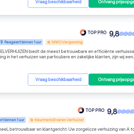
Vraag beschikbaarheid
Ontvang prijsopg
9,8
TOP PRO
Reageert binnen 1 uur
NIWO Vergunning
grade
ELVERHUIZEN biedt de meest betrouwbare en efficiënte verhuisse
ng in het verhuizen van particuliere en zakelijke klanten, zijn wij een
 waar u op kunt vertrouwen. Ons team heeft de kennis en ervaring 
Vraag beschikbaarheid
Ontvang prijsopg
9,8
TOP PRO
t binnen 1 uur
Keurmerk Ervaren Verhuizer
grade
eel, betrouwbaar en klantgericht. Uw zorgeloze verhuizing van A to