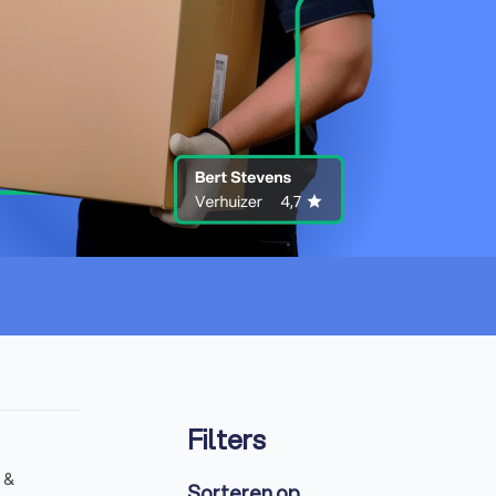
Filters
 &
Sorteren op