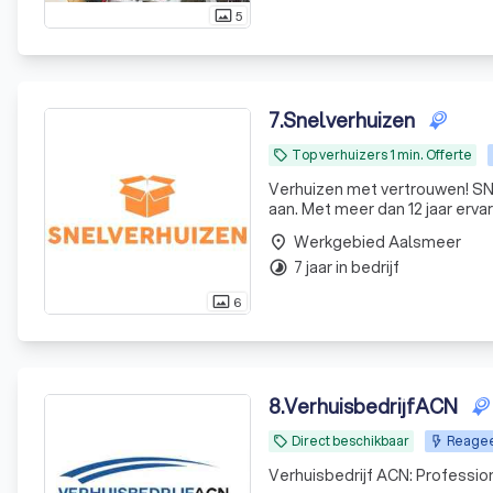
5
photo_size_select_actual
7
.
Snelverhuizen
Top verhuizers 1 min. Offerte
local_offer
Verhuizen met vertrouwen! SN
aan. Met meer dan 12 jaar ervari
toonaangevende verhuisbedrijf
Werkgebied Aalsmeer
place
7 jaar in bedrijf
timelapse
6
photo_size_select_actual
8
.
VerhuisbedrijfACN
Direct beschikbaar
Reageer
local_offer
Verhuisbedrijf ACN: Profession