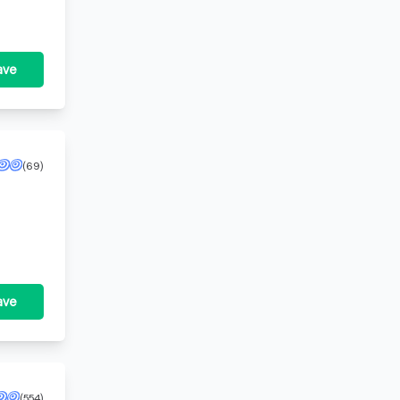
ave
(69)
ave
(554)