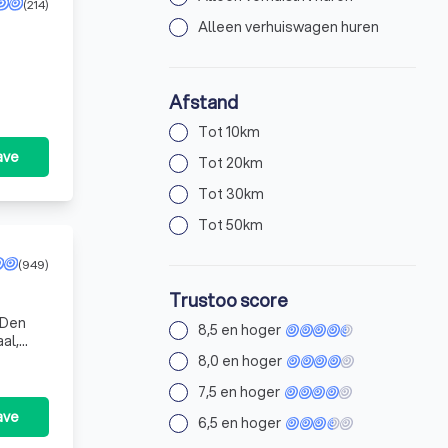
(214)
Alleen verhuiswagen huren
Afstand
Tot 10km
ave
Tot 20km
Tot 30km
Tot 50km
(949)
Trustoo score
8,5 en hoger
al,
8,0 en hoger
7,5 en hoger
ave
6,5 en hoger