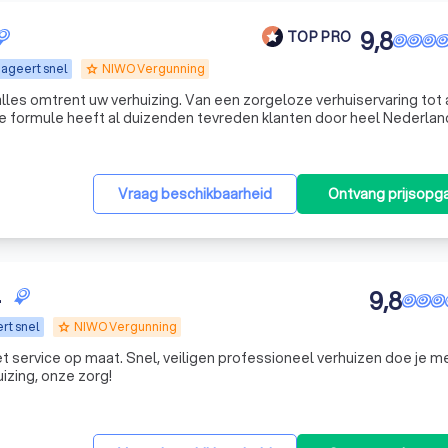
9,8
TOP PRO
ageert snel
NIWO Vergunning
grade
r alles omtrent uw verhuizing. Van een zorgeloze verhuiservaring tot
en grote of kleine verhuisklus, ons ervaren team regelt het allema
Vraag beschikbaarheid
Ontvang prijsopg
.
9,8
rt snel
NIWO Vergunning
grade
t service op maat. Snel, veiligen professioneel verhuizen doe je m
uizing, onze zorg!