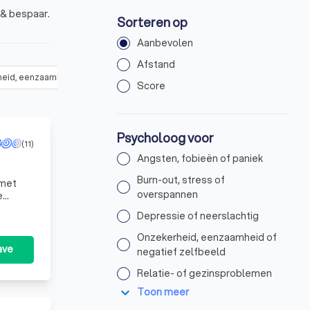
 & bespaar.
Sorteren op
Aanbevolen
Afstand
eid, eenzaamheid of negatief zelfbeeld
(
13
)
Relatie- of gezinsproble
Score
Psycholoog voor
(11)
Angsten, fobieën of paniek
Burn-out, stress of
 met
overspannen
e
blemen
Depressie of neerslachtig
Onzekerheid, eenzaamheid of
ave
negatief zelfbeeld
Relatie- of gezinsproblemen
expand_more
Toon meer