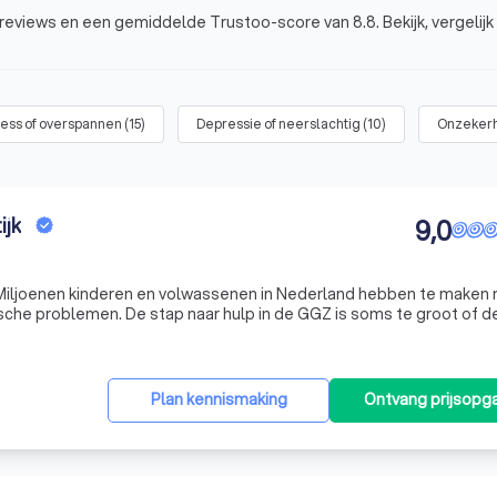
reviews en een gemiddelde Trustoo-score van 8.8. Bekijk, vergelijk
ress of overspannen
(
15
)
Depressie of neerslachtig
(
10
)
Onzekerh
ijk
9,0
iljoenen kinderen en volwassenen in Nederland hebben te maken
sche problemen. De stap naar hulp in de GGZ is soms te groot of d
r hulp in de GGZ in aanmerking te komen. Toch kunnen ook deze pro
Plan kennismaking
Ontvang prijsopg