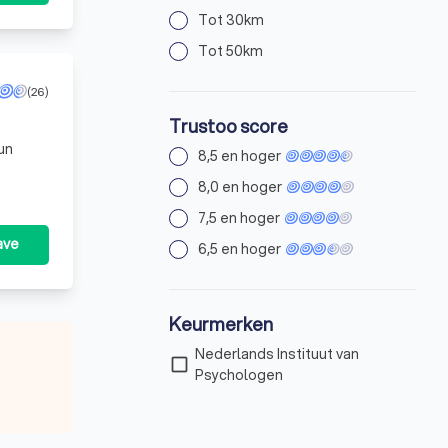
Tot 30km
Tot 50km
(26)
Trustoo score
un
8,5 en hoger
8,0 en hoger
7,5 en hoger
ave
6,5 en hoger
Keurmerken
Nederlands Instituut van
check_box_outline_blank
Psychologen