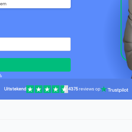
eem
%
Uitstekend
4375
reviews op