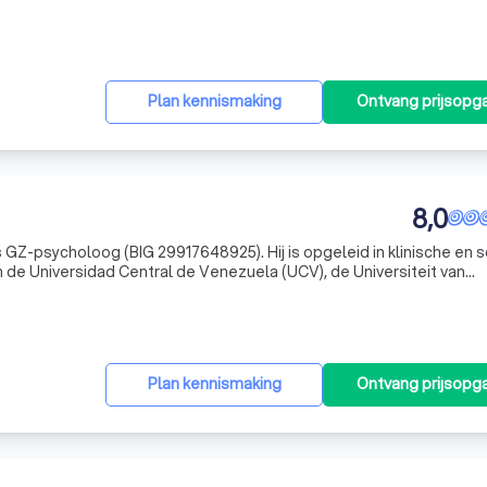
npakken van ontwikkelingsproblemen, opvoedingssituaties en onder
Plan kennismaking
Ontvang prijsopg
8,0
 GZ-psycholoog (BIG 29917648925). Hij is opgeleid in klinische en s
 de Universidad Central de Venezuela (UCV), de Universiteit van
iversiteit Amsterdam (VU). Zijn werk richt zich op het gebied van
Plan kennismaking
Ontvang prijsopg