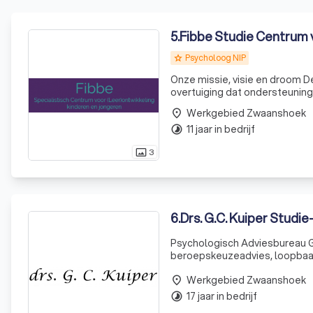
5
.
Fibbe Studie Centrum 
Psycholoog NIP
grade
Onze missie, visie en droom De organisatie is opgericht door Henk Fibbe en Han Schutte in de
overtuiging dat ondersteuning 
psycholoog en zorgdirecteur 
Werkgebied Zwaanshoek
place
kinderen in he
11 jaar in bedrijf
timelapse
3
photo_size_select_actual
6
.
Drs. G.C. Kuiper Studi
Psychologisch Adviesbureau Gij
beroepskeuzeadvies, loopbaanb
breed scala aan diensten, w
Werkgebied Zwaanshoek
zow
place
17 jaar in bedrijf
timelapse