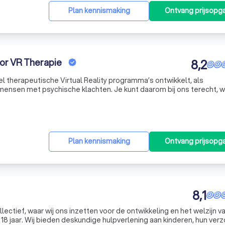
Plan kennismaking
Ontvang prijsopg
voor VR Therapie
8,2
wel therapeutische Virtual Reality programma’s ontwikkelt, als
mensen met psychische klachten. Je kunt daarom bij ons terecht, 
onlijke behandeling met als aanvulling VR therapie. VR therapie is 
Plan kennismaking
Ontvang prijsopg
8,1
ctief, waar wij ons inzetten voor de ontwikkeling en het welzijn v
 18 jaar. Wij bieden deskundige hulpverlening aan kinderen, hun ver