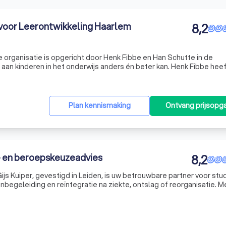
voor Leerontwikkeling Haarlem
8,2
aan kinderen in het onderwijs anders én beter kan. Henk Fibbe heef
ruime ervaring opgebouwd in het onderzoeken en behandelen van
Plan kennismaking
Ontvang prijsopg
e- en beroepskeuzeadvies
8,2
s Kuiper, gevestigd in Leiden, is uw betrouwbare partner voor stu
egeleiding en reïntegratie na ziekte, ontslag of reorganisatie. M
aaronder COGMED-werkgeheugentraining, bieden we ondersteuning