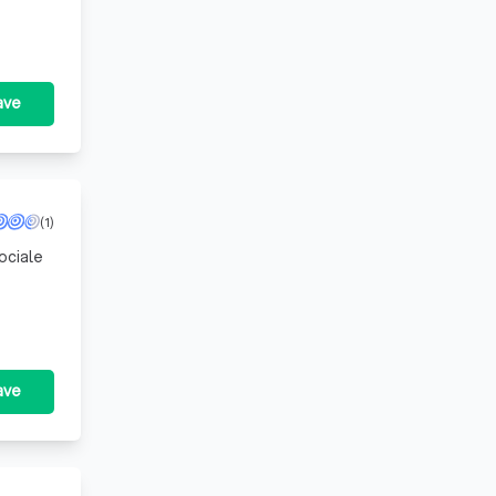
wij
ave
(1)
ociale
 aanpas
ave