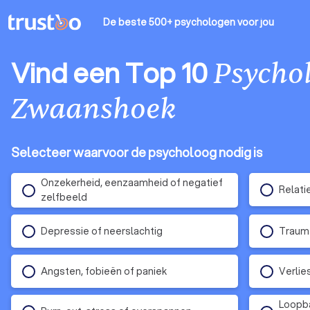
De beste 500+ psychologen
voor jou
Vind een Top 10
Psycho
Zwaanshoek
Selecteer waarvoor de psycholoog nodig is
Onzekerheid, eenzaamheid of negatief
Relati
zelfbeeld
Depressie of neerslachtig
Traum
Angsten, fobieën of paniek
Verlie
Loopba