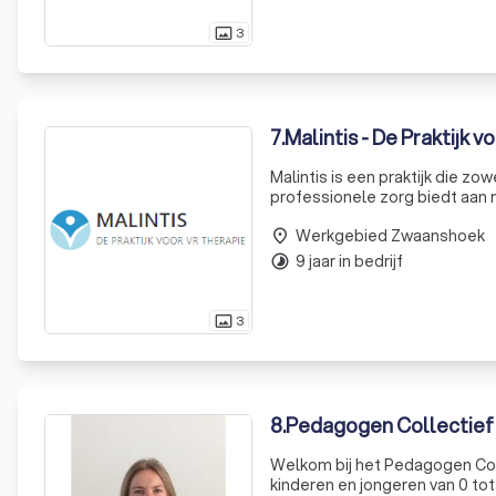
3
photo_size_select_actual
7
.
Malintis - De Praktijk 
Malintis is een praktijk die zo
professionele zorg biedt aan 
je op zoek bent naar een perso
Werkgebied Zwaanshoek
o
place
9 jaar in bedrijf
timelapse
3
photo_size_select_actual
8
.
Pedagogen Collectief
Welkom bij het Pedagogen Colle
kinderen en jongeren van 0 tot