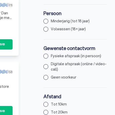
(1)
Persoon
? Dan
Minderjarig (tot 18 jaar)
Volwassen (18+ jaar)
ave
Gewenste contactvorm
Fysieke afspraak (in persoon)
Digitale afspraak (online / video-
call)
(2)
Geen voorkeur
store
Afstand
Tot 10km
ave
Tot 20km