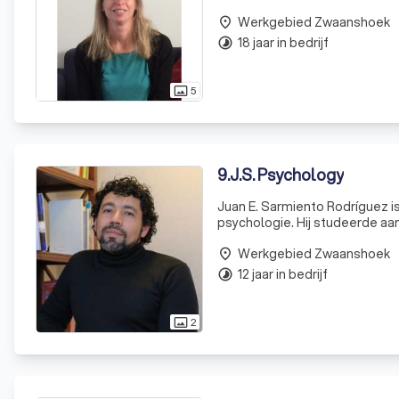
en scholen, gericht op het aa
Werkgebied Zwaanshoek
place
18 jaar in bedrijf
timelapse
5
photo_size_select_actual
9
.
J.S. Psychology
Juan E. Sarmiento Rodríguez is
psychologie. Hij studeerde aan
Amsterdam (UvA) en de Vrije Un
Werkgebied Zwaanshoek
place
12 jaar in bedrijf
timelapse
2
photo_size_select_actual