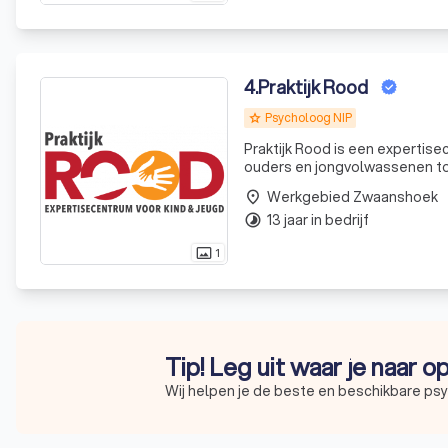
4
.
Praktijk Rood
Psycholoog NIP
grade
Praktijk Rood is een expertis
ouders en jongvolwassenen tot
Werkgebied Zwaanshoek
place
13 jaar in bedrijf
timelapse
1
photo_size_select_actual
Tip! Leg uit waar je naar o
Wij helpen je de beste en beschikbare ps