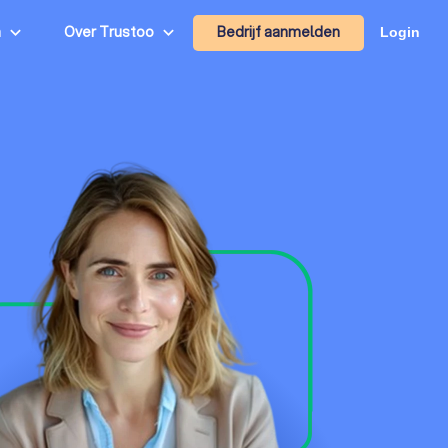
Bedrijf aanmelden
n
Over Trustoo
Login