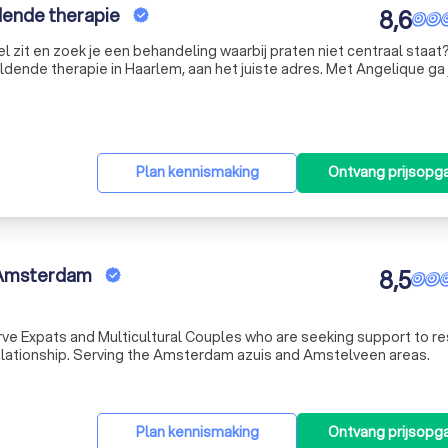
dende therapie
8,6
e vel zit en zoek je een behandeling waarbij praten niet centraal staat
erapie in Haarlem, aan het juiste adres. Met Angelique ga je met
ag. Je kan hierbij denken aan tekenen, schilderen, of wer
Plan kennismaking
Ontvang prijsopg
 Amsterdam
8,5
e Expats and Multicultural Couples who are seeking support to re
love and connection to their relationship. Serving the Amsterdam azuis and Amstelveen areas.
Plan kennismaking
Ontvang prijsopg