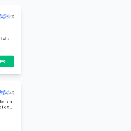
(1)
t als
ave
(2)
die- en
et een
 aan