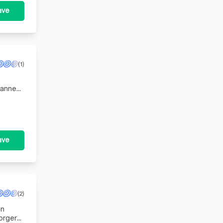
ave
(1)
wanneer
echter
ave
(2)
an
zorgers