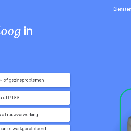
Dienste
in
loog
e- of gezinsproblemen
a of PTSS
s of rouwverwerking
an of werkgerelateerd