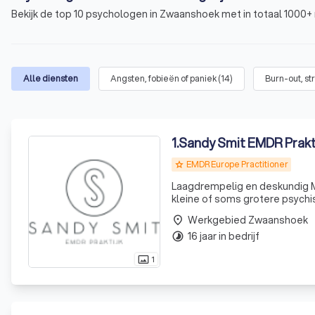
Bekijk de top 10 psychologen in Zwaanshoek met in totaal 1000+ 
Alle diensten
Angsten, fobieën of paniek
(
14
)
Burn-out, st
1
.
Sandy Smit EMDR Prakt
EMDR Europe Practitioner
grade
Laagdrempelig en deskundig M
kleine of soms grotere psychi
klachten zijn te licht om voo
Werkgebied Zwaanshoek
place
je leven
16 jaar in bedrijf
timelapse
1
photo_size_select_actual