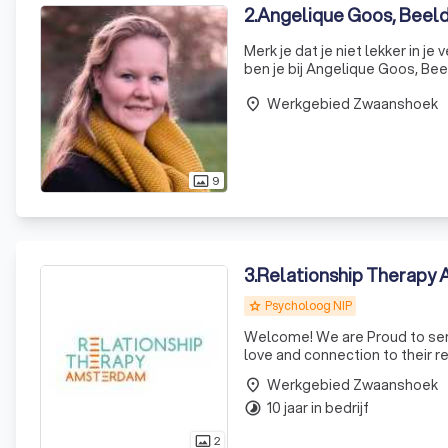
2
.
Angelique Goos, Beel
Merk je dat je niet lekker in j
ben je bij Angelique Goos, Beeldende th
creatieve materialen aan de sl
Werkgebied Zwaanshoek
place
9
photo_size_select_actual
3
.
Relationship Therapy
Psycholoog NIP
grade
Welcome! We are Proud to serv
Werkgebied Zwaanshoek
place
10 jaar in bedrijf
timelapse
2
photo_size_select_actual