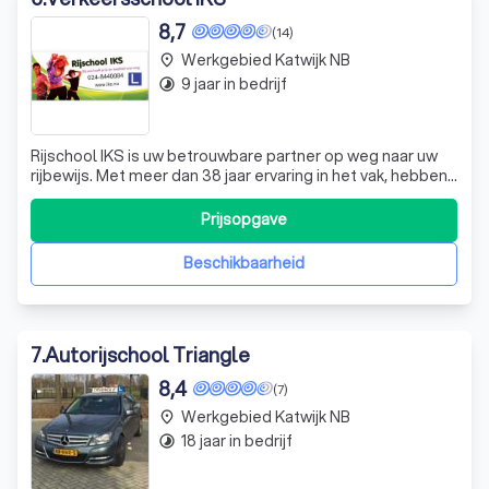
8,7
(14)
Werkgebied Katwijk NB
place
9 jaar in bedrijf
timelapse
Rijschool IKS is uw betrouwbare partner op weg naar uw
rijbewijs. Met meer dan 38 jaar ervaring in het vak, hebben
we een reputatie opgebouwd voor het leveren van
hoogwaardige rijlessen in Nijmegen en omgeving. Ons
Prijsopgave
hoge slagingspercentage is geen toeval, maar het
resultaat van onze toewijding aan kw
Beschikbaarheid
7
.
Autorijschool Triangle
8,4
(7)
Werkgebied Katwijk NB
place
18 jaar in bedrijf
timelapse