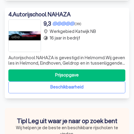
4
.
Autorijschool NAHAZA
9,3
(39)
Werkgebied Katwijk NB
place
16 jaar in bedrijf
timelapse
Autorijschool NAHAZA is gevestigd in Helmomd.Wij geven
les in Helmond, Eindhoven, Geldrop en in tussenliggende
gebieden. Bij autorijschool NAHAZA gaan we vriendelijk
om met de leerlingen. Wij stellen prijs op het vertrouwen
Prijsopgave
in de relatie met de leerlingen. Wij vinden wederzijds
respect heel belangr
Beschikbaarheid
Tip! Leg uit waar je naar op zoek bent
Wij helpen je de beste en beschikbare rijscholen te
vinden.