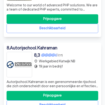
Welcome to our world of advanced PHP solutions. We are
a team of dedicated PHP experts, committed to
delivering top-notch PHP services. Our proficiency spans
across various PHP parameters, including PHPINFO, PHP
Prijsopgave
version, and FPM-FCGI. We are well-versed in managing
script memory limits, ensuring opt
Beschikbaarheid
8
.
Autorijschool Kahraman
8,3
(17)
Werkgebied Katwijk NB
place
19 jaar in bedrijf
timelapse
Autorijschool Kahraman is een gerenommeerde rijschool
die zich onderscheidt door een persoonlijke en effectieve
aanpak. Wij begrijpen dat het behalen van je rijbewijs een
belangrijke mijlpaal is en daarom zetten we ons in om je
Prijsopgave
op de meest efficiënte manier te begeleiden. Onze
ervaren instructeurs z
Beschikbaarheid