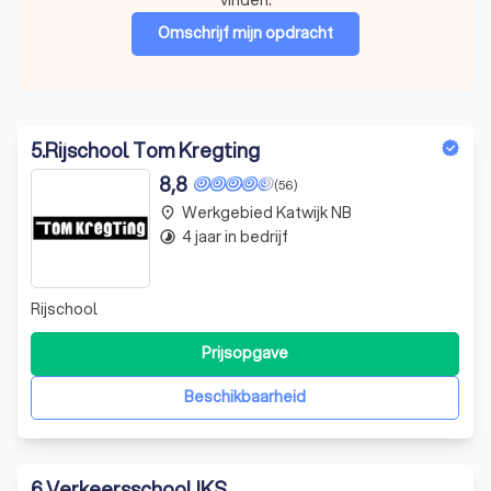
Omschrijf mijn opdracht
5
.
Rijschool Tom Kregting
8,8
(56)
Werkgebied Katwijk NB
place
4 jaar in bedrijf
timelapse
Rijschool
Prijsopgave
Beschikbaarheid
6
.
Verkeersschool IKS