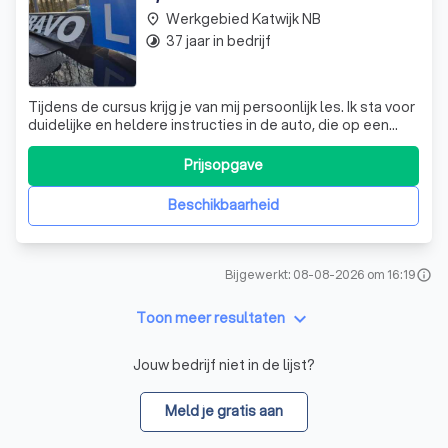
Werkgebied Katwijk NB
place
37 jaar in bedrijf
timelapse
Tijdens de cursus krijg je van mij persoonlijk les. Ik sta voor
duidelijke en heldere instructies in de auto, die op een
gemoedelijke sfeer worden gegeven. Mijn doel en streven
is om een kandidaat in een zo kort mogelijke tijd klaar te
Prijsopgave
stomen voor het praktijkexamen. En dan wel zodanig dat
het op ee
Beschikbaarheid
Bijgewerkt: 08-08-2026 om 16:19
info
keyboard_arrow_down
Toon meer resultaten
Jouw bedrijf niet in de lijst?
Meld je gratis aan