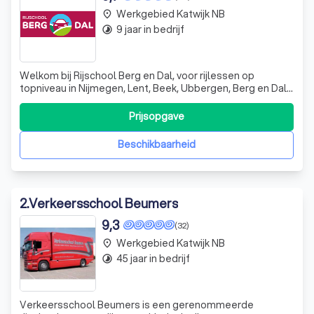
Werkgebied Katwijk NB
place
9 jaar in bedrijf
timelapse
Welkom bij Rijschool Berg en Dal, voor rijlessen op
topniveau in Nijmegen, Lent, Beek, Ubbergen, Berg en Dal,
Leuth, Ooij, Millingen, Groesbeek, Molenhoek, Malden en
omgeving! Ruim 30 jaar rijervaring zet ik in om jou als
Prijsopgave
automobilist veilig de weg op te helpen. Mijn passie is om
jou persoonlijk t
Beschikbaarheid
2
.
Verkeersschool Beumers
9,3
(32)
Werkgebied Katwijk NB
place
45 jaar in bedrijf
timelapse
Verkeersschool Beumers is een gerenommeerde