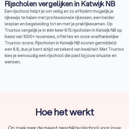
Rijscholen vergelijken in Katwijk NB
Een rijschool helpt je om veilig en zo efficiënt mogelijk je
rijbewijs te halen met professionele rijlessen, een helder
lesplan en begeleiding tot en met je praktijkexamen. Op
Trustoo vergelijk je in één keer 675 rijscholen in Katwijk NB op
basis van 1000+ recensies, offertes en onze onafhankelijke
Trustoo-score. Rijscholen in Katwijk NB scoren gemiddeld
een 8.8, dus je bent altijd verzekerd van kwaliteit. Met Trustoo
kies je eenvoudig een rijschool die past bij jouw situatie en
wensen.
In het kort
Rijlessen voor elk soort voertuig – haal je
rijbewijs
A, B, C, D of E
.
Begeleiding die bij jouw wensen en behoeften
past: van
spoedcursus
tot
faalangstbegeleiding
.
Hoe het werkt
Verschillende lespakketten met rijlessen van
gemiddeld
€ 45,- tot € 65,- per uur
.
Op zoek naar de meest geschikte rijschool voor jouw