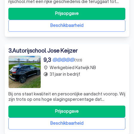
rijschool met een rijke geschiedenis die teruggaat tot
1962. Wij zijn uw betrouwbare partner voor bijna alle
rijbewijzen, van auto tot vrachtwagen. Onze school is
Prijsopgave
aangesloten bij het Centraal Register Kort
Beroepsonderwijs (CRKBO), wat betekent dat al onze
Beschikbaarheid
3
.
Autorijschool Jose Keijzer
9,3
(123)
Werkgebied Katwijk NB
place
31 jaar in bedrijf
timelapse
Bij ons staat kwaliteit en persoonlijke aandacht voorop. Wij
zijn trots op ons hoge slagingspercentage dat
ruimschoots boven het landelijke gemiddelde ligt. Dit is
geen toeval, maar het resultaat van onze toewijding en
Prijsopgave
voortdurende streven naar verbetering. Wij zijn kritisch,
niet alleen naar onze l
Beschikbaarheid