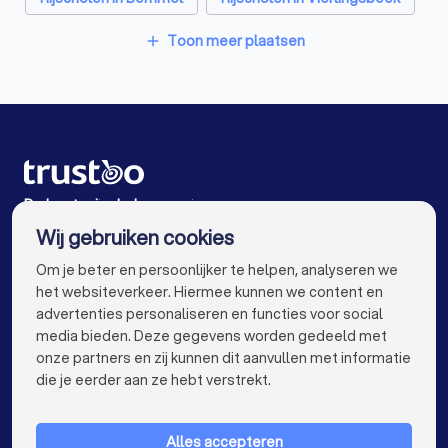
Rijscholen in Amsterdam
Rijscholen in Rotterdam
Toon meer plaatsen
add
Rijscholen in Den Haag
Rijscholen in Utrecht
Rijscholen in Eindhoven
Rijscholen in Tilburg
Rijscholen in Groningen
Rijscholen in Almere
Rijscholen in Breda
Rijscholen in Enschede
De beste rijscholen voor jou
Wij gebruiken cookies
Rijscholen in Haarlem
Rijscholen in Arnhem
info@trustoo.nl
Om je beter en persoonlijker te helpen, analyseren we
Rijscholen in Amersfoort
Rijscholen in Apeldoorn
het websiteverkeer. Hiermee kunnen we content en
advertenties personaliseren en functies voor social
Rijscholen in Den Bosch
Rijscholen in Maastricht
media bieden. Deze gegevens worden gedeeld met
onze partners en zij kunnen dit aanvullen met informatie
Rijscholen in Leiden
Rijscholen in Dordrecht
keyboard_arrow_down
VOOR PARTICULIEREN
die je eerder aan ze hebt verstrekt.
Rijscholen in Zoetermeer
keyboard_arrow_down
VOOR BEDRIJVEN
Rijscholen bij jou in de buurt
Alles accepteren