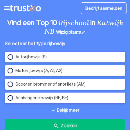
menu
Bedrijf aanmelden
Vind een Top 10
in
Rijschool
Katwijk
NB
Wijzig plaats
edit
Selecteer het type rijbewijs
Autorijbewijs (B)
Motorrijbewijs (A, A1, A2)
Scooter, brommer of snorfiets (AM)
Aanhanger rijbewijs (BE, B+)
Bekijk meer
add
Zoeken
search