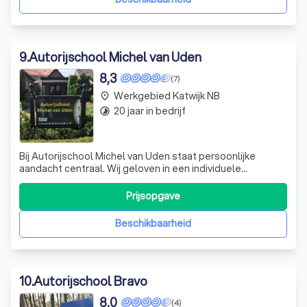
9
.
Autorijschool Michel van Uden
8,3
(7)
Werkgebied Katwijk NB
place
20 jaar in bedrijf
timelapse
Bij Autorijschool Michel van Uden staat persoonlijke
aandacht centraal. Wij geloven in een individuele
benadering, waarbij we de begeleiding bieden die het
beste bij jou past. Veiligheid, vertrouwen en wederzijds
Prijsopgave
respect zijn de pijlers van onze rijschool. Onze aanpak is
erop gericht om je op je e
Beschikbaarheid
10
.
Autorijschool Bravo
8,0
(4)