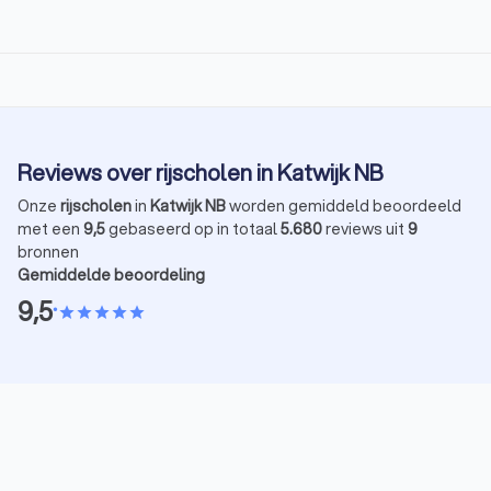
Reviews over rijscholen in Katwijk NB
Onze
rijscholen
in
Katwijk NB
worden gemiddeld beoordeeld
met een
9,5
gebaseerd op in totaal
5.680
reviews uit
9
bronnen
Gemiddelde beoordeling
9,5
•
star
star
star
star
star