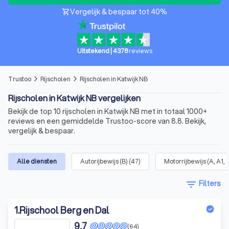
Vergelijk & bespaar tot 40%
shopping_cart
Uitstekend
|
4378
reviews
Trustoo
Rijscholen
Rijscholen in Katwijk NB
arrow_forward_ios
arrow_forward_ios
Rijscholen in Katwijk NB vergelijken
Bekijk de top 10 rijscholen in Katwijk NB met in totaal 1000+
reviews en een gemiddelde Trustoo-score van 8.8. Bekijk,
vergelijk & bespaar.
Alle diensten
Autorijbewijs (B)
(
47
)
Motorrijbewijs (A, A1, 
filter_list
Filters
1
.
Rijschool Berg en Dal
9,7
(64)