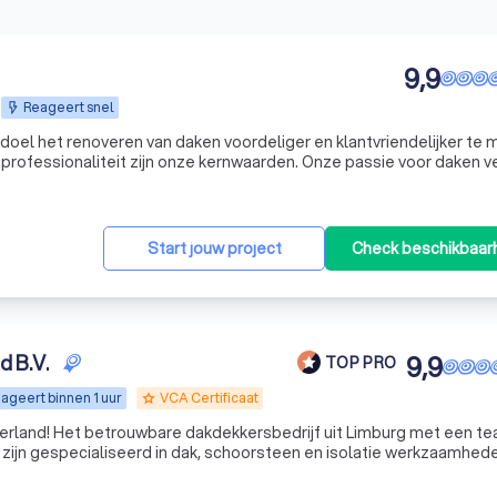
9,9
Reageert snel
doel het renoveren van daken voordeliger en klantvriendelijker te 
rofessionaliteit zijn onze kernwaarden. Onze passie voor daken ve
ke contact dat wij onderhouden met klanten. Wij denken mee tijdens
Start jouw project
Check beschikbaar
Dakvoordeel Nederland B.V.
9,9
TOP PRO
ageert binnen 1 uur
VCA Certificaat
grade
rland! Het betrouwbare dakdekkersbedrijf uit Limburg met een t
 zijn gespecialiseerd in dak, schoorsteen en isolatie werkzaamhed