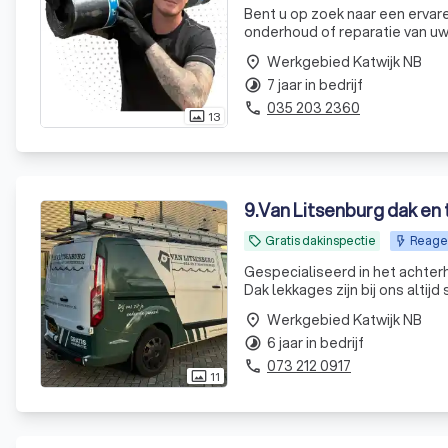
Bent u op zoek naar een ervar
onderhoud of reparatie van uw
vakmanschap, kwaliteit en sne
Werkgebied Katwijk NB
place
vrijblijvend een gratis
7 jaar in bedrijf
timelapse
035 203 2360
phone
13
photo_size_select_actual
9
.
Van Litsenburg dak e
Gratis dakinspectie
Reagee
local_offer
Gespecialiseerd in het achter
Dak lekkages zijn bij ons alti
langs te komen en gelijk een n
Werkgebied Katwijk NB
place
6 jaar in bedrijf
timelapse
073 212 0917
phone
11
photo_size_select_actual