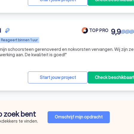
d
9,9
TOP PRO
Reageert binnen 1 uur
jn schoorsteen gerenoveerd en nokvorsten vervangen. Wij zijn ze
rking aan. De kwaliteit is goed!
"
Start jouw project
Check beschikbaar
op zoek bent
Omschrijf mijn opdracht
kdekkers te vinden.