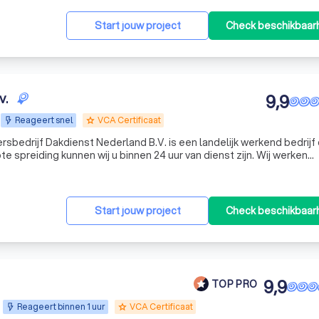
Start jouw project
Check beschikbaar
v.
9,9
Reageert snel
VCA Certificaat
grade
bedrijf Dakdienst Nederland B.V. is een landelijk werkend bedrijf
e spreiding kunnen wij u binnen 24 uur van dienst zijn. Wij werken
tsproducten en opgeleide en ervaren dakdekkersbedrijf voor uw da
Start jouw project
Check beschikbaar
9,9
TOP PRO
Reageert binnen 1 uur
VCA Certificaat
grade