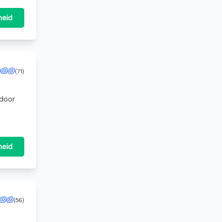
heid
(71)
 door
k
heid
(56)