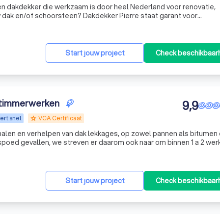
en dakdekker die werkzaam is door heel Nederland voor renovatie,
 dak en/of schoorsteen? Dakdekker Pierre staat garant voor
lle service bij alle werkzaamheden op het dak. Vraag vandaag nog
Start jouw project
Check beschikbaar
n timmerwerken
9,9
rt snel
VCA Certificaat
grade
halen en verhelpen van dak lekkages, op zowel pannen als bitumen
jd spoed gevallen, we streven er daarom ook naar om binnen 1 a 2 we
oodreparatie uit te voeren.
Start jouw project
Check beschikbaar