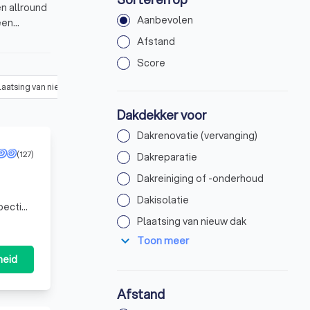
en allround
Aanbevolen
een
voriet.
Afstand
Score
laatsing van nieuw dak
(
101
)
Dakcoating aanbrengen
(
22
)
Dakgoo
Dakdekker voor
Dakrenovatie (vervanging)
(127)
Dakreparatie
Dakreiniging of -onderhoud
Dakisolatie
pectie
e
Plaatsing van nieuw dak
expand_more
Toon meer
heid
Afstand