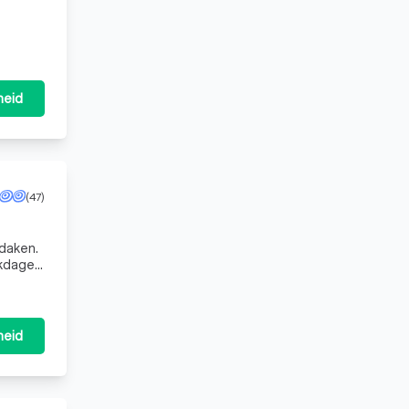
heid
(47)
 daken.
rkdagen
heid