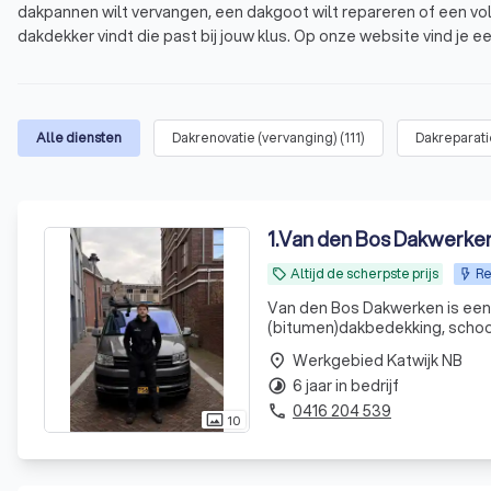
dakpannen wilt vervangen, een dakgoot wilt repareren of een voll
dakdekker vindt die past bij jouw klus. Op onze website vind je e
gemiddelde score van 8.8 op basis van 1000+ reviews. Vergelijk v
Wat is een dakdekker?
Waarom een professionele dakdekker in Katwij
Alle diensten
Dakrenovatie (vervanging)
(
111
)
Dakreparati
Welke diensten biedt een dakdekker aan?
Hoe vind je een betrouwbare dakdekker in Katw
1
.
Van den Bos Dakwerke
Altijd de scherpste prijs
Re
local_offer
Van den Bos Dakwerken is een g
(bitumen)dakbedekking, schoor
is altijd GRATIS en de offerte v
Werkgebied Katwijk NB
place
6 jaar in bedrijf
timelapse
0416 204 539
phone
10
photo_size_select_actual