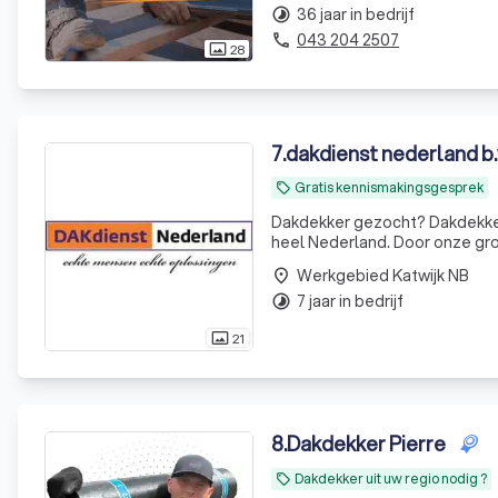
36 jaar in bedrijf
timelapse
043 204 2507
phone
28
photo_size_select_actual
7
.
dakdienst nederland b.
Gratis kennismakingsgesprek
local_offer
Dakdekker gezocht? Dakdekkers
heel Nederland. Door onze grot
uitsluitend met hoge kwalitei
Werkgebied Katwijk NB
place
reparati
7 jaar in bedrijf
timelapse
21
photo_size_select_actual
8
.
Dakdekker Pierre
Dakdekker uit uw regio nodig ?
local_offer