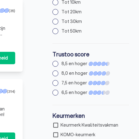
Tot 10km
(35)
Tot 20km
Tot 30km
ijn
Tot 50km
Trustoo score
heid
8,5 en hoger
8,0 en hoger
7,5 en hoger
(314)
6,5 en hoger
van
en!
Keurmerken
check_box_outline_blank
Keurmerk Kwaliteitsvakman
check_box_outline_blank
KOMO-keurmerk
heid