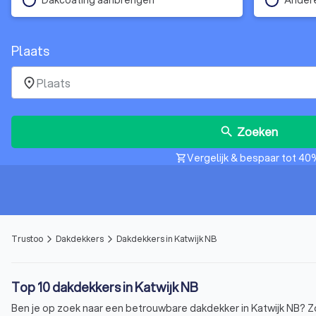
Plaats
place
Zoeken
search
Vergelijk & bespaar tot 40
shopping_cart
Trustoo
Dakdekkers
Dakdekkers in Katwijk NB
arrow_forward_ios
arrow_forward_ios
Top 10 dakdekkers in Katwijk NB
Ben je op zoek naar een betrouwbare dakdekker in Katwijk NB? Zoek