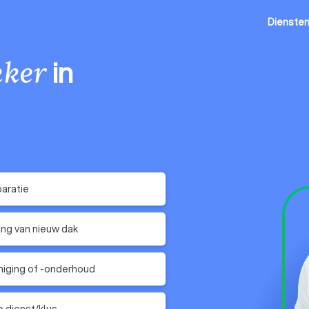
Dienste
in
ker
aratie
ing van nieuw dak
niging of -onderhoud
 dienst/klus