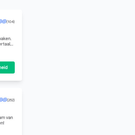
(104)
maken.
rtaalt
heid
(252)
eam van
en!