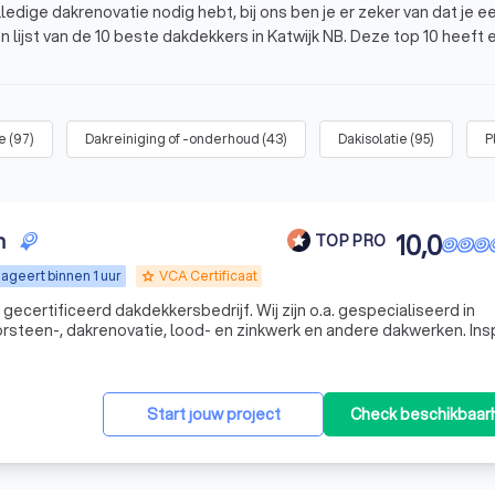
edige dakrenovatie nodig hebt, bij ons ben je er zeker van dat je e
en lijst van de 10 beste dakdekkers in Katwijk NB. Deze top 10 heeft 
andaag nog vier offertes van dakdekkers in de buurt en kies jouw fa
k NB?
e
(
97
)
Dakreiniging of -onderhoud
(
43
)
Dakisolatie
(
95
)
P
ijk NB?
n
10,0
TOP PRO
ageert binnen 1 uur
VCA Certificaat
grade
ecertificeerd dakdekkersbedrijf. Wij zijn o.a. gespecialiseerd in
steen-, dakrenovatie, lood- en zinkwerk en andere dakwerken. Ins
rijblijvend. Bij ons staat kwaliteit en klanttevredenheid altijd op de 
Start jouw project
Check beschikbaar