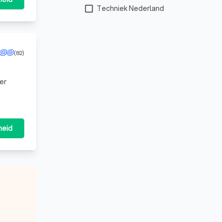
check_box_outline_blank
Techniek Nederland
(82)
er
heid