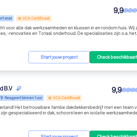
9,9
rt snel
VCA Certificaat
grade
ht voor alle dak werkzaamheden en klussen in en rondom huis. Wij z
es, -renovaties en Totaal onderhoud. De specialisaties zijn o.a. het
complete Pannen daken vernieuwen. Maar ook het vernieuwen
Start jouw project
Check beschikbaar
d B.V
9,9
Reageert binnen 1 uur
VCA Certificaat
grade
rland! Het betrouwbare familie dakdekkersbedrijf met een team 
 zijn gespecialiseerd in dak, schoorsteen en isolatie werkzaamhed
Start jouw project
Check beschikbaar