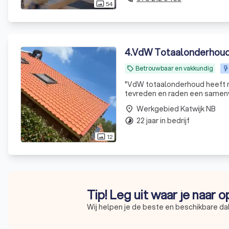
54
photo_size_select_actual
4
.
VdW Totaalonderhou
Betrouwbaar en vakkundig
local_offer
"
VdW totaalonderhoud heeft mi
tevreden en raden een samenwe
Werkgebied Katwijk NB
place
22 jaar in bedrijf
timelapse
12
photo_size_select_actual
Tip! Leg uit waar je naar 
Wij helpen je de beste en beschikbare da