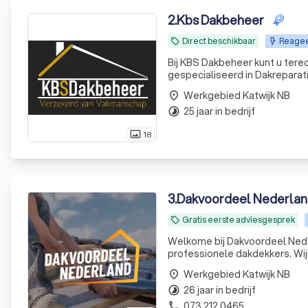
2
.
Kbs Dakbeheer
Direct beschikbaar
Reagee
local_offer
Bij KBS Dakbeheer kunt u terec
gespecialiseerd in Dakreparati
leveren en aanbrengen van Bitumen en 
Werkgebied Katwijk NB
place
van s
25 jaar in bedrijf
timelapse
18
photo_size_select_actual
3
.
Dakvoordeel Nederlan
Gratis eerste adviesgesprek
local_offer
Welkome bij Dakvoordeel Nede
professionele dakdekkers. Wij
Werkgebied Katwijk NB
place
26 jaar in bedrijf
timelapse
073 212 0465
phone