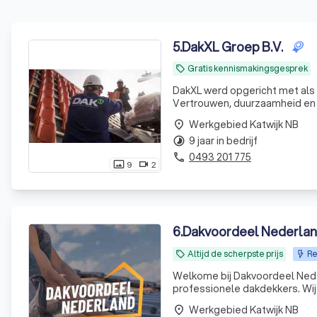
5
.
DakXL Groep B.V.
Gratis kennismakingsgesprek
local_offer
DakXL werd opgericht met als 
Vertrouwen, duurzaamheid en p
zich al gauw in het persoonlij
Werkgebied Katwijk NB
place
9 jaar in bedrijf
timelapse
0493 201 775
phone
9
2
photo_size_select_actual
videocam
6
.
Altijd de scherpste prijs
Re
local_offer
Welkome bij Dakvoordeel Nede
professionele dakdekkers. Wij
Werkgebied Katwijk NB
place