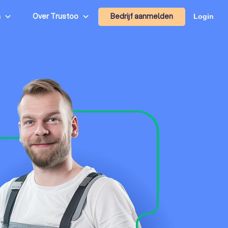
Bedrijf aanmelden
n
Over Trustoo
Login