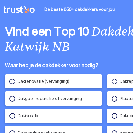
De beste 850+ dakdekkers
voor jou
Vind een Top 10
Dakdek
Katwijk NB
Waar heb je de dakdekker voor nodig?
Dakrenovatie (vervanging)
Dakrep
Dakgoot reparatie of vervanging
Plaats
Dakisolatie
Dakrei
Dakcoating aanbrengen
Andere