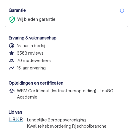
Garantie
inf
verified_user
Wij bieden garantie
Ervaring & vakmanschap
timelapse
15 jaar in bedrijf
star
3583
reviews
people_outline
70 medewerkers
timeline
15 jaar ervaring
Opleidingen en certificaten
WRM Certificaat (Instructeursopleiding) - LesGO
Academie
Lid van
Landelijke Beroepsvereniging
Kwaliteitsbevordering Rijschoolbranche