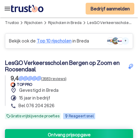
menu
Bedrijf aanmelden
Trustoo
Rijscholen
Rijscholen in Breda
LesGO Verkeersscholen Bergen op Zoom en Roosendaal
arrow_forward_ios
arrow_forward_ios
arrow_forward_ios
Bekijk ook de
Top 10 rijscholen
in Breda
+
LesGO Verkeersscholen Bergen op Zoom en
Roosendaal
9,4
(
3583
reviews
)
TOP PRO
place
Gevestigd in Breda
timelapse
15 jaar in bedrijf
Bel 076 204 2626
phone
Gratis vrijblijvende proefles
Reageert snel
Ontvang prijsopgave