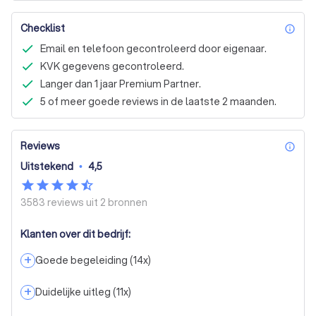
Checklist
inf
Email en telefoon gecontroleerd door eigenaar.
KVK gegevens gecontroleerd.
Langer dan 1 jaar Premium Partner.
5 of meer goede reviews in de laatste 2 maanden.
Reviews
inf
Uitstekend
•
4,5
3583 reviews uit
2 bronnen
Klanten over dit bedrijf:
+
Goede begeleiding
(
14
x)
+
Duidelijke uitleg
(
11
x)