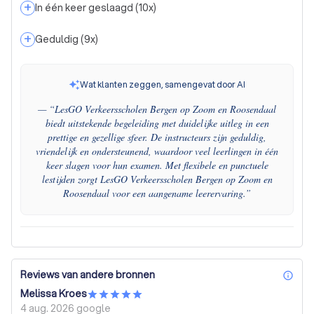
+
In één keer geslaagd
(
10
x)
+
Geduldig
(
9
x)
Wat klanten zeggen, samengevat door AI
— “
LesGO Verkeersscholen Bergen op Zoom en Roosendaal
biedt uitstekende begeleiding met duidelijke uitleg in een
prettige en gezellige sfeer. De instructeurs zijn geduldig,
vriendelijk en ondersteunend, waardoor veel leerlingen in één
keer slagen voor hun examen. Met flexibele en punctuele
lestijden zorgt LesGO Verkeersscholen Bergen op Zoom en
Roosendaal voor een aangename leerervaring.
”
Reviews van andere bronnen
inf
Melissa Kroes
4 aug. 2026
google