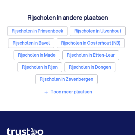
Hypotheekadviseurs in Breda
Rijscholen in andere plaatsen
Personal trainers in Breda
Diëtisten in Breda
Rijscholen in Prinsenbeek
Rijscholen in Ulvenhout
Rijscholen in Bavel
Rijscholen in Oosterhout (NB)
Rijscholen in Made
Rijscholen in Etten-Leur
Rijscholen in Rijen
Rijscholen in Dongen
Rijscholen in Zevenbergen
Rijscholen in Raamsdonksveer
Toon meer plaatsen
add
Rijscholen in Amsterdam
Rijscholen in Rotterdam
Rijscholen in Den Haag
Rijscholen in Utrecht
Rijscholen in Eindhoven
Rijscholen in Tilburg