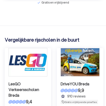
Gratis en vrijblijvend
check
Vergelijkbare rijscholen in de buurt
LesGO
DriveYOU Breda
Verkeersscholen
9,9
Breda
grade
910
reviews
9,4
Gratis vrijblijvende proefles