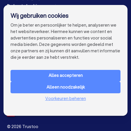
Rijscholen in Groningen
Rijscholen in Almere
De beste bedrijven voor jou
Wij gebruiken cookies
Rijscholen in Nijmegen
Rijscholen in Enschede
info@trustoo.nl
Om je beter en persoonlijker te helpen, analyseren we
Rijscholen in Haarlem
Rijscholen in Arnhem
het websiteverkeer. Hiermee kunnen we content en
advertenties personaliseren en functies voor social
Rijscholen in Amersfoort
Rijscholen in Apeldoorn
media bieden. Deze gegevens worden gedeeld met
onze partners en zij kunnen dit aanvullen met informatie
Rijscholen in Den Bosch
Rijscholen in Maastricht
keyboard_arrow_down
VOOR PARTICULIEREN
die je eerder aan ze hebt verstrekt.
Rijscholen in Leiden
Rijscholen in Dordrecht
keyboard_arrow_down
VOOR BEDRIJVEN
Rijscholen in Zoetermeer
Alles accepteren
keyboard_arrow_down
OVER TRUSTOO
Alleen noodzakelijk
LAND
Nederland
Voorkeuren beheren
België
Duitsland
Spanje
©
2026
Trustoo