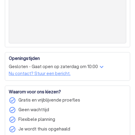
Openingstijden
Gesloten - Gaat open op zaterdag om 10:00
Nu contact? Stuur een bericht.
Waarom voor ons kiezen?
check_circle
Gratis en vrijblijvende proefles
check_circle
Geen wachttijd
check_circle
Flexibele planning
check_circle
Je wordt thuis opgehaald