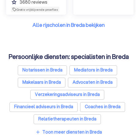
grade
3680
reviews
Gratis vrijblijvende proefles
Alle rijscholen in Breda bekijken
Persoonlijke diensten: specialisten in Breda
Notarissen in Breda
Mediators in Breda
Makelaars in Breda
Advocaten in Breda
Verzekeringsadviseurs in Breda
Financieel adviseurs in Breda
Coaches in Breda
Relatietherapeuten in Breda
Psychologen in Breda
Belastingadviseurs in Breda
Toon meer diensten in Breda
add