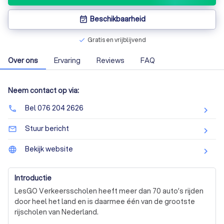
Beschikbaarheid
event_available
Gratis en vrijblijvend
check
Over ons
Ervaring
Reviews
FAQ
Neem contact op via:
Bel 076 204 2626
phone
Stuur bericht
mail_outline
Bekijk website
language
Introductie
LesGO Verkeersscholen heeft meer dan 70 auto’s rijden 
door heel het land en is daarmee één van de grootste 
rijscholen van Nederland.
