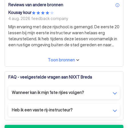
Reviews van andere bronnen
inf
Kousay kour
4 aug. 2026
feedback company
Mijn ervaring met deze rijschool is gemengd. De eerste 20
lessen bij mijn eerste instructeur waren helaas erg
teleurstellend. Ik heb tijdens deze lessen voornamelijk in
een rustige omgeving buiten de stad gereden en naar
mijn gevoel weinig geleerd. Na 20 lessen had ik de
koppeling en bediening van de auto nog steeds niet goed
Toon bronnen
onder controle. Daardoor heb ik het gevoel dat ik onnodig
veel lessen en geld heb verspild. Mijn tweede instructeur
was daarentegen echt heel goed. Ze was duidelijk en ik
FAQ - veelgestelde vragen aan NXXT Breda
heb bij haar veel geleerd. Ik raak soms gespannen tijdens
het rijden en door moeilijke situaties te oefenen heeft ze
Wanneer kan ik mijn 1ste rijles volgen?
me geholpen daar beter mee om te gaan. Wel vond ik
Direct.
haar soms wat hard reageren tijdens spannende
momenten, waardoor ik juist nog meer gespannen raakte.
Heb ik een vaste rij-instructeur?
Verder echt een top rijinstructeur die ik zeker zou
Ja, je hebt een vaste rijinstructeur (uitzonderingen
aanraden! De communicatie met de rijschool was verder
daargelaten).
goed en de deals waren ook fijn. Uiteindelijk ben ik