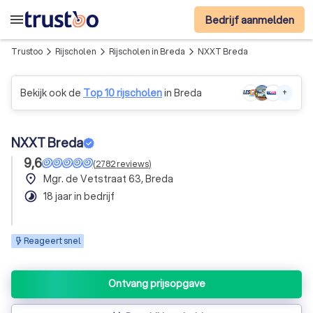
menu
Bedrijf aanmelden
Trustoo
Rijscholen
Rijscholen in Breda
NXXT Breda
arrow_forward_ios
arrow_forward_ios
arrow_forward_ios
Bekijk ook de
Top 10 rijscholen
in Breda
+
NXXT Breda
9,6
(
2782
reviews
)
place
Mgr. de Vetstraat 63, Breda
timelapse
18 jaar in bedrijf
Reageert snel
Ontvang prijsopgave