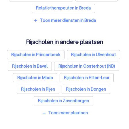
Relatietherapeuten in Breda
Psychologen in Breda
Belastingadviseurs in Breda
Toon meer diensten in Breda
add
Hypotheekadviseurs in Breda
Rijscholen in andere plaatsen
Personal trainers in Breda
Diëtisten in Breda
Rijscholen in Prinsenbeek
Rijscholen in Ulvenhout
Rijscholen in Bavel
Rijscholen in Oosterhout (NB)
Rijscholen in Made
Rijscholen in Etten-Leur
Rijscholen in Rijen
Rijscholen in Dongen
Rijscholen in Zevenbergen
Rijscholen in Raamsdonksveer
Toon meer plaatsen
add
Rijscholen in Amsterdam
Rijscholen in Rotterdam