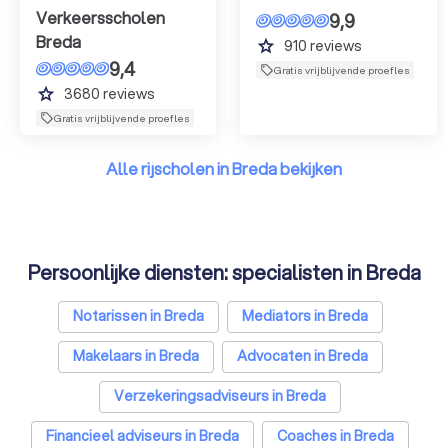
Verkeersscholen
9,9
Breda
grade
910
reviews
9,4
Gratis vrijblijvende proefles
grade
3680
reviews
Gratis vrijblijvende proefles
Alle rijscholen in Breda bekijken
Persoonlijke diensten: specialisten in Breda
Notarissen in Breda
Mediators in Breda
Makelaars in Breda
Advocaten in Breda
Verzekeringsadviseurs in Breda
Financieel adviseurs in Breda
Coaches in Breda