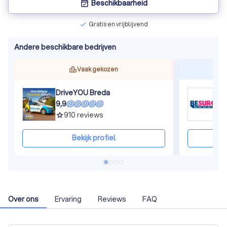
Beschikbaarheid
event_available
Gratis en vrijblijvend
check
Andere beschikbare bedrijven
Vaak gekozen
DriveYOU Breda
V
9,9
9
910
reviews
grade
gra
Bekijk profiel
Over ons
Ervaring
Reviews
FAQ