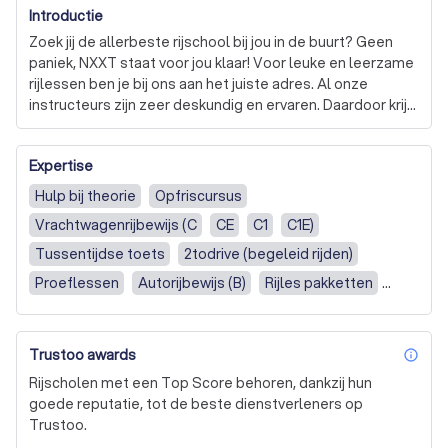
Introductie
Zoek jij de allerbeste rijschool bij jou in de buurt? Geen 
paniek, NXXT staat voor jou klaar! Voor leuke en leerzame 
rijlessen ben je bij ons aan het juiste adres. Al onze 
instructeurs zijn zeer deskundig en ervaren. Daardoor krijg 
jij precies de begeleiding die jij nodig hebt. Dat zorgt 
ervoor dat je snel zult leren. Voor je het weet slaag jij met 
Expertise
vlag en wimpel voor je examen. Met een rijbewijs op zak 
krijg je de vrijheid om te gaan en staan waar je maar wilt. 
Hulp bij theorie
Opfriscursus
Klinkt goed toch? Ontdek hoe wij jou verder kunnen 
Vrachtwagenrijbewijs (C
CE
C1
C1E)
helpen.
Tussentijdse toets
2todrive (begeleid rijden)
Proeflessen
Autorijbewijs (B)
Rijles pakketten
Praktijkexamen
Handgeschakeld
Trustoo awards
inf
Rijscholen met een Top Score behoren, dankzij hun
goede reputatie, tot de beste dienstverleners op
Trustoo.