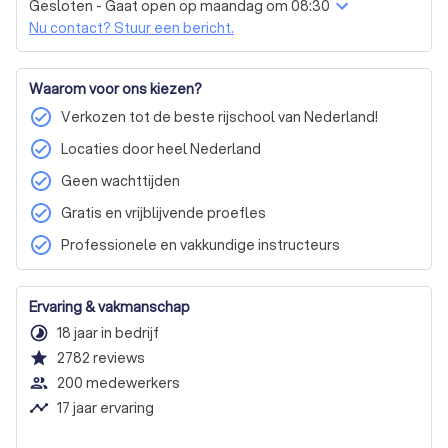
Gesloten - Gaat open op maandag om 08:30
Nu contact? Stuur een bericht.
Waarom voor ons kiezen?
check_circle
Verkozen tot de beste rijschool van Nederland!
check_circle
Locaties door heel Nederland
check_circle
Geen wachttijden
check_circle
Gratis en vrijblijvende proefles
check_circle
Professionele en vakkundige instructeurs
Ervaring & vakmanschap
timelapse
18 jaar in bedrijf
star
2782
reviews
people_outline
200 medewerkers
timeline
17 jaar ervaring