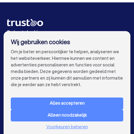
Rijscholen in Den Haag
Rijscholen in Utrecht
Rijscholen in Eindhoven
Rijscholen in Tilburg
Rijscholen in Groningen
Rijscholen in Almere
De beste bedrijven voor jou
Wij gebruiken cookies
Rijscholen in Nijmegen
Rijscholen in Enschede
info@trustoo.nl
Om je beter en persoonlijker te helpen, analyseren we
Rijscholen in Haarlem
Rijscholen in Arnhem
het websiteverkeer. Hiermee kunnen we content en
advertenties personaliseren en functies voor social
Rijscholen in Amersfoort
Rijscholen in Apeldoorn
media bieden. Deze gegevens worden gedeeld met
onze partners en zij kunnen dit aanvullen met informatie
Rijscholen in Den Bosch
Rijscholen in Maastricht
keyboard_arrow_down
VOOR PARTICULIEREN
die je eerder aan ze hebt verstrekt.
Rijscholen in Leiden
Rijscholen in Dordrecht
keyboard_arrow_down
VOOR BEDRIJVEN
Rijscholen in Zoetermeer
Alles accepteren
keyboard_arrow_down
OVER TRUSTOO
Alleen noodzakelijk
LAND
Nederland
Voorkeuren beheren
België