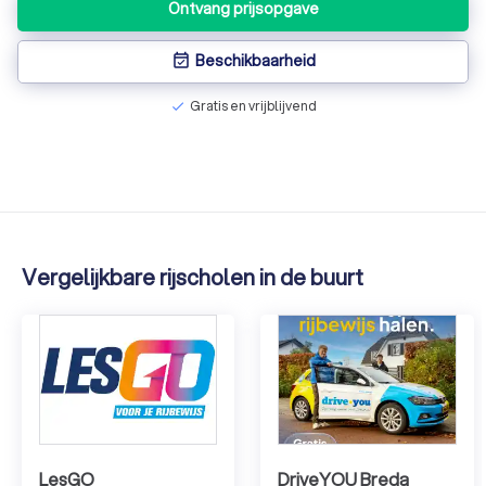
geslaagd met 50 rijlessen, maar ik vind dat de eerste 20
Ontvang prijsopgave
lessen een stuk beter hadden kunnen zijn. -
Beschikbaarheid
event_available
Gratis en vrijblijvend
check
Vergelijkbare rijscholen in de buurt
LesGO
DriveYOU Breda