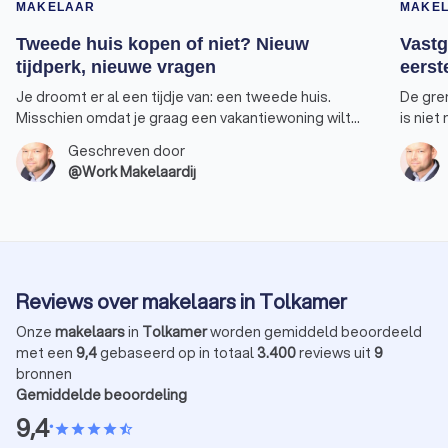
MAKELAAR
MAKE
Tweede huis kopen of niet? Nieuw
Vastg
tijdperk, nieuwe vragen
eerst
Je droomt er al een tijdje van: een tweede huis.
De gre
Misschien omdat je graag een vakantiewoning wilt
is niet
bezitten waarnaar je tijdens de wintermaanden kan
Een won
Geschreven door
uitwijken. Of omdat je extra inkomen wilt genereren
voorde
@Work Makelaardij
door het huis te verhuren. Feit is dat de regels op het
profite
punt staan om ingrijpend te veranderen. Ik merk dat
aankoo
dit bij veel van mijn klanten tot onzekerheid leidt.
rendeme
Laten we die hamvraag daarom toch eens
eens bi
bespreken. Moet je momenteel investeren in een
om huur
tweede woning?
Reviews over makelaars in Tolkamer
Onze
makelaars
in
Tolkamer
worden gemiddeld beoordeeld
met een
9,4
gebaseerd op in totaal
3.400
reviews uit
9
bronnen
Gemiddelde beoordeling
9,4
•
star
star
star
star
star_half