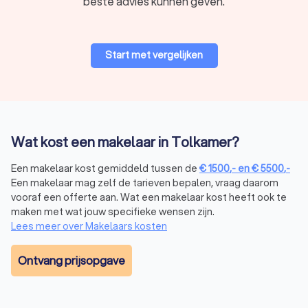
beste advies kunnen geven.
naar het juiste type makelaar voor jouw situatie. Wij vertellen
je meer over de verschillende soorten makelaars, zodat jij
weet welk type makelaar in Tolkamer jij nodig hebt.
Start met vergelijken
Verkoopmakelaar
Een
verkoopmakelaar
biedt hulp bij het verkopen van jouw
huis. Zo helpt een verkoopmakelaar je door het:
opstellen van een marktconforme vraagprijs;
promoten van jouw huis op de juiste platformen om
Wat kost een makelaar in Tolkamer?
kopers aan te trekken;
onderhandelen met kopers om de beste deal voor jou
Een makelaar kost gemiddeld tussen de
€
1500
,-
en
€
5500
,-
te sluiten.
Een makelaar mag zelf de tarieven bepalen, vraag daarom
vooraf een offerte aan. Wat een makelaar kost heeft ook te
maken met wat jouw specifieke wensen zijn.
Aankoopmakelaar
Lees meer over Makelaars kosten
Een
aankoopmakelaar
begeleidt je bij het kopen van een huis.
De voornaamste taken van een aankoopmakelaar in Tolkamer
Ontvang prijsopgave
zijn:
zoeken naar huizen die aan jouw wensen voldoen;
begeleiden je bij bezichtigingen;
onderhandelen met de verkopende partij om een