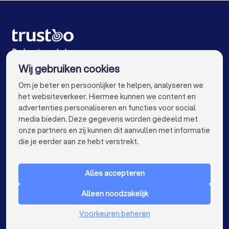
Makelaars in Eindhoven
Makelaars in Tilburg
Makelaars in Groningen
Makelaars in Almere
Makelaars in Breda
Makelaars in Nijmegen
De beste makelaars voor jou
Wij gebruiken cookies
Makelaars in Enschede
Makelaars in Haarlem
info@trustoo.nl
Om je beter en persoonlijker te helpen, analyseren we
Makelaars in Arnhem
Makelaars in Amersfoort
het websiteverkeer. Hiermee kunnen we content en
advertenties personaliseren en functies voor social
Makelaars in Apeldoorn
Makelaars in Den Bosch
media bieden. Deze gegevens worden gedeeld met
onze partners en zij kunnen dit aanvullen met informatie
Makelaars in Maastricht
Makelaars in Leiden
keyboard_arrow_down
VOOR PARTICULIEREN
die je eerder aan ze hebt verstrekt.
Makelaars in Dordrecht
Makelaars in Zoetermeer
keyboard_arrow_down
VOOR BEDRIJVEN
Makelaars bij jou in de buurt
Alles accepteren
keyboard_arrow_down
OVER TRUSTOO
Alleen noodzakelijk
LAND
Nederland
Voorkeuren beheren
België
Duitsland