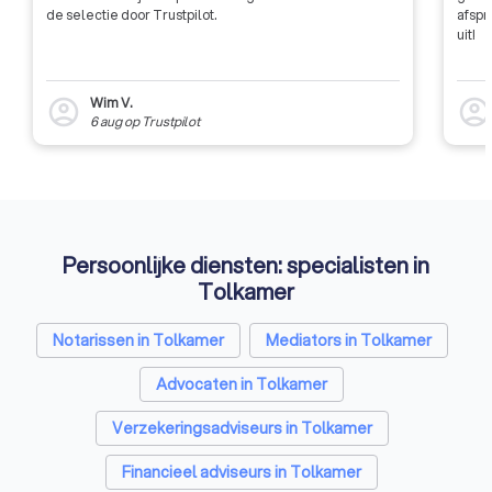
geïnformeerd en competitief
de selectie door Trustpilot.
afspr
blijven in de markt.
uit!
Wim V.
account_circle
account_circl
6 aug
op
Trustpilot
Persoonlijke diensten: specialisten in
Tolkamer
Notarissen in Tolkamer
Mediators in Tolkamer
Advocaten in Tolkamer
Verzekeringsadviseurs in Tolkamer
Financieel adviseurs in Tolkamer