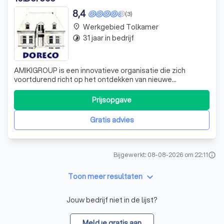
8,4
(3)
Werkgebied Tolkamer
place
31 jaar in bedrijf
timelapse
AMIKIGROUP is een innovatieve organisatie die zich
voortdurend richt op het ontdekken van nieuwe
mogelijkheden. Met de introductie van de AMIKIBOX, de
AB-19, hebben we een nieuwe richting ingeslagen. De
Prijsopgave
AMIKIBOX is een unieke combinatie van technologie en
design, ontworpen om hotelkamers te transfor
Gratis advies
Bijgewerkt: 08-08-2026 om 22:11
info
keyboard_arrow_down
Toon meer resultaten
Jouw bedrijf niet in de lijst?
Meld je gratis aan