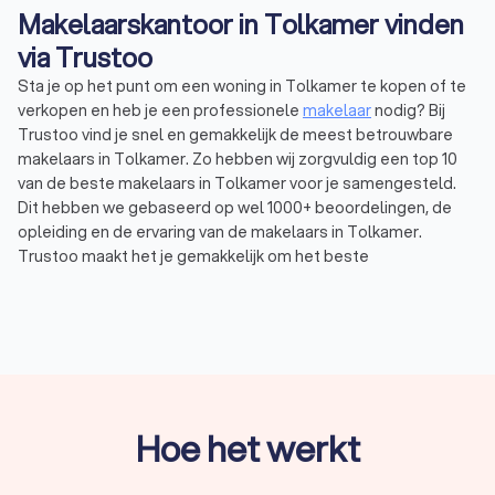
Makelaarskantoor in Tolkamer vinden
via Trustoo
Sta je op het punt om een woning in Tolkamer te kopen of te
verkopen en heb je een professionele
makelaar
nodig? Bij
Trustoo vind je snel en gemakkelijk de meest betrouwbare
makelaars in Tolkamer. Zo hebben wij zorgvuldig een top 10
van de beste makelaars in Tolkamer voor je samengesteld.
Dit hebben we gebaseerd op wel 1000+ beoordelingen, de
opleiding en de ervaring van de makelaars in Tolkamer.
Trustoo maakt het je gemakkelijk om het beste
makelaarskantoor in Tolkamer te vinden. Een deskundig
makelaarskantoor uit Tolkamer helpt je verder met een
huis
verkopen
, kopen of huren. Gemiddeld hebben de makelaars in
Tolkamer een Trustoo Score van 8.8 en ben je verzekerd van
de hoogste kwaliteit en professionaliteit. Vraag vandaag nog
vrijblijvend vier offertes aan via Trustoo en vind de makelaar in
Tolkamer die bij jouw behoeften aansluit.
Hoe het werkt