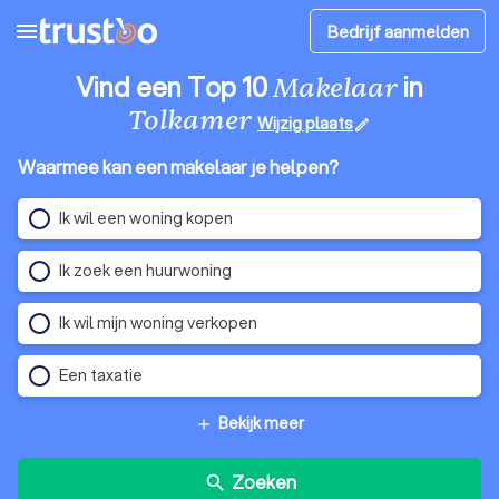
menu
Bedrijf aanmelden
Vind een Top 10
in
Makelaar
Tolkamer
Wijzig plaats
edit
Waarmee kan een makelaar je helpen?
Ik wil een woning kopen
Ik zoek een huurwoning
Ik wil mijn woning verkopen
Een taxatie
Bekijk meer
add
Zoeken
search