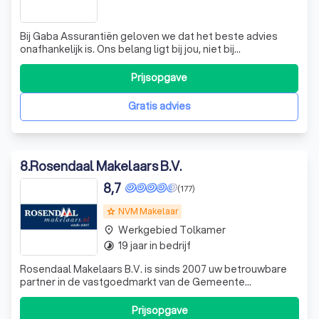
Bij Gaba Assurantiën geloven we dat het beste advies
onafhankelijk is. Ons belang ligt bij jou, niet bij
geldverstrekkers of verzekeraars. Dit is een van de
redenen waarom we zijn uitgegroeid tot een van de
Prijsopgave
grootste advieskantoren in de regio. We onderscheiden
ons door onze persoonlijke aanpak. Elk
Gratis advies
8
.
Rosendaal Makelaars B.V.
8,7
(177)
NVM Makelaar
grade
Werkgebied Tolkamer
place
19 jaar in bedrijf
timelapse
Rosendaal Makelaars B.V. is sinds 2007 uw betrouwbare
partner in de vastgoedmarkt van de Gemeente
Montferland. Als allround makelaarskantoor bieden wij u
een complete en op maat gemaakte dienstverlening. Ons
Prijsopgave