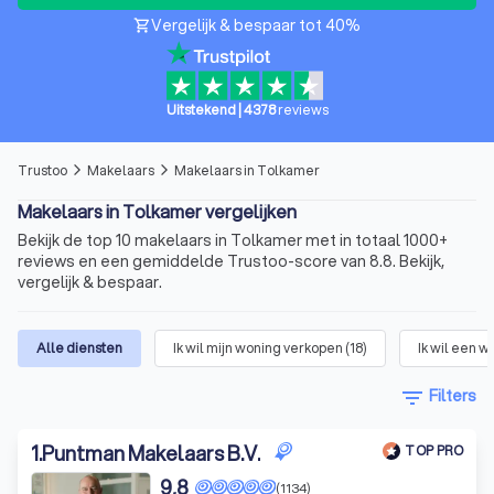
Vergelijk & bespaar tot 40%
shopping_cart
Uitstekend
|
4378
reviews
Trustoo
Makelaars
Makelaars in Tolkamer
arrow_forward_ios
arrow_forward_ios
Makelaars in Tolkamer vergelijken
Bekijk de top 10 makelaars in Tolkamer met in totaal 1000+
reviews en een gemiddelde Trustoo-score van 8.8. Bekijk,
vergelijk & bespaar.
Alle diensten
Ik wil mijn woning verkopen
(
18
)
Ik wil een 
filter_list
Filters
1
.
Puntman Makelaars B.V.
TOP PRO
9,8
(1134)