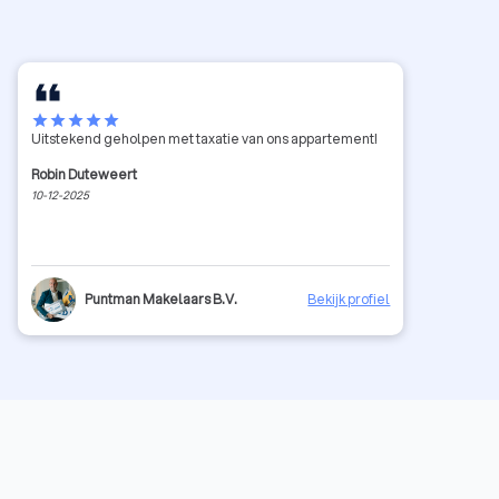
star
star
star
star
star
Uitstekend geholpen met taxatie van ons appartement!
Robin Duteweert
10-12-2025
Puntman Makelaars B.V.
Bekijk profiel