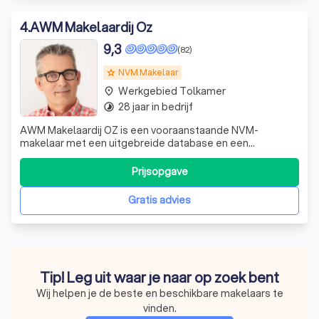
4
.
AWM Makelaardij Oz
9,3
(82)
NVM Makelaar
grade
Werkgebied Tolkamer
place
28 jaar in bedrijf
timelapse
AWM Makelaardij OZ is een vooraanstaande NVM-
makelaar met een uitgebreide database en een
prominente plaats op Funda en BOG. Wij zijn
gespecialiseerd in het kopen en verkopen van woningen,
Prijsopgave
het uitvoeren van taxaties in alle segmenten van de
vastgoedmarkt en het aanbieden van huurwoningen en
Gratis advies
bedrijfs
Tip! Leg uit waar je naar op zoek bent
Wij helpen je de beste en beschikbare makelaars te
vinden.