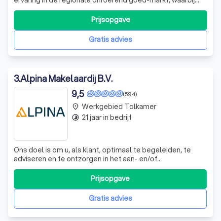
een persoonlijk contact met de klant als relatie voorop
staat. Korte lijnen en een eerlijk advies zijn bij ons
Prijsopgave
speerpunten in de dienstverlening. Objectiviteit,
betrouwbaarheid en kwaliteit a
Gratis advies
3
.
Alpina Makelaardij B.V.
9,5
(594)
Werkgebied Tolkamer
place
21 jaar in bedrijf
timelapse
Ons doel is om u, als klant, optimaal te begeleiden, te
adviseren en te ontzorgen in het aan- en/of
verkoopproces van uw toekomstige droomhuis of uw
oude huis. De klant staat bij ons centraal en dit betekent
Prijsopgave
dat u uw eigen beslissingen neemt aan de hand van ons
gegeven advies. Wij kijken niet vanaf
Gratis advies