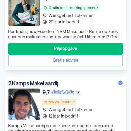
Gratis kennismakingsgesprek
local_offer
Werkgebied Tolkamer
place
29 jaar in bedrijf
timelapse
Puntman, jouw Excellent NVM Makelaar! - Ben je op zoek
naar een makelaarskantoor waar je écht klant bent? Geen
blabla-verhalen, maar gewoon eerlijk advies? Dan zijn wij
jouw perfecte partner!
Prijsopgave
Gratis advies
2
.
Kamps Makelaardij
9,7
(128)
NWWI Taxateur
grade
Werkgebied Tolkamer
place
12 jaar in bedrijf
timelapse
Kamps Makelaardij is een klein kantoor met een ruime
ervaring in de regionale onroerend goed-markt, waarbij