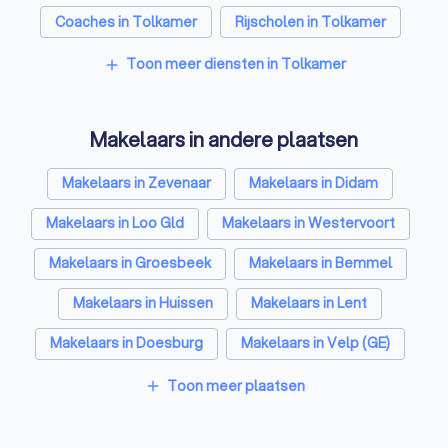
Coaches in Tolkamer
Rijscholen in Tolkamer
Relatietherapeuten in Tolkamer
Toon meer diensten in Tolkamer
add
Psychologen in Tolkamer
Makelaars in andere plaatsen
Belastingadviseurs in Tolkamer
Hypotheekadviseurs in Tolkamer
Makelaars in Zevenaar
Makelaars in Didam
Personal trainers in Tolkamer
Makelaars in Loo Gld
Makelaars in Westervoort
Diëtisten in Tolkamer
Makelaars in Groesbeek
Makelaars in Bemmel
Makelaars in Huissen
Makelaars in Lent
Makelaars in Doesburg
Makelaars in Velp (GE)
Makelaars in Amsterdam
Makelaars in Rotterdam
Toon meer plaatsen
add
Makelaars in Den Haag
Makelaars in Utrecht