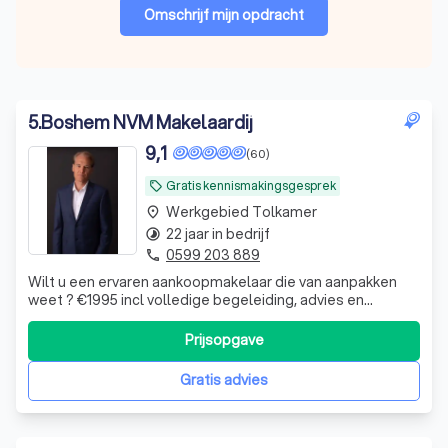
Omschrijf mijn opdracht
5
.
Boshem NVM Makelaardij
9,1
(60)
Gratis kennismakingsgesprek
local_offer
Werkgebied Tolkamer
place
22 jaar in bedrijf
timelapse
0599 203 889
phone
Wilt u een ervaren aankoopmakelaar die van aanpakken
weet ? €1995 incl volledige begeleiding, advies en
ondersteuning.
Prijsopgave
Gratis advies