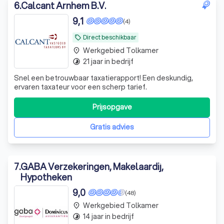
6
.
Calcant Arnhem B.V.
9,1
(4)
Direct beschikbaar
local_offer
Werkgebied Tolkamer
place
21 jaar in bedrijf
timelapse
Snel een betrouwbaar taxatierapport! Een deskundig,
ervaren taxateur voor een scherp tarief.
Prijsopgave
Gratis advies
7
.
GABA Verzekeringen, Makelaardij,
Hypotheken
9,0
(48)
Werkgebied Tolkamer
place
14 jaar in bedrijf
timelapse