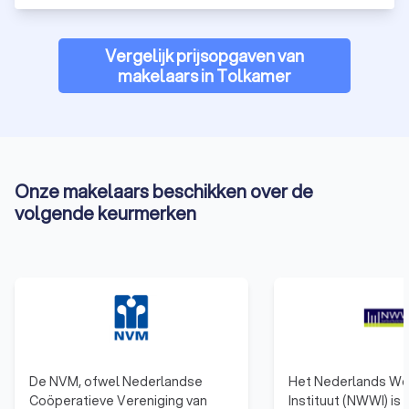
gemakkelijk 1000+ reviews van eerdere klanten lezen die we
hebben verzameld vanuit verschillende bronnen. Vervolgens
Vergelijk prijsopgaven van
kun je naar de Trustoo Scores kijken van de verschillende
makelaars in Tolkamer
makelaarskantoren in Tolkamer. Ook is het belangrijk om te
kijken naar de kosten van de verschillende makelaars uit
Tolkamer, ook wel
courtage
genoemd, die de makelaar in
rekening brengt. Trustoo maakt je dit gemakkelijk. Vergelijk
de beste makelaars in Tolkamer voor jou en vraag gratis en
eenvoudig vier offertes aan via Trustoo.
Onze makelaars beschikken over de
volgende keurmerken
Wat kost een makelaar in Tolkamer?
De vergoeding die een makelaar in Tolkamer ontvangt voor
zijn diensten heet een courtage. Courtage wordt vaak
uitgedrukt als een percentage van de verkoopprijs van een
huis. De hoogte van de courtage kan variëren afhankelijk van
de makelaar en de geleverde diensten. Het is altijd raadzaam
om vooraf duidelijkheid te krijgen over de courtage om
verrassingen te voorkomen.
De NVM, ofwel Nederlandse
Het Nederlands Wo
Coöperatieve Vereniging van
Instituut (NWWI) is