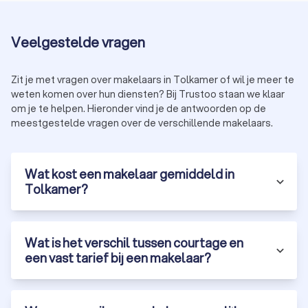
eerlijke prijs te garanderen.
Veelgestelde vragen
Huur- of verhuurmakelaar
Een
verhuurmakelaar
helpt bij het verhuren of huren van een
Zit je met vragen over makelaars in Tolkamer of wil je meer te
huis of appartement in Tolkamer. De belangrijkste taken van
weten komen over hun diensten? Bij Trustoo staan we klaar
een verhuurmakelaar zijn:
jouw eigendom adverteren op geschikte platformen;
om je te helpen. Hieronder vind je de antwoorden op de
potentiële (ver)huurders screenen om een goede match
meestgestelde vragen over de verschillende makelaars.
te vinden;
het huurcontract beheren en zorgen voor een vlotte
overdracht.
Wat kost een makelaar gemiddeld in
Tolkamer?
Taxateur
Een
taxateur
speelt een cruciale rol bij het bepalen van de
waarde van een huis. Taxateurs in Tolkamer doen dit door:
Wat is het verschil tussen courtage en
het huis grondig te inspecteren;
een vast tarief bij een makelaar?
jouw huis te vergelijken met huizen in de omgeving;
een gedetailleerd
taxatierapport
op te stellen.
Als je ook de bouwtechnische staat van het pand wilt
bepalen, is het verstandig om een
bouwkundige keurder
in te