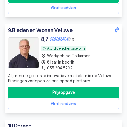
uitgebreide netwerk, inclusief persoonlijke contacten in
het informele circuit, biedt unieke
Gratis advies
9
.
Bieden en Wonen Veluwe
8,7
(1)
Altijd de scherpste prijs
local_offer
Werkgebied Tolkamer
place
8 jaar in bedrijf
timelapse
055 204 5232
phone
Al jaren de grootste innovatieve makelaar in de Veluwe.
Biedingen verlopen via ons opbod platform.
Prijsopgave
Gratis advies
10
.
Doreco