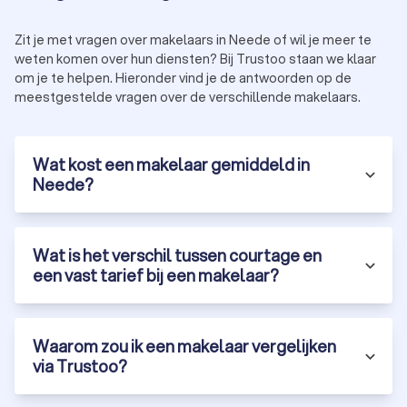
Een
verhuurmakelaar
helpt bij het verhuren of huren van een
huis of appartement in Neede. De belangrijkste taken van een
Zit je met vragen over makelaars in Neede of wil je meer te
verhuurmakelaar zijn:
jouw eigendom adverteren op geschikte platformen;
weten komen over hun diensten? Bij Trustoo staan we klaar
potentiële (ver)huurders screenen om een goede match
om je te helpen. Hieronder vind je de antwoorden op de
te vinden;
meestgestelde vragen over de verschillende makelaars.
het huurcontract beheren en zorgen voor een vlotte
overdracht.
Wat kost een makelaar gemiddeld in
Neede?
Taxateur
Een
taxateur
speelt een cruciale rol bij het bepalen van de
waarde van een huis. Taxateurs in Neede doen dit door:
het huis grondig te inspecteren;
Wat is het verschil tussen courtage en
jouw huis te vergelijken met huizen in de omgeving;
een gedetailleerd
taxatierapport
op te stellen.
een vast tarief bij een makelaar?
Als je ook de bouwtechnische staat van het pand wilt
bepalen, is het verstandig om een
bouwkundige keurder
in te
schakelen. Zo weet je of er
verborgen gebreken
aanwezig zijn
Waarom zou ik een makelaar vergelijken
in het huis voordat je dit koopt of verkoopt.
via Trustoo?