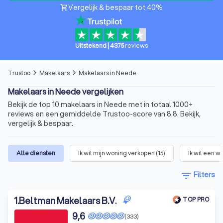
Vergelijk & bespaar tot 40%
shopping_cart
Uitstekend
|
4375
reviews
Trustoo
Makelaars
Makelaars in Neede
arrow_forward_ios
arrow_forward_ios
Makelaars in Neede vergelijken
Bekijk de top 10 makelaars in Neede met in totaal 1000+
reviews en een gemiddelde Trustoo-score van 8.8. Bekijk,
vergelijk & bespaar.
Alle diensten
Ik wil mijn woning verkopen
(
15
)
Ik wil een w
filter_list
Filters
1
.
Beltman Makelaars B.V.
TOP PRO
9,6
(333)