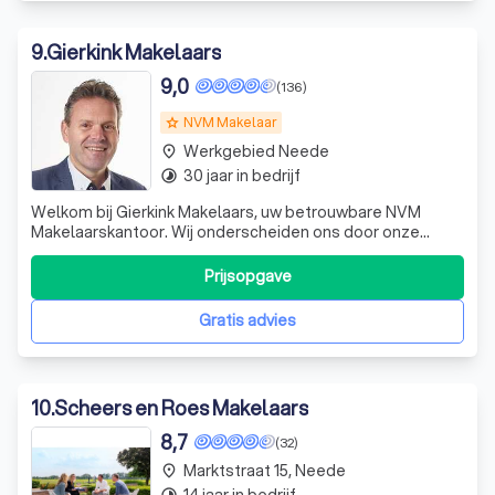
9
.
Gierkink Makelaars
9,0
(136)
NVM Makelaar
grade
Werkgebied Neede
place
30 jaar in bedrijf
timelapse
Welkom bij Gierkink Makelaars, uw betrouwbare NVM
Makelaarskantoor. Wij onderscheiden ons door onze
professionaliteit, snelle handelen en persoonlijke
benadering. Met een diepgaande kennis van Oost Gelre
Prijsopgave
en omgeving, zijn wij uw ideale partner voor zowel
residentieel als bedrijfsmatig onroerend goed
Gratis advies
10
.
Scheers en Roes Makelaars
8,7
(32)
Marktstraat 15, Neede
place