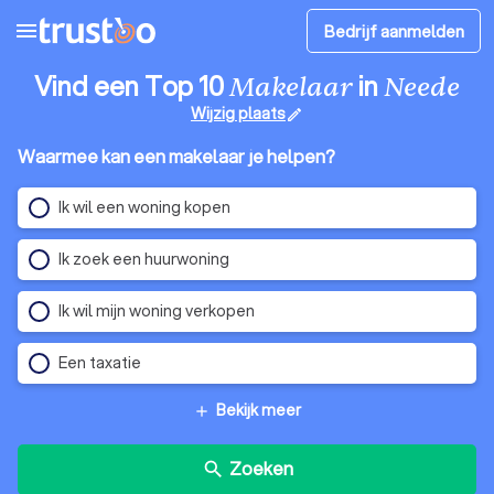
menu
Bedrijf aanmelden
Vind een Top 10
in
Makelaar
Neede
Wijzig plaats
edit
Waarmee kan een makelaar je helpen?
Ik wil een woning kopen
Ik zoek een huurwoning
Ik wil mijn woning verkopen
Een taxatie
Bekijk meer
add
Zoeken
search