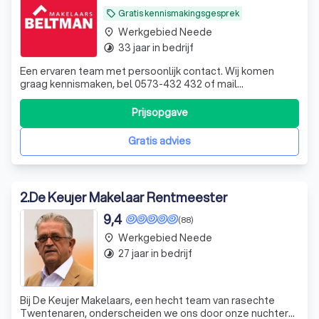
Gratis kennismakingsgesprek
local_offer
Werkgebied Neede
place
33 jaar in bedrijf
timelapse
Een ervaren team met persoonlijk contact. Wij komen
graag kennismaken, bel 0573-432 432 of mail
info@beltman.nl voor een vrijblijvende afspraak.
Prijsopgave
Gratis advies
2
.
De Keujer Makelaar Rentmeester
9,4
(88)
Werkgebied Neede
place
27 jaar in bedrijf
timelapse
Bij De Keujer Makelaars, een hecht team van rasechte
Twentenaren, onderscheiden we ons door onze nuchtere