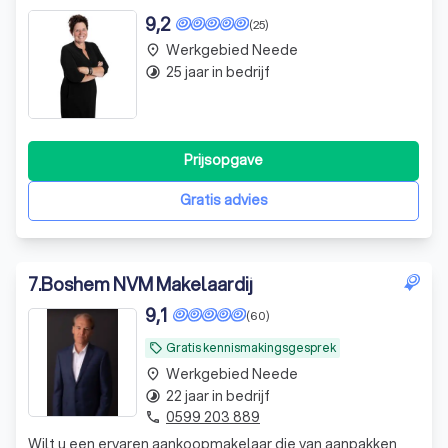
9,2
(25)
Werkgebied Neede
place
25 jaar in bedrijf
timelapse
Prijsopgave
Gratis advies
7
.
Boshem NVM Makelaardij
9,1
(60)
Gratis kennismakingsgesprek
local_offer
Werkgebied Neede
place
22 jaar in bedrijf
timelapse
0599 203 889
phone
Wilt u een ervaren aankoopmakelaar die van aanpakken