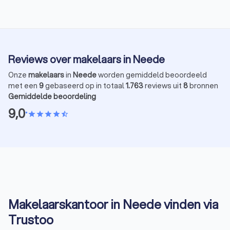
punt staan om ingrijpend te veranderen. Ik merk dat
aankoo
dit bij veel van mijn klanten tot onzekerheid leidt.
rendeme
Laten we die hamvraag daarom toch eens
eens bi
bespreken. Moet je momenteel investeren in een
om huur
tweede woning?
Reviews over makelaars in Neede
Onze
makelaars
in
Neede
worden gemiddeld beoordeeld
met een
9
gebaseerd op in totaal
1.763
reviews uit
8
bronnen
Gemiddelde beoordeling
9,0
•
star
star
star
star
star_half
Makelaarskantoor in Neede vinden via
Trustoo