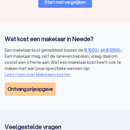
Start met vergelijken
Verkoopmakelaar
Een
verkoopmakelaar
biedt hulp bij het verkopen van jouw
huis. Zo helpt een verkoopmakelaar je door het:
opstellen van een marktconforme vraagprijs;
promoten van jouw huis op de juiste platformen om
kopers aan te trekken;
Wat kost een makelaar in Neede?
onderhandelen met kopers om de beste deal voor jou
te sluiten.
Een makelaar kost gemiddeld tussen de
€
1500
,-
en
€
5500
,-
Een makelaar mag zelf de tarieven bepalen, vraag daarom
vooraf een offerte aan. Wat een makelaar kost heeft ook te
Aankoopmakelaar
maken met wat jouw specifieke wensen zijn.
Een
aankoopmakelaar
begeleidt je bij het kopen van een huis.
Lees meer over Makelaars kosten
De voornaamste taken van een aankoopmakelaar in Neede
zijn:
zoeken naar huizen die aan jouw wensen voldoen;
Ontvang prijsopgave
begeleiden je bij bezichtigingen;
onderhandelen met de verkopende partij om een
eerlijke prijs te garanderen.
Huur- of verhuurmakelaar
Veelgestelde vragen