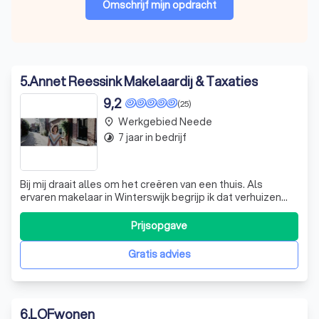
Omschrijf mijn opdracht
5
.
Annet Reessink Makelaardij & Taxaties
9,2
(25)
Werkgebied Neede
place
7 jaar in bedrijf
timelapse
Bij mij draait alles om het creëren van een thuis. Als
ervaren makelaar in Winterswijk begrijp ik dat verhuizen
een grote stap is, vol emoties en praktische uitdagingen.
Daarom ben ik er om je te begeleiden in dit proces, zodat
Prijsopgave
jij je kunt concentreren op wat echt belangrijk voor je is. Of
je nu je
Gratis advies
6
.
LOFwonen