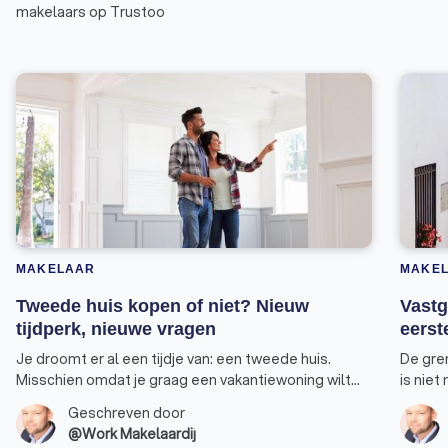
makelaars op Trustoo
MAKELAAR
MAKE
Tweede huis kopen of niet? Nieuw
Vastg
tijdperk, nieuwe vragen
eerst
Je droomt er al een tijdje van: een tweede huis.
De gre
Misschien omdat je graag een vakantiewoning wilt
is niet
bezitten waarnaar je tijdens de wintermaanden kan
Een won
Geschreven door
uitwijken. Of omdat je extra inkomen wilt genereren
voorde
@Work Makelaardij
door het huis te verhuren. Feit is dat de regels op het
profite