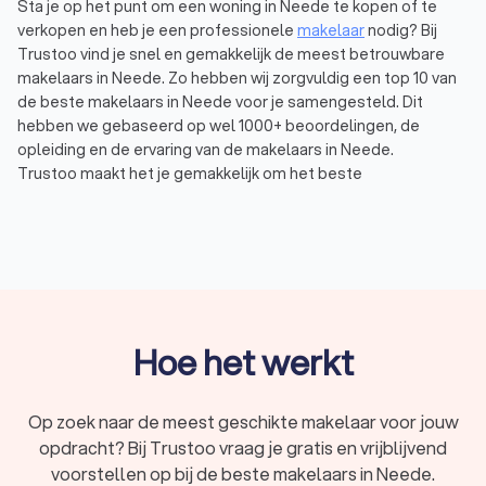
Sta je op het punt om een woning in Neede te kopen of te
verkopen en heb je een professionele
makelaar
nodig? Bij
Trustoo vind je snel en gemakkelijk de meest betrouwbare
makelaars in Neede. Zo hebben wij zorgvuldig een top 10 van
de beste makelaars in Neede voor je samengesteld. Dit
hebben we gebaseerd op wel 1000+ beoordelingen, de
opleiding en de ervaring van de makelaars in Neede.
Trustoo maakt het je gemakkelijk om het beste
makelaarskantoor in Neede te vinden. Een deskundig
makelaarskantoor uit Neede helpt je verder met een
huis
verkopen
, kopen of huren. Gemiddeld hebben de makelaars in
Neede een Trustoo Score van 8.8 en ben je verzekerd van de
hoogste kwaliteit en professionaliteit. Vraag vandaag nog
vrijblijvend vier offertes aan via Trustoo en vind de makelaar in
Neede die bij jouw behoeften aansluit.
Hoe het werkt
Wat is een makelaar?
Op zoek naar de meest geschikte makelaar voor jouw
Een makelaar is een professional die helpt bij de koop en
opdracht? Bij Trustoo vraag je gratis en vrijblijvend
verkoop van huizen, bedrijfspanden en andere soorten
voorstellen op bij de beste makelaars in Neede.