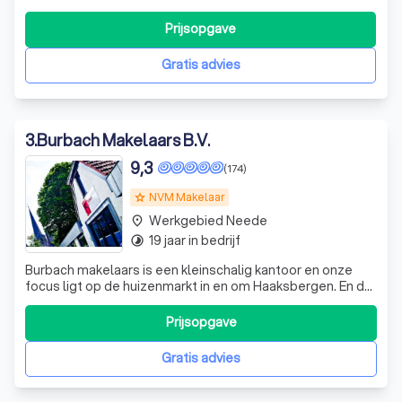
kijk op de woningmarkt en tientallen jaren ervaring. Wij zijn
betrokken en resultaatgerichte makelaars die altijd voor u
Prijsopgave
klaarstaan. Ons familiebedrijf, waar vader en zoon Pullen
al decennialang
Gratis advies
3
.
Burbach Makelaars B.V.
9,3
(174)
NVM Makelaar
grade
Werkgebied Neede
place
19 jaar in bedrijf
timelapse
Burbach makelaars is een kleinschalig kantoor en onze
focus ligt op de huizenmarkt in en om Haaksbergen. En dat
maakt ons uniek! Omdat al onze medewerkers zelf
woonachtig zijn in Haaksbergen zijn wij van (bijna) alles op
Prijsopgave
de hoogte en kunnen wij u zo van het beste advies
voorzien. Wij stellen de klan
Gratis advies