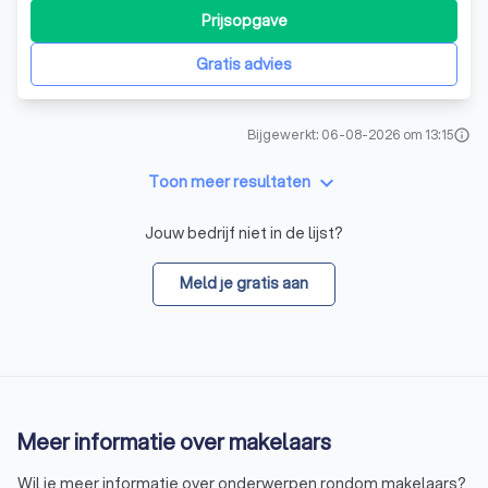
Prijsopgave
Gratis advies
Bijgewerkt: 06-08-2026 om 13:15
info
keyboard_arrow_down
Toon meer resultaten
Jouw bedrijf niet in de lijst?
Meld je gratis aan
Meer informatie over makelaars
Wil je meer informatie over onderwerpen rondom makelaars?