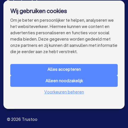
De beste makelaars voor jou
Wij gebruiken cookies
Makelaars in Enschede
Makelaars in Haarlem
info@trustoo.nl
Om je beter en persoonlijker te helpen, analyseren we
Makelaars in Arnhem
Makelaars in Amersfoort
het websiteverkeer. Hiermee kunnen we content en
advertenties personaliseren en functies voor social
Makelaars in Apeldoorn
Makelaars in Den Bosch
media bieden. Deze gegevens worden gedeeld met
onze partners en zij kunnen dit aanvullen met informatie
Makelaars in Maastricht
Makelaars in Leiden
keyboard_arrow_down
VOOR PARTICULIEREN
die je eerder aan ze hebt verstrekt.
Makelaars in Dordrecht
Makelaars in Zoetermeer
keyboard_arrow_down
VOOR BEDRIJVEN
Makelaars bij jou in de buurt
Alles accepteren
keyboard_arrow_down
OVER TRUSTOO
Alleen noodzakelijk
LAND
Nederland
Voorkeuren beheren
België
Duitsland
Spanje
©
2026
Trustoo