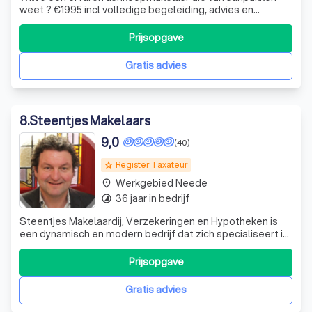
weet ? €1995 incl volledige begeleiding, advies en
ondersteuning.
Prijsopgave
Gratis advies
8
.
Steentjes Makelaars
9,0
(40)
Register Taxateur
grade
Werkgebied Neede
place
36 jaar in bedrijf
timelapse
Steentjes Makelaardij, Verzekeringen en Hypotheken is
een dynamisch en modern bedrijf dat zich specialiseert in
het bieden van uitgebreide financiële diensten. Met
kantoren in Eibergen, Groenlo, Lichtenvoorde en Ruurlo,
Prijsopgave
zijn we lokaal aanwezig om u te ondersteunen bij het
navigeren door de complexe
Gratis advies