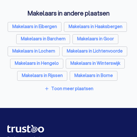
Belastingadviseurs in Neede
Makelaars in andere plaatsen
Hypotheekadviseurs in Neede
Personal trainers in Neede
Diëtisten in Neede
Makelaars in Eibergen
Makelaars in Haaksbergen
Makelaars in Barchem
Makelaars in Goor
Makelaars in Lochem
Makelaars in Lichtenvoorde
Makelaars in Hengelo
Makelaars in Winterswijk
Makelaars in Rijssen
Makelaars in Borne
Makelaars in Amsterdam
Makelaars in Rotterdam
Toon meer plaatsen
add
Makelaars in Den Haag
Makelaars in Utrecht
Makelaars in Eindhoven
Makelaars in Tilburg
Makelaars in Groningen
Makelaars in Almere
Makelaars in Breda
Makelaars in Nijmegen