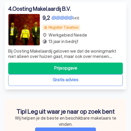
4
.
Oosting Makelaardij B.V.
9,2
(43)
Register Taxateur
grade
Werkgebied Neede
place
13 jaar in bedrijf
timelapse
Bij Oosting Makelaardij geloven we dat de woningmarkt
niet alleen over huizen gaat, maar ook over mensen.
Daarom staat persoonlijk contact met onze klanten bij ons
hoog in het vaandel. Wij onderscheiden ons van andere
Prijsopgave
makelaars door onze klanten gedurende het hele traject
van woningverkoop of -aanko
Gratis advies
Tip! Leg uit waar je naar op zoek bent
Wij helpen je de beste en beschikbare makelaars te
vinden.