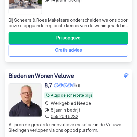
14 jaar in bedrijf
timelapse
Bij Scheers & Roes Makelaars onderscheiden we ons door
onze diepgaande regionale kennis van de woningmarkt in
de Achterhoek. Wij begeleiden u persoonlijk bij het kopen,
verkopen of taxeren van uw woning of bedrijfspand. Onze
Prijsopgave
aanpak is gebaseerd op een full-service formule, waarbij
we alles onder één
Gratis advies
Bieden en Wonen Veluwe
8,7
(1)
Altijd de scherpste prijs
local_offer
Werkgebied Neede
place
8 jaar in bedrijf
timelapse
055 204 5232
phone
Al jaren de grootste innovatieve makelaar in de Veluwe.
Biedingen verlopen via ons opbod platform.