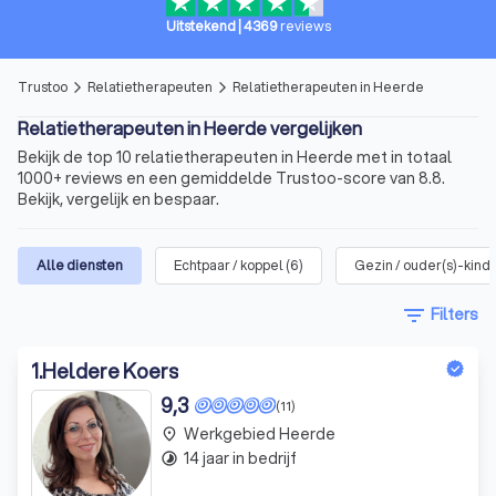
Uitstekend
|
4369
reviews
Trustoo
Relatietherapeuten
Relatietherapeuten in Heerde
arrow_forward_ios
arrow_forward_ios
Relatietherapeuten in Heerde vergelijken
Bekijk de top 10 relatietherapeuten in Heerde met in totaal
1000+ reviews en een gemiddelde Trustoo-score van 8.8.
Bekijk, vergelijk en bespaar.
Alle diensten
Echtpaar / koppel
(
6
)
Gezin / ouder(s)-kind
filter_list
Filters
1
.
Heldere Koers
9,3
(11)
Werkgebied Heerde
place
14 jaar in bedrijf
timelapse