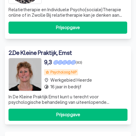
Relatietherapie en Individuele Psycho(sociale)Therapie
online of in Zwolle Bij relatietherapie kan je denken aan
partners die al relatieproblemen hebben, overwegen of
ze samen willen blijven of niet en dan op een respectvolle
Prijsopgave
wijze verder willen gaan of uit elkaar willen gaan, maar ook
partners die
2
.
De Kleine Praktijk, Emst
9,3
(83)
Psycholoog NIP
grade
Werkgebied Heerde
place
16 jaar in bedrijf
timelapse
In De Kleine Praktijk Emst kunt u terecht voor
psychologische behandeling van uiteenlopende
psychische klachten. Met een verwijzing wordt de
behandeling volledig vergoed vanuit de Basis
Prijsopgave
Generalistische GGZ. De Kleine Praktijk Emst is ingericht
voor individuele behandeling van volwassenen. Er word