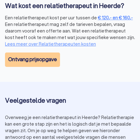
Elke relatietherapeut hanteert een eigen aanpak, gebaseerd
Wat kost een relatietherapeut in Heerde?
op persoonlijke voorkeur, specialisaties en ervaring. Een
relatietherapeut richt zich soms op één specifieke methode,
Een relatietherapeut kost per uur tussen de
€
120
,-
en
€
160
,-
maar kan ook meerdere therapievormen combineren om tot
Een relatietherapeut mag zelf de tarieven bepalen, vraag
een behandeling te komen die het beste past bij jullie als
daarom vooraf een offerte aan. Wat een relatietherapeut
koppel. Relatietherapeuten in Heerde maken gebruik van de
kost heeft ook te maken met wat jouw specifieke wensen zijn.
volgende therapievormen om relatieproblemen aan te
Lees meer over Relatietherapeuten kosten
pakken:
Emotionally Focused Therapy
(EFT) versterkt jullie
Ontvang prijsopgave
emotionele band door negatieve patronen zichtbaar te
maken en te doorbreken. Je spreekt onderliggende
emoties uit en bouwt een veiligere, hechtere verbinding
op.
Cognitieve gedragstherapie
(CGT) richt zich op het
herkennen van verkeerde aannames en ineffectieve
reacties. Je leert welk gedrag en communicatie wel
Veelgestelde vragen
constructief werkt, zodat je meer duidelijkheid en rust
creëert binnen je relatie.
Overweeg je een relatietherapeut in Heerde? Relatietherapie
Acceptance and Commitment Therapy
(ACT) helpt je
kan een grote stap zijn en het is logisch dat je met bepaalde
om lastige emoties niet weg te duwen, maar ermee om
vragen zit. Om je op weg te helpen geven we hieronder
te gaan en keuzes te maken die passen bij jullie
antwoord op een aantal veelgestelde vragen die mensen
waarden. Zo bouw je samen aan een veerkrachtige