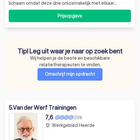
lichaam omdat deze drie onlosmakelijk met elkaar
verbonden zijn. Een klacht, probleem of moeilijke situatie
verstoort de balans tussen hoofd, hart en lichaam. Het
Prijsopgave
kan zijn dat je zelf niet meer verder komt met de klacht of
het probleem. Het ve
Tip! Leg uit waar je naar op zoek bent
Wij helpen je de beste en beschikbare
relatietherapeuten te vinden.
Omschrijf mijn opdracht
5
.
Van der Werf Trainingen
7,6
(1)
Werkgebied Heerde
place