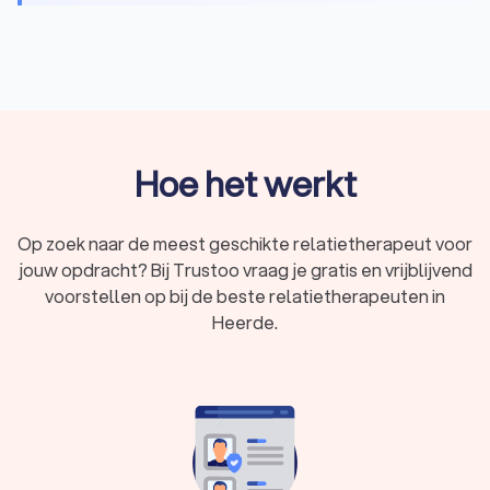
In
sessies van 45 tot 90 minuten
werk je met een
erkende relatietherapeut aan patronen, emoties
en praktische afspraken die thuis werken.
Evidence-based methoden
zoals EFT, IBCT en de
Gottman-aanpak worden afgestemd op jullie
situatie.
Hoe het werkt
Relatietherapie kost gemiddeld
tussen de € 120,-
en € 160,- per uur
.
Op zoek naar de meest geschikte relatietherapeut voor
Een
goede klik
met de therapeut helpt bij het
jouw opdracht? Bij Trustoo vraag je gratis en vrijblijvend
opbouwen van een vertrouwensband, die
voorstellen op bij de beste relatietherapeuten in
essentieel is voor de therapie. Plan daarom eerst
Heerde.
een
kennismakingsgesprek
.
Wanneer is relatietherapie een goed idee?
Relatieproblemen kunnen iedereen overkomen. Hebben jullie