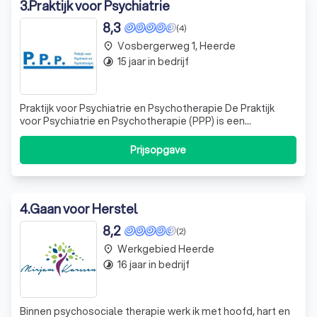
3
.
Praktijk voor Psychiatrie
8,3
(4)
Vosbergerweg 1, Heerde
place
15 jaar in bedrijf
timelapse
Praktijk voor Psychiatrie en Psychotherapie De Praktijk
voor Psychiatrie en Psychotherapie (PPP) is een
kleinschalige GGZ instelling in de regio Noord Oost-
Veluwe. Wij bieden diagnostiek en behandeling aan in de
Prijsopgave
geestelijke gezondheidszorg. Het doel van het
onderzoek en de behandeling is dat u inzic
4
.
Gaan voor Herstel
8,2
(2)
Werkgebied Heerde
place
16 jaar in bedrijf
timelapse
Binnen psychosociale therapie werk ik met hoofd, hart en