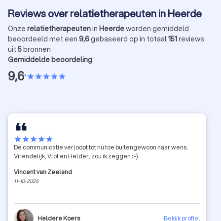
Reviews over relatietherapeuten in Heerde
Onze
relatietherapeuten
in
Heerde
worden gemiddeld
beoordeeld met een
9,6
gebaseerd op in totaal
151
reviews
uit
5
bronnen
Gemiddelde beoordeling
9,6
•
star
star
star
star
star
star
star
star
star
star
De communicatie verloopt tot nu toe buitengewoon naar wens.
Vriendelijk, Vlot en Helder, zou ik zeggen :-)
Vincent van Zeeland
11-10-2025
Heldere Koers
Bekijk profiel