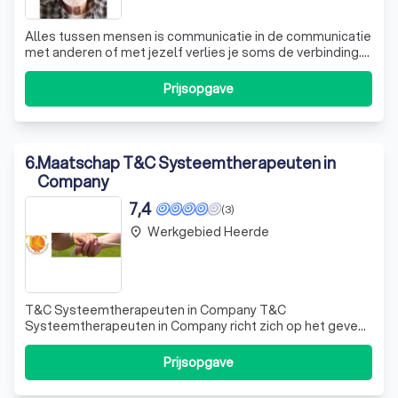
Alles tussen mensen is communicatie in de communicatie
met anderen of met jezelf verlies je soms de verbinding.
het gesprek stagneert. je komt niet verder. dan helpt
gerichte ondersteuning om moeizame processen weer
Prijsopgave
vlot te trekken. Even samen op de pont naar de overkant
en dan zelf weer verder………
6
.
Maatschap T&C Systeemtherapeuten in
Company
7,4
(3)
Werkgebied Heerde
place
T&C Systeemtherapeuten in Company T&C
Systeemtherapeuten in Company richt zich op het geven
van therapie en het aanbieden van training en scholing
vanuit de systeemtheoretische uitgangspunten. Vier maal
Prijsopgave
per jaar worden er kwartaalbijeenkomsten georganiseerd
voor collega-systeemtherapeuten. Op deze