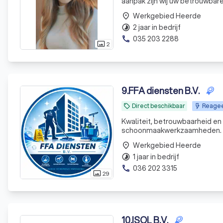
aanpak zijn wij uw betrouwbare
Werkgebied Heerde
place
2 jaar in bedrijf
timelapse
035 203 2288
phone
2
photo_size_select_actual
9
.
FFA diensten B.V.
Direct beschikbaar
Reageer
local_offer
Kwaliteit, betrouwbaarheid en
schoonmaakwerkzaamheden.
Werkgebied Heerde
place
1 jaar in bedrijf
timelapse
036 202 3315
phone
29
photo_size_select_actual
10
.
ISOL B.V.