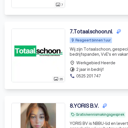
7
photo_size_select_actual
7
.
Totaalschoon.nl
Reageert binnen 1 uur
Wij zijn Totaalschoon, gespec
bedrijfspanden, VvE's en vakan
door de Veluwe, Flevoland en 
Werkgebied Heerde
place
Apeldo
2 jaar in bedrijf
timelapse
0525 201 747
phone
35
photo_size_select_actual
8
.
YORIS B.V.
Gratis kennismakingsgesprek
local_offer
YORIS BV is NBBU-lid en levert