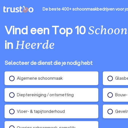
De beste 400+ schoonmaakbedrijven
voor j
Vind een Top 10
Schoon
in
Heerde
Selecteer de dienst die je nodig hebt
Algemene schoonmaak
Glasb
Dieptereiniging / ontsmetting
Bouw-
Vloer- & tapijtonderhoud
Gevelr
Overige schoonmaak, namelijk: