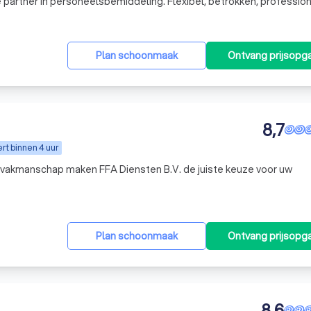
 partner in personeelsbemiddeling. Flexibel, betrokken, profession
Plan schoonmaak
Ontvang prijsopg
8,7
t binnen 4 uur
 vakmanschap maken FFA Diensten B.V. de juiste keuze voor uw
Plan schoonmaak
Ontvang prijsopg
8,6