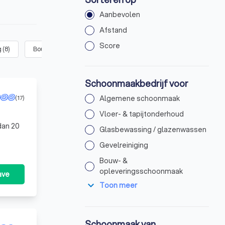
Aanbevolen
Afstand
Score
g
(
8
)
Bouw- & opleveringsschoonmaak
(
5
)
Dieptereiniging / onts
Schoonmaakbedrijf voor
(17)
Algemene schoonmaak
Vloer- & tapijtonderhoud
dan 20
Glasbewassing / glazenwassen
Gevelreiniging
Bouw- &
opleveringsschoonmaak
ave
expand_more
Toon meer
Schoonmaak van