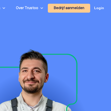
Bedrijf aanmelden
n
Over Trustoo
Login