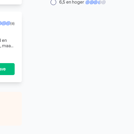
6,5 en hoger
(8)
d en
n, maar
veerde e
ave