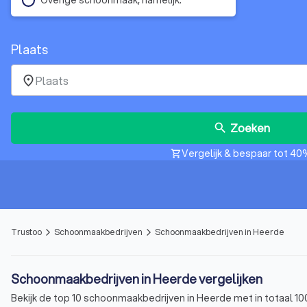
Plaats
place
Zoeken
search
Vergelijk & bespaar tot 40
shopping_cart
Trustoo
Schoonmaakbedrijven
Schoonmaakbedrijven in Heerde
arrow_forward_ios
arrow_forward_ios
Schoonmaakbedrijven in Heerde vergelijken
Bekijk de top 10 schoonmaakbedrijven in Heerde met in totaal 10