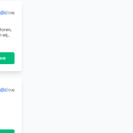
(18)
toren,
 wij
ave
(14)