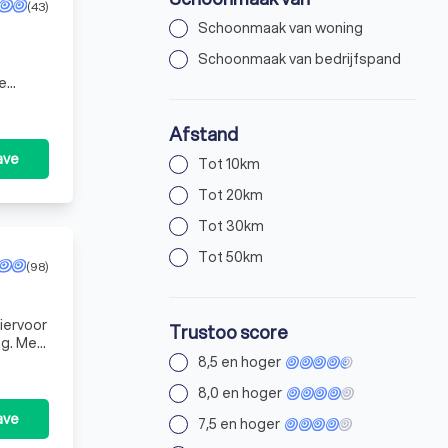
(43)
Schoonmaak van woning
Schoonmaak van bedrijfspand
Afstand
ave
Tot 10km
Tot 20km
Tot 30km
Tot 50km
(98)
Trustoo score
ng. Met
8,5 en hoger
8,0 en hoger
ave
7,5 en hoger