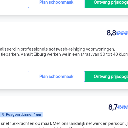
Plan schoonmaak
Ontvang prijsopg
8,8
ialiseerd in professionele softwash-reiniging voor woningen,
tieparken. Vanuit Elburg werken we in een straal van 30 tot 40 kilo
de IJsselstreek, met plaatsen als Hattem, Kampen, Zwolle, Harderw
Plan schoonmaak
Ontvang prijsopg
8,7
Reageert binnen 1 uur
 snel flexkrachten op maat. Met ons landelijk netwerk en persoonli