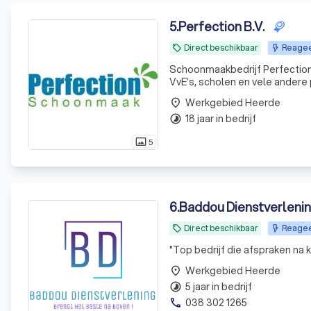
5
.
Perfection B.V.
Direct beschikbaar
Reageer
local_offer
Schoonmaakbedrijf Perfection
VvE’s, scholen en vele andere
vloerenonderhoud. Dit doen wij
Werkgebied Heerde
place
18 jaar in bedrijf
timelapse
5
photo_size_select_actual
6
.
Baddou Dienstverleni
Direct beschikbaar
Reageer
local_offer
"
Top bedrijf die afspraken na
Werkgebied Heerde
place
5 jaar in bedrijf
timelapse
038 302 1265
phone