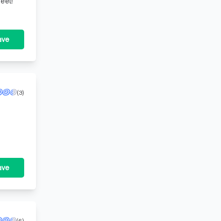
eel!
ave
(3)
ave
(6)