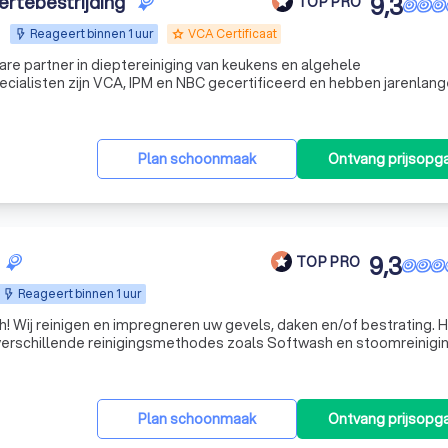
ertebestrijding
9,3
TOP PRO
Reageert binnen 1 uur
VCA Certificaat
grade
re partner in dieptereiniging van keukens en algehele
ame
Plan schoonmaak
Ontvang prijsopg
9,3
TOP PRO
Reageert binnen 1 uur
iervoor
verschillende reinigingsmethodes zoals Softwash en stoomreinigi
 lage druk gereinigd dus geen hogedrukreiniging, waardoor uw st
Plan schoonmaak
Ontvang prijsopg