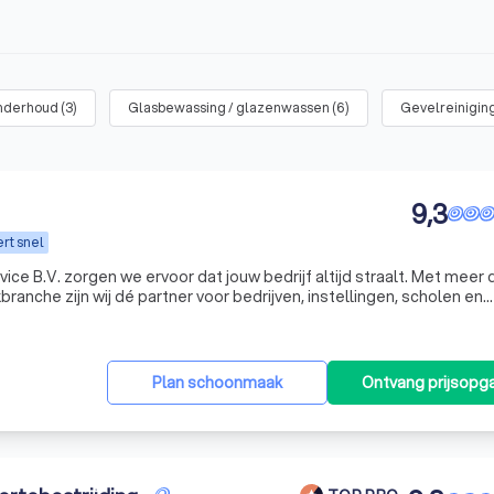
onderhoud
(
3
)
Glasbewassing / glazenwassen
(
6
)
Gevelreinigin
9,3
rt snel
vice B.V. zorgen we ervoor dat jouw bedrijf altijd straalt. Met meer 
ranche zijn wij dé partner voor bedrijven, instellingen, scholen en
ederland. Van reguliere schoonmaak tot glasbewassing, specialistis
Plan schoonmaak
Ontvang prijsopg