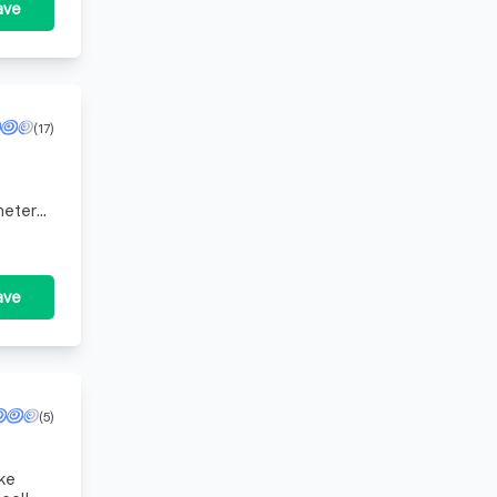
ave
(17)
meter
ijk en
ave
(5)
jke