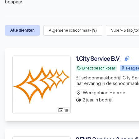
bespaar.
Alle diensten
Algemene schoonmaak
(
9
)
Vloer- & tapijt
1
.
City Service B.V.
Direct beschikbaar
Reagee
local_offer
Bij schoonmaakbedrijf City Ser
jaar ervaring in de schoonmaakb
kinderdagverblijven in heel N
Werkgebied Heerde
place
2 jaar in bedrijf
timelapse
19
photo_size_select_actual