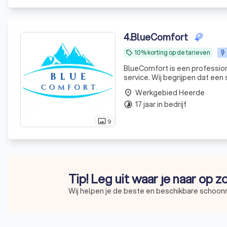
4
.
BlueComfort
10% korting op de tarieven
local_offer
BlueComfort is een profession
service. Wij begrijpen dat een
Werkgebied Heerde
place
17 jaar in bedrijf
timelapse
9
photo_size_select_actual
Tip! Leg uit waar je naar op 
Wij helpen je de beste en beschikbare schoon