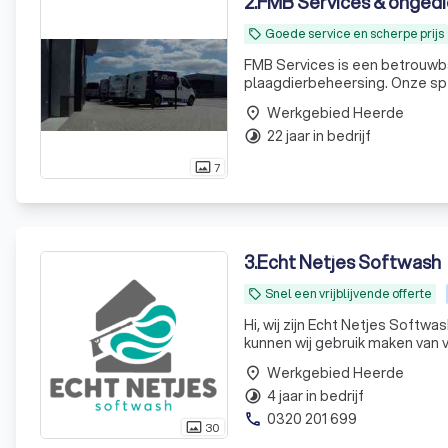
2
.
FMB Services & ongedi
Goede service en scherpe prijs
local_offer
FMB Services is een betrouwba
plaagdierbeheersing. Onze specialisten zijn VCA, IPM en NBC gecertificeerd en hebben jarenlange
ervaring in hun vakgebied. Wij zijn landelijk actief voor een dieptereiniging en voor de
Werkgebied Heerde
place
ongediertebestrijding voorn
22 jaar in bedrijf
timelapse
7
photo_size_select_actual
3
.
Echt Netjes Softwash
Snel een vrijblijvende offerte
local_offer
Hi, wij zijn Echt Netjes Softwash! Wij reinigen en impregneren uw gevels, daken en/of bestrating. H
kunnen wij gebruik maken van 
softwash wordt uw woning met
Werkgebied Heerde
place
4 jaar in bedrijf
timelapse
0320 201 699
phone
30
photo_size_select_actual