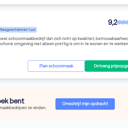
9,2
Reageert binnen 1 uur
eel schoonmaakbedrijf dat zich richt op kwaliteit, betrouwbaarhei
 schone omgeving niet alleen prettig is om in te wonen en te werke
ook bijdraagt aan gezondheid en een representatieve uitstraling. Met een team van gemoti
Plan schoonmaak
Ontvang prijsopg
zoek bent
Omschrijf mijn opdracht
maakbedrijven te vinden.