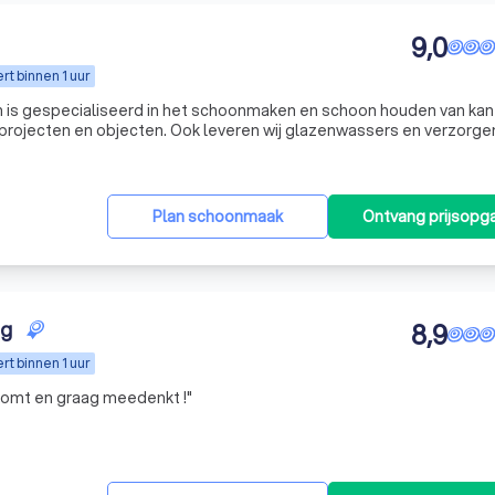
9,0
t binnen 1 uur
 is gespecialiseerd in het schoonmaken en schoon houden van kan
 projecten en objecten. Ook leveren wij glazenwassers en verzorgen
 al vele jaren in midden Nederland
Plan schoonmaak
Ontvang prijsopg
ng
8,9
t binnen 1 uur
 komt en graag meedenkt !
"