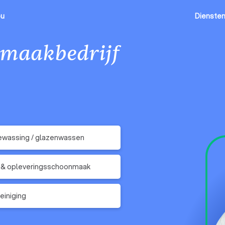
ou
Dienste
maakbedrijf
ewassing / glazenwassen
 & opleveringsschoonmaak
einiging