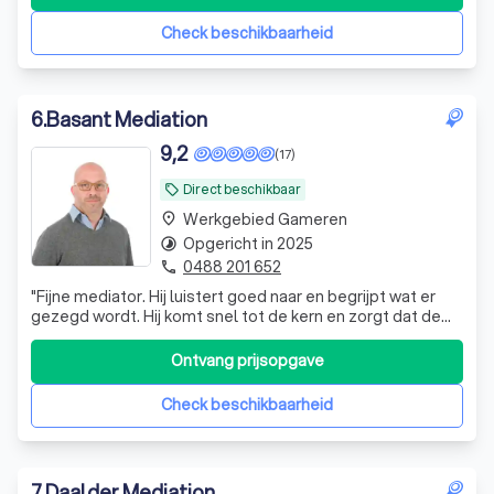
Check beschikbaarheid
6
.
Basant Mediation
9,2
(17)
Direct beschikbaar
local_offer
Werkgebied Gameren
place
Opgericht in 2025
timelapse
0488 201 652
phone
"
Fijne mediator. Hij luistert goed naar en begrijpt wat er
gezegd wordt. Hij komt snel tot de kern en zorgt dat de
onprettige communicatie verandert naar een open
communicatie. Hierdoor komt er ruimte om constructief
Ontvang prijsopgave
met elkaar in gesprek te gaan. Gelukkig was er geen lang
traject nodig. Door zijn deskundigheid waren er slechts
Check beschikbaarheid
enkele gesprekken nodig om tot een werkbare oplossing
te komen. Erg fijn en zeker een aanrader voor het traject.
"
7
.
Daalder Mediation