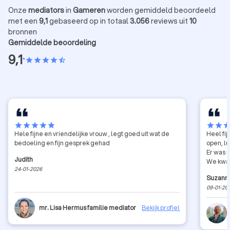
Onze
mediators
in
Gameren
worden gemiddeld beoordeeld
met een
9,1
gebaseerd op in totaal
3.056
reviews uit
10
bronnen
Gemiddelde beoordeling
9,1
•
star
star
star
star
star_half
star
star
star
star
star
star
star
sta
Hele fijne en vriendelijke vrouw , legt goed uit wat de
Heel fi
bedoeling en fijn gesprek gehad
open, lu
Er was r
Judith
We kwam
24-01-2026
Suzann
09-01-20
mr. Lisa Hermus familie mediator
Bekijk profiel