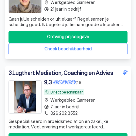
Werkgebied Gameren
place
21 jaar in bedrijf
timelapse
Gaan jullie scheiden of uit elkaar? Regel samen je
scheiding goed. Ik begeleid jullie naar goede afspraken
waar jullie mee verder kunnen. Deskundig en betrokken. Al
3 keer mediator van het jaar!
Ontvang prijsopgave
Check beschikbaarheid
3
.
Lugthart Mediation, Coaching en Advies
9,3
(11)
Direct beschikbaar
local_offer
Werkgebied Gameren
place
7 jaar in bedrijf
timelapse
026 202 3552
phone
Gespecialiseerd in arbeidsmediation en zakelijke
mediation. Veel ervaring met werkgerelateerd
ziekteverzuim. Werkzaam in Midden en Oost-Nederland.