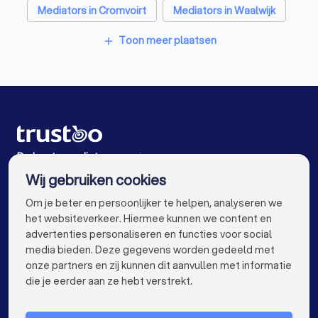
Mediators in Cromvoirt
Mediators in Waalwijk
Mediators in Gorinchem
Mediators in Amsterdam
Toon meer plaatsen
add
Mediators in Rotterdam
Mediators in Den Haag
Mediators in Utrecht
Mediators in Eindhoven
Mediators in Tilburg
Mediators in Groningen
Mediators in Almere
Mediators in Breda
De beste mediators voor jou
Wij gebruiken cookies
Mediators in Nijmegen
Mediators in Enschede
info@trustoo.nl
Om je beter en persoonlijker te helpen, analyseren we
Mediators in Haarlem
Mediators in Arnhem
het websiteverkeer. Hiermee kunnen we content en
advertenties personaliseren en functies voor social
Mediators in Amersfoort
Mediators in Apeldoorn
media bieden. Deze gegevens worden gedeeld met
onze partners en zij kunnen dit aanvullen met informatie
Mediators in Maastricht
Mediators in Leiden
keyboard_arrow_down
VOOR PARTICULIEREN
die je eerder aan ze hebt verstrekt.
Mediators in Dordrecht
Mediators in Zoetermeer
keyboard_arrow_down
VOOR BEDRIJVEN