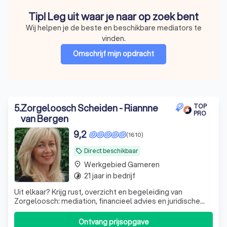
Tip! Leg uit waar je naar op zoek bent
Wij helpen je de beste en beschikbare mediators te
vinden.
Omschrijf mijn opdracht
5
.
Zorgeloosch Scheiden - Riannne
TOP
PRO
van Bergen
9,2
(1610)
Direct beschikbaar
local_offer
Werkgebied Gameren
place
21 jaar in bedrijf
timelapse
Uit elkaar? Krijg rust, overzicht en begeleiding van
Zorgeloosch: mediation, financieel advies en juridische
hulp onder één dak. Plan vrijblijvend een
kennismakingsgesprek.
Ontvang prijsopgave