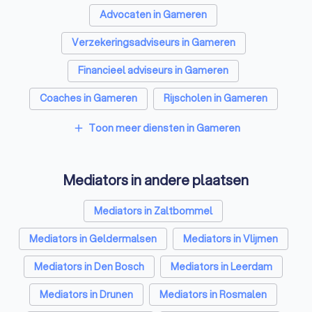
Advocaten in Gameren
Verzekeringsadviseurs in Gameren
Financieel adviseurs in Gameren
Coaches in Gameren
Rijscholen in Gameren
Relatietherapeuten in Gameren
Toon meer diensten in Gameren
add
Psychologen in Gameren
Mediators in andere plaatsen
Belastingadviseurs in Gameren
Hypotheekadviseurs in Gameren
Mediators in Zaltbommel
Personal trainers in Gameren
Diëtisten in Gameren
Mediators in Geldermalsen
Mediators in Vlijmen
Mediators in Den Bosch
Mediators in Leerdam
Mediators in Drunen
Mediators in Rosmalen