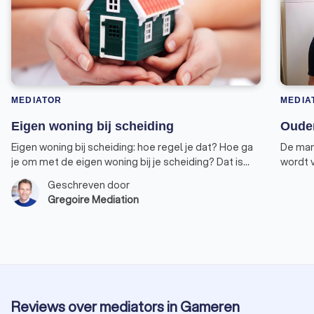
MEDIATOR
MEDIA
Eigen woning bij scheiding
Ouder
Eigen woning bij scheiding: hoe regel je dat? Hoe ga
De man
je om met de eigen woning bij je scheiding? Dat is
wordt 
een lastige. Je hebt te maken met de
gezame
Geschreven door
eigenwoningregeling, en die is bij scheiding nogal
graag s
Gregoire Mediation
ingewikkeld om toe te passen.
goed o
afsprak
blijkt 
Reviews over mediators in Gameren