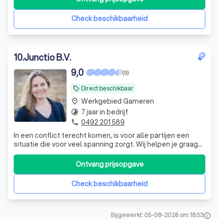
Check beschikbaarheid
10
.
Junctio B.V.
9,0
(5)
Direct beschikbaar
local_offer
Werkgebied Gameren
place
7 jaar in bedrijf
timelapse
0492 201 589
phone
In een conflict terecht komen, is voor alle partijen een
situatie die voor veel spanning zorgt. Wij helpen je graag
snel op weg richting een oplossing!
Ontvang prijsopgave
Check beschikbaarheid
Bijgewerkt: 05-08-2026 om 18:53
info