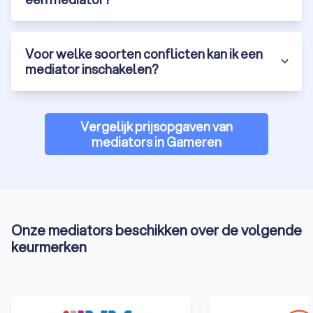
mediation.
Of je nu te maken hebt met een scheiding, een
arbeidsconflict of een burenruzie, mediation kan een
Voor welke soorten conflicten kan ik een
effectieve manier zijn om je conflict op te lossen. Een
mediator inschakelen?
mediator kan je helpen om de communicatie te verbeteren,
de onderliggende belangen helder te krijgen en samen tot
een oplossing te komen. Vraag vandaag nog vier offertes aan
bij mediators in Gameren en vind de geschikte mediator voor
Vergelijk prijsopgaven van
jouw situatie bij Trustoo.
mediators in Gameren
Onze mediators beschikken over de volgende
keurmerken