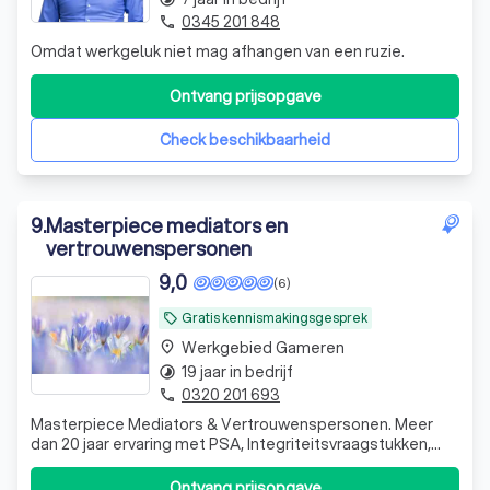
0345 201 848
phone
Omdat werkgeluk niet mag afhangen van een ruzie.
Ontvang prijsopgave
Check beschikbaarheid
9
.
Masterpiece mediators en
vertrouwenspersonen
9,0
(6)
Gratis kennismakingsgesprek
local_offer
Werkgebied Gameren
place
19 jaar in bedrijf
timelapse
0320 201 693
phone
Masterpiece Mediators & Vertrouwenspersonen. Meer
dan 20 jaar ervaring met PSA, Integriteitsvraagstukken,
conflictbeslechting en recht.
Ontvang prijsopgave