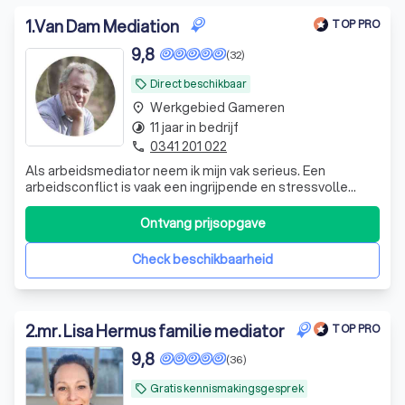
1
.
Van Dam Mediation
TOP PRO
9,8
(32)
Direct beschikbaar
local_offer
Werkgebied Gameren
place
11 jaar in bedrijf
timelapse
0341 201 022
phone
Als arbeidsmediator neem ik mijn vak serieus. Een
arbeidsconflict is vaak een ingrijpende en stressvolle
situatie, die grote gevolgen kan hebben voor iemands
werk, gezondheid en toekomst.
Ontvang prijsopgave
Check beschikbaarheid
2
.
mr. Lisa Hermus familie mediator
TOP PRO
9,8
(36)
Gratis kennismakingsgesprek
local_offer