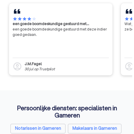
getoetst op hun ke
vaardigheden en m
houden aan gedrag
star
star
star
star
star
star
sta
een goede boomdeskundige gestuurd met…
Wat j
beroepsnormen.
een goede boomdeskundige gestuurd met deze indier
ze be
goed gedaan.
J.M.Fagel
account_circle
account_circl
30 jul
op
Trustpilot
Persoonlijke diensten: specialisten in
Gameren
Notarissen in Gameren
Makelaars in Gameren