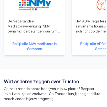
De Nederlandse
Het ADR-Register m
Mediatorsvereniging (NMv)
een internationaal 
behartigt de belangen van ruim
zich richt op de me
2.200 professionals en is
conflictoplossing. 
daarmee de grootste
doel om een platfo
Bekijk alle NMv mediators in
Bekijk alle ADR m
beroepsvereniging voor
waar je als consum
Gameren
Gamer
mediators als het gaat om
betrouwbare en pr
belangenbehartiging van
mediators kunt vinde
mediators binnen de politiek en
allerlei soorten con
het bedrijfsleven. Netwerken,
kunnen helpen. In t
continue persoonlijke
tot bijvoorbeeld he
ontwikkeling, een betere
zich specifiek op fi
Wat anderen zeggen over Trustoo
rechtspositie van mediators en
echtscheidingen rich
het vergroten van de markt voor
ADR-Register meer
Op zoek naar de beste bedrijven in jouw plaats? Bespaar
mediation zijn de speerpunten
algemeen register
jezelf veel tijd en zoekwerk. Op Trustoo kun jij een geschikte
van de NMv.
mediators die in ve
match vinden in jouw omgeving!
vakgebieden gespe
zijn. De mediators