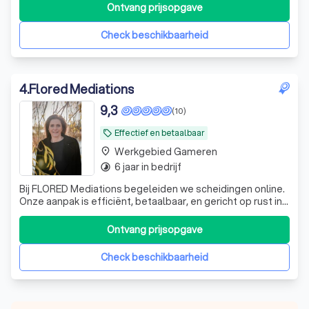
Ontvang prijsopgave
Check beschikbaarheid
4
.
Flored Mediations
9,3
(10)
Effectief en betaalbaar
local_offer
Werkgebied Gameren
place
6 jaar in bedrijf
timelapse
Bij FLORED Mediations begeleiden we scheidingen online.
Onze aanpak is efficiënt, betaalbaar, en gericht op rust in
een emotionele periode. Ook werken we via de RvRvoor
gesubsideieerde bijstand
Ontvang prijsopgave
Check beschikbaarheid