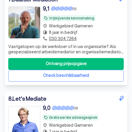
9,1
(5)
Vrijblijvende kennismaking
local_offer
Werkgebied Gameren
place
8 jaar in bedrijf
timelapse
030 304 7264
phone
Vastgelopen op de werkvloer of in uw organisatie? Als
gespecialiseerd arbeidsmediator en organisatiemediator
begeleid ik het gesprek zodat u samen tot een oplossing
kunt komen.
Ontvang prijsopgave
Check beschikbaarheid
8
.
Let's Mediate
9,0
(8)
Gratis eerste adviesgesprek
local_offer
Werkgebied Gameren
place
7 jaar in bedrijf
timelapse