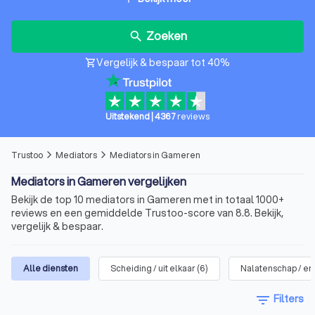
Zoeken
search
Vergelijk & bespaar tot 40%
shopping_cart
Uitstekend
|
4367
reviews
Trustoo
Mediators
Mediators in Gameren
arrow_forward_ios
arrow_forward_ios
Mediators in Gameren vergelijken
Bekijk de top 10 mediators in Gameren met in totaal 1000+
reviews en een gemiddelde Trustoo-score van 8.8. Bekijk,
vergelijk & bespaar.
Alle diensten
Scheiding / uit elkaar
(
6
)
Nalatenschap / er
filter_list
Filters