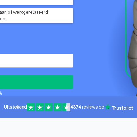
an of werkgerelateerd
eem
%
Uitstekend
4374
reviews op