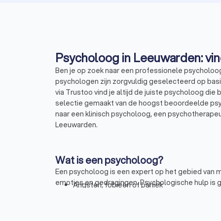
Ben je op zoek naar een professionele psycholoo
psychologen zijn zorgvuldig geselecteerd op basis 
via Trustoo vind je altijd de juiste psycholoog die
selectie gemaakt van de hoogst beoordeelde psy
naar een klinisch psycholoog, een psychotherape
Leeuwarden.
Wat is een psycholoog?
Een psycholoog is een expert op het gebied van
emoties en gedragingen. Psychologische hulp is 
Angsten, fobieën of paniek
Depressie of neerslachtig
Relatie- of gezinsproblemen
eetproblemen of negatief lichaamsbeeld