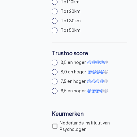
Tot 10km
Tot 20km
Tot 30km
Tot 50km
Trustoo score
8,5 en hoger
8,0 en hoger
7,5 en hoger
6,5 en hoger
Keurmerken
Nederlands Instituut van
check_box_outline_blank
Psychologen