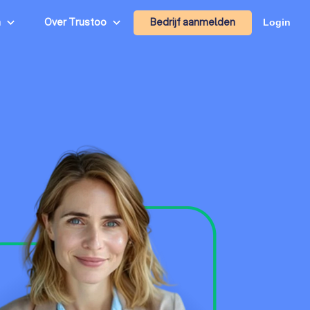
Bedrijf aanmelden
n
Over Trustoo
Login