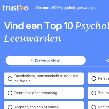
De beste 500+ psychologen
voor jou
Vind een Top 10
Psycho
Leeuwarden
Zoeken op dienst
auto_aweso
search
Onzekerheid, eenzaamheid of negatief
Relati
zelfbeeld
Depressie of neerslachtig
Traum
Angsten, fobieën of paniek
Verlie