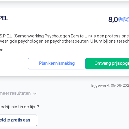
PEL
8,0
S.P.E.L. (Samenwerking Psychologen Eerste Lijn) is een professione
vestigde psychologen en psychotherapeuten. U kunt bij ons terech
eralistische basis geestelijke gezondheidszorg (GBGGZ) specialis
en
Plan kennismaking
Ontvang prijsopg
Bijgewerkt: 05-08-202
keyboard_arrow_down
meer resultaten
drijf niet in de lijst?
ld je gratis aan