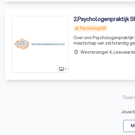
2
.
Psychologenpraktijk S
Psycholoog NIP
grade
Over ons Psychologenpraktijk 
maatschap van zelfstandig ge
(uitgebreide) diagnostiek gen
Westersingel 4, Leeuward
place
ge
1
photo_size_select_actual
Toon 
Jouw be
Me