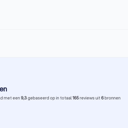
den
ld met een
9,3
gebaseerd op in totaal
165
reviews uit
6
bronnen