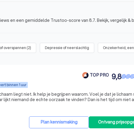
iews en een gemiddelde Trustoo-score van 8.7. Bekijk, vergelijk & 
 of overspannen
(
2
)
Depressie of neerslachtig
Onzekerheid, een
9,8
TOP PRO
ert binnen 1 uur
niet. Ik help je begrijpen waarom. Voel je dat je lichaam steeds
 lijkt niemand de echte oorzaak te vinden? Dan is het tijd om niet 
naar de klacht te kijken, maar naar het lichaam als geheel. Met de **Vrij & Vitaal Met
Plan kennismaking
Ontvang prijsopg