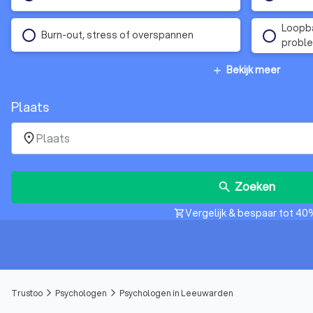
Loopba
Burn-out, stress of overspannen
probl
Bekijk meer
add
Plaats
place
Zoeken
search
Vergelijk & bespaar tot 40
shopping_cart
Trustoo
Psychologen
Psychologen in Leeuwarden
arrow_forward_ios
arrow_forward_ios