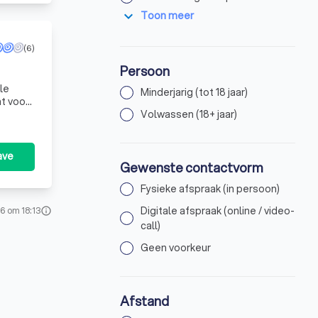
expand_more
Toon meer
(6)
Persoon
le
Minderjarig (tot 18 jaar)
t voor
tische
Volwassen (18+ jaar)
ave
Gewenste contactvorm
Fysieke afspraak (in persoon)
Digitale afspraak (online / video-
6 om 18:13
info
call)
Geen voorkeur
Afstand