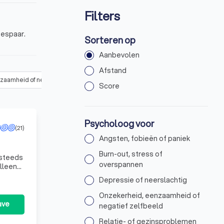
Filters
bespaar.
Sorteren op
Aanbevolen
Afstand
zaamheid of negatief zelfbeeld
Relatie- of gezinsproblemen
T
Score
Psycholoog voor
(21)
Angsten, fobieën of paniek
Burn-out, stress of
overspannen
alleen
Depressie of neerslachtig
Onzekerheid, eenzaamheid of
ave
negatief zelfbeeld
Relatie- of gezinsproblemen