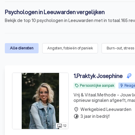
Psychologen in Leeuwarden vergelijken
Bekijk de top 10 psychologen in Leeuwarden met in totaal 165 rev
Alle diensten
Angsten, fobieën of paniek
Burn-out, stress
1
.
Praktyk Josephine
Persoonlijke aanpak
Reage
local_offer
Vrij & Vitaal Methode – Jouw lichaam liegt 
opnieuw signalen afgeeft, maar
Werkgebied Leeuwarden
place
3 jaar in bedrijf
timelapse
12
photo_size_select_actual