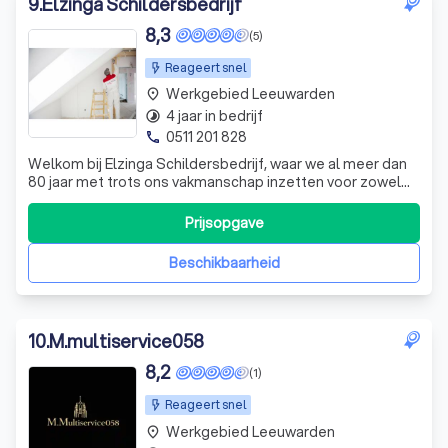
9
.
Elzinga Schildersbedrijf
8,3
(5)
Reageert snel
Werkgebied Leeuwarden
place
4 jaar in bedrijf
timelapse
0511 201 828
phone
Welkom bij Elzinga Schildersbedrijf, waar we al meer dan
80 jaar met trots ons vakmanschap inzetten voor zowel
particuliere als zakelijke klanten. Ons familiebedrijf,
opgericht door de gebroeders Elzinga, heeft zich
Prijsopgave
ontwikkeld tot een gerenommeerde speler in de
schilderswereld. Wij onderscheiden ons
Beschikbaarheid
10
.
M.multiservice058
8,2
(1)
Reageert snel
Werkgebied Leeuwarden
place