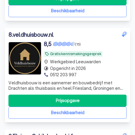
heb ik ervaring met het leggen van laminaat en
vloerwerkzaamheden, tuinonderhoud en lichte bu
Beschikbaarheid
8
.
veldhuisbouw.nl
8,5
(15)
Gratis kennismakingsgesprek
local_offer
Werkgebied Leeuwarden
place
Opgericht in 2026
timelapse
0512 203 997
phone
Veldhuisbouw is een aannemer en bouwbedrijf met
Drachten als thuisbasis en heel Friesland, Groningen en
Drenthe als werkgebied. Voor particulieren én bedrijven
verzorgen wij complete verbouwingen,
Prijsopgave
badkamerrenovaties, stucwerk, buitenschilderwerk,
maatwerk interieur en alles daartussenin ruim 35 die
Beschikbaarheid