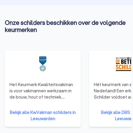
Onze schilders beschikken over de volgende
keurmerken
Het Keurmerk Kwaliteitsvakman
Hét keurmerk van s
is voor vakmannen werkzaam in
Nederland! Een erkend Betere
de bouw, hout of techniek.
Schilder voldoet a
Daarnaast moet de vakman
toelatingseisen en
minimaal 5 jaar werkervaring
opdrachtgevers de 
Bekijk alle KwVakman schilders in
Bekijk alle DBS s
hebben of een relevant
ze gekozen hebben
Leeuwarden
Leeuwar
vakdiploma en 2 jaar
echte vakman. Die tr
werkervaring. Met een vakman
vak en gaat voor he