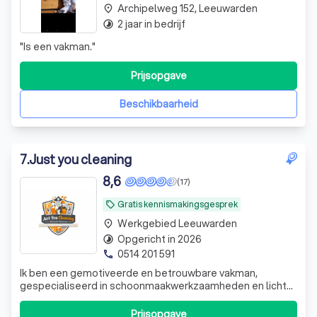
Archipelweg 152, Leeuwarden
place
2 jaar in bedrijf
timelapse
"
Is een vakman.
"
Prijsopgave
Beschikbaarheid
7
.
Just you cleaning
8,6
(17)
Gratis kennismakingsgesprek
local_offer
Werkgebied Leeuwarden
place
Opgericht in 2026
timelapse
0514 201 591
phone
Ik ben een gemotiveerde en betrouwbare vakman,
gespecialiseerd in schoonmaakwerkzaamheden en lichte
klussen. Ik bied professionele schoonmaakdiensten aan
voor woningen, kantoren en andere ruimtes. Daarnaast
Prijsopgave