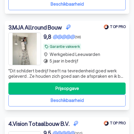
Beschikbaarheid
3
.
MJA Allround Bouw
TOP PRO
9,8
(58)
Garantie vakwerk
local_offer
Werkgebied Leeuwarden
place
5 jaar in bedrijf
timelapse
"
Dit schildert bedrijf heeft na tevredenheid goed werk
geleverd . Ze houden zich goed aan de afspraken en ik ben
tevreden over hun inzet en laten schoon en opgeruimd
achter.
"
Prijsopgave
Beschikbaarheid
4
.
Vision Totaalbouw B.V.
TOP PRO
9,5
(201)