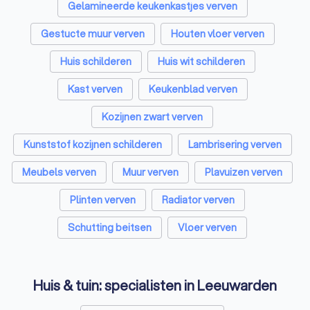
Gelamineerde keukenkastjes verven
Gestucte muur verven
Houten vloer verven
Huis schilderen
Huis wit schilderen
Kast verven
Keukenblad verven
Kozijnen zwart verven
Kunststof kozijnen schilderen
Lambrisering verven
Meubels verven
Muur verven
Plavuizen verven
Plinten verven
Radiator verven
Schutting beitsen
Vloer verven
Huis & tuin: specialisten in Leeuwarden