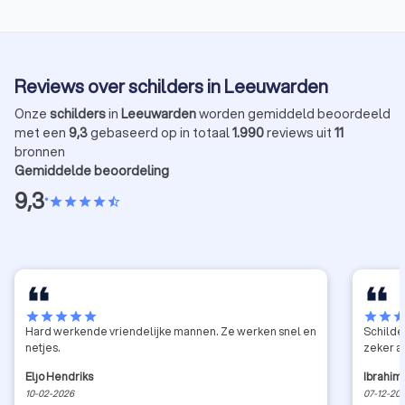
Reviews over schilders in Leeuwarden
Onze
schilders
in
Leeuwarden
worden gemiddeld beoordeeld
met een
9,3
gebaseerd op in totaal
1.990
reviews uit
11
bronnen
Gemiddelde beoordeling
9,3
•
star
star
star
star
star_half
star
star
star
star
star
star
star
sta
Hard werkende vriendelijke mannen. Ze werken snel en
Schilde
netjes.
zeker a
Eljo Hendriks
Ibrahim
10-02-2026
07-12-20