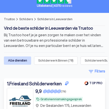
Uitstekend
|
4375
reviews
Trustoo
Schilders
Schilders in Leeuwarden
arrow_forward_ios
arrow_forward_ios
Vind de beste schilder in Leeuwarden via Trustoo
Bij Trustoo hoef je je geen zorgen te maken over het vinden
van een betrouwbare en professionele schilder in
Leeuwarden. Of je nu een particulier bent en je huis wil laten
schilderen of een bedrijfseigenaar die een professionele
uitstraling nastreeft. Trustoo biedt een selectie van ervaren
Alle diensten
Schilderwerk Binnen
(
78
)
Schilderwerk Bui
schilders in Leeuwarden die vakkundig werk leveren en
betrouwbaar zijn. Of het nu gaat om het schilderen van muren,
filter_list
Filters
plafonds, kozijnen of gevels, onze schilders beschikken over
de nodige expertise en vaardigheden om jouw project tot in
1
.
Friesland Schilderwerken
de puntjes af te werken.
TOP PRO
Schilder in Leeuwarden inschakelen voor
9,9
(79)
jouw project
Gratis kennismakingsgesprek
local_offer
Wat is een schilder? Ontdek de
De Gealanden 175, Leeuwarden
place