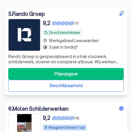
5
.
Rando Groep
9,2
(11)
Direct beschikbaar
local_offer
Werkgebied Leeuwarden
place
3 jaar in bedrijf
timelapse
Rando Groep is gespecialiseerd in strak stucwerk,
schilderwerk, vloeren en complete afbouw. Wij werken
netjes, communiceren duidelijk en leveren vakwerk met
garantie. Van kleine klus tot complete renovatie: wij
Prijsopgave
denken mee en zorgen voor een strak eindresultaat.
Beschikbaarheid
6
.
Molen Schilderwerken
9,2
(18)
Reageert binnen 1 uur