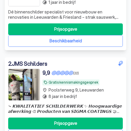
veelzijdigheid van het vak
1 jaar in bedrijf
timelapse
Waarom een professionele schilder in
Dé binnenschilder specialist voor nieuwbouw en
renovaties in Leeuwarden & Friesland – strak sauswerk,
Leeuwarden inhuren?
renovlies en professioneel spuitwerk.
Prijsopgave
Welke soorten schilderwerk zijn er?
Ontdek de mogelijkheden
Beschikbaarheid
Wat kost een schilder?
2
.
JMS Schilders
9,9
(22)
Gratis kennismakingsgesprek
local_offer
Poolsterweg 9, Leeuwarden
place
8 jaar in bedrijf
timelapse
⤷ 𝙆𝙒𝘼𝙇𝙄𝙏𝘼𝙏𝙄𝙀𝙁 𝙎𝘾𝙃𝙄𝙇𝘿𝙀𝙍𝙒𝙀𝙍𝙆 ✨ 𝙃𝙤𝙤𝙜𝙬𝙖𝙖𝙧𝙙𝙞𝙜𝙚
𝙖𝙛𝙬𝙚𝙧𝙠𝙞𝙣𝙜 🎨 𝙋𝙧𝙤𝙙𝙪𝙘𝙩𝙚𝙣 𝙫𝙖𝙣 𝙎𝙄𝙂𝙈𝘼 𝘾𝙊𝘼𝙏𝙄𝙉𝙂𝙎 🤝
𝙑𝙤𝙤𝙧 𝙚𝙡𝙠𝙚 𝙬𝙚𝙣𝙨 𝙚𝙚𝙣 𝙜𝙚𝙥𝙖𝙨𝙩 𝙧𝙚𝙨𝙪𝙡𝙩𝙖𝙖𝙩.
Prijsopgave