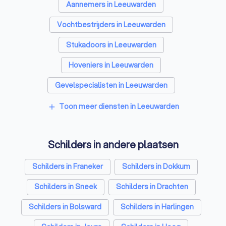
Aannemers in Leeuwarden
Vochtbestrijders in Leeuwarden
Stukadoors in Leeuwarden
Hoveniers in Leeuwarden
Gevelspecialisten in Leeuwarden
Vloerleggers in Leeuwarden
Toon meer diensten in Leeuwarden
add
Elektriciens in Leeuwarden
Schilders in andere plaatsen
Isolatiebedrijven in Leeuwarden
Ongediertebestrijders in Leeuwarden
Schilders in Franeker
Schilders in Dokkum
Architecten in Leeuwarden
Schilders in Sneek
Schilders in Drachten
Zonwering specialisten in Leeuwarden
Schilders in Bolsward
Schilders in Harlingen