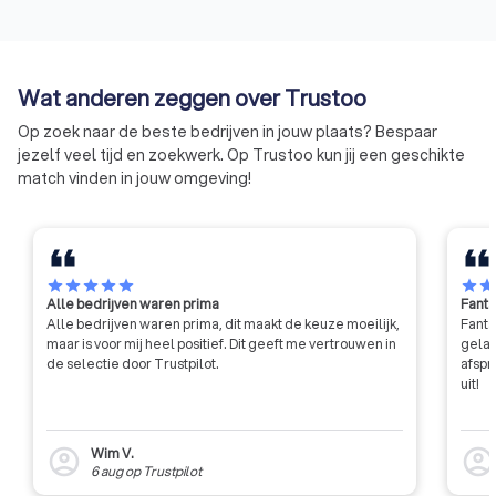
met die keur weet je dus dat je
resultaat. Omdat z
ervaring haalt.
onderschrijven: T
VAK!
Wat anderen zeggen over Trustoo
Op zoek naar de beste bedrijven in jouw plaats? Bespaar
jezelf veel tijd en zoekwerk. Op Trustoo kun jij een geschikte
match vinden in jouw omgeving!
star
star
star
star
star
star
sta
Alle bedrijven waren prima
Fanta
Alle bedrijven waren prima, dit maakt de keuze moeilijk,
Fanta
maar is voor mij heel positief. Dit geeft me vertrouwen in
gelat
de selectie door Trustpilot.
afspr
uit!
Wim V.
account_circle
account_circl
6 aug
op
Trustpilot