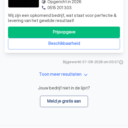
Opgericht in 2026
timelapse
0515 201 303
phone
Wij zijn een opkomend bedrijf, wat staat voor perfectie &
levering van het gewilde resultaat!
Prijsopgave
Beschikbaarheid
Bijgewerkt: 07-08-2026 om 00:07
info
keyboard_arrow_down
Toon meer resultaten
Jouw bedrijf niet in de lijst?
Meld je gratis aan