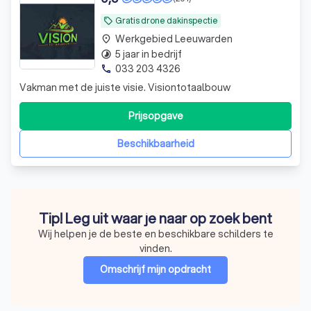
Gratis drone dakinspectie
local_offer
Werkgebied Leeuwarden
place
5 jaar in bedrijf
timelapse
033 203 4326
phone
Vakman met de juiste visie. Visiontotaalbouw
Prijsopgave
Beschikbaarheid
Tip! Leg uit waar je naar op zoek bent
Wij helpen je de beste en beschikbare schilders te
vinden.
Omschrijf mijn opdracht