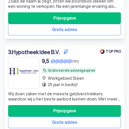
Zoals de naam al zegt, zitten we boordevol ideeën om
een woning te verkopen. Na een jarenlange ervaring als
succesvol en professioneel aankoopmakelaar hebben we
gezien wat er beter kan en vooral beter moet als het gaat
Prijsopgave
om de verkoop van woningen. Met Makelaar Idee heeft u
een jong dynamisch team bi
Gratis advies
3
.
Hypotheek Idee B.V.
TOP PRO
9,5
(181)
Gratis eerste adviesgesprek
local_offer
Werkgebied Sleen
place
25 jaar in bedrijf
timelapse
Wij doen zaken met de meeste geldverstrekkers
waardoor wij u het beste aanbod kunnen doen. Met meer
dan 15 jaar ervaring bieden wij altijd een betrouwbaar
advies en een totaalpakket aan oplossingen.
Prijsopgave
Gratis advies