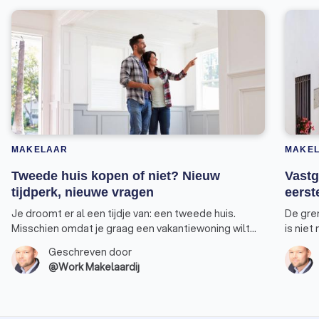
MAKELAAR
MAKE
Tweede huis kopen of niet? Nieuw
Vastg
tijdperk, nieuwe vragen
eerst
Je droomt er al een tijdje van: een tweede huis.
De gre
Misschien omdat je graag een vakantiewoning wilt
is niet
bezitten waarnaar je tijdens de wintermaanden kan
Een won
Geschreven door
uitwijken. Of omdat je extra inkomen wilt genereren
voorde
@Work Makelaardij
door het huis te verhuren. Feit is dat de regels op het
profite
punt staan om ingrijpend te veranderen. Ik merk dat
aankoo
dit bij veel van mijn klanten tot onzekerheid leidt.
rendeme
Laten we die hamvraag daarom toch eens
eens bi