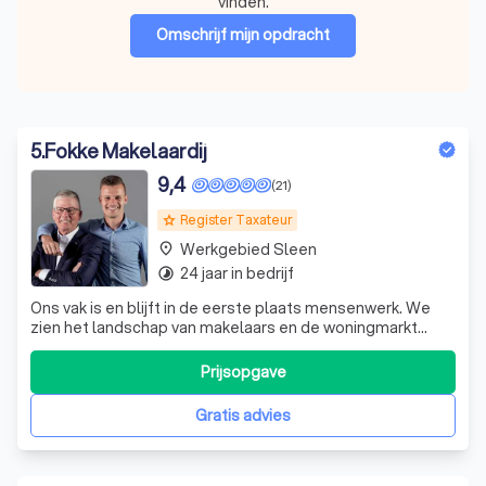
vinden.
Omschrijf mijn opdracht
5
.
Fokke Makelaardij
9,4
(21)
Register Taxateur
grade
Werkgebied Sleen
place
24 jaar in bedrijf
timelapse
Ons vak is en blijft in de eerste plaats mensenwerk. We
zien het landschap van makelaars en de woningmarkt
veranderen en kiezen daarin bewust onze eigen richting.
We hebben onze processen digitaal gestroomlijnd. Zo
Prijsopgave
blijft er meer tijd en ruimte voor wat we het belangrijkst
vinden: jouw wensen in kaa
Gratis advies