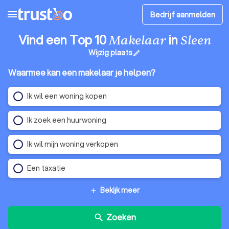
menu
Bedrijf aanmelden
Vind een Top 10
in
Makelaar
Sleen
Wijzig plaats
edit
Waarmee kan een makelaar je helpen?
Ik wil een woning kopen
Ik zoek een huurwoning
Ik wil mijn woning verkopen
Een taxatie
Bekijk meer
add
Zoeken
search