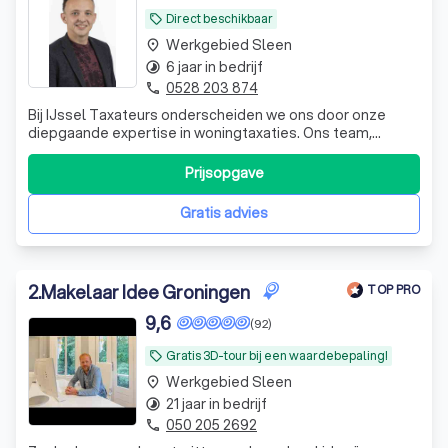
Direct beschikbaar
local_offer
Werkgebied Sleen
place
6 jaar in bedrijf
timelapse
0528 203 874
phone
Bij IJssel Taxateurs onderscheiden we ons door onze
diepgaande expertise in woningtaxaties. Ons team,
bestaande uit zes toegewijde professionals, waaronder
drie register-taxateurs, zet zich dagelijks in om de waarde
Prijsopgave
van uw woning nauwkeurig te bepalen. Met een scherp
oog voor detail en een rustige b
Gratis advies
2
.
Makelaar Idee Groningen
TOP PRO
9,6
(92)
Gratis 3D-tour bij een waardebepaling!
local_offer
Werkgebied Sleen
place
21 jaar in bedrijf
timelapse
050 205 2692
phone