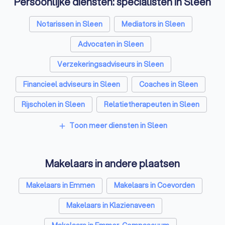
Persoonlijke diensten: specialisten in Sleen
Notarissen in Sleen
Mediators in Sleen
Advocaten in Sleen
Verzekeringsadviseurs in Sleen
Financieel adviseurs in Sleen
Coaches in Sleen
Rijscholen in Sleen
Relatietherapeuten in Sleen
Psychologen in Sleen
Belastingadviseurs in Sleen
Toon meer diensten in Sleen
add
Hypotheekadviseurs in Sleen
Makelaars in andere plaatsen
Personal trainers in Sleen
Diëtisten in Sleen
Makelaars in Emmen
Makelaars in Coevorden
Makelaars in Klazienaveen