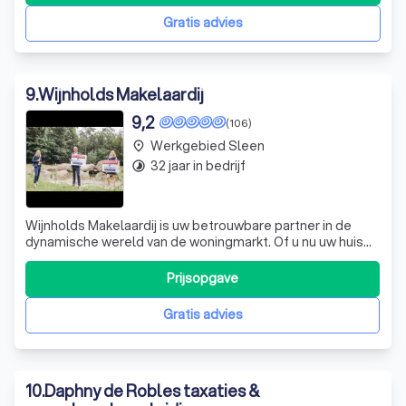
gebracht. Vodoz Makelaardij is tevens gespec
Gratis advies
9
.
Wijnholds Makelaardij
9,2
(106)
Werkgebied Sleen
place
32 jaar in bedrijf
timelapse
Wijnholds Makelaardij is uw betrouwbare partner in de
dynamische wereld van de woningmarkt. Of u nu uw huis
wilt verkopen, een nieuwe woning zoekt of een
deskundige taxatie nodig heeft, wij staan voor u klaar met
Prijsopgave
deskundig advies en persoonlijke begeleiding. Onze
ervaren makelaars en taxateurs onder
Gratis advies
10
.
Daphny de Robles taxaties &