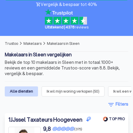
Vergelijk & bespaar tot 40%
shopping_cart
Uitstekend
|
4378
reviews
Trustoo
Makelaars
Makelaars in Sleen
arrow_forward_ios
arrow_forward_ios
Makelaars in Sleen vergelijken
Bekijk de top 10 makelaars in Sleen met in totaal 1000+
reviews en een gemiddelde Trustoo-score van 8.8. Bekijk,
vergelijk & bespaar.
Alle diensten
Ik wil mijn woning verkopen
(
50
)
Ik wil een 
filter_list
Filters
1
.
IJssel Taxateurs Hoogeveen
TOP PRO
9,8
(375)