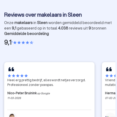
bespreken. Moet je momenteel investeren in een
om huur
tweede woning?
Reviews over makelaars in Sleen
Onze
makelaars
in
Sleen
worden gemiddeld beoordeeld met
een
9,1
gebaseerd op in totaal
4.038
reviews uit
9
bronnen
Gemiddelde beoordeling
9,1
•
star
star
star
star
star_half
star
star
star
star
star
star
star
sta
Heel erg prettig bedrijf, alles wordt netjes verzorgd.
Vriende
Professioneel zonder poespas.
mutatie
Nico-Peter Bruinink
Herman
op Google
11-03-2026
07-02-20