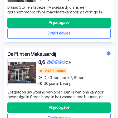
Bruins Slot en Kroezen Makelaardij o.z. is een
gerenommeerd NVM-makelaarskantoor, gevestigd in
Hollandscheveld. Sinds 1995 zijn wij gespecialiseerd in
onroerend goed en bieden wij deskundige begeleiding bij
Prijsopgave
aan- en verkoop, huur en verhuur, taxaties, hypotheken en
beheer van onroerend goed. Ons comp
Gratis advies
De Flinten Makelaardij
8,6
(21)
NVM Makelaar
grade
De Goornhoek 7, Sleen
place
30 jaar in bedrijf
timelapse
Zorgeloos uw woning verkopen! Dat is wat ons kantoor
gevestigd in Sleen hoog in het vaandel heeft staan, dit
aangevuld met een stuk "service, kwaliteit en persoonlijke
benadering" willen we de dienstverlening van de
Prijsopgave
makelaardij op een hoger plan brengen. Bij ons zijn de
lijnen kort door de vrij pl