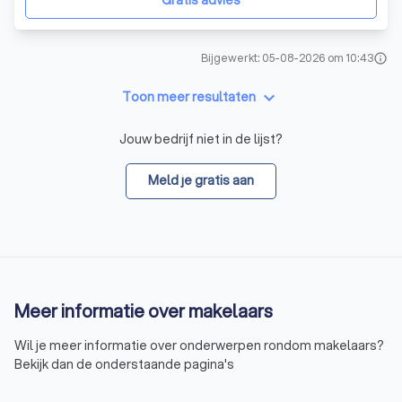
Gratis advies
Bijgewerkt: 05-08-2026 om 10:43
info
keyboard_arrow_down
Toon meer resultaten
Jouw bedrijf niet in de lijst?
Meld je gratis aan
Meer informatie over makelaars
Wil je meer informatie over onderwerpen rondom makelaars?
Bekijk dan de onderstaande pagina's