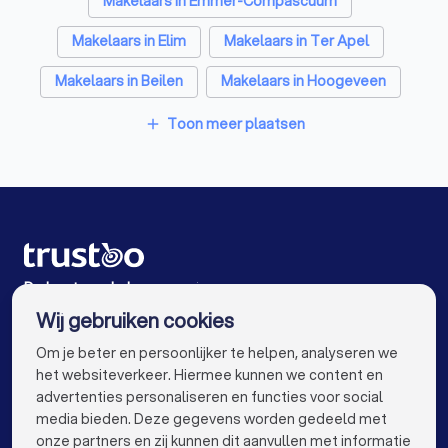
Makelaars in Emmer-Compascuum
Makelaars in Elim
Makelaars in Ter Apel
Makelaars in Beilen
Makelaars in Hoogeveen
Makelaars in Hardenberg
Makelaars in Stadskanaal
Toon meer plaatsen
add
Makelaars in Amsterdam
Makelaars in Rotterdam
Makelaars in Den Haag
Makelaars in Utrecht
Makelaars in Eindhoven
Makelaars in Tilburg
Makelaars in Groningen
Makelaars in Almere
De beste makelaars voor jou
Wij gebruiken cookies
Makelaars in Breda
Makelaars in Nijmegen
info@trustoo.nl
Om je beter en persoonlijker te helpen, analyseren we
Makelaars in Enschede
Makelaars in Haarlem
het websiteverkeer. Hiermee kunnen we content en
advertenties personaliseren en functies voor social
Makelaars in Arnhem
Makelaars in Amersfoort
media bieden. Deze gegevens worden gedeeld met
onze partners en zij kunnen dit aanvullen met informatie
Makelaars in Apeldoorn
Makelaars in Den Bosch