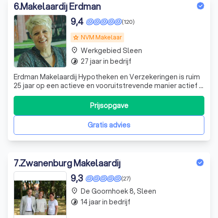
6
.
Makelaardij Erdman
9,4
(120)
NVM Makelaar
grade
Werkgebied Sleen
place
27 jaar in bedrijf
timelapse
Erdman Makelaardij Hypotheken en Verzekeringen is ruim
25 jaar op een actieve en vooruitstrevende manier actief in
Ter Apel en omgeving. Het werkgebied strekt zich uit
richting Stadskanaal en Emmen. Maar ook in Duitsland is
Prijsopgave
ons kantoor actief. Op Funda en andere review-sites
worden we uitstekend be
Gratis advies
7
.
Zwanenburg Makelaardij
9,3
(27)
De Goornhoek 8, Sleen
place
14 jaar in bedrijf
timelapse