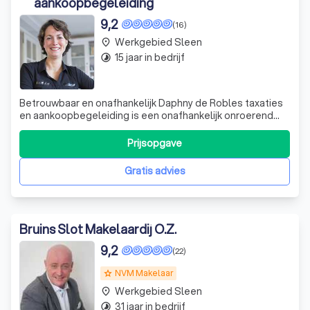
aankoopbegeleiding
9,2
(16)
Werkgebied Sleen
place
15 jaar in bedrijf
timelapse
Betrouwbaar en onafhankelijk Daphny de Robles taxaties
en aankoopbegeleiding is een onafhankelijk onroerend
goed kantoor voor particuliere en zakelijke
opdrachtgevers. Met meer dan twintig jaar ervaring is
Prijsopgave
Daphny de Robles een betrouwbare en professionele
makelaar-taxateur in het Overijsselse Vechtd
Gratis advies
Bruins Slot Makelaardij O.Z.
9,2
(22)
NVM Makelaar
grade
Werkgebied Sleen
place
31 jaar in bedrijf
timelapse