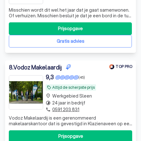
Misschien wordt dit wel het jaar dat je gaat samenwonen.
Of verhuizen. Misschien besluit je dat je een bord in de tuin
gaat zetten. Misschien zie je dit jaar ineens het huis van je
dromen. Wat je ook gaat doen, het team van Zwanenburg
Prijsopgave
Makelaardij staat voor je klaar.
Gratis advies
8
.
Vodoz Makelaardij
TOP PRO
9,3
(45)
Altijd de scherpste prijs
local_offer
Werkgebied Sleen
place
24 jaar in bedrijf
timelapse
0591 203 831
phone
Vodoz Makelaardij is een gerenommeerd
makelaarskantoor dat is gevestigd in Klazienaveen op een
goede zichtlocatie nabij de ovonde. Vodoz makelaardij is
al 23 jaar actief op de Drentse huizenmarkt en vele
Prijsopgave
verkoop en aankoop transacties tot een goed einde