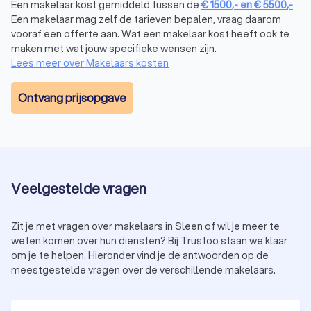
Een makelaar kost gemiddeld tussen de
€
1500
,-
en
€
5500
,-
Een makelaar mag zelf de tarieven bepalen, vraag daarom
vooraf een offerte aan. Wat een makelaar kost heeft ook te
Aankoopmakelaar
maken met wat jouw specifieke wensen zijn.
Een
aankoopmakelaar
begeleidt je bij het kopen van een huis.
Lees meer over Makelaars kosten
De voornaamste taken van een aankoopmakelaar in Sleen zijn:
zoeken naar huizen die aan jouw wensen voldoen;
begeleiden je bij bezichtigingen;
Ontvang prijsopgave
onderhandelen met de verkopende partij om een
eerlijke prijs te garanderen.
Huur- of verhuurmakelaar
Een
verhuurmakelaar
helpt bij het verhuren of huren van een
Veelgestelde vragen
huis of appartement in Sleen. De belangrijkste taken van een
verhuurmakelaar zijn:
jouw eigendom adverteren op geschikte platformen;
Zit je met vragen over makelaars in Sleen of wil je meer te
potentiële (ver)huurders screenen om een goede match
weten komen over hun diensten? Bij Trustoo staan we klaar
te vinden;
om je te helpen. Hieronder vind je de antwoorden op de
het huurcontract beheren en zorgen voor een vlotte
meestgestelde vragen over de verschillende makelaars.
overdracht.