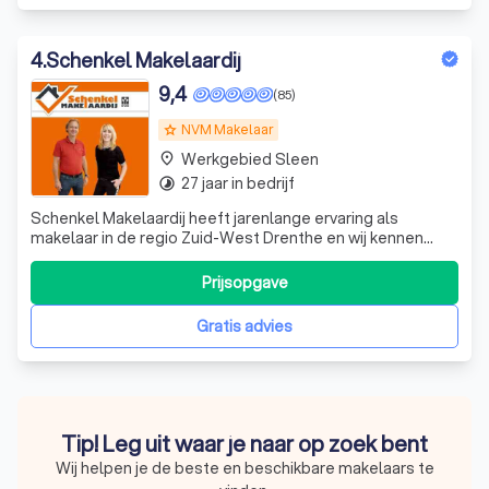
4
.
Schenkel Makelaardij
9,4
(85)
NVM Makelaar
grade
Werkgebied Sleen
place
27 jaar in bedrijf
timelapse
Schenkel Makelaardij heeft jarenlange ervaring als
makelaar in de regio Zuid-West Drenthe en wij kennen
Hoogeveen en omgeving als geen ander. De regio Zuid-
West Drenthe is het gebied waar wij ons het meest thuis
Prijsopgave
voelen, waar we zelf wonen, werken en leven. Hier hebben
wij in onze advisering iedere d
Gratis advies
Tip! Leg uit waar je naar op zoek bent
Wij helpen je de beste en beschikbare makelaars te