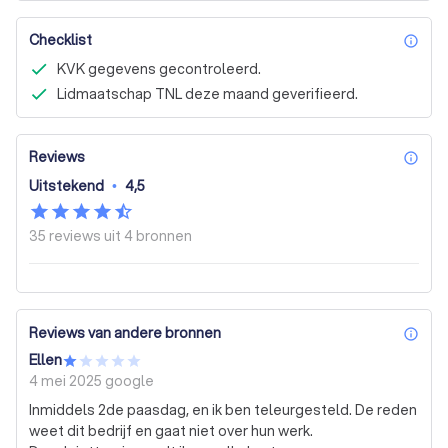
Checklist
inf
KVK gegevens gecontroleerd.
Lidmaatschap TNL deze maand geverifieerd.
Reviews
inf
Uitstekend
•
4,5
35 reviews uit
4 bronnen
Reviews van andere bronnen
inf
Ellen
4 mei 2025
google
Inmiddels 2de paasdag, en ik ben teleurgesteld. De reden
weet dit bedrijf en gaat niet over hun werk.