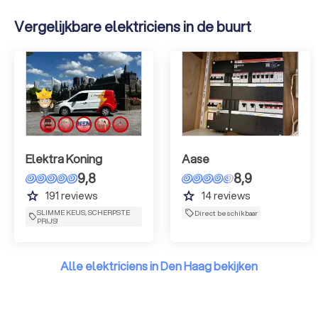
Vergelijkbare elektriciens in de buurt
Elektra Koning
Aase
9,8
8,9
grade
grade
191
reviews
14
reviews
SLIMME KEUS, SCHERPSTE
Direct beschikbaar
PRIJS!
Alle elektriciens in Den Haag bekijken