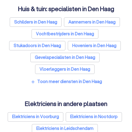
Huis & tuin: specialisten in Den Haag
Schilders in Den Haag
Aannemers in Den Haag
Vochtbestrijders in Den Haag
Stukadoors in Den Haag
Hoveniers in Den Haag
Gevelspecialisten in Den Haag
Vloerleggers in Den Haag
Isolatiebedrijven in Den Haag
Toon meer diensten in Den Haag
add
Ongediertebestrijders in Den Haag
Elektriciens in andere plaatsen
Architecten in Den Haag
Zonwering specialisten in Den Haag
Elektriciens in Voorburg
Elektriciens in Nootdorp
Badkamer installateurs in Den Haag
Elektriciens in Leidschendam