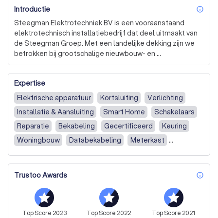
Introductie
inf
Steegman Elektrotechniek BV is een vooraanstaand 
elektrotechnisch installatiebedrijf dat deel uitmaakt van 
de Steegman Groep. Met een landelijke dekking zijn we 
betrokken bij grootschalige nieuwbouw- en 
renovatieprojecten in de utiliteitsmarkt. Onze expertise 
omvat het ontwerpen, realiseren en onderhouden van 
Expertise
hoogwaardige elektrotechnische, data- en 
beveiligingsinstallaties. We onderscheiden ons door 
Elektrische apparatuur
Kortsluiting
Verlichting
onze focus op veiligheid, gezondheid, efficiëntie en 
Installatie & Aansluiting
Smart Home
Schakelaars
milieubewustzijn. 

Reparatie
Bekabeling
Gecertificeerd
Keuring
Onze unieke ontwikkeling, het EVRplus-systeem, is een 
Woningbouw
Databekabeling
Meterkast
flexibel en energiebesparend lichtregelsysteem dat 
Storingsdienst
Installatie of aansluiting
aanzienlijke energiebesparingen kan opleveren. 
Daarnaast bieden we een uitgebreid scala aan diensten, 
Reparatie of vervanging
Storing of kortsluiting
Trustoo Awards
waaronder het beheer van elektrotechnische installaties, 
inf
Overig
Elektra (oa. verlichting, stopcontacten)
24/7 service en onderhoud, en inspecties volgens de NEN 
1010 en NEN 3140 normen. 

Witgoed / Bruingoed
Smart Home / Domotica
Installation or connection
Repair or replacement
Top
Score
2023
Top
Score
2022
Top
Score
2021
Bij Steegman Elektrotechniek gaan we verder dan alleen 