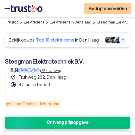
menu
Bedrijf aanmelden
Trustoo
Elektriciens
Elektriciens in Den Haag
Steegman Elektrotechniek B.V.
arrow_forward_ios
arrow_forward_ios
arrow_forward_ios
Bekijk ook de
Top 10 elektriciens
in Den Haag
+
Steegman Elektrotechniek B.V.
8,9
(
35
reviews
)
place
Fruitweg 232, Den Haag
timelapse
47 jaar in bedrijf
Lid van Techniek Nederland
Ontvang prijsopgave