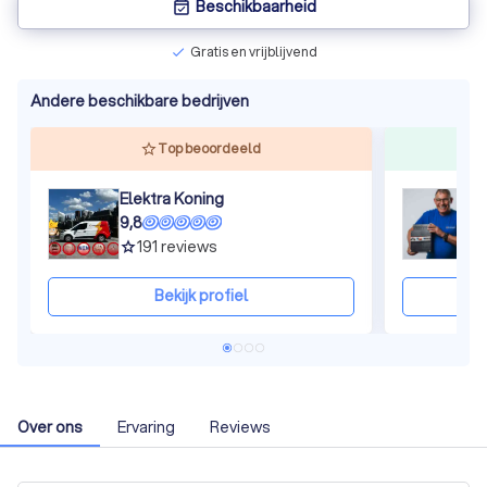
Beschikbaarheid
event_available
Gratis en vrijblijvend
check
Andere beschikbare bedrijven
Top beoordeeld
Elektra Koning
9,8
9
191
reviews
grade
gra
Bekijk profiel
Over ons
Ervaring
Reviews