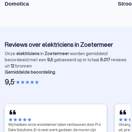
Domotica
Stroo
Reviews over elektriciens in Zoetermeer
Onze
elektriciens
in
Zoetermeer
worden gemiddeld
beoordeeld met een
9,5
gebaseerd op in totaal
8.017
reviews
uit
12
bronnen
Gemiddelde beoordeling
9,5
•
star
star
star
star
star
star
star
star
star
star
star
star
sta
Wij hebben onze woonkamer laten verbouwen door Pro
Onlangs 
Data Solutions. Er is veel werk gedaan: de muren zijn
uit, pr