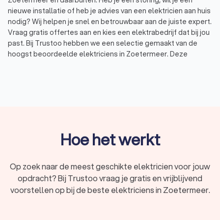
Zoetermeer en daarbuiten. Heb je een storing, wil je een
nieuwe installatie of heb je advies van een elektricien aan huis
nodig? Wij helpen je snel en betrouwbaar aan de juiste expert.
Vraag gratis offertes aan en kies een elektrabedrijf dat bij jou
past. Bij Trustoo hebben we een selectie gemaakt van de
hoogst beoordeelde elektriciens in Zoetermeer. Deze
elektriciens hebben een uitstekende Trustoo-score van 8.9.
Een elektricien zoeken is nog nooit zo makkelijk geweest.
Wat doet een elektricien?
Een elektricien in Zoetermeer houdt zich bezig met alles wat
met elektriciteit en elektra-installaties te maken heeft.
Hoe het werkt
Hieronder vind je enkele veelvoorkomende werkzaamheden:
Installatie of aansluiting:
elektra bedrijven in Zoetermeer
zorgen ervoor dat je woning of bedrijfspand is voorzien
Op zoek naar de meest geschikte elektricien voor jouw
van een veilig en efficiënt elektriciteitsnetwerk. Ze
opdracht? Bij Trustoo vraag je gratis en vrijblijvend
kunnen nieuwe aansluitpunten plaatsen, groepen
uitbreiden of een volledig netwerk aanleggen.
voorstellen op bij de beste elektriciens in Zoetermeer.
Reparatie:
gaat een stopcontact, lamp of apparaat
kapot? Een elektra bedrijf in Zoetermeer stuurt een
goede elektricien en zorgt voor een snelle en veilige