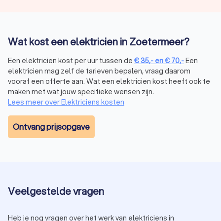
Storing of spoedservice:
€ 75,- tot € 150,- per uur
(exclusief avond- of weekendtoeslag).
Keuring:
€ 150,- tot € 300,- voor een volledige inspectie.
Reparatie:
€ 35,- tot € 70,- per uur, afhankelijk van de
Wat kost een elektricien in Zoetermeer?
complexiteit.
Bij Trustoo vraag je eenvoudig offertes aan, zodat je de
Een elektricien kost per uur tussen de
€
35
,-
en
€
70
,-
Een
tarieven kunt vergelijken en de juiste keuze maakt voor jouw
elektricien mag zelf de tarieven bepalen, vraag daarom
situatie. Een goedkope elektricien is niet altijd het beste.
vooraf een offerte aan. Wat een elektricien kost heeft ook te
Vergelijk de prijs-kwalitietverhouding.
maken met wat jouw specifieke wensen zijn.
Lees meer over Elektriciens kosten
Waarom een elektricien inhuren in
Ontvang prijsopgave
Zoetermeer via Trustoo?
Via Trustoo is een elektricien zoeken ineens heel eenvoudig.
Enkele voordelen zijn:
Gratis offertes:
vergelijk snel prijzen van meerdere
elektriciens.
Betrouwbare beoordelingen:
lees reviews van andere
Veelgestelde vragen
klanten om de beste keuze te maken.
Spoedservice:
vind een elektricien in Zoetermeer die
24/7 beschikbaar is.
Heb je nog vragen over het werk van elektriciens in