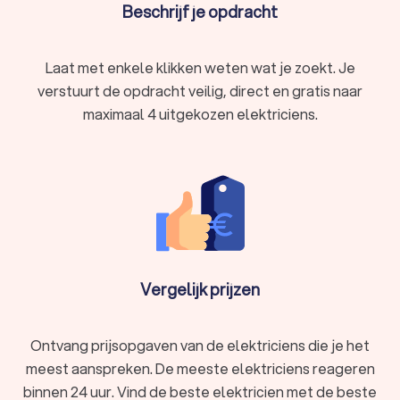
Het type elektricien in Zoetermeer dat je kiest, hangt af van
Beschrijf je opdracht
jouw specifieke situatie en wensen.
Laat met enkele klikken weten wat je zoekt. Je
Wat is een erkende elektricien?
verstuurt de opdracht veilig, direct en gratis naar
maximaal 4 uitgekozen elektriciens.
Het inschakelen van een erkende elektricien in Zoetermeer
biedt diverse voordelen:
Veiligheid:
elektriciteitswerkzaamheden zijn soms
gevaarlijk. Een professionele elektricien in Zoetermeer
weet precies hoe hij veilig te werk moet gaan.
Kwaliteit:
met een erkende elektricien in Zoetermeer
ben je verzekerd van hoogwaardige materialen en
vakmanschap.
Garantie:
veel elektriciens in Zoetermeer bieden
garantie op hun werk, zodat je zeker weet dat alles naar
Vergelijk prijzen
wens is geregeld.
Ontvang prijsopgaven van de elektriciens die je het
Keurmerken elektricien
meest aanspreken. De meeste elektriciens reageren
Een gecertificeerde elektricien beschikt vaak over een of
meerdere keurmerken die garanderen dat het werk voldoet
binnen 24 uur. Vind de beste elektricien met de beste