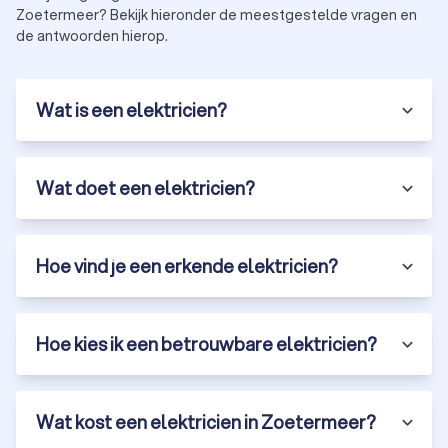
Breed aanbod:
van huiselektriciens tot specialisten in
Zoetermeer? Bekijk hieronder de meestgestelde vragen en
industriële installaties.
de antwoorden hierop.
Bij Trustoo hebben we 144 erkende elektriciens in
Zoetermeer geselecteerd met een gemiddelde Trustoo-
score van 8.9. Begin vandaag nog met het vinden van een
Wat is een elektricien?
betrouwbare elektricien voor jouw klus. Vraag gratis offertes
aan en vergelijk elektriciens op prijs en kwaliteit.
Wat doet een elektricien?
Hoe vind je een erkende elektricien?
Hoe kies ik een betrouwbare elektricien?
Wat kost een elektricien in Zoetermeer?