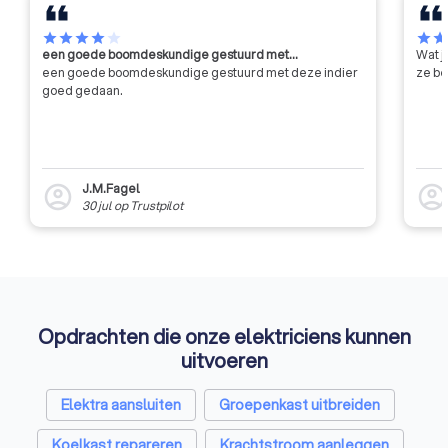
star
star
star
star
star
star
sta
een goede boomdeskundige gestuurd met…
Wat j
een goede boomdeskundige gestuurd met deze indier
ze be
goed gedaan.
J.M.Fagel
account_circle
account_circl
30 jul
op
Trustpilot
Opdrachten die onze elektriciens kunnen
uitvoeren
Elektra aansluiten
Groepenkast uitbreiden
Koelkast repareren
Krachtstroom aanleggen