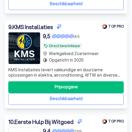
maken gebruik van gecertificeerde/ opgeleide mannen en
Beschikbaarheid
w
9
.
KMS Installaties
TOP PRO
9,5
(61)
Direct beschikbaar
local_offer
Werkgebied Zoetermeer
place
Opgericht in 2025
timelapse
KMS Installaties levert vakkundige en duurzame
oplossingen in elektra, airconditioning, WTW en diverse
technische installaties. Met moderne technieken,
betrouwbare service en nauwkeurig vakwerk zorgen wij
Prijsopgave
voor veilige en toekomstgerichte resultaten.
Beschikbaarheid
10
.
Eerste Hulp Bij Witgoed
TOP PRO
9,4
(133)