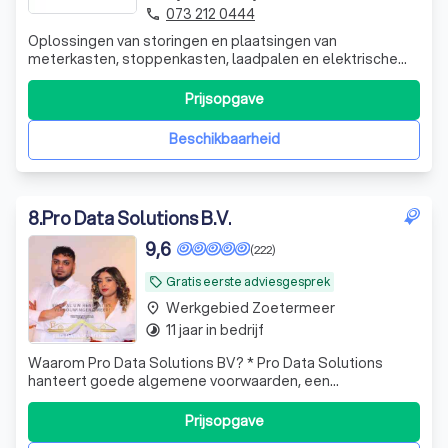
073 212 0444
phone
Oplossingen van storingen en plaatsingen van
meterkasten, stoppenkasten, laadpalen en elektrische
kookplaten.
Prijsopgave
Beschikbaarheid
8
.
Pro Data Solutions B.V.
9,6
(222)
Gratis eerste adviesgesprek
local_offer
Werkgebied Zoetermeer
place
11 jaar in bedrijf
timelapse
Waarom Pro Data Solutions BV? * Pro Data Solutions
hanteert goede algemene voorwaarden, een
klantenservice met goede bereikbaarheid, een
tevredenheidsgarantie, goede garantieregeling,
Prijsopgave
gecertificeerd personeel en kwaliteit voor uw geld! * Wij