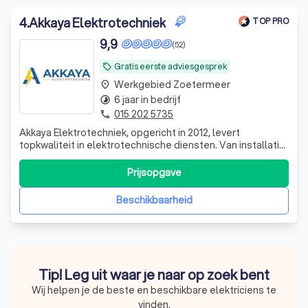
4
.
Akkaya Elektrotechniek
TOP PRO
9,9
(52)
Gratis eerste adviesgesprek
local_offer
Werkgebied Zoetermeer
place
6 jaar in bedrijf
timelapse
015 202 5735
phone
Akkaya Elektrotechniek, opgericht in 2012, levert
topkwaliteit in elektrotechnische diensten. Van installatie
tot onderhoud, ons ervaren team zorgt voor betrouwbare
en efficiënte oplossingen op maat.
Prijsopgave
Beschikbaarheid
Tip! Leg uit waar je naar op zoek bent
Wij helpen je de beste en beschikbare elektriciens te
vinden.