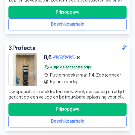
een breed scala aan elektrische diensten. Van installatie
en aansluiting tot reparatie, storingen, keuringen en meer,
Prijsopgave
inclusief slimme thuisoplossingen en laadpalen. Vraag
vandaag nog
Beschikbaarheid
3
.
Profecta
8,6
(10)
Altijd de scherpste prijs
local_offer
Puttershoekstraat 114, Zoetermeer
place
5 jaar in bedrijf
timelapse
Uw specialist in elektrotechniek. Snel, deskundig en altijd
gericht op een veilige en betrouwbare oplossing voor elke
elektrische uitdaging.
Prijsopgave
Beschikbaarheid