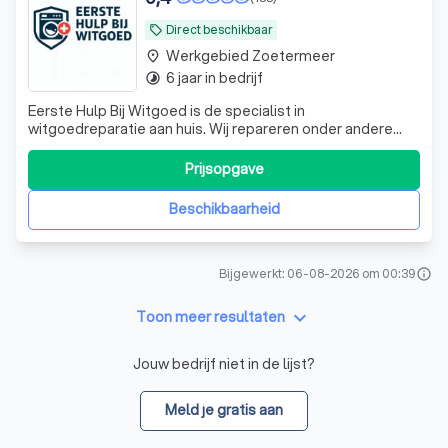
Direct beschikbaar
local_offer
Werkgebied Zoetermeer
place
6 jaar in bedrijf
timelapse
Eerste Hulp Bij Witgoed is de specialist in
witgoedreparatie aan huis. Wij repareren onder andere
wasmachines, drogers, vaatwassers, ovens en
kookplaten. Dankzij onze snelle service kunnen wij u vaak
Prijsopgave
dezelfde dag of de volgende werkdag helpen. Onze
ervaren monteurs hebben de meest voorkomende
Beschikbaarheid
onderd
Bijgewerkt: 06-08-2026 om 00:39
info
keyboard_arrow_down
Toon meer resultaten
Jouw bedrijf niet in de lijst?
Meld je gratis aan