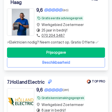
Haag
9,6
(60)
Gratis eerste adviesgesprek
local_offer
Werkgebied Zoetermeer
place
25 jaar in bedrijf
timelapse
070 204 3487
phone
⚡Elektricien nodig? Neem contact op. Gratis Offerte ✅
Prijsopgave
Beschikbaarheid
7
.
Holland Electric
TOP PRO
9,6
(281)
Gratis kennismakingsgesprek
local_offer
Werkgebied Zoetermeer
place
8 jaar in bedrijf
timelapse