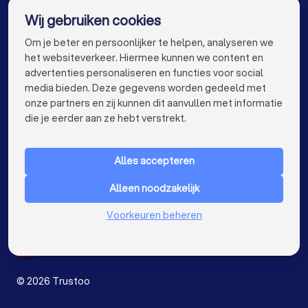
Wij gebruiken cookies
Klusjesmannen in Zoetermeer
Elektriciens in Rotterdam
Elektriciens in Den Haag
info@trustoo.nl
Om je beter en persoonlijker te helpen, analyseren we
Elektriciens in Utrecht
Elektriciens in Eindhoven
het websiteverkeer. Hiermee kunnen we content en
advertenties personaliseren en functies voor social
Elektriciens in Tilburg
Elektriciens in Groningen
media bieden. Deze gegevens worden gedeeld met
onze partners en zij kunnen dit aanvullen met informatie
Elektriciens in Almere
Elektriciens in Breda
keyboard_arrow_down
VOOR PARTICULIEREN
die je eerder aan ze hebt verstrekt.
Elektriciens in Nijmegen
Elektriciens in Enschede
keyboard_arrow_down
VOOR BEDRIJVEN
Elektriciens in Haarlem
Elektriciens in Arnhem
Alles accepteren
keyboard_arrow_down
OVER TRUSTOO
Elektriciens in Amersfoort
Alleen noodzakelijk
LAND
Nederland
Elektriciens in Apeldoorn
Elektriciens in Den Bosch
Voorkeuren beheren
België
Duitsland
Elektriciens in Maastricht
Elektriciens in Leiden
Spanje
Elektriciens in Dordrecht
©
2026
Trustoo
Elektriciens bij jou in de buurt