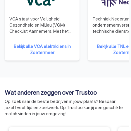
VCA staat voor Veiligheid,
Techniek Nederland
Gezondheid en Milieu (VGM)
ondernemersvereni
Checklist Aannemers. Met het
technische dienstv
behalen van het VCA-certificaat
installatiebedrijven
laten bedrijven zien dat ze kennis
technische detailh
Bekijk alle VCA elektriciens in
Bekijk alle TNL el
en ervaring hebben op het
werken continu aan
Zoetermeer
Zoeterm
gebied van veilig en gezond
verbeteren van de k
werken en dat het deskundige en
onze leden te onde
betrouwbare opdrachtnemers
hun ondernemersc
zijn.
werkgeverschap.
Wat anderen zeggen over Trustoo
Op zoek naar de beste bedrijven in jouw plaats? Bespaar
jezelf veel tijd en zoekwerk. Op Trustoo kun jij een geschikte
match vinden in jouw omgeving!