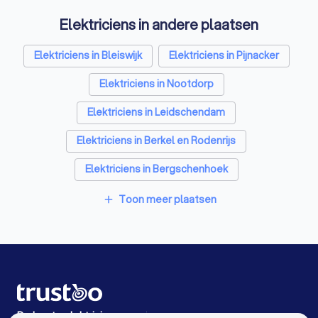
Elektriciens in andere plaatsen
Isolatiebedrijven in Zoetermeer
Ongediertebestrijders in Zoetermeer
Elektriciens in Bleiswijk
Elektriciens in Pijnacker
Architecten in Zoetermeer
Elektriciens in Nootdorp
Zonwering specialisten in Zoetermeer
Elektriciens in Leidschendam
Badkamer installateurs in Zoetermeer
Elektriciens in Berkel en Rodenrijs
Traprenovatie bedrijven in Zoetermeer
Elektriciens in Bergschenhoek
Schoorsteenvegers in Zoetermeer
Elektriciens in Voorschoten
Toon meer plaatsen
add
Hekwerkspecialisten in Zoetermeer
Elektriciens in Voorburg
Interieurstylisten in Zoetermeer
Elektriciens in Hazerswoude-Dorp
Stoffeerders in Zoetermeer
Elektriciens in Waddinxveen
Meubelmakers in Zoetermeer
Elektriciens in Amsterdam
De beste elektriciens voor jou