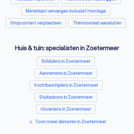
Meterkast vervangen inclusief montage
Stopcontact verplaatsen
Thermostaat aansluiten
Huis & tuin: specialisten in Zoetermeer
Schilders in Zoetermeer
Aannemers in Zoetermeer
Vochtbestrijders in Zoetermeer
Stukadoors in Zoetermeer
Hoveniers in Zoetermeer
Gevelspecialisten in Zoetermeer
Toon meer diensten in Zoetermeer
add
Vloerleggers in Zoetermeer