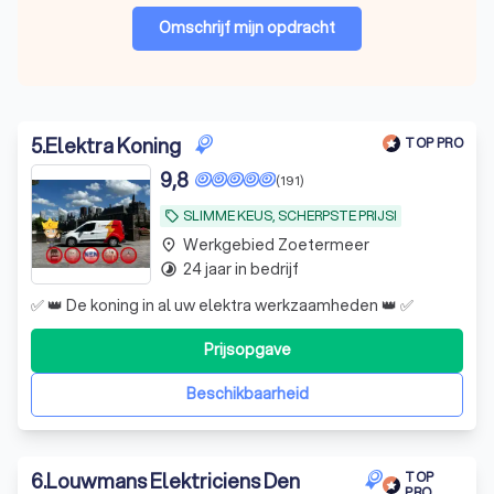
Omschrijf mijn opdracht
5
.
Elektra Koning
TOP PRO
9,8
(191)
SLIMME KEUS, SCHERPSTE PRIJS!
local_offer
Werkgebied Zoetermeer
place
24 jaar in bedrijf
timelapse
✅ 👑 De koning in al uw elektra werkzaamheden 👑 ✅
Prijsopgave
Beschikbaarheid
6
.
Louwmans Elektriciens Den
TOP
PRO