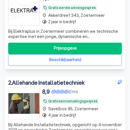
Gratis eerste adviesgesprek
local_offer
Akkerdreef 343, Zoetermeer
place
2 jaar in bedrijf
timelapse
Bij Elektraplus in Zoetermeer combineren we technische
expertise met een jonge, dynamische en
toekomstgerichte aanpak.
Prijsopgave
Beschikbaarheid
2
.
Allehande Installatietechniek
8,9
(11)
Gratis kennismakingsgesprek
local_offer
Savelbos 95, Zoetermeer
place
4 jaar in bedrijf
timelapse
Bij Allehande Installatietechniek, opgericht op 4 november
2021 en gevestigd in Zoetermeer, specialiseren we ons in