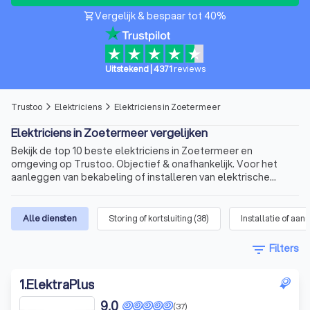
Vergelijk & bespaar tot 40%
shopping_cart
Uitstekend
|
4371
reviews
Trustoo
Elektriciens
Elektriciens in Zoetermeer
arrow_forward_ios
arrow_forward_ios
Elektriciens in Zoetermeer vergelijken
Bekijk de top 10 beste elektriciens in Zoetermeer en
omgeving op Trustoo. Objectief & onafhankelijk. Voor het
aanleggen van bekabeling of installeren van elektrische
apparatuur.
Alle diensten
Storing of kortsluiting
(
38
)
Installatie of aans
filter_list
Filters
1
.
ElektraPlus
9,0
(37)