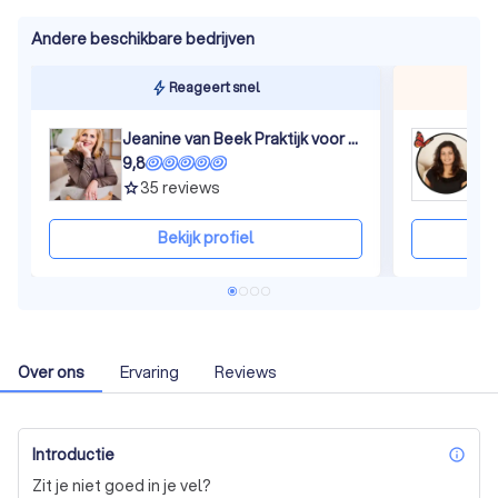
Andere beschikbare bedrijven
Reageert snel
Jeanine van Beek Praktijk voor Psychosociale Hulpverlening
9,8
8
35
reviews
grade
gra
Bekijk profiel
Over ons
Ervaring
Reviews
Introductie
inf
Zit je niet goed in je vel?
