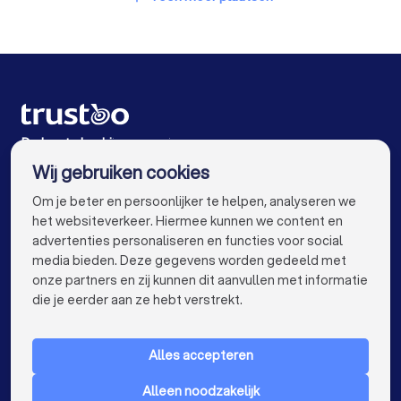
Relatietherapeuten in Berkel en Rodenrijs
Relatietherapeuten in Den Haag
Relatietherapeuten in De Lier
Relatietherapeuten in Leidschendam
De beste bedrijven voor jou
Wij gebruiken cookies
Relatietherapeuten in Amsterdam
info@trustoo.nl
Om je beter en persoonlijker te helpen, analyseren we
Relatietherapeuten in Rotterdam
het websiteverkeer. Hiermee kunnen we content en
advertenties personaliseren en functies voor social
Relatietherapeuten in Utrecht
media bieden. Deze gegevens worden gedeeld met
onze partners en zij kunnen dit aanvullen met informatie
Relatietherapeuten in Eindhoven
keyboard_arrow_down
VOOR PARTICULIEREN
die je eerder aan ze hebt verstrekt.
Relatietherapeuten in Tilburg
keyboard_arrow_down
VOOR BEDRIJVEN
Relatietherapeuten in Groningen
Alles accepteren
keyboard_arrow_down
OVER TRUSTOO
Relatietherapeuten in Almere
Alleen noodzakelijk
LAND