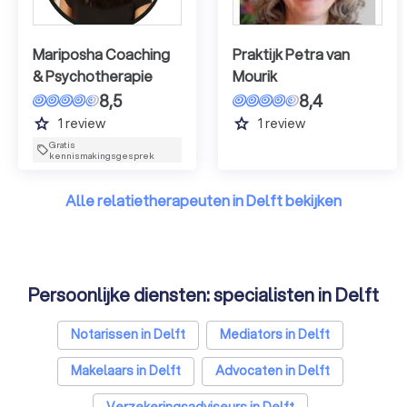
Mariposha Coaching
Praktijk Petra van
& Psychotherapie
Mourik
8,5
8,4
grade
grade
1
review
1
review
Gratis
kennismakingsgesprek
Alle relatietherapeuten in Delft bekijken
Persoonlijke diensten: specialisten in Delft
Notarissen in Delft
Mediators in Delft
Makelaars in Delft
Advocaten in Delft