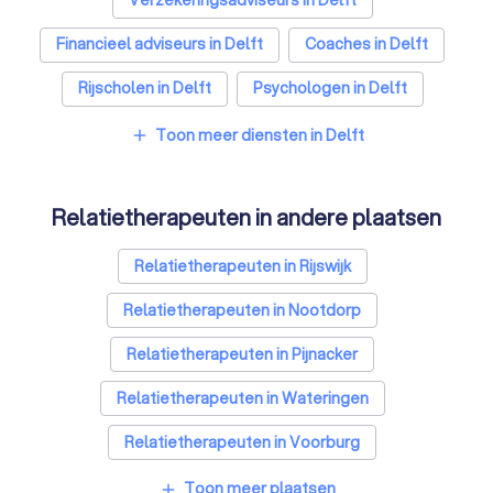
Verzekeringsadviseurs in Delft
Financieel adviseurs in Delft
Coaches in Delft
Rijscholen in Delft
Psychologen in Delft
Belastingadviseurs in Delft
Toon meer diensten in Delft
add
Hypotheekadviseurs in Delft
Relatietherapeuten in andere plaatsen
Personal trainers in Delft
Diëtisten in Delft
Relatietherapeuten in Rijswijk
Relatietherapeuten in Nootdorp
Relatietherapeuten in Pijnacker
Relatietherapeuten in Wateringen
Relatietherapeuten in Voorburg
Relatietherapeuten in Kwintsheul
Toon meer plaatsen
add