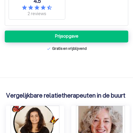
4.5
2
reviews
Prijsopgave
Gratis en vrijblijvend
check
Vergelijkbare relatietherapeuten in de buurt