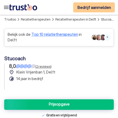
menu
Bedrijf aanmelden
Trustoo
Relatietherapeuten
Relatietherapeuten in Delft
Stucoach
arrow_forward_ios
arrow_forward_ios
arrow_forward_ios
Bekijk ook de
Top 10 relatietherapeuten
in
+
Delft
Stucoach
8,0
(
2
reviews
)
place
Klein Vrijenban 1, Delft
timelapse
14 jaar in bedrijf
Prijsopgave
Gratis en vrijblijvend
check