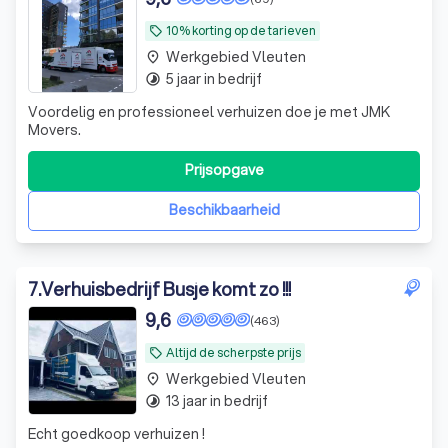
10% korting op de tarieven
local_offer
Werkgebied Vleuten
place
5 jaar in bedrijf
timelapse
Voordelig en professioneel verhuizen doe je met JMK
Movers.
Prijsopgave
Beschikbaarheid
7
.
Verhuisbedrijf Busje komt zo !!!
9,6
(463)
Altijd de scherpste prijs
local_offer
Werkgebied Vleuten
place
13 jaar in bedrijf
timelapse
Echt goedkoop verhuizen !