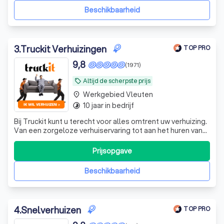
studentenverhuizing,
Beschikbaarheid
3
.
Truckit Verhuizingen
TOP PRO
9,8
(1971)
Altijd de scherpste prijs
local_offer
Werkgebied Vleuten
place
10 jaar in bedrijf
timelapse
Bij Truckit kunt u terecht voor alles omtrent uw verhuizing.
Van een zorgeloze verhuiservaring tot aan het huren van
een verhuisbus. Onze formule heeft al duizenden
tevreden klanten door heel Nederland geholpen. Of het
Prijsopgave
nu gaat om een grote of kleine verhuisklus, ons ervaren
team regelt het allemaa
Beschikbaarheid
4
.
Snelverhuizen
TOP PRO