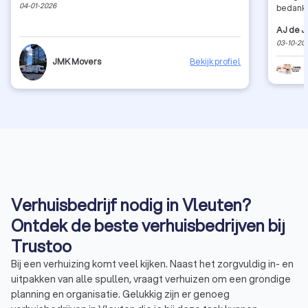
04-01-2026
bedankt
AJ de J
03-10-20
JMK Movers
Bekijk profiel
Verhuisbedrijf nodig in Vleuten?
Ontdek de beste verhuisbedrijven bij
Trustoo
Bij een verhuizing komt veel kijken. Naast het zorgvuldig in- en
uitpakken van alle spullen, vraagt verhuizen om een grondige
planning en organisatie. Gelukkig zijn er genoeg