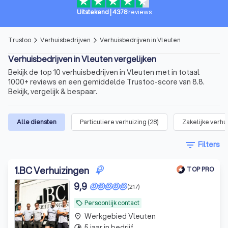
Uitstekend
|
4378
reviews
Trustoo
Verhuisbedrijven
Verhuisbedrijven in Vleuten
arrow_forward_ios
arrow_forward_ios
Verhuisbedrijven in Vleuten vergelijken
Bekijk de top 10 verhuisbedrijven in Vleuten met in totaal
1000+ reviews en een gemiddelde Trustoo-score van 8.8.
Bekijk, vergelijk & bespaar.
Alle diensten
Particuliere verhuizing
(
28
)
Zakelijke verhu
filter_list
Filters
1
.
BC Verhuizingen
TOP PRO
9,9
(217)
Persoonlijk contact
local_offer
Werkgebied Vleuten
place
5 jaar in bedrijf
timelapse