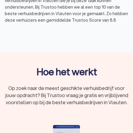
verhuisbedrijven in Vleuten die je bij deze taak kunnen
ondersteunen. Bij Trustoo hebben we al een top 10 van de
beste verhuisbedrijven in Vleuten voor je gemaakt. Zo hebben
deze verhuizers een gemiddelde Trustoo Score van 8.8
gebaseerd op 1000+ reviews.
Of je nu op zoek bent naar het goedkoopste verhuisbedrijf,
een erkend verhuisbedrijf of een verhuisfirma die
gespecialiseerd is in internationaal verhuizen, bij ons vind je
de juiste verhuizer in Vleuten voor jouw verhuizing. Vergelijk
vandaag nog offertes van vier lokale verhuisbedrijven via
Trustoo en bespaar op je verhuiskosten.
Hoe het werkt
Wat brengt een professioneel verhuisbedrijf
Op zoek naar de meest geschikte verhuisbedrijf voor
jou?
jouw opdracht? Bij Trustoo vraag je gratis en vrijblijvend
Professionele verhuizers in Vleuten hebben jarenlange
voorstellen op bij de beste verhuisbedrijven in Vleuten.
ervaring en expertise in het uitvoeren van verhuizingen. Ze
begrijpen de uitdaging die met een verhuizing komt in Vleuten
en weten hoe ze deze efficiënt en soepel kunnen aanpakken.
Met hun ervaring kunnen ze problemen voorkomen en snel