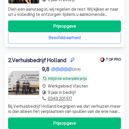
Dien een aanvraag in, wij regelen de rest. Wij kijken er naar
uit u volleding te ontzorgen tijdens u aankomende
verhuizing!
Prijsopgave
Beschikbaarheid
2
.
Verhuisbedrijf Holland
TOP PRO
9,8
(209)
Altijd de scherpste prijs
local_offer
Werkgebied Vleuten
place
9 jaar in bedrijf
timelapse
0343 201 517
phone
Bij Verhuisbedrijf Holland begrijpen we dat verhuizen meer
is dan alleen het verplaatsen van spullen van de ene naar
de andere locatie. Het is een belangrijke stap in uw leven,
of het nu gaat om een spoedverhuizing, een particuliere
Prijsopgave
verhuizing, het ontruimen van een woning, een