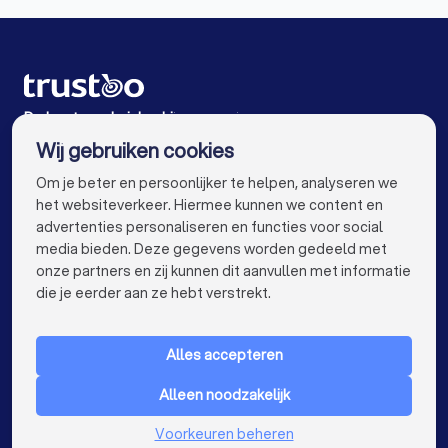
Verhuisbedrijven in IJsselstein
Verhuisbedrijven in Nieuwegein
Verhuisbedrijven in De Bilt
De beste verhuisbedrijven voor jou
Wij gebruiken cookies
Verhuisbedrijven in Amsterdam
info@trustoo.nl
Om je beter en persoonlijker te helpen, analyseren we
Verhuisbedrijven in Rotterdam
het websiteverkeer. Hiermee kunnen we content en
advertenties personaliseren en functies voor social
Verhuisbedrijven in Den Haag
media bieden. Deze gegevens worden gedeeld met
onze partners en zij kunnen dit aanvullen met informatie
Verhuisbedrijven in Eindhoven
keyboard_arrow_down
VOOR PARTICULIEREN
die je eerder aan ze hebt verstrekt.
Verhuisbedrijven in Tilburg
keyboard_arrow_down
VOOR BEDRIJVEN
Verhuisbedrijven in Groningen
Alles accepteren
keyboard_arrow_down
OVER TRUSTOO
Verhuisbedrijven in Almere
Alleen noodzakelijk
LAND
Nederland
Verhuisbedrijven in Breda
Voorkeuren beheren
België