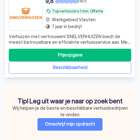
9,8
(167)
Top verhuizers 1 min. Offerte
local_offer
Werkgebied Vleuten
place
7 jaar in bedrijf
timelapse
Verhuizen met vertrouwen! SNELVERHUIZEN biedt de
meest betrouwbare en efficiënte verhuisservice aan. Met
meer dan 12 jaar ervaring in het verhuizen van particuliere
en zakelijke klanten, zijn wij een toonaangevende
Prijsopgave
verhuisbedrijf waar u op kunt vertrouwen. Ons team heeft
de kennis en ervaring om all
Beschikbaarheid
Tip! Leg uit waar je naar op zoek bent
Wij helpen je de beste en beschikbare verhuisbedrijven
te vinden.
Omschrijf mijn opdracht