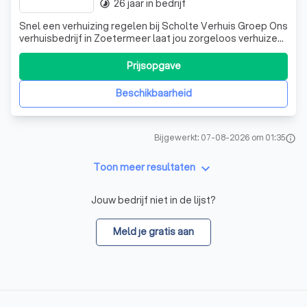
26 jaar in bedrijf
timelapse
Snel een verhuizing regelen bij Scholte Verhuis Groep Ons
verhuisbedrijf in Zoetermeer laat jou zorgeloos verhuizen.
Wij maken niet alleen een perfect aansluitende planning,
maar nemen ook de leiding over het hele traject. Scholte
Prijsopgave
Verhuis Groep regelt jouw verhuizing tot in de puntjes. Zo
kun jij je
Beschikbaarheid
Bijgewerkt: 07-08-2026 om 01:35
info
keyboard_arrow_down
Toon meer resultaten
Jouw bedrijf niet in de lijst?
Meld je gratis aan