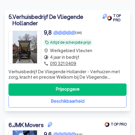
5
.
Verhuisbedrijf De Vliegende
TOP
PRO
Hollander
9,8
(88)
Altijd de scherpste prijs
local_offer
Werkgebied Vleuten
place
4 jaar in bedrijf
timelapse
010 321 0409
phone
Verhuisbedrijf De Vliegende Hollander - Verhuizen met
zorg, kracht en precisie Welkom bij De Vliegende
Hollander Verhuizingen, jouw betrouwbare partner voor
een zorgeloze verhuizing!
Prijsopgave
Beschikbaarheid
6
.
JMK Movers
TOP PRO
9,6
(69)