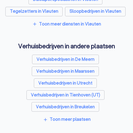
Tegelzetters in Vleuten
Sloopbedrijven in Vleuten
Bouwkundige keurders in Vleuten
Toon meer diensten in Vleuten
add
Opslagruimtes in Vleuten
Metselaars in Vleuten
Verhuisbedrijven in andere plaatsen
Verhuisbedrijven in De Meern
Verhuisbedrijven in Maarssen
Verhuisbedrijven in Utrecht
Verhuisbedrijven in Tienhoven (UT)
Verhuisbedrijven in Breukelen
Verhuisbedrijven in Kamerik
Toon meer plaatsen
add
Verhuisbedrijven in Woerden