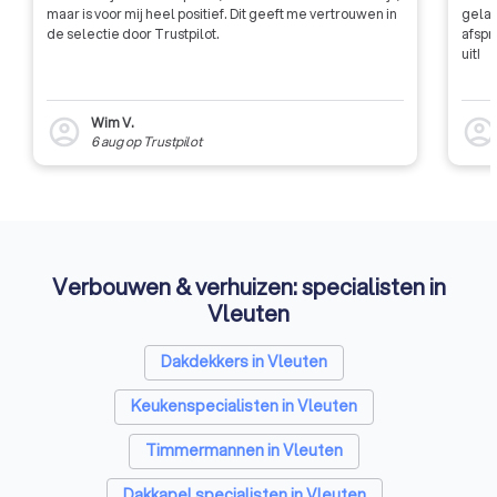
maar is voor mij heel positief. Dit geeft me vertrouwen in
gelat
de selectie door Trustpilot.
afspr
uit!
Wim V.
account_circle
account_circl
6 aug
op
Trustpilot
Verbouwen & verhuizen: specialisten in
Vleuten
Dakdekkers in Vleuten
Keukenspecialisten in Vleuten
Timmermannen in Vleuten
Dakkapel specialisten in Vleuten