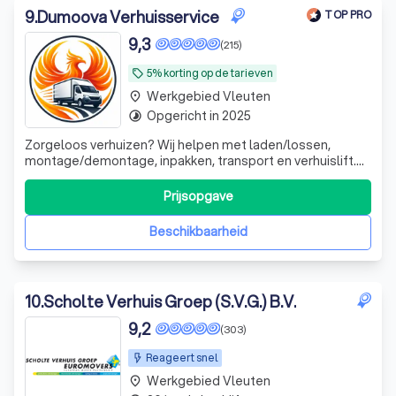
9
.
Dumoova Verhuisservice
TOP PRO
9,3
(215)
5% korting op de tarieven
local_offer
Werkgebied Vleuten
place
Opgericht in 2025
timelapse
Zorgeloos verhuizen? Wij helpen met laden/lossen,
montage/demontage, inpakken, transport en verhuislift.
Vraag snel je offerte aan.
Prijsopgave
Beschikbaarheid
10
.
Scholte Verhuis Groep (S.V.G.) B.V.
9,2
(303)
Reageert snel
Werkgebied Vleuten
place