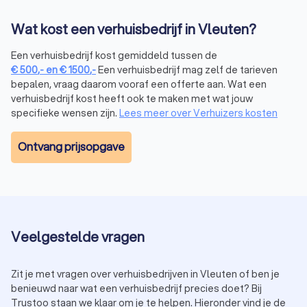
weekdag verhuist.
Wat kost een verhuisbedrijf in Vleuten?
De toegankelijkheid van je huis bepalen
Om verrassingen op de verhuisdag te voorkomen is het van
Een verhuisbedrijf kost gemiddeld tussen de
belang om de toegankelijkheid van zowel je huidige huis als
€
500
,-
en
€
1500
,-
Een verhuisbedrijf mag zelf de tarieven
je nieuwe woning te beoordelen. Wat zijn de
bepalen, vraag daarom vooraf een offerte aan. Wat een
parkeermogelijkheden? En passen alle spullen wel door de
verhuisbedrijf kost heeft ook te maken met wat jouw
voordeur? Als je het verhuisbedrijf in Vleuten hiervan goed
specifieke wensen zijn.
Lees meer over Verhuizers kosten
op de hoogte brengt, kunnen zij je hierbij ondersteunen en
adviseren.
Ontvang prijsopgave
Extra diensten van het verhuisbedrijf
Veel verhuisbedrijven in Vleuten bieden extra diensten aan
die je verhuizing eenvoudiger kunnen maken. Denk hierbij
aan in- en uitpakservice, (de)montage van je meubels of
tijdelijke opslag voor je spullen. Bedenk wat jij nodig hebt en
hoe een verhuisbedrijf in Vleuten jou het best kan
Veelgestelde vragen
ondersteunen. Door extra diensten in te schakelen heb je
meer tijd voor andere aspecten van je verhuizing in Vleuten.
Heb je bijvoorbeeld al een
timmerman
gevonden voor
Zit je met vragen over verhuisbedrijven in Vleuten of ben je
klusjes die nog moeten gebeuren?
benieuwd naar wat een verhuisbedrijf precies doet? Bij
Trustoo staan we klaar om je te helpen. Hieronder vind je de