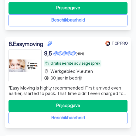
Prijsopgave
Beschikbaarheid
8
.
Easymoving
TOP PRO
9,5
(454)
Gratis eerste adviesgesprek
local_offer
Werkgebied Vleuten
place
30 jaar in bedrijf
timelapse
"
Easy Moving is highly recommended! First: arrived even
earlier, started to pack. That time didn't even charged for
us! That is very nice! Second: All was very quick and
professionaly done. We also recieved a call before the
Prijsopgave
date, to check if we are fine or need extra help!
"
Beschikbaarheid