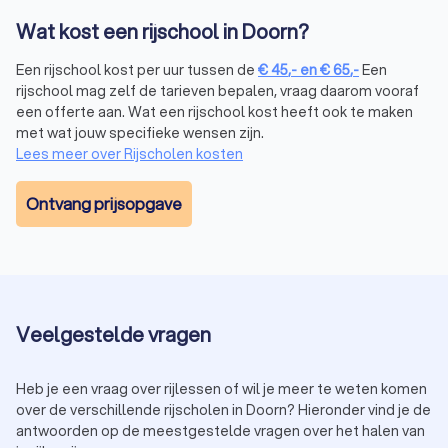
de basis van het besturen van een scooter en de specifieke
Wat kost een rijschool in Doorn?
verkeersregels die gelden voor scootergebruikers.
Een rijschool kost per uur tussen de
€
45
,-
en
€
65
,-
Een
rijschool mag zelf de tarieven bepalen, vraag daarom vooraf
Aanhangerrijlessen (rijbewijs BE, B+)
een offerte aan. Wat een rijschool kost heeft ook te maken
met wat jouw specifieke wensen zijn.
Heb je al een rijbewijs B en wil je je vaardigheden uitbreiden
Lees meer over Rijscholen kosten
door met een aanhanger te rijden? Dan is een rijbewijs BE
vereist. Tijdens de aanhangerrijlessen leer je niet alleen hoe
je de aanhanger moet besturen, maar ook hoe je achteruit
Ontvang prijsopgave
moet rijden, correct moet parkeren en veilig deelneemt aan
het verkeer met een aanhanger.
Naast bovengenoemde typen rijles vind je bij Trustoo ook
rijscholen gespecialiseerd in
rijopleidingen voor
vrachtwagens
(rijbewijs C, CE, C1, C1E) en
bussen
(rijbewijs D,
Veelgestelde vragen
DE, D1, D1E). Zelfs voor
trekkerrijlessen
(rijbewijs T) vind je bij
Trustoo de beste rijscholen in Doorn.
Heb je een vraag over rijlessen of wil je meer te weten komen
over de verschillende rijscholen in Doorn? Hieronder vind je de
Rijschool met faalangstbegeleiding in Doorn
antwoorden op de meestgestelde vragen over het halen van