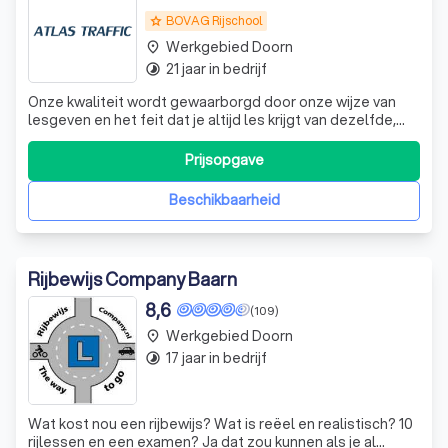
BOVAG Rijschool
grade
Werkgebied Doorn
place
21 jaar in bedrijf
timelapse
Onze kwaliteit wordt gewaarborgd door onze wijze van
lesgeven en het feit dat je altijd les krijgt van dezelfde,
ervaren instructeur of instructrice welk regelmatig wordt
bijgeschoold. Dat we ons vak verstaan komt o.a. door onze
Prijsopgave
hoge slagingspercentage. Dit percentage ligt ver boven
het landelijke g
Beschikbaarheid
Rijbewijs Company Baarn
8,6
(109)
Werkgebied Doorn
place
17 jaar in bedrijf
timelapse
Wat kost nou een rijbewijs? Wat is reëel en realistisch? 10
rijlessen en een examen? Ja dat zou kunnen als je al