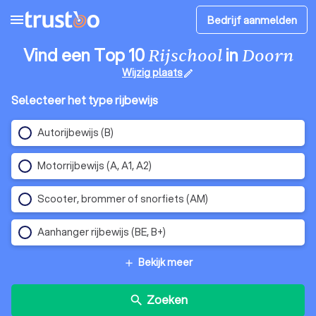
menu
Bedrijf aanmelden
Vind een Top 10
in
Rijschool
Doorn
Wijzig plaats
edit
Selecteer het type rijbewijs
Autorijbewijs (B)
Motorrijbewijs (A, A1, A2)
Scooter, brommer of snorfiets (AM)
Aanhanger rijbewijs (BE, B+)
Bekijk meer
add
Zoeken
search