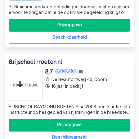
Bij Bruinsma Verkeersopleidingen doen wij er alles aan om
ervoor te zorgen dat je de optimale begeleiding krijgt om
snel en verantwoord je rijbewijs te halen. Gecertificeerde
instructeurs, goed onderhouden voertuigen, Rijopleiding
Prijsopgave
Op Maat (ROM), theoriecursussen in ons eigen
theorielokaal, tablets e
Beschikbaarheid
8
.
rijschool rroeten.nl
8,7
(15)
De Beaufortweg 48, Doorn
place
18 jaar in bedrijf
timelapse
RIJSCHOOL RAYMOND ROETEN Sind 2004 ben ik actief als
instructeur op het gebied van rijtrainingen in de breedste
zin des woords. Je kunt bij mij niet alleen terecht voor
reguliere rijlessen, maar ook voor rijtrainingen, zowel in
Prijsopgave
Nederlands als Engels en Duits, losse lessen en volledige
paketten. Rij
Beschikbaarheid