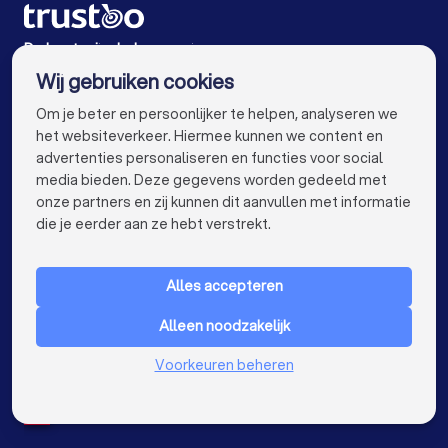
Rijscholen in Den Haag
Rijscholen in Utrecht
Rijscholen in Eindhoven
Rijscholen in Tilburg
De beste rijscholen voor jou
Wij gebruiken cookies
Rijscholen in Groningen
Rijscholen in Almere
info@trustoo.nl
Om je beter en persoonlijker te helpen, analyseren we
Rijscholen in Breda
Rijscholen in Nijmegen
het websiteverkeer. Hiermee kunnen we content en
advertenties personaliseren en functies voor social
Rijscholen in Enschede
Rijscholen in Haarlem
media bieden. Deze gegevens worden gedeeld met
onze partners en zij kunnen dit aanvullen met informatie
Rijscholen in Arnhem
Rijscholen in Amersfoort
keyboard_arrow_down
VOOR PARTICULIEREN
die je eerder aan ze hebt verstrekt.
Rijscholen in Apeldoorn
Rijscholen in Den Bosch
keyboard_arrow_down
VOOR BEDRIJVEN
Rijscholen in Maastricht
Rijscholen in Leiden
Alles accepteren
keyboard_arrow_down
OVER TRUSTOO
Rijscholen in Dordrecht
Rijscholen in Zoetermeer
Alleen noodzakelijk
LAND
Nederland
Rijscholen bij jou in de buurt
Voorkeuren beheren
België
Duitsland
Spanje