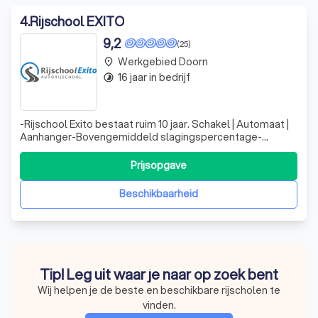
4
.
Rijschool EXITO
9,2
(25)
Werkgebied Doorn
place
16 jaar in bedrijf
timelapse
-Rijschool Exito bestaat ruim 10 jaar. Schakel | Automaat |
Aanhanger-Bovengemiddeld slagingspercentage-
Spoedcursus-Gunstige tarieven
Prijsopgave
Beschikbaarheid
Tip! Leg uit waar je naar op zoek bent
Wij helpen je de beste en beschikbare rijscholen te
vinden.