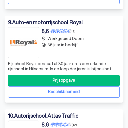
9
.
Auto-en motorrijschool Royal
8,6
(7)
Werkgebied Doorn
place
36 jaar in bedrijf
timelapse
Rijschool Royal bestaat al 30 jaar en is een erkende
rijschool in Hilversum. In de loop der jaren is bij ons het
streven geweest om een cursist zo snel mogelijk en in 1x
zijn of haar autorijbewijs te laten halen. Niet voor niets is
Prijsopgave
Rijschool Royal de rijschool met een hoog
slagingspercentage in jouw
Beschikbaarheid
10
.
Autorijschool Atlas Traffic
8,6
(12)