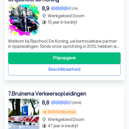
8,9
(19)
Werkgebied Doorn
place
13 jaar in bedrijf
timelapse
Welkom bij Rijschool De Koning, uw betrouwbare partner
in rijopleidingen. Sinds onze oprichting in 2013, hebben we
ons met succes gevestigd in Leusden, waar we ons
inzetten om leerlingen op een leuke en enthousiaste
Prijsopgave
manier rijles te geven. Onze visie is om leerlingen veilig en
bekwaam door het verke
Beschikbaarheid
7
.
Bruinsma Verkeersopleidingen
8,8
(2818)
BOVAG Rijschool
grade
Werkgebied Doorn
place
47 jaar in bedrijf
timelapse