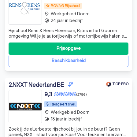
BOVAG Rijschool
grade
Werkgebied Doorn
place
24 jaar in bedrijf
timelapse
Rijschool Rens & Rens Hilversum, Rijles in het Gooi en
omgeving Wil je je autorijbewijs of motorrijbewijs halen en
ben je op zoek naar een goede rijschool, dan ben je bij ons
aan het juiste adres. Wij zijn een moderne rijschool met
Prijsopgave
ervaren en vakbekwame instructeurs. Wij leiden onze
cursisten al eni
Beschikbaarheid
2
.
NXXT Nederland BE
TOP PRO
9,3
(2786)
Reageert snel
Werkgebied Doorn
place
18 jaar in bedrijf
timelapse
Zoek jij de allerbeste rijschool bij jou in de buurt? Geen
paniek, NXXT staat voor jou klaar! Voor leuke en leerzame