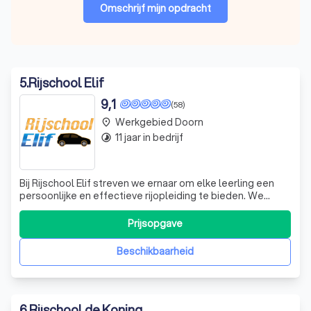
Omschrijf mijn opdracht
5
.
Rijschool Elif
9,1
(58)
Werkgebied Doorn
place
11 jaar in bedrijf
timelapse
Bij Rijschool Elif streven we ernaar om elke leerling een
persoonlijke en effectieve rijopleiding te bieden. We
begrijpen dat elke leerling uniek is en passen onze lessen
aan op jouw tempo en leerstijl. Onze ervaren instructeurs
Prijsopgave
zijn gecertificeerd om rekening te houden met faalangst,
zodat je met v
Beschikbaarheid
6
.
Rijschool de Koning