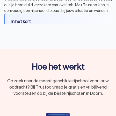
dus je bent altijd verzekerd van kwaliteit. Met Trustoo kies je
eenvoudig een rijschool die past bij jouw situatie en wensen.
In het kort
Rijlessen voor elk soort voertuig – haal je
rijbewijs
A, B, C, D of E
.
Begeleiding die bij jouw wensen en behoeften
past: van
spoedcursus
tot
faalangstbegeleiding
.
Verschillende lespakketten met rijlessen van
Hoe het werkt
gemiddeld
€ 45,- tot € 65,- per uur
.
Vergelijk
675 rijscholen
in Doorn en lees
1000+
reviews
.
Op zoek naar de meest geschikte rijschool voor jouw
opdracht? Bij Trustoo vraag je gratis en vrijblijvend
voorstellen op bij de beste rijscholen in Doorn.
Wat kost je rijbewijs halen?
Het halen van je rijbewijs is een flinke investering. Een rijles in