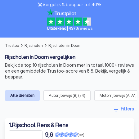
Vergelijk & bespaar tot 40%
shopping_cart
Uitstekend
|
4378
reviews
Trustoo
Rijscholen
Rijscholen in Doorn
arrow_forward_ios
arrow_forward_ios
Rijscholen in Doorn vergelijken
Bekijk de top 10 rijscholen in Doorn met in totaal 1000+ reviews
en een gemiddelde Trustoo-score van 8.8. Bekijk, vergelijk &
bespaar.
Alle diensten
Autorijbewijs (B)
(
74
)
Motorrijbewijs (A, A1, 
filter_list
Filters
1
.
Rijschool Rens & Rens
9,6
(95)