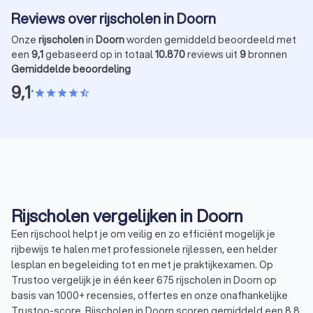
Reviews over rijscholen in Doorn
Onze
rijscholen
in
Doorn
worden gemiddeld beoordeeld met
een
9,1
gebaseerd op in totaal
10.870
reviews uit
9
bronnen
Gemiddelde beoordeling
9,1
•
star
star
star
star
star_half
Rijscholen vergelijken in Doorn
Een rijschool helpt je om veilig en zo efficiënt mogelijk je
rijbewijs te halen met professionele rijlessen, een helder
lesplan en begeleiding tot en met je praktijkexamen. Op
Trustoo vergelijk je in één keer 675 rijscholen in Doorn op
basis van 1000+ recensies, offertes en onze onafhankelijke
Trustoo-score. Rijscholen in Doorn scoren gemiddeld een 8.8,