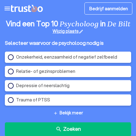
menu
Bedrijf aanmelden
Vind een Top 10
in
Psycholoog
De Bilt
Wijzig plaats
edit
Selecteer waarvoor de psycholoog nodig is
Onzekerheid, eenzaamheid of negatief zelfbeeld
Relatie- of gezinsproblemen
Depressie of neerslachtig
Trauma of PTSS
Bekijk meer
add
Zoeken
search