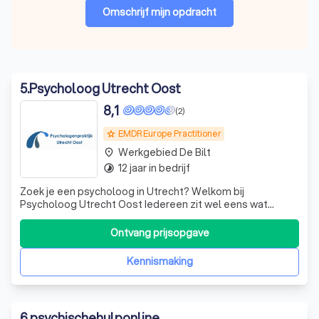
Omschrijf mijn opdracht
5
.
Psycholoog Utrecht Oost
8,1
(2)
EMDR Europe Practitioner
grade
Werkgebied De Bilt
place
12 jaar in bedrijf
timelapse
Zoek je een psycholoog in Utrecht? Welkom bij
Psycholoog Utrecht Oost Iedereen zit wel eens wat
minder lekker in zijn vel. Soms kom je er alleen niet uit en
helpt het onvoldoende om er met je partner of vrienden
Ontvang prijsopgave
over te praten. Dan is het fijn om bij een onafhankelijk
persoon terecht te kunnen; een
Kennismaking
6
.
psychischehulponline