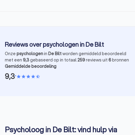
Reviews over psychologen in De Bilt
Onze
psychologen
in
De Bilt
worden gemiddeld beoordeeld
met een
9,3
gebaseerd op in totaal
259
reviews uit
6
bronnen
Gemiddelde beoordeling
9,3
•
star
star
star
star
star_half
Psycholoog in De Bilt: vind hulp via