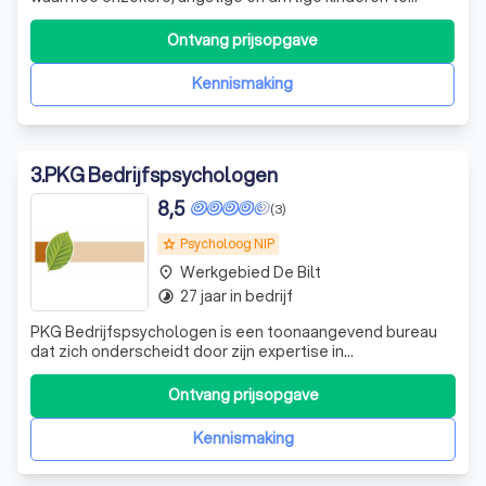
maken hebben. Wij helpen hen om grip te krijgen op hun
emoties, ongeacht of deze voortkomen uit aangeleerde
Ontvang prijsopgave
angsten, aangeboren eigenschappen of trauma's. Onze
aanpak is persoonlijk en betrokken; w
Kennismaking
3
.
PKG Bedrijfspsychologen
8,5
(3)
Psycholoog NIP
grade
Werkgebied De Bilt
place
27 jaar in bedrijf
timelapse
PKG Bedrijfspsychologen is een toonaangevend bureau
dat zich onderscheidt door zijn expertise in
bedrijfspsychologie. Wij helpen bedrijven bij het maken
van de juiste keuzes bij het aannemen van nieuw
Ontvang prijsopgave
personeel door middel van assessment onderzoeken.
Daarnaast ondersteunen we bij de ontwikkeling van
Kennismaking