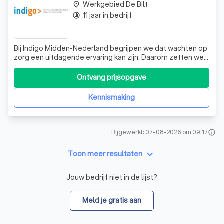
Werkgebied De Bilt
place
11 jaar in bedrijf
timelapse
Bij Indigo Midden-Nederland begrijpen we dat wachten op
zorg een uitdagende ervaring kan zijn. Daarom zetten we
ons in om u zo snel mogelijk te helpen. Onze wachttijd
voor het intakegesprek is zorgvuldig afgestemd op de
Ontvang prijsopgave
treeknormen, zodat u binnen vier weken na uw eerste
contact met ons een gesprek
Kennismaking
Bijgewerkt: 07-08-2026 om 09:17
info
keyboard_arrow_down
Toon meer resultaten
Jouw bedrijf niet in de lijst?
Meld je gratis aan