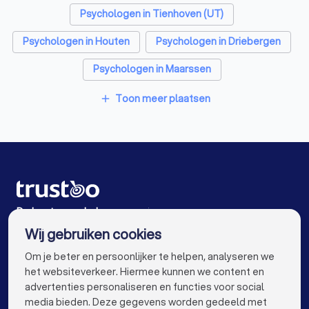
Psychologen in Tienhoven (UT)
Psychologen in Houten
Psychologen in Driebergen
Psychologen in Maarssen
Psychologen in De Meern
Psychologen in Soest
Toon meer plaatsen
add
Psychologen in Nieuwegein
Psychologen in Amsterdam
Psychologen in Rotterdam
Psychologen in Den Haag
De beste psychologen voor jou
Wij gebruiken cookies
Psychologen in Eindhoven
Psychologen in Tilburg
info@trustoo.nl
Om je beter en persoonlijker te helpen, analyseren we
Psychologen in Groningen
Psychologen in Almere
het websiteverkeer. Hiermee kunnen we content en
advertenties personaliseren en functies voor social
Psychologen in Breda
Psychologen in Nijmegen
media bieden. Deze gegevens worden gedeeld met