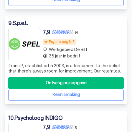
9
.
S.p.e.l.
7,9
(9)
Psycholoog NIP
grade
Werkgebied De Bilt
place
38 jaar in bedrijf
timelapse
TransIP, established in 2003, is a testament to the belief
that there's always room for improvement. Our relentless
pursuit of innovation has propelled us to become the
leading registrar in the Netherlands. We pride ourselves
Ontvang prijsopgave
on our exceptional service, always thinking alongside our
clients, just li
Kennismaking
10
.
Psycholoog INDIGO
7,9
(1)