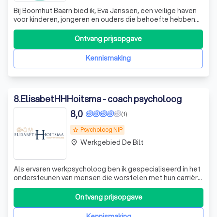
Bij Boomhut Baarn bied ik, Eva Janssen, een veilige haven
voor kinderen, jongeren en ouders die behoefte hebben
aan ondersteuning. Met meer dan een decennium ervaring
als kinder- en jeugdpsycholoog, en als erkend
Ontvang prijsopgave
systeemtherapeut, begrijp ik de uitdagingen waarmee
gezinnen te maken kunnen krijgen. M
Kennismaking
8
.
ElisabetHHHoitsma - coach psycholoog
8,0
(1)
Psycholoog NIP
grade
Werkgebied De Bilt
place
Als ervaren werkpsycholoog ben ik gespecialiseerd in het
ondersteunen van mensen die worstelen met hun carrière
en persoonlijke uitdagingen. Ik begrijp dat werk en
persoonlijke omstandigheden vaak met elkaar verweven
Ontvang prijsopgave
zijn en invloed hebben op uw duurzame effectiviteit. Of u
nu worstelt met gedachten
Kennismaking