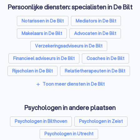
Persoonlijke diensten: specialisten in De Bilt
Notarissen in De Bilt
Mediators in De Bilt
Makelaars in De Bilt
Advocaten in De Bilt
Verzekeringsadviseurs in De Bilt
Financieel adviseurs in De Bilt
Coaches in De Bilt
Rijscholen in De Bilt
Relatietherapeuten in De Bilt
Belastingadviseurs in De Bilt
Toon meer diensten in De Bilt
add
Hypotheekadviseurs in De Bilt
Psychologen in andere plaatsen
Personal trainers in De Bilt
Diëtisten in De Bilt
Psychologen in Bilthoven
Psychologen in Zeist
Psychologen in Utrecht