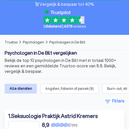
Vergelijk & bespaar tot 40%
shopping_cart
Uitstekend
|
4378
reviews
Trustoo
Psychologen
Psychologen in De Bilt
arrow_forward_ios
arrow_forward_ios
Psychologen in De Bilt vergelijken
Bekijk de top 10 psychologen in De Bilt met in totaal 1000+
reviews en een gemiddelde Trustoo-score van 8.8. Bekijk,
vergelijk & bespaar.
Alle diensten
Angsten, fobieën of paniek
(
9
)
Burn-out, str
filter_list
Filters
1
.
Seksuologie Praktijk Astrid Kremers
8,9
(51)