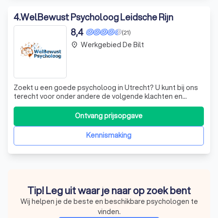
4
.
WelBewust Psycholoog Leidsche Rijn
8,4
(21)
Werkgebied De Bilt
place
Zoekt u een goede psycholoog in Utrecht? U kunt bij ons
terecht voor onder andere de volgende klachten en
problemen: Angst, paniek, fobie Sociale angst
Traumatische ervaringen Assertiviteitsproblemen
Ontvang prijsopgave
Depressie, somberheid Overspannenheid, stress, burn-
out Weinig zelfvertrouwen, negatief zelfbeeld W
Kennismaking
Tip! Leg uit waar je naar op zoek bent
Wij helpen je de beste en beschikbare psychologen te
vinden.