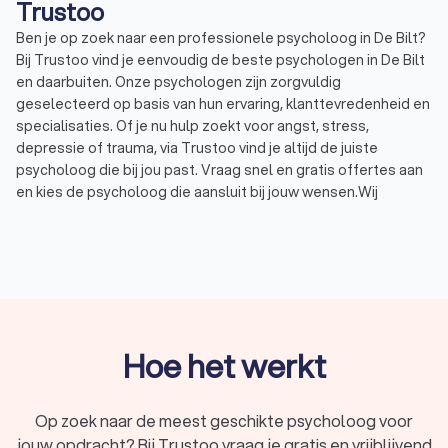
Trustoo
Ben je op zoek naar een professionele psycholoog in De Bilt?
Bij Trustoo vind je eenvoudig de beste psychologen in De Bilt
en daarbuiten. Onze psychologen zijn zorgvuldig
geselecteerd op basis van hun ervaring, klanttevredenheid en
specialisaties. Of je nu hulp zoekt voor angst, stress,
depressie of trauma, via Trustoo vind je altijd de juiste
psycholoog die bij jou past. Vraag snel en gratis offertes aan
en kies de psycholoog die aansluit bij jouw wensen.Wij
hebben een selectie gemaakt van de hoogst beoordeelde
psychologen in De Bilt. Deze psychologen hebben een
uitstekende Trustoo-score van 8.8. Of je nu op zoek bent naar
een klinisch psycholoog, een psychotherapeut of een coach,
wij maken het eenvoudig om een afspraak te maken met een
professionele psycholoog in De Bilt.
Hoe het werkt
Wat is een psycholoog?
Een psycholoog is een expert op het gebied van mentale
Op zoek naar de meest geschikte psycholoog voor
gezondheid. Psychologen helpen mensen met het begrijpen,
jouw opdracht? Bij Trustoo vraag je gratis en vrijblijvend