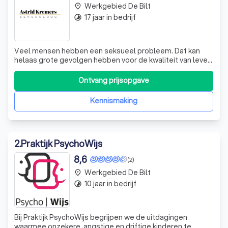
Werkgebied De Bilt
place
17 jaar in bedrijf
timelapse
Veel mensen hebben een seksueel probleem. Dat kan
helaas grote gevolgen hebben voor de kwaliteit van leven.
Gelukkig kan dat vaak verholpen worden en zijn er veel
mogelijkheden om te kunnen genieten van seksualiteit.
Ontvang prijsopgave
Seksuoloog Astrid Kremers is geregistreerd bij de NVVS.
Zij is de seksuoloog van o.
Kennismaking
2
.
Praktijk PsychoWijs
8,6
(2)
Werkgebied De Bilt
place
10 jaar in bedrijf
timelapse
Bij Praktijk PsychoWijs begrijpen we de uitdagingen
waarmee onzekere, angstige en driftige kinderen te