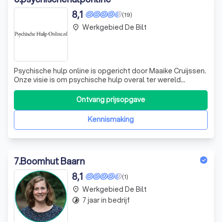
8,1
(19)
Werkgebied De Bilt
place
Psychische hulp online is opgericht door Maaike Cruijssen.
Onze visie is om psychische hulp overal ter wereld
bereikbaar te maken. Bereikbaar voor mensen die
behoefte hebben aan zorg en zodat psychologen ook
Ontvang prijsopgave
vanuit meerdere locaties kunnen werken. Tijdens
verschillende reizen is het Maaike helder g
Kennismaking
7
.
Boomhut Baarn
8,1
(1)
Werkgebied De Bilt
place
7 jaar in bedrijf
timelapse