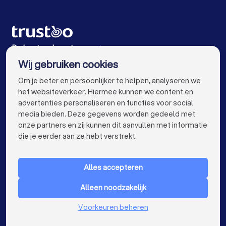
Advocaten in Den Haag
Advocaten in Utrecht
Advocaten in Eindhoven
Advocaten in Tilburg
Advocaten in Groningen
Advocaten in Almere
De beste advocaten voor jou
Wij gebruiken cookies
Advocaten in Breda
Advocaten in Nijmegen
info@trustoo.nl
Om je beter en persoonlijker te helpen, analyseren we
Advocaten in Haarlem
Advocaten in Arnhem
het websiteverkeer. Hiermee kunnen we content en
advertenties personaliseren en functies voor social
Advocaten in Amersfoort
Advocaten in Apeldoorn
media bieden. Deze gegevens worden gedeeld met
onze partners en zij kunnen dit aanvullen met informatie
Advocaten in Den Bosch
Advocaten in Maastricht
keyboard_arrow_down
VOOR PARTICULIEREN
die je eerder aan ze hebt verstrekt.
Advocaten in Leiden
Advocaten in Dordrecht
keyboard_arrow_down
VOOR BEDRIJVEN
Advocaten in Zoetermeer
Alles accepteren
keyboard_arrow_down
OVER TRUSTOO
Advocaten bij jou in de buurt
Alleen noodzakelijk
LAND
Nederland
Voorkeuren beheren
België
Duitsland