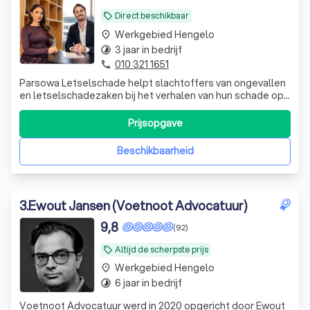
Direct beschikbaar
local_offer
Werkgebied Hengelo
place
3 jaar in bedrijf
timelapse
010 321 1651
phone
Parsowa Letselschade helpt slachtoffers van ongevallen
en letselschadezaken bij het verhalen van hun schade op
de aansprakelijke partij. Wij begrijpen dat een ongeval of
ingrijpende gebeurtenis niet alleen lichamelijke en
Prijsopgave
emotionele gevolgen heeft, maar ook financiële
onzekerheid kan veroorzaken. Da
Beschikbaarheid
3
.
Ewout Jansen (Voetnoot Advocatuur)
9,8
(92)
Altijd de scherpste prijs
local_offer
Werkgebied Hengelo
place
6 jaar in bedrijf
timelapse
Voetnoot Advocatuur werd in 2020 opgericht door Ewout