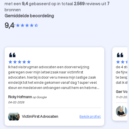
met een
9,4
gebaseerd op in totaal
2.569
reviews uit
7
bronnen
Gemiddelde beoordeling
9,4
•
star
star
star
star
star_half
star
star
star
star
star
star
star
sta
Ik had via brugman advocaten een doorverwijzing
de 4 ste
gekregen over mijn letselzaak naar victimfirst
de fijn
advocaten. hierbij is door veru mewa mijn lastige zaak
te bespr
eindelijk tot het einde gekomen vanaf dag 1 super veel
dat ik s
steun en medeleven ontvangen vanuit hem en heb me
Ger Vo
erg goed bijgestaan en op de hoogte gehouden vanaf
Ricky Hofmann
op Google
11-01-202
stap 1 tot de laatste stap bij een ander advocaat zou mijn
04-02-2026
zaak mischien jaren lang geduurt hebben of zelf niet tot
einde zaak komen. Ik ben veru mewa erg dankbaar voor
zijn medewerking en hulp ik raad jullie zeker hun
VictimFirst Advocaten
Bekijk profiel
advocaten kantoor aan voor al u zaken