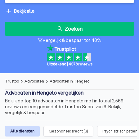
add
Bekijk alle
Zoeken
search
Vergelijk & bespaar tot 40%
shopping_cart
Uitstekend
|
4378
reviews
Trustoo
Advocaten
Advocaten in Hengelo
arrow_forward_ios
arrow_forward_ios
Advocaten in Hengelo vergelijken
Bekijk de top 10 advocaten in Hengelo met in totaal 2,569
reviews en een gemiddelde Trustoo Score van 9. Bekijk,
vergelijk & bespaar.
Alle diensten
Gezondheidsrecht
(
3
)
Psychiatrisch patiën