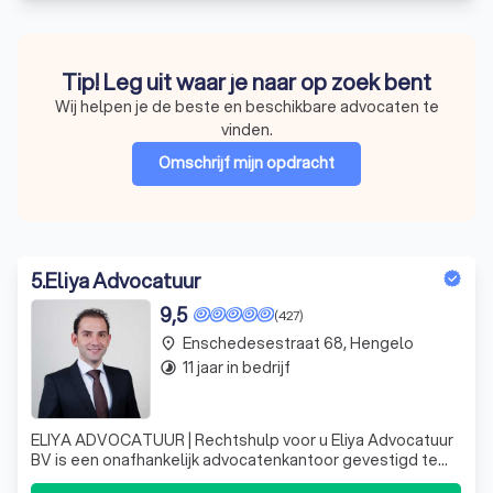
Tip! Leg uit waar je naar op zoek bent
Wij helpen je de beste en beschikbare advocaten te
vinden.
Omschrijf mijn opdracht
5
.
Eliya Advocatuur
9,5
(427)
Enschedesestraat 68, Hengelo
place
11 jaar in bedrijf
timelapse
ELIYA ADVOCATUUR | Rechtshulp voor u Eliya Advocatuur
BV is een onafhankelijk advocatenkantoor gevestigd te
Hengelo waarin mr. J. Eliya werkzaam is. Het