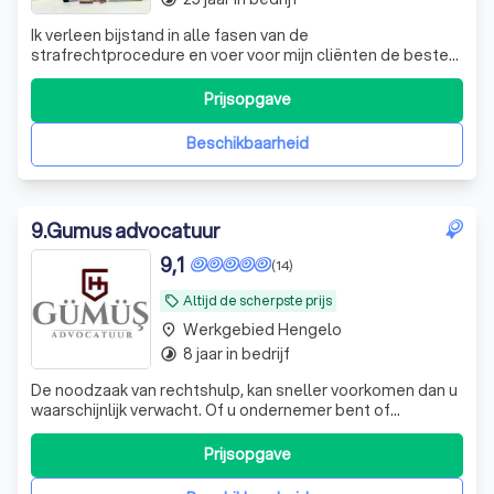
Ik verleen bijstand in alle fasen van de
strafrechtprocedure en voer voor mijn cliënten de beste
verdediging. Ik heb grote passie voor mijn vak. ik behandel
zowel reguliere als bijzondere strafzaken.
Prijsopgave
Beschikbaarheid
9
.
Gumus advocatuur
9,1
(14)
Altijd de scherpste prijs
local_offer
Werkgebied Hengelo
place
8 jaar in bedrijf
timelapse
De noodzaak van rechtshulp, kan sneller voorkomen dan u
waarschijnlijk verwacht. Of u ondernemer bent of
particulier, wij staan u graag bij met raad en daad! Wij
adviseren u, onderhandelen namens u of procederen
Prijsopgave
krachtig voor u. Wij zijn een laagdrempelig kantoor waar
kwaliteit hoog in de vandaal st