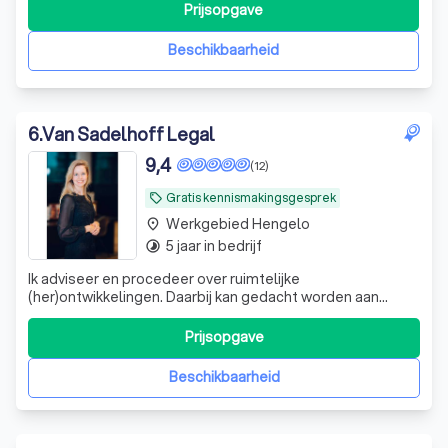
advocatenkantoor heeft een aantal kernwaarden hoog in
Prijsopgave
het vaandel staan: ‘degelijke kwaliteit en correcte service’,
‘professioneel en pragmatisch
Beschikbaarheid
6
.
Van Sadelhoff Legal
9,4
(12)
Gratis kennismakingsgesprek
local_offer
Werkgebied Hengelo
place
5 jaar in bedrijf
timelapse
Ik adviseer en procedeer over ruimtelijke
(her)ontwikkelingen. Daarbij kan gedacht worden aan
bestemmingsplannen, vergunningen, milieu en
handhavingsprocedures. Uw omgeving is mijn specialiteit!
Prijsopgave
Beschikbaarheid