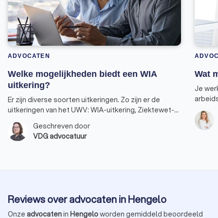
ADVOCATEN
ADVO
Welke mogelijkheden biedt een WIA
Wat m
uitkering?
Je wer
arbeid
Er zijn diverse soorten uitkeringen. Zo zijn er de
voor n
uitkeringen van het UWV: WIA-uitkering, Ziektewet-
snel ko
uitkering, Wajong, WW, en een uitkering van de
Geschreven door
Moet j
gemeente: bijstandsuitkering.
VDG advocatuur
baan? E
dan vr
Reviews over advocaten in Hengelo
Onze
advocaten
in
Hengelo
worden gemiddeld beoordeeld