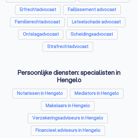
Een professionele en ervaren advocaat staat je bij tijdens
Erfrechtadvocaat
Faillissement advocaat
lastige juridische kwesties. Of je nu hulp nodig hebt bij
letselschade of een faillissement. Kies de regio waarin je
Familierechtadvocaat
Letselschade advocaat
gevestigd bent en bekijk de top 10 advocaten. Vergelijk
vervolgens hun specialisme, ervaring, reviews en prijs, en vind
Ontslagadvocaat
Scheidingsadvocaat
de geschikte advocaat in Hengelo voor jouw zaak.
Strafrechtadvocaat
Persoonlijke diensten: specialisten in
Hengelo
Notarissen in Hengelo
Mediators in Hengelo
Makelaars in Hengelo
Verzekeringsadviseurs in Hengelo
Financieel adviseurs in Hengelo