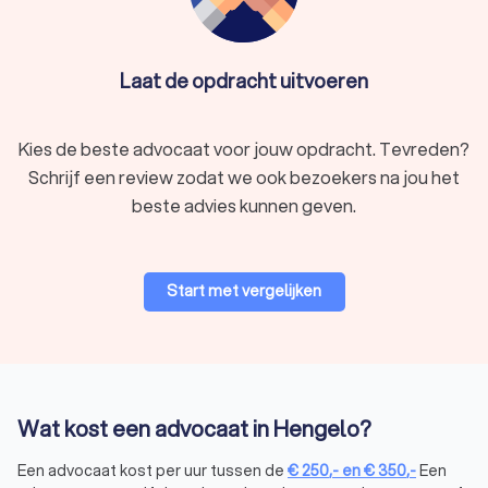
Erfrechtadvocaat
Laat de opdracht uitvoeren
Wanneer een dierbare overlijdt, kan er onder de familieleden
een geschil ontstaan over de verdeling van de erfenis.
Bijvoorbeeld wanneer er geen (duidelijk) testament is
Kies de beste advocaat voor jouw opdracht. Tevreden?
opgesteld. Een
erfrechtadvocaat
helpt bij het eerlijk verdelen
Schrijf een review zodat we ook bezoekers na jou het
en een goede oplossing vinden.
beste advies kunnen geven.
Scheidingsadvocaat
Een
scheidingsadvocaat
is gespecialiseerd in
Start met vergelijken
(echt)scheidingen. Een echtscheiding kan een complex
proces zijn waarbij verschillende belangen spelen. De
advocaat zorgt ervoor dat jouw belangen worden gehoord.
Daarnaast is het de taak van de advocaat om duidelijke
afspraken te maken. Bijvoorbeeld over de verdeling van
bezittingen en andere zaken na de echtscheiding.
Wat kost een advocaat in Hengelo?
Een advocaat kost per uur tussen de
€
250
,-
en
€
350
,-
Een