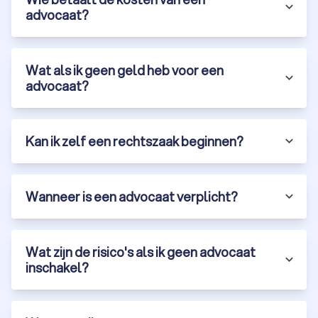
advocaat?
Faillisementadvocaat
Krijg je als ondernemer te maken met een faillissement? Dan
Wat als ik geen geld heb voor een
is het verstandig om een
faillissementadvocaat
in te
advocaat?
schakelen. De advocaat helpt je bij het vinden van een
passende oplossing. Een faillissementsadvocaat uit Hengelo
geeft onder meer juridisch advies, onderhandelt met de
tegenpartij en vraagt een faillissement aan als dat de juiste
Kan ik zelf een rechtszaak beginnen?
wijze lijkt. Sterker nog, alleen een advocaat kan een verzoek
tot faillissement indienen.
Wanneer is een advocaat verplicht?
Consumentenrechtadvocaat
Een consument heeft rechten bij het lenen van geld, kopen
van producten of afnemen van diensten. Wanneer je te maken
Wat zijn de risico's als ik geen advocaat
krijgt met misleidende of agressieve verkooptechnieken, mag
inschakel?
je de aankoop annuleren. Helaas houden sommige bedrijven
hier zich niet aan. In dit geval kun je een
consumentenrechtadvocaat
in Hengelo inhuren. De advocaat