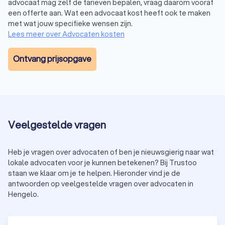
advocaat mag zelf de tarieven bepalen, vraag daarom vooraf
Familieadvocaat
een offerte aan. Wat een advocaat kost heeft ook te maken
Een familiegeschil kan stressvol zijn en veel emoties met zich
met wat jouw specifieke wensen zijn.
meebrengen. Kom je er samen niet meer uit? Een
Lees meer over Advocaten kosten
familierechtadvocaat
helpt bij een zo gunstig mogelijke
afloop voor jou. De advocaat kan je adviseren over
Ontvang prijsopgave
bijvoorbeeld echtscheidingen, alimentatiekwesties en andere
familiegeschillen. Voor het wijzigen van een voornaam of een
adoptieaanvraag heb je een gespecialiseerde advocaat
nodig.
Veelgestelde vragen
Ontslagadvocaat
Een ontslagavocaat is gespecialiseerd in arbeidsrecht, met
het oog op ontslagen. De advocaat kan je begeleiden tijdens
Heb je vragen over advocaten of ben je nieuwsgierig naar wat
de ontslagprocedure, zowel binnen als buiten de rechtbank.
lokale advocaten voor je kunnen betekenen? Bij Trustoo
Veel ontslagen worden afgerond tussen werknemer en
staan we klaar om je te helpen. Hieronder vind je de
werkgever. Er zijn echter situaties waarbij de kantonrechter
antwoorden op veelgestelde vragen over advocaten in
Hengelo.
erbij moet komen. Een
ontslagadvocaat
in Hengelo staat je
bij.