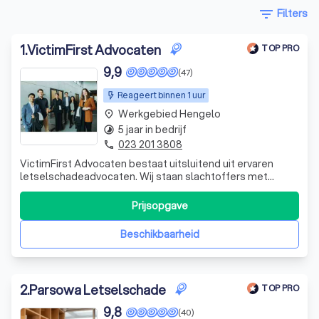
filter_list
Filters
1
.
VictimFirst Advocaten
TOP PRO
9,9
(47)
Reageert binnen 1 uur
Werkgebied Hengelo
place
5 jaar in bedrijf
timelapse
023 201 3808
phone
VictimFirst Advocaten bestaat uitsluitend uit ervaren
letselschadeadvocaten. Wij staan slachtoffers met
ernstig letsel bij.
Prijsopgave
Beschikbaarheid
2
.
Parsowa Letselschade
TOP PRO
9,8
(40)