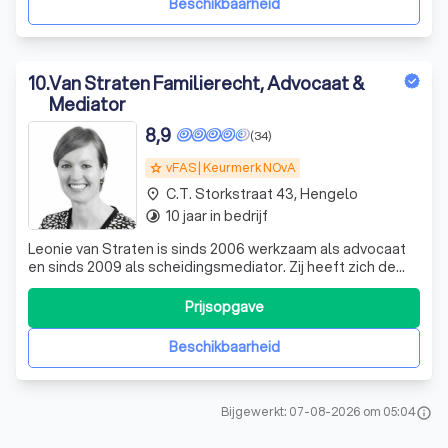
Beschikbaarheid
10
.
Van Straten Familierecht, Advocaat &
Mediator
8,9
(34)
vFAS | Keurmerk NOvA
grade
C.T. Storkstraat 43, Hengelo
place
10 jaar in bedrijf
timelapse
Leonie van Straten is sinds 2006 werkzaam als advocaat
en sinds 2009 als scheidingsmediator. Zij heeft zich de
afgelopen jaren gespecialiseerd in het personen- en
familierecht en het jeugdrecht en is aangesloten bij de
Prijsopgave
vereniging Familie- en erfrecht Advocaten
Scheidingsmediators (vFAS) en de Mediat
Beschikbaarheid
Bijgewerkt: 07-08-2026 om 05:04
info