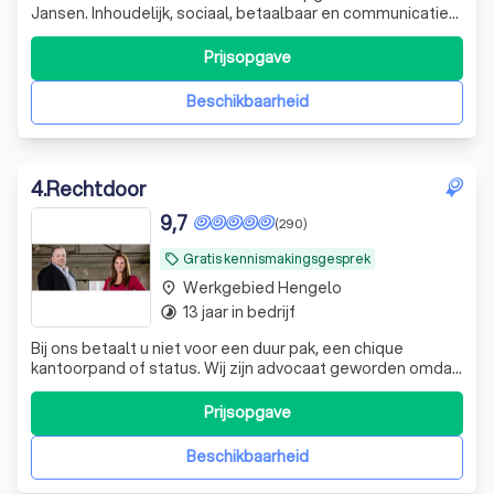
Jansen. Inhoudelijk, sociaal, betaalbaar en communicatief
INHOUDELIJK Voetnoot Advocatuur heeft een sterke
inhoudelijke focus met (tot nu toe) uitstekende
Prijsopgave
resultaten. SOCIAAL Voetnoot Advocatuur gaat voor
rechtvaardigheid, redelijkheid, betro
Beschikbaarheid
4
.
Rechtdoor
9,7
(290)
Gratis kennismakingsgesprek
local_offer
Werkgebied Hengelo
place
13 jaar in bedrijf
timelapse
Bij ons betaalt u niet voor een duur pak, een chique
kantoorpand of status. Wij zijn advocaat geworden omdat
we willen strijden tegen onrecht en graag mensen en
bedrijven helpen. Daar hebben we geen duur pak of chique
Prijsopgave
pand voor nodig. Door onze werkzaamheden tegen
scherpe tarieven aan te bieden make
Beschikbaarheid