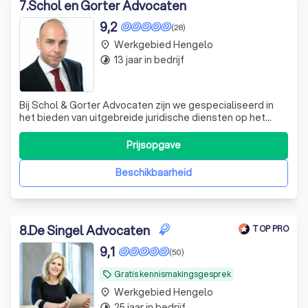
7
.
Schol en Gorter Advocaten
9,2
(28)
Werkgebied Hengelo
place
13 jaar in bedrijf
timelapse
Bij Schol & Gorter Advocaten zijn we gespecialiseerd in
het bieden van uitgebreide juridische diensten op het
gebied van arbeidsrecht, huurrecht, bouwrecht en
incasso. Ons team van ervaren advocaten onderscheidt
Prijsopgave
zich door hun expertise, toewijding en persoonlijke
benadering. We begrijpen dat juridis
Beschikbaarheid
8
.
De Singel Advocaten
TOP PRO
9,1
(50)
Gratis kennismakingsgesprek
local_offer
Werkgebied Hengelo
place
25 jaar in bedrijf
timelapse