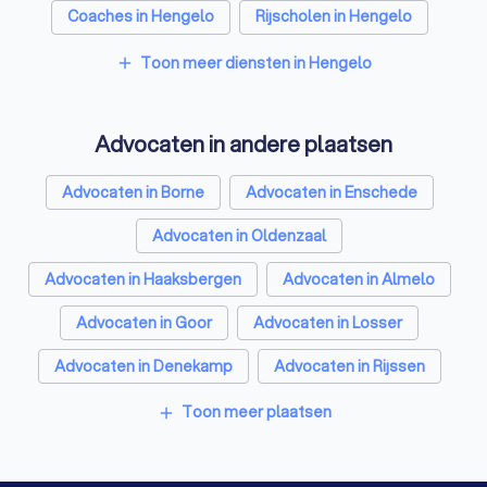
Coaches in Hengelo
Rijscholen in Hengelo
Relatietherapeuten in Hengelo
Toon meer diensten in Hengelo
add
Psychologen in Hengelo
Advocaten in andere plaatsen
Belastingadviseurs in Hengelo
Hypotheekadviseurs in Hengelo
Advocaten in Borne
Advocaten in Enschede
Personal trainers in Hengelo
Diëtisten in Hengelo
Advocaten in Oldenzaal
Advocaten in Haaksbergen
Advocaten in Almelo
Advocaten in Goor
Advocaten in Losser
Advocaten in Denekamp
Advocaten in Rijssen
Advocaten in Vriezenveen
Toon meer plaatsen
add
Advocaten in Amsterdam
Advocaten in Rotterdam