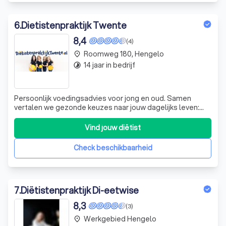
6
.
Dietistenpraktijk Twente
8,4
(4)
Roomweg 180, Hengelo
place
14 jaar in bedrijf
timelapse
Persoonlijk voedingsadvies voor jong en oud. Samen
vertalen we gezonde keuzes naar jouw dagelijks leven:
praktisch, haalbaar en met blijvend resultaat
Vind jouw diëtist
Check beschikbaarheid
7
.
Diëtistenpraktijk Di-eetwise
8,3
(3)
Werkgebied Hengelo
place