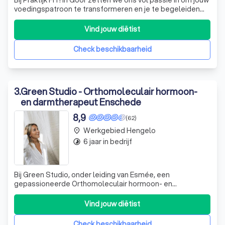
voedingspatroon te transformeren en je te begeleiden
naar een gezondere levensstijl. Mijn naam is Doreen
Rouwhof, en als gediplomeerd gewichtsconsulente en
Vind jouw diëtist
foodcoach, ben ik jouw persoonlijke gids op deze reis naar
welzijn. Mijn liefde vo
Check beschikbaarheid
3
.
Green Studio - Orthomoleculair hormoon-
en darmtherapeut Enschede
8,9
(62)
Werkgebied Hengelo
place
6 jaar in bedrijf
timelapse
Bij Green Studio, onder leiding van Esmée, een
gepassioneerde Orthomoleculair hormoon- en
darmtherapeut, zetten we ons volledig in om jou te
ondersteunen op weg naar een gezonder leven. Met een
Vind jouw diëtist
diepgaande expertise in hormonale en darmgezondheid,
bieden we persoonlijke behandelplannen die nauwkeurig
Check beschikbaarheid