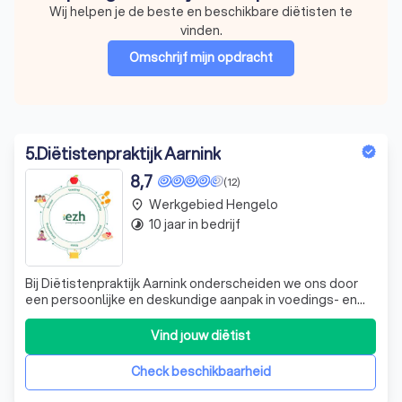
Wij helpen je de beste en beschikbare diëtisten te
vinden.
Omschrijf mijn opdracht
5
.
Diëtistenpraktijk Aarnink
8,7
(12)
Werkgebied Hengelo
place
10 jaar in bedrijf
timelapse
Bij Diëtistenpraktijk Aarnink onderscheiden we ons door
een persoonlijke en deskundige aanpak in voedings- en
leefstijladvies. Onze praktijk, opgericht door Maaike
Aarnink, is een vertrouwde plek waar je terecht kunt voor
Vind jouw diëtist
professionele begeleiding op het gebied van voeding en
gezondheid. Ons team va
Check beschikbaarheid