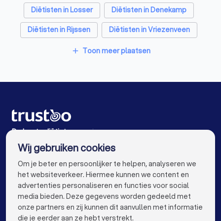
Diëtisten in Losser
Diëtisten in Denekamp
Diëtisten in Rijssen
Diëtisten in Vriezenveen
Diëtisten in Amsterdam
Diëtisten in Rotterdam
Toon meer plaatsen
add
Diëtisten in Den Haag
Diëtisten in Utrecht
Diëtisten in Eindhoven
Diëtisten in Tilburg
Diëtisten in Groningen
Diëtisten in Almere
Diëtisten in Breda
Diëtisten in Nijmegen
De beste diëtisten voor jou
Wij gebruiken cookies
Diëtisten in Haarlem
Diëtisten in Arnhem
info@trustoo.nl
Om je beter en persoonlijker te helpen, analyseren we
Diëtisten in Amersfoort
Diëtisten in Apeldoorn
het websiteverkeer. Hiermee kunnen we content en
advertenties personaliseren en functies voor social
Diëtisten in Den Bosch
Diëtisten in Maastricht
media bieden. Deze gegevens worden gedeeld met
onze partners en zij kunnen dit aanvullen met informatie
Diëtisten in Leiden
Diëtisten in Dordrecht
keyboard_arrow_down
VOOR PARTICULIEREN
die je eerder aan ze hebt verstrekt.