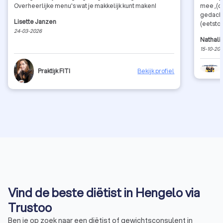
Overheerlijke menu's wat je makkelijk kunt maken!
mee ,(di
gedacht
Lisette Janzen
(eetstoo
24-03-2026
Nathali
15-10-20
Praktijk FIT!
Bekijk profiel
Vind de beste diëtist in Hengelo via
Trustoo
Ben je op zoek naar een diëtist of gewichtsconsulent in