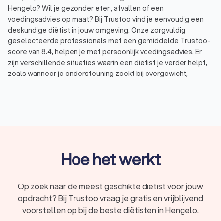
Hengelo? Wil je gezonder eten, afvallen of een
voedingsadvies op maat? Bij Trustoo vind je eenvoudig een
deskundige diëtist in jouw omgeving. Onze zorgvuldig
geselecteerde professionals met een gemiddelde Trustoo-
score van 8.4, helpen je met persoonlijk voedingsadvies. Er
zijn verschillende situaties waarin een diëtist je verder helpt,
zoals wanneer je ondersteuning zoekt bij overgewicht,
diabetes, darmklachten of een ander voedingsgerelateerd
probleem. Via Trustoo vergelijk je eenvoudig diëtisten en
vraag je gratis offertes aan.
Wat doet een diëtist?
Een diëtist is een deskundige op het gebied van voeding en
Hoe het werkt
gezondheid. Hij of zij helpt je om bewuste en gezonde
voedingskeuzes te maken die passen bij jouw persoonlijke
situatie. Tijdens het afvallen, aankomen, wanneer je je
Op zoek naar de meest geschikte diëtist voor jouw
energieker wilt voelen of een specifiek dieet nodig hebt
opdracht? Bij Trustoo vraag je gratis en vrijblijvend
vanwege een medische aandoening, geeft een diëtist
voorstellen op bij de beste diëtisten in Hengelo.
professioneel advies op maat. Op basis van