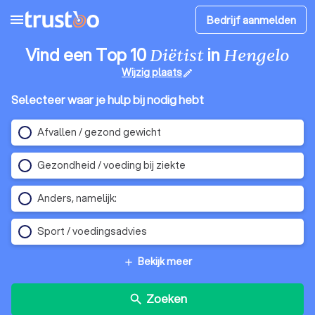
menu
Bedrijf aanmelden
Vind een Top 10
in
Diëtist
Hengelo
Wijzig plaats
edit
Selecteer waar je hulp bij nodig hebt
Afvallen / gezond gewicht
Gezondheid / voeding bij ziekte
Anders, namelijk:
Sport / voedingsadvies
Bekijk meer
add
Zoeken
search