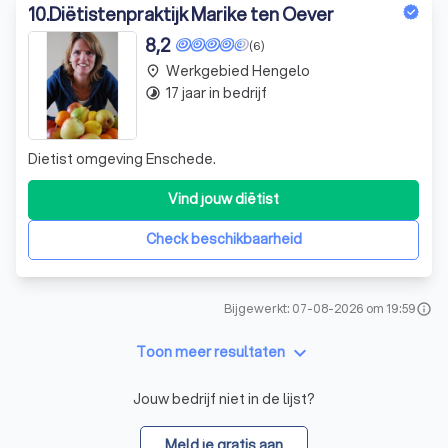
10
.
Diëtistenpraktijk Marike ten Oever
8,2
(6)
Werkgebied Hengelo
place
17 jaar in bedrijf
timelapse
Dietist omgeving Enschede.
Vind jouw diëtist
Check beschikbaarheid
Bijgewerkt: 07-08-2026 om 19:59
info
keyboard_arrow_down
Toon meer resultaten
Jouw bedrijf niet in de lijst?
Meld je gratis aan