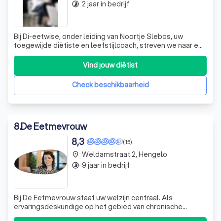
2 jaar in bedrijf
timelapse
Bij Di-eetwise, onder leiding van Noortje Slebos, uw
toegewijde diëtiste en leefstijlcoach, streven we naar een
gezondere levensstijl die echt bij u past. Met een
diepgaande passie voor voeding en gezondheid en
Vind jouw diëtist
ervaring in de GGZ, begrijpen we dat duurzame
verandering in leefgewoonten meer vereist d
Check beschikbaarheid
8
.
De Eetmevrouw
8,3
(15)
Weldamstraat 2, Hengelo
place
9 jaar in bedrijf
timelapse
Bij De Eetmevrouw staat uw welzijn centraal. Als
ervaringsdeskundige op het gebied van chronische
darmklachten, waaronder Colitis Ulcerosa, begrijp ik als