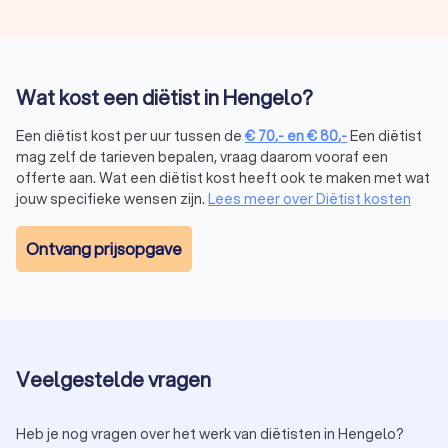
vermindert.
Voedselallergieën en -intoleranties:
bij een lactose- of
glutenintolerantie kan een diëtist adviseren over veilige
voedingskeuzes en volwaardige alternatieven.
Ondergewicht, overgewicht en obesitas:
een diëtist
Wat kost een diëtist in Hengelo?
biedt begeleiding bij gewichtsbeheersing door middel
van duurzame en gezonde eetgewoonten.
Een diëtist kost per uur tussen de
€
70
,-
en
€
80
,-
Een diëtist
Eetstoornissen:
in samenwerking met psychologen en
mag zelf de tarieven bepalen, vraag daarom vooraf een
artsen kan een diëtist ondersteunen bij het herstellen
offerte aan. Wat een diëtist kost heeft ook te maken met wat
van een gezond eetpatroon.
jouw specifieke wensen zijn.
Lees meer over Diëtist kosten
Omdat diëtisten bevoegd zijn om medische
voedingsadviezen te geven, werken ze vaak in ziekenhuizen,
Ontvang prijsopgave
revalidatiecentra, huisartsenpraktijken en zelfstandige
diëtistenpraktijken. In veel gevallen wordt de begeleiding
door een diëtist (gedeeltelijk) vergoed door de
zorgverzekering.
In tegenstelling tot de titel "diëtist" is "nutritionist" of
"gewichtsconsulent" geen wettelijk beschermde titel. Dit
Veelgestelde vragen
betekent dat iedereen zichzelf nutritionist of
gewichtsconsulent mag noemen, ongeacht opleiding of
ervaring. Toch hebben veel nutritionisten een achtergrond in
Heb je nog vragen over het werk van diëtisten in Hengelo?