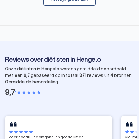
Reviews over diëtisten in Hengelo
Onze
diëtisten
in
Hengelo
worden gemiddeld beoordeeld
met een
9,7
gebaseerd op in totaal
371
reviews uit
4
bronnen
Gemiddelde beoordeling
9,7
•
star
star
star
star
star
star
star
star
star
star
star
star
sta
Zeer goed! Fijne omgang, en goede uitleg.
Viel mi