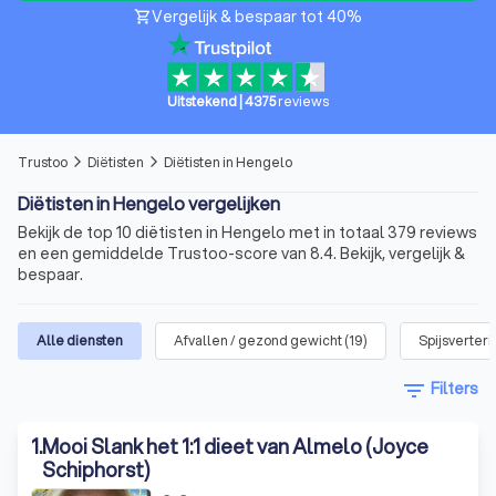
Vergelijk & bespaar tot 40%
shopping_cart
Uitstekend
|
4375
reviews
Trustoo
Diëtisten
Diëtisten in Hengelo
arrow_forward_ios
arrow_forward_ios
Diëtisten in Hengelo vergelijken
Bekijk de top 10 diëtisten in Hengelo met in totaal 379 reviews
en een gemiddelde Trustoo-score van 8.4. Bekijk, vergelijk &
bespaar.
Alle diensten
Afvallen / gezond gewicht
(
19
)
Spijsverteri
filter_list
Filters
1
.
Mooi Slank het 1:1 dieet van Almelo (Joyce
Schiphorst)