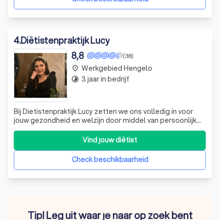
4
.
Diëtistenpraktijk Lucy
8,8
(38)
Werkgebied Hengelo
place
3 jaar in bedrijf
timelapse
Bij Dietistenpraktijk Lucy zetten we ons volledig in voor
jouw gezondheid en welzijn door middel van persoonlijk
en deskundig voedingsadvies. Onze praktijk, geleid door
de ervaren diëtist Lucy, biedt een warme en
Vind jouw diëtist
ondersteunende omgeving waar we samen werken aan
jouw voedingsdoelen. Of je nu worstelt
Check beschikbaarheid
Tip! Leg uit waar je naar op zoek bent