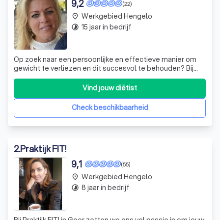
9,2
(22)
Werkgebied Hengelo
place
15 jaar in bedrijf
timelapse
Op zoek naar een persoonlijke en effectieve manier om
gewicht te verliezen en dit succesvol te behouden? Bij
Het 1 op 1 Dieet in Almelo begeleid ik, Joyce Schiphorst,
jou met een op maat gemaakt stappenplan. Sinds 1978
Vind jouw diëtist
help ik als toegewijde consulent en coach mensen hun
levensstijl te transformeren
Check beschikbaarheid
2
.
Praktijk FIT!
9,1
(55)
Werkgebied Hengelo
place
8 jaar in bedrijf
timelapse
Bij Praktijk FIT! in Goor zetten we ons vol passie in om jouw