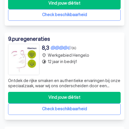
geen ander de impact van voeding op uw gezondheid. Mijn
Vind jouw diëtist
persoonlijke strijd met darmklachten heeft mij
geïnspireerd om mij professioneel te verdi
Check beschikbaarheid
9
.
puregeneraties
8,3
(6)
Werkgebied Hengelo
place
12 jaar in bedrijf
timelapse
Ontdek de rijke smaken en authentieke ervaringen bij onze
speciaalzaak, waar wij ons onderscheiden door een
exclusief assortiment aan biologische en veganistische
producten. Wij geloven sterk in de kracht van natuurlijke
Vind jouw diëtist
ingrediënten en bieden onze klanten een zorgvuldig
geselecteerde collectie van
Check beschikbaarheid