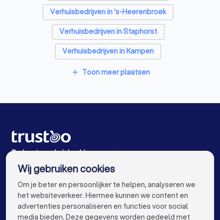
Verhuisbedrijven in 's-Heerenbroek
Verhuisbedrijven in Staphorst
Verhuisbedrijven in Kampen
Verhuisbedrijven in Zwolle
Toon meer plaatsen
add
Verhuisbedrijven in Meppel
Verhuisbedrijven in Kamperveen
Verhuisbedrijven in Hattem
Verhuisbedrijven in Wezep
De beste verhuisbedrijven voor jou
Wij gebruiken cookies
Verhuisbedrijven in Amsterdam
info@trustoo.nl
Om je beter en persoonlijker te helpen, analyseren we
Verhuisbedrijven in Rotterdam
het websiteverkeer. Hiermee kunnen we content en
advertenties personaliseren en functies voor social
Verhuisbedrijven in Den Haag
media bieden. Deze gegevens worden gedeeld met