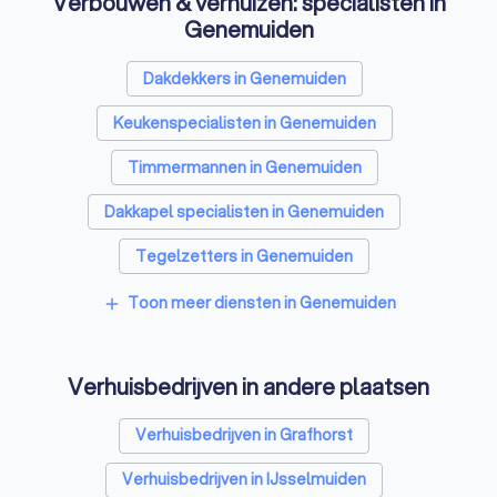
Verbouwen & verhuizen: specialisten in
Genemuiden
Dakdekkers in Genemuiden
Keukenspecialisten in Genemuiden
Timmermannen in Genemuiden
Dakkapel specialisten in Genemuiden
Tegelzetters in Genemuiden
Sloopbedrijven in Genemuiden
Toon meer diensten in Genemuiden
add
Bouwkundige keurders in Genemuiden
Verhuisbedrijven in andere plaatsen
Opslagruimtes in Genemuiden
Metselaars in Genemuiden
Verhuisbedrijven in Grafhorst
Verhuisbedrijven in IJsselmuiden