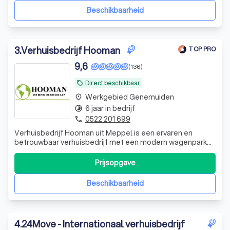
Beschikbaarheid
3
.
Verhuisbedrijf Hooman
TOP PRO
9,6
(136)
Direct beschikbaar
local_offer
Werkgebied Genemuiden
place
6 jaar in bedrijf
timelapse
0522 201 699
phone
Verhuisbedrijf Hooman uit Meppel is een ervaren en
betrouwbaar verhuisbedrijf met een modern wagenpark
en professionele medewerkers. Wij zorgen voor een
veilige en zorgeloze verhuizing.
Prijsopgave
Beschikbaarheid
4
.
24Move - Internationaal verhuisbedrijf