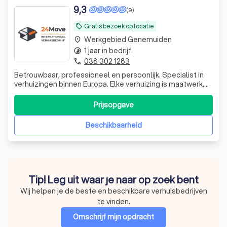
9,3
(9)
Gratis bezoek op locatie
local_offer
Werkgebied Genemuiden
place
1 jaar in bedrijf
timelapse
038 302 1283
phone
Betrouwbaar, professioneel en persoonlijk. Specialist in
verhuizingen binnen Europa. Elke verhuizing is maatwerk,
met transparante prijzen en een zorgeloos verhuistraject
van begin tot eind.
Prijsopgave
Beschikbaarheid
Tip! Leg uit waar je naar op zoek bent
Wij helpen je de beste en beschikbare verhuisbedrijven
te vinden.
Omschrijf mijn opdracht