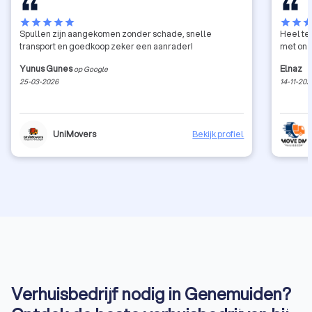
star
star
star
star
star
star
star
sta
Spullen zijn aangekomen zonder schade, snelle
Heel te
transport en goedkoop zeker een aanrader!
met onz
Yunus Gunes
Elnaz
op Google
25-03-2026
14-11-202
UniMovers
Bekijk profiel
Verhuisbedrijf nodig in Genemuiden?