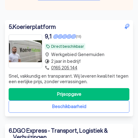
5
.
Koerierplatform
9,1
(11)
Direct beschikbaar
local_offer
Werkgebied Genemuiden
place
2 jaar in bedrijf
timelapse
0165 205 144
phone
Snel, vakkundig en transparant. Wij leveren kwaliteit tegen
een eerlijke prijs, zonder verrassingen.
Prijsopgave
Beschikbaarheid
6
.
DGO Express - Transport, Logistiek &
Verhuizingen