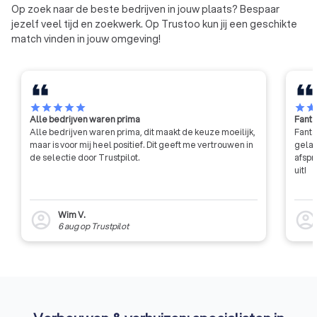
vrachtauto's, maar ook
Op zoek naar de beste bedrijven in jouw plaats? Bespaar
bestelauto's zijn vanwege hun
jezelf veel tijd en zoekwerk. Op Trustoo kun jij een geschikte
laadvermogen in veel gevallen
match vinden in jouw omgeving!
vergunningplichtig.
star
star
star
star
star
star
sta
Alle bedrijven waren prima
Fanta
Alle bedrijven waren prima, dit maakt de keuze moeilijk,
Fanta
maar is voor mij heel positief. Dit geeft me vertrouwen in
gelat
de selectie door Trustpilot.
afspr
uit!
Wim V.
account_circle
account_circl
6 aug
op
Trustpilot