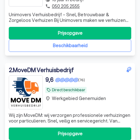
050 205 2555
phone
Unimovers Verhuisbedrijf – Snel, Betrouwbaar &
Zorgeloos Verhuizen Bij Unimovers maken we verhuizen
eenvoudig en stressvrij. Of het nu gaat om een particuliere
verhuizing, bedrijfsverhuizing of spoedverhuizing, ons
Prijsopgave
ervaren team staat klaar om u professioneel en efficiënt
te helpen. Wij bieden maat
Beschikbaarheid
2
.
MoveDM Verhuisbedrijf
9,6
(76)
Direct beschikbaar
local_offer
Werkgebied Genemuiden
place
Wij zijn MoveDM: wij verzorgen professionele verhuizingen
voor particulieren. Snel, veilig en servicegericht. Van
inpakken tot transport - wij regelen een complete,
zorgeloze verhuizing van A tot Z.
Prijsopgave