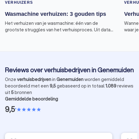
VERHUIZERS
VERHU
Wasmachine verhuizen: 3 gouden tips
Verhu
Het verhuizen van je wasmachine: één van de
Wanneer
grootste struggles van het verhuisproces. Uit data
waar j
van Trustoo blijkt dat dit een veel gezocht
bijvoor
onderwerp is. Begrijpelijk, want er zijn enkele zaken
verzeke
om rekening mee te houden tijdens het verhuizen
dit art
van dit gevaarte. Verhuisdozen en de meeste
verhuiz
meubels kun je makkelijk naar buiten (en weer naar
Reviews over verhuisbedrijven in Genemuiden
binnen) tillen. Maar hoe doe je dat met een zwaar en
technisch huis accessoire, zoals een wasmachine?
Onze
verhuisbedrijven
in
Genemuiden
worden gemiddeld
We geven je 3 gouden tips!
beoordeeld met een
9,5
gebaseerd op in totaal
1.089
reviews
uit
5
bronnen
Gemiddelde beoordeling
9,5
•
star
star
star
star
star