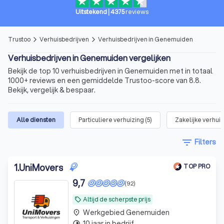
Uitstekend
|
4375
reviews
Trustoo
Verhuisbedrijven
Verhuisbedrijven in Genemuiden
arrow_forward_ios
arrow_forward_ios
Verhuisbedrijven in Genemuiden vergelijken
Bekijk de top 10 verhuisbedrijven in Genemuiden met in totaal
1000+ reviews en een gemiddelde Trustoo-score van 8.8.
Bekijk, vergelijk & bespaar.
Alle diensten
Particuliere verhuizing
(
5
)
Zakelijke verhui
filter_list
Filters
1
.
UniMovers
TOP PRO
9,7
(92)
Altijd de scherpste prijs
local_offer
Werkgebied Genemuiden
place
10 jaar in bedrijf
timelapse