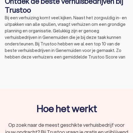
Ontdek de beste verhuisbedrijven bij
Trustoo
Bij een verhuizing komt veel kijken. Naast het zorgvuldig in- en
uitpakken van alle spullen, vraagt verhuizen om een grondige
planning en organisatie. Gelukkig zijn er genoeg
verhuisbedrijven in Genemuiden die je bij deze taak kunnen
ondersteunen. Bij Trustoo hebben we al een top 10 van de
beste verhuisbedrijven in Genemuiden voor je gemaakt. Zo
hebben deze verhuizers een gemiddelde Trustoo Score van
8.8 gebaseerd op 1000+ reviews.
Of je nu op zoek bent naar het goedkoopste verhuisbedrijf,
een erkend verhuisbedrijf of een verhuisfirma die
gespecialiseerd is in internationaal verhuizen, bij ons vind je
de juiste verhuizer in Genemuiden voor jouw verhuizing.
Vergelijk vandaag nog offertes van vier lokale
verhuisbedrijven via Trustoo en bespaar op je verhuiskosten.
Hoe het werkt
Wat brengt een professioneel verhuisbedrijf
Op zoek naar de meest geschikte verhuisbedrijf voor
jou?
jouw opdracht? Bij Trustoo vraag je gratis en vrijblijvend