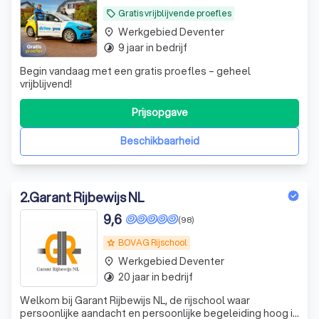
Gratis vrijblijvende proefles
local_offer
Werkgebied Deventer
place
9 jaar in bedrijf
timelapse
Begin vandaag met een gratis proefles – geheel
vrijblijvend!
Prijsopgave
Beschikbaarheid
2
.
Garant Rijbewijs NL
9,6
(98)
BOVAG Rijschool
grade
Werkgebied Deventer
place
20 jaar in bedrijf
timelapse
Welkom bij Garant Rijbewijs NL, de rijschool waar
persoonlijke aandacht en persoonlijke begeleiding hoog in