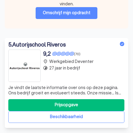
vinden.
Omschrijf mijn opdracht
5
.
Autorijschool Riveros
9,2
(70)
Werkgebied Deventer
place
27 jaar in bedrijf
timelapse
Je vindt de laatste informatie over ons op deze pagina.
Ons bedrijf groeit en evolueert steeds. Onze missie... Is
om de beste oplossingen aan te bieden voor iedereen.
Vul voor contact alstublieft het formulier op onze
Prijsopgave
website in. Wij wensen u een fijne dag! Spoed opleiding
Een rijles duurt 60 min
Beschikbaarheid