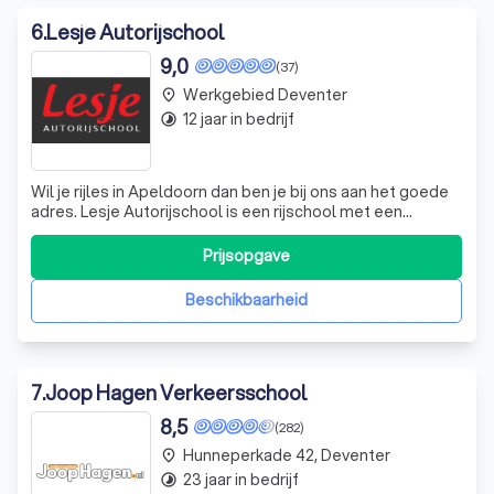
6
.
Lesje Autorijschool
9,0
(37)
Werkgebied Deventer
place
12 jaar in bedrijf
timelapse
Wil je rijles in Apeldoorn dan ben je bij ons aan het goede
adres. Lesje Autorijschool is een rijschool met een
persoonlijke benadering, de rijlessen worden verzorgd in
Apeldoorn, maar eventueel ook buiten de regio. Wij zijn
Prijsopgave
een gedreven rijschool die kwaliteit en een betaalbare
lesprijs hoog in he
Beschikbaarheid
7
.
Joop Hagen Verkeersschool
8,5
(282)
Hunneperkade 42, Deventer
place
23 jaar in bedrijf
timelapse