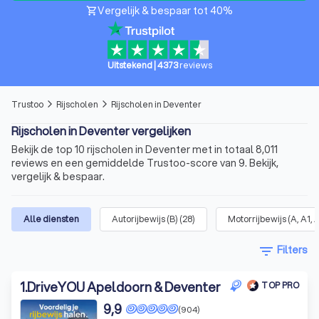
Vergelijk & bespaar tot 40%
shopping_cart
Uitstekend
|
4373
reviews
Trustoo
Rijscholen
Rijscholen in Deventer
arrow_forward_ios
arrow_forward_ios
Rijscholen in Deventer vergelijken
Bekijk de top 10 rijscholen in Deventer met in totaal 8,011
reviews en een gemiddelde Trustoo-score van 9. Bekijk,
vergelijk & bespaar.
Alle diensten
Autorijbewijs (B)
(
28
)
Motorrijbewijs (A, A1, 
filter_list
Filters
1
.
DriveYOU Apeldoorn & Deventer
TOP PRO
9,9
(904)