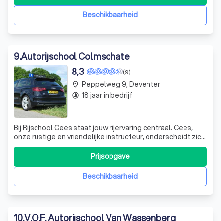
jaar ervaring heb ik ontdekt dat deze aanpak effectiever is
en leerlingen snell
Beschikbaarheid
9
.
Autorijschool Colmschate
8,3
(9)
Peppelweg 9, Deventer
place
18 jaar in bedrijf
timelapse
Bij Rijschool Cees staat jouw rijervaring centraal. Cees,
onze rustige en vriendelijke instructeur, onderscheidt zich
door zijn duidelijke instructies en geduldige benadering.
Hij neemt de tijd om alles uit te leggen, zodat jij je op je
Prijsopgave
gemak voelt achter het stuur. Zenuwachtig voor de
lessen? Geen
Beschikbaarheid
10
.
V.O.F. Autorijschool Van Wassenberg