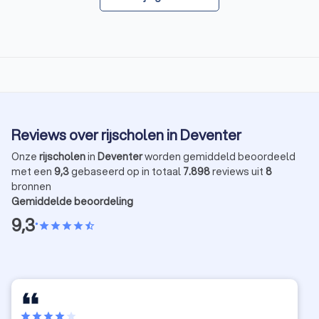
Reviews over rijscholen in Deventer
Onze
rijscholen
in
Deventer
worden gemiddeld beoordeeld
met een
9,3
gebaseerd op in totaal
7.898
reviews uit
8
bronnen
Gemiddelde beoordeling
9,3
•
star
star
star
star
star_half
star
star
star
star
star