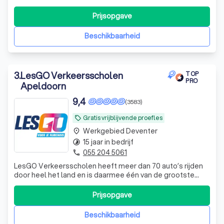
het vaandel staan! Waarschijnlijk wil je over een tijdje gaan
genieten van de vele mogelijkheden die het rijbewijs je te
Prijsopgave
bieden heeft. Wij verzorgen sinds 2005 de rijlessen voor
de categorie
Beschikbaarheid
3
.
LesGO Verkeersscholen
TOP
PRO
Apeldoorn
9,4
(3583)
Gratis vrijblijvende proefles
local_offer
Werkgebied Deventer
place
15 jaar in bedrijf
timelapse
055 204 5061
phone
LesGO Verkeersscholen heeft meer dan 70 auto’s rijden
door heel het land en is daarmee één van de grootste
rijscholen van Nederland. Het is daarom niet voor niets dat
LesGO Verkeerscholen duizenden mensen opleidt voor
Prijsopgave
hun rijbewijs! Wij onderscheiden ons door: - een
gegarandeerde hoge kwaliteit le
Beschikbaarheid