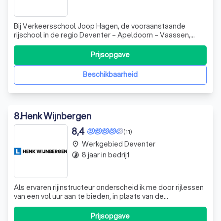
Bij Verkeersschool Joop Hagen, de vooraanstaande
rijschool in de regio Deventer – Apeldoorn – Vaassen,
onderscheiden we ons door onze toekomstbestendige
aanpak. We zijn trots op onze methodische lesplannen en
Prijsopgave
intercollegiale toetsing, waardoor we een rijopleiding
kunnen bieden die perfect aansluit o
Beschikbaarheid
8
.
Henk Wijnbergen
8,4
(11)
Werkgebied Deventer
place
8 jaar in bedrijf
timelapse
Als ervaren rijinstructeur onderscheid ik me door rijlessen
van een vol uur aan te bieden, in plaats van de
gebruikelijke 50 minuten. Deze extra tijd is cruciaal om
nieuwe vaardigheden te herhalen en te verfijnen. Met 17
Prijsopgave