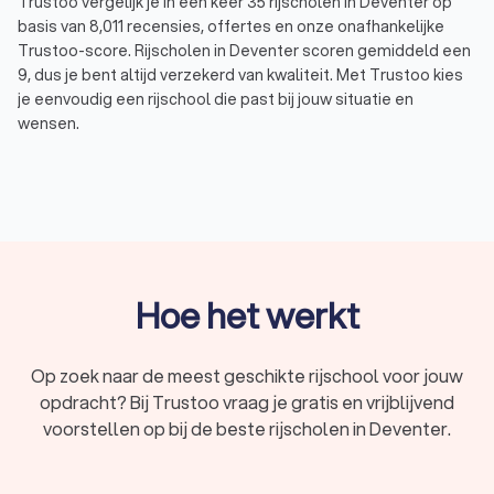
Trustoo vergelijk je in één keer 35 rijscholen in Deventer op
basis van 8,011 recensies, offertes en onze onafhankelijke
Trustoo-score. Rijscholen in Deventer scoren gemiddeld een
9, dus je bent altijd verzekerd van kwaliteit. Met Trustoo kies
je eenvoudig een rijschool die past bij jouw situatie en
wensen.
In het kort
Rijlessen voor elk soort voertuig – haal je
rijbewijs
A, B, C, D of E
.
Begeleiding die bij jouw wensen en behoeften
past: van
spoedcursus
tot
faalangstbegeleiding
.
Hoe het werkt
Verschillende lespakketten met rijlessen van
gemiddeld
€ 45,- tot € 65,- per uur
.
Op zoek naar de meest geschikte rijschool voor jouw
Vergelijk
35 rijscholen
in Deventer en lees
8,011
opdracht? Bij Trustoo vraag je gratis en vrijblijvend
reviews
.
voorstellen op bij de beste rijscholen in Deventer.