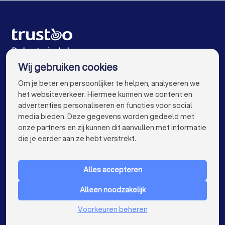
Rijscholen in Eindhoven
Rijscholen in Tilburg
Rijscholen in Groningen
Rijscholen in Almere
Rijscholen in Breda
Rijscholen in Nijmegen
De beste rijscholen voor jou
Wij gebruiken cookies
Rijscholen in Enschede
Rijscholen in Haarlem
info@trustoo.nl
Om je beter en persoonlijker te helpen, analyseren we
Rijscholen in Arnhem
Rijscholen in Amersfoort
het websiteverkeer. Hiermee kunnen we content en
advertenties personaliseren en functies voor social
Rijscholen in Den Bosch
Rijscholen in Maastricht
media bieden. Deze gegevens worden gedeeld met
onze partners en zij kunnen dit aanvullen met informatie
Rijscholen in Leiden
Rijscholen in Dordrecht
keyboard_arrow_down
VOOR PARTICULIEREN
die je eerder aan ze hebt verstrekt.
Rijscholen in Zoetermeer
keyboard_arrow_down
VOOR BEDRIJVEN
Rijscholen bij jou in de buurt
Alles accepteren
keyboard_arrow_down
OVER TRUSTOO
Alleen noodzakelijk
LAND
Nederland
Voorkeuren beheren
België
Duitsland