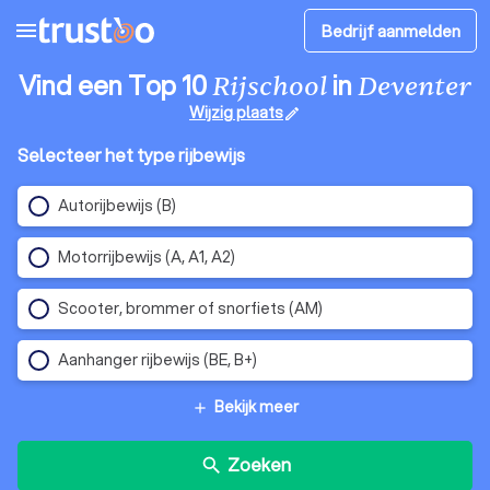
menu
Bedrijf aanmelden
Vind een Top 10
in
Rijschool
Deventer
Wijzig plaats
edit
Selecteer het type rijbewijs
Autorijbewijs (B)
Motorrijbewijs (A, A1, A2)
Scooter, brommer of snorfiets (AM)
Aanhanger rijbewijs (BE, B+)
Bekijk meer
add
Zoeken
search