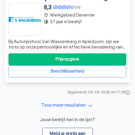
8,3
(11)
Werkgebied Deventer
place
37 jaar in bedrijf
timelapse
Bij Autorijschool Van Wassenberg in Apeldoorn, zijn we
trots op onze persoonlijke en effectieve benadering van
rijlessen. Als een kleine rijschool met twee toegewijde
instructeurs, bieden we een intieme leeromgeving waarin
Prijsopgave
elke leerling de aandacht krijgt die hij of zij verdient. Onze
lessen worden
Beschikbaarheid
Bijgewerkt: 06-08-2026 om 17:28
info
keyboard_arrow_down
Toon meer resultaten
Jouw bedrijf niet in de lijst?
Meld je gratis aan