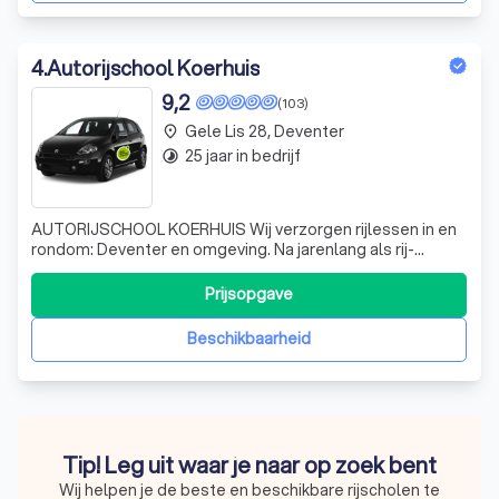
4
.
Autorijschool Koerhuis
9,2
(103)
Gele Lis 28, Deventer
place
25 jaar in bedrijf
timelapse
AUTORIJSCHOOL KOERHUIS Wij verzorgen rijlessen in en
rondom: Deventer en omgeving. Na jarenlang als rij-
instructeur in loondienst te hebben gewerkt, heb ik ervoor
gekozen mijn ambitie te volgen: een eigen autorijschool..
Prijsopgave
Mensenkennis is heel belangrijk voor het bepalen van het
aantal rijlessen die
Beschikbaarheid
Tip! Leg uit waar je naar op zoek bent
Wij helpen je de beste en beschikbare rijscholen te