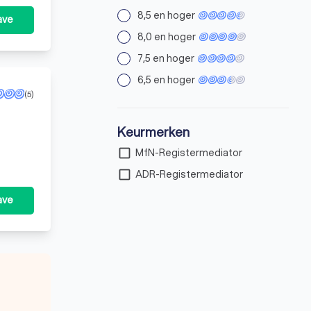
8,5 en hoger
ave
8,0 en hoger
7,5 en hoger
6,5 en hoger
(5)
Keurmerken
check_box_outline_blank
MfN-Registermediator
check_box_outline_blank
ADR-Registermediator
ave