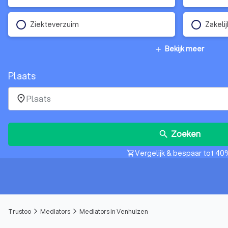
Ziekteverzuim
Zakelij
Bekijk meer
add
Plaats
place
Zoeken
search
Vergelijk & bespaar tot 40
shopping_cart
Trustoo
Mediators
Mediators in Venhuizen
arrow_forward_ios
arrow_forward_ios