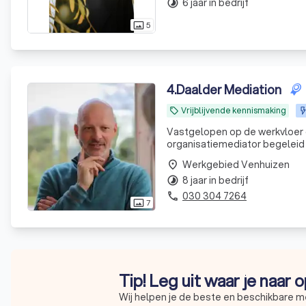
6 jaar in bedrijf
timelapse
5
photo_size_select_actual
4
.
Daalder Mediation
Vrijblijvende kennismaking
local_offer
Vastgelopen op de werkvloer o
organisatiemediator begeleid 
Werkgebied Venhuizen
place
8 jaar in bedrijf
timelapse
030 304 7264
phone
7
photo_size_select_actual
Tip! Leg uit waar je naar 
Wij helpen je de beste en beschikbare me