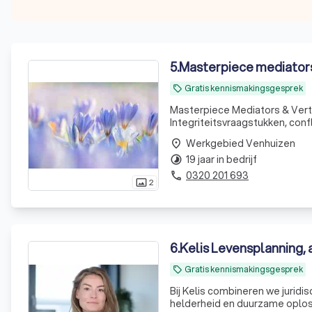
5
.
Masterpiece mediator
Gratis kennismakingsgesprek
local_offer
Masterpiece Mediators & Vert
Integriteitsvraagstukken, conf
Werkgebied Venhuizen
place
19 jaar in bedrijf
timelapse
0320 201 693
phone
2
photo_size_select_actual
6
.
Kelis Levensplanning, 
Gratis kennismakingsgesprek
local_offer
Bij Kelis combineren we juridi
helderheid en duurzame oplos