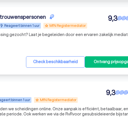
ertrouwenspersonen
9,3
Reageert binnen 1 uur
MfN Registermediator
grade
ing gezocht? Laat je begeleiden door een ervaren zakelijk mediat
Check beschikbaarheid
Ontvang prijsopg
9,3
geert binnen 1 uur
MfN Registermediator
grade
en we scheidingen online. Onze aanpak is efficiënt, betaalbaar, en
nele periode. Ook werken we via de RvRvoor gesubsideieerde bijsta