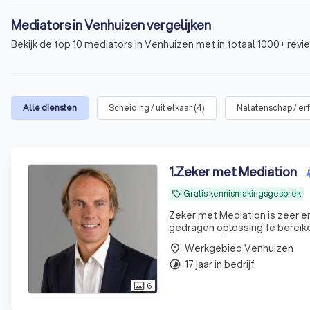
Mediators in Venhuizen vergelijken
Bekijk de top 10 mediators in Venhuizen met in totaal 1000+ revi
Alle diensten
Scheiding / uit elkaar
(
4
)
Nalatenschap / er
1
.
Zeker met Mediation
Gratis kennismakingsgesprek
local_offer
Zeker met Mediation is zeer er
gedragen oplossing te bereiken
Werkgebied Venhuizen
place
17 jaar in bedrijf
timelapse
6
photo_size_select_actual