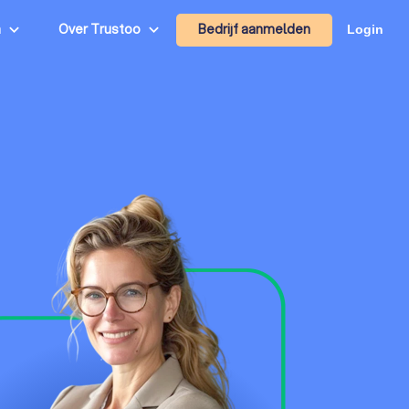
Bedrijf aanmelden
n
Over Trustoo
Login