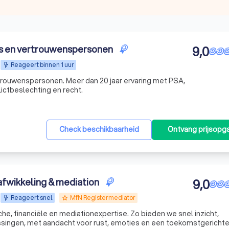
s en vertrouwenspersonen
9,0
Reageert binnen 1 uur
rouwenspersonen. Meer dan 20 jaar ervaring met PSA,
lictbeslechting en recht.
Check beschikbaarheid
Ontvang prijsopg
afwikkeling & mediation
9,0
Reageert snel
MfN Registermediator
grade
sche, financiële en mediationexpertise. Zo bieden we snel inzicht,
singen, met aandacht voor rust, emoties en een toekomstgericht