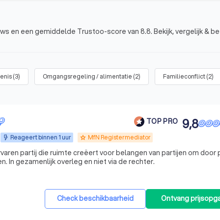
ews en een gemiddelde Trustoo-score van 8.8. Bekijk, vergelijk & be
fenis
(
3
)
Omgangsregeling / alimentatie
(
2
)
Familieconflict
(
2
)
9,8
TOP PRO
Reageert binnen 1 uur
MfN Registermediator
grade
varen partij die ruimte creëert voor belangen van partijen om door p
. In gezamenlijk overleg en niet via de rechter.
Check beschikbaarheid
Ontvang prijsopg