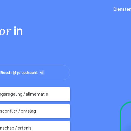
Dienste
in
or
Beschrijf je opdracht
me
AI
sregeling / alimentatie
sconflict / ontslag
nschap / erfenis