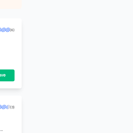
(6)
ave
(3)
e