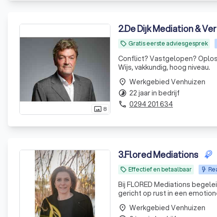
2
.
De Dijk Mediation & V
Gratis eerste adviesgesprek
local_offer
Conflict? Vastgelopen? Oploss
Wijs, vakkundig, hoog niveau.
Werkgebied Venhuizen
place
22 jaar in bedrijf
timelapse
0294 201 634
phone
8
photo_size_select_actual
3
.
Flored Mediations
Effectief en betaalbaar
Rea
local_offer
Bij FLORED Mediations begeleid
gericht op rust in een emotio
Werkgebied Venhuizen
place