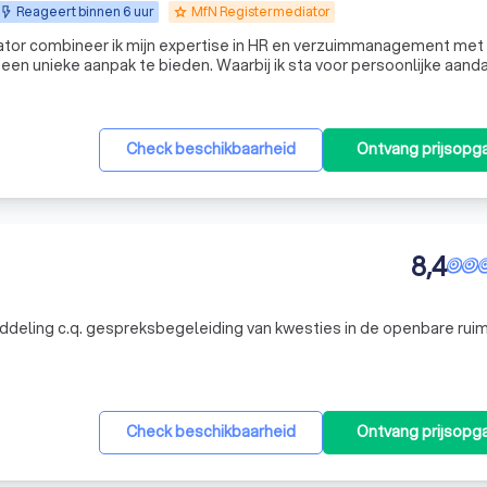
Reageert binnen 6 uur
MfN Registermediator
grade
tor combineer ik mijn expertise in HR en verzuimmanagement met 
en unieke aanpak te bieden. Waarbij ik sta voor persoonlijke aanda
heid, empathisch vermogen maar
Check beschikbaarheid
Ontvang prijsopg
8,4
iddeling c.q. gespreksbegeleiding van kwesties in de openbare rui
Check beschikbaarheid
Ontvang prijsopg