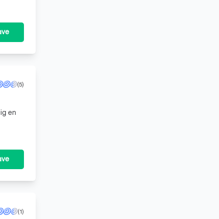
ave
(5)
ig en
ave
(1)