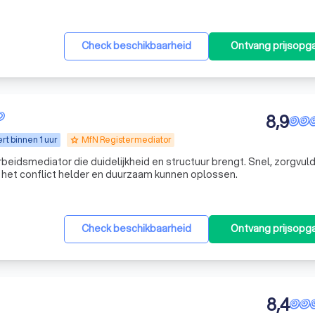
Check beschikbaarheid
Ontvang prijsopg
8,9
t binnen 1 uur
MfN Registermediator
grade
beidsmediator die duidelijkheid en structuur brengt. Snel, zorgvuld
e het conflict helder en duurzaam kunnen oplossen.
Check beschikbaarheid
Ontvang prijsopg
8,4