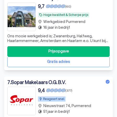
9,7
(60)
Hoge kwaliteit & Scherpe prijs
local_offer
Werkgebied Purmerend
place
16 jaar in bedrijf
timelapse
Ons mooie werkgebied is; Zwanenburg, Halfweg,
Haarlemmermeer, Amsterdam en Haarlem e.o. U kunt bij
ons NVM kantoor terecht voor; Een (NWWI) taxatie,
Verkoop, Aankoopservice of Verhuur.
Prijsopgave
Gratis advies
7
.
Sopar Makelaars O.G. B.V.
9,4
(377)
Reageert snel
Nieuwstraat 74, Purmerend
place
51 jaar in bedrijf
timelapse