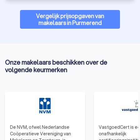
gemakkelijk 4,816 reviews van eerdere klanten lezen die we
hebben verzameld vanuit verschillende bronnen. Vervolgens
Vergelijk prijsopgaven van
kun je naar de Trustoo Scores kijken van de verschillende
makelaars in Purmerend
makelaarskantoren in Purmerend. Ook is het belangrijk om te
kijken naar de kosten van de verschillende makelaars uit
Purmerend, ook wel
courtage
genoemd, die de makelaar in
rekening brengt. Trustoo maakt je dit gemakkelijk. Vergelijk
de beste makelaars in Purmerend voor jou en vraag gratis en
eenvoudig vier offertes aan via Trustoo.
Onze makelaars beschikken over de
volgende keurmerken
Wat kost een makelaar in Purmerend?
De vergoeding die een makelaar in Purmerend ontvangt voor
zijn diensten heet een courtage. Courtage wordt vaak
uitgedrukt als een percentage van de verkoopprijs van een
huis. De hoogte van de courtage kan variëren afhankelijk van
de makelaar en de geleverde diensten. Het is altijd raadzaam
om vooraf duidelijkheid te krijgen over de courtage om
verrassingen te voorkomen.
De NVM, ofwel Nederlandse
VastgoedCert is e
Coöperatieve Vereniging van
onafhankelijk