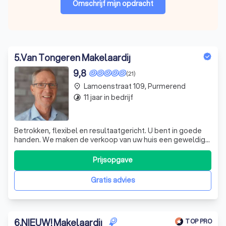
Omschrijf mijn opdracht
5
.
Van Tongeren Makelaardij
9,8
(21)
Lamoenstraat 109, Purmerend
place
11 jaar in bedrijf
timelapse
Betrokken, flexibel en resultaatgericht. U bent in goede
handen. We maken de verkoop van uw huis een geweldige
ervaring en de zoektocht naar een nieuwe woning een
feest. Register Makelaar-Taxateur sinds 1994 en
Prijsopgave
sindsdien werkzaam geweest in Almere, Hoorn, Zaandam
en alles daar tussenin. Vanaf 1986
Gratis advies
6
.
NIEUW! Makelaardij
TOP PRO