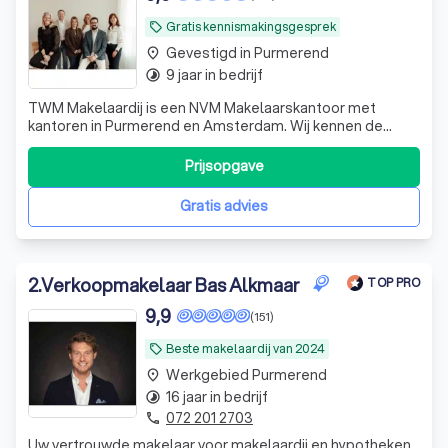
Gratis kennismakingsgesprek
local_offer
Gevestigd in Purmerend
place
9 jaar in bedrijf
timelapse
TWM Makelaardij is een NVM Makelaarskantoor met
kantoren in Purmerend en Amsterdam. Wij kennen de
regio als geen ander. Benieuwd naar onze werkwijze, we
komen graag langs!
Prijsopgave
Gratis advies
2
.
Verkoopmakelaar Bas Alkmaar
TOP PRO
9,9
(151)
Beste makelaardij van 2024
local_offer
Werkgebied Purmerend
place
16 jaar in bedrijf
timelapse
072 201 2703
phone
Uw vertrouwde makelaar voor makelaardij en hypotheken.