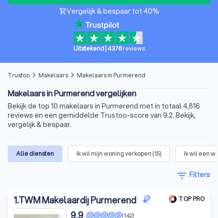
Vergelijk & bespaar tot 40%
shopping_cart
Uitstekend
|
4378
reviews
Trustoo
Makelaars
Makelaars in Purmerend
arrow_forward_ios
arrow_forward_ios
Makelaars in Purmerend vergelijken
Bekijk de top 10 makelaars in Purmerend met in totaal 4,816
reviews en een gemiddelde Trustoo-score van 9.2. Bekijk,
vergelijk & bespaar.
Alle diensten
Ik wil mijn woning verkopen
(
15
)
Ik wil een w
filter_list
Filters
1
.
TWM Makelaardij Purmerend
TOP PRO
9,9
(142)