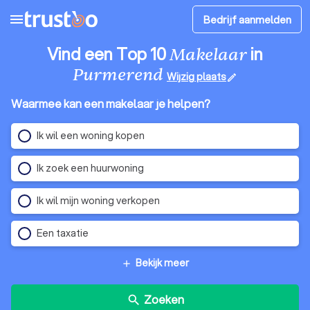
menu
Bedrijf aanmelden
Vind een Top 10
in
Makelaar
Purmerend
Wijzig plaats
edit
Waarmee kan een makelaar je helpen?
Ik wil een woning kopen
Ik zoek een huurwoning
Ik wil mijn woning verkopen
Een taxatie
Bekijk meer
add
Zoeken
search