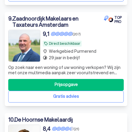
9
.
Zaadnoordijk Makelaars en
TOP
PRO
Taxateurs Amsterdam
9,1
(207)
Direct beschikbaar
local_offer
Werkgebied Purmerend
place
29 jaar in bedrijf
timelapse
Op zoek naar een woning of uw woning verkopen? Wij zijn
met onze multimedia aanpak zeer vooruitstrevend en
onderscheiden ons hiermee enorm. Succes
gegarandeerd met onze persoonlijke begeleiding!
Prijsopgave
Gratis advies
10
.
De Hoornse Makelaardij
8,4
(21)