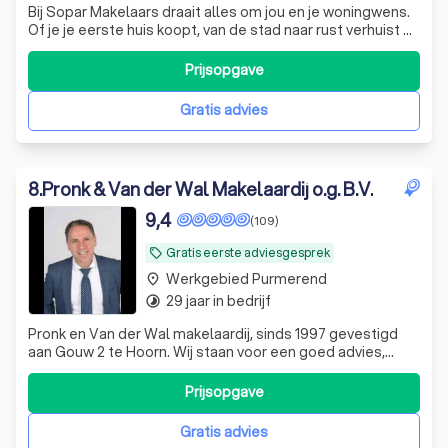
Bij Sopar Makelaars draait alles om jou en je woningwens.
Of je je eerste huis koopt, van de stad naar rust verhuist of
een nieuwbouwwoning zoekt: wij begeleiden je stap voor
stap. Met meer dan 50 jaar ervaring kennen wij Purmerend
Prijsopgave
& Waterland door en door. Ons hechte team staat altijd
klaar met ee
Gratis advies
8
.
Pronk & Van der Wal Makelaardij o.g. B.V.
9,4
(109)
Gratis eerste adviesgesprek
local_offer
Werkgebied Purmerend
place
29 jaar in bedrijf
timelapse
Pronk en Van der Wal makelaardij, sinds 1997 gevestigd
aan Gouw 2 te Hoorn. Wij staan voor een goed advies,
kwaliteit, goede service en een persoonlijke benadering.
Prijsopgave
Gratis advies