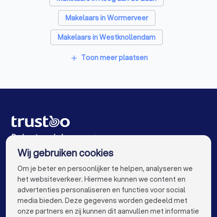
Personal trainers in Purmerend
Makelaars in Wormerveer
Diëtisten in Purmerend
Makelaars in Westknollendam
Makelaars in Schermerhorn
Toon meer plaatsen
add
Makelaars in Krommenie
Makelaars in Assendelft
Makelaars in Amsterdam
Makelaars in Rotterdam
Makelaars in Den Haag
Makelaars in Utrecht
Makelaars in Eindhoven
Makelaars in Tilburg
De beste makelaars voor jou
Wij gebruiken cookies
Makelaars in Groningen
Makelaars in Almere
info@trustoo.nl
Om je beter en persoonlijker te helpen, analyseren we
Makelaars in Breda
Makelaars in Nijmegen
het websiteverkeer. Hiermee kunnen we content en
advertenties personaliseren en functies voor social
Makelaars in Enschede
Makelaars in Haarlem
media bieden. Deze gegevens worden gedeeld met
onze partners en zij kunnen dit aanvullen met informatie
Makelaars in Arnhem
Makelaars in Amersfoort
keyboard_arrow_down
VOOR PARTICULIEREN