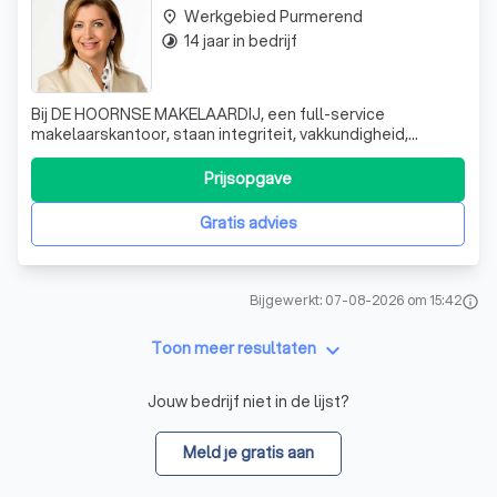
Werkgebied Purmerend
place
14 jaar in bedrijf
timelapse
Bij DE HOORNSE MAKELAARDIJ, een full-service
makelaarskantoor, staan integriteit, vakkundigheid,
creativiteit en betrouwbaarheid centraal. Wij
onderscheiden ons door onze persoonlijke
Prijsopgave
betrokkenheid, grote inzet en perfecte service, zelfs in
het weekend en de avonduren. Onze expertise omvat
Gratis advies
verkoop,
Bijgewerkt: 07-08-2026 om 15:42
info
keyboard_arrow_down
Toon meer resultaten
Jouw bedrijf niet in de lijst?
Meld je gratis aan