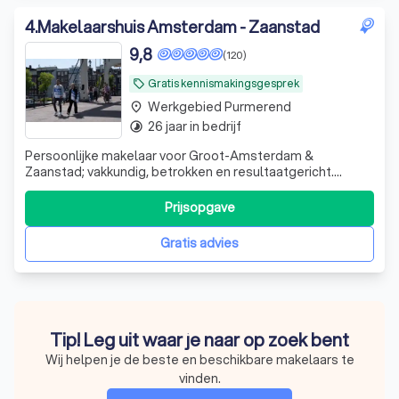
4
.
Makelaarshuis Amsterdam - Zaanstad
9,8
(120)
Gratis kennismakingsgesprek
local_offer
Werkgebied Purmerend
place
26 jaar in bedrijf
timelapse
Persoonlijke makelaar voor Groot-Amsterdam &
Zaanstad; vakkundig, betrokken en resultaatgericht.
Aankoop - Verkoop - Aanhuur - Verhuur
Prijsopgave
Gratis advies
Tip! Leg uit waar je naar op zoek bent
Wij helpen je de beste en beschikbare makelaars te
vinden.