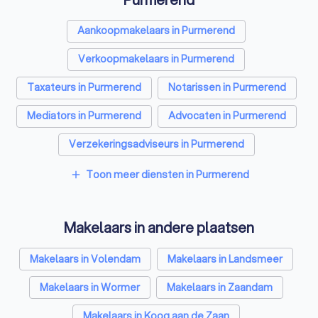
Aankoopmakelaars in Purmerend
Verkoopmakelaars in Purmerend
Taxateurs in Purmerend
Notarissen in Purmerend
Mediators in Purmerend
Advocaten in Purmerend
Verzekeringsadviseurs in Purmerend
Financieel adviseurs in Purmerend
Toon meer diensten in Purmerend
add
Coaches in Purmerend
Rijscholen in Purmerend
Makelaars in andere plaatsen
Relatietherapeuten in Purmerend
Psychologen in Purmerend
Makelaars in Volendam
Makelaars in Landsmeer
Belastingadviseurs in Purmerend
Makelaars in Wormer
Makelaars in Zaandam
Hypotheekadviseurs in Purmerend
Makelaars in Koog aan de Zaan