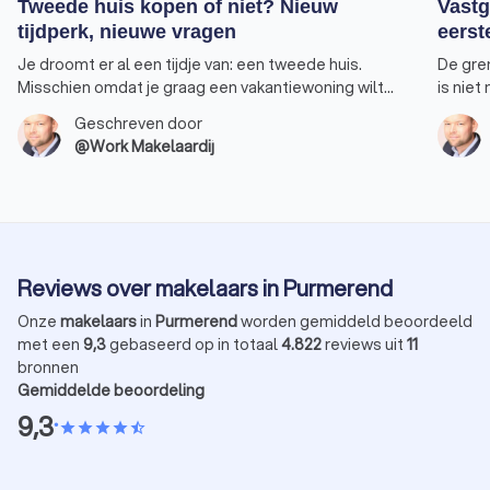
Tweede huis kopen of niet? Nieuw
Vastg
tijdperk, nieuwe vragen
eerst
Je droomt er al een tijdje van: een tweede huis.
De gre
Misschien omdat je graag een vakantiewoning wilt
is niet
bezitten waarnaar je tijdens de wintermaanden kan
Een won
Geschreven door
uitwijken. Of omdat je extra inkomen wilt genereren
voorde
@Work Makelaardij
door het huis te verhuren. Feit is dat de regels op het
profite
punt staan om ingrijpend te veranderen. Ik merk dat
aankoo
dit bij veel van mijn klanten tot onzekerheid leidt.
rendeme
Laten we die hamvraag daarom toch eens
eens bi
bespreken. Moet je momenteel investeren in een
om huur
tweede woning?
Reviews over makelaars in Purmerend
Onze
makelaars
in
Purmerend
worden gemiddeld beoordeeld
met een
9,3
gebaseerd op in totaal
4.822
reviews uit
11
bronnen
Gemiddelde beoordeling
9,3
•
star
star
star
star
star_half