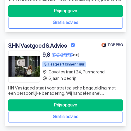
Prijsopgave
Gratis advies
3
.
HN Vastgoed & Advies
TOP PRO
9,8
(28)
Reageert binnen 1 uur
Coyotestraat 24, Purmerend
place
5 jaar in bedrijf
timelapse
HN Vastgoed staat voor strategische begeleiding met
een persoonlijke benadering. Wij handelen snel,
communiceren transparant en bewegen flexibel mee in
elke fase van het aan- of verkoopproces!
Prijsopgave
Gratis advies