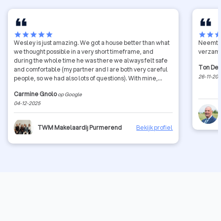
star
star
star
star
star
star
star
sta
Wesley is just amazing. We got a house better than what
Neemt d
we thought possible in a very short timeframe, and
verzame
during the whole time he was there we always felt safe
Ton De
and comfortable (my partner and I are both very careful
26-11-20
people, so we had also lots of questions). With mine,
among my friend there have been 6 very successful
Carmine Gnolo
op Google
transactions with Wesley, so this is also not just my
04-12-2025
experience. Also, our property is in the Zaanstad and
honestly I never felt Wesley was lacking any knowledge,
he knew well all the neighbourhoods and helped us
TWM Makelaardij Purmerend
Bekijk profiel
thoroughly. Thanks again!