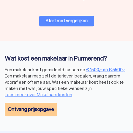
je meer over de verschillende soorten makelaars, zodat jij
weet welk type makelaar in Purmerend jij nodig hebt.
Start met vergelijken
Verkoopmakelaar
Een
verkoopmakelaar
biedt hulp bij het verkopen van jouw
huis. Zo helpt een verkoopmakelaar je door het:
opstellen van een marktconforme vraagprijs;
promoten van jouw huis op de juiste platformen om
Wat kost een makelaar in Purmerend?
kopers aan te trekken;
onderhandelen met kopers om de beste deal voor jou
Een makelaar kost gemiddeld tussen de
€
1500
,-
en
€
5500
,-
te sluiten.
Een makelaar mag zelf de tarieven bepalen, vraag daarom
vooraf een offerte aan. Wat een makelaar kost heeft ook te
maken met wat jouw specifieke wensen zijn.
Aankoopmakelaar
Lees meer over Makelaars kosten
Een
aankoopmakelaar
begeleidt je bij het kopen van een huis.
De voornaamste taken van een aankoopmakelaar in
Ontvang prijsopgave
Purmerend zijn:
zoeken naar huizen die aan jouw wensen voldoen;
begeleiden je bij bezichtigingen;
onderhandelen met de verkopende partij om een
eerlijke prijs te garanderen.