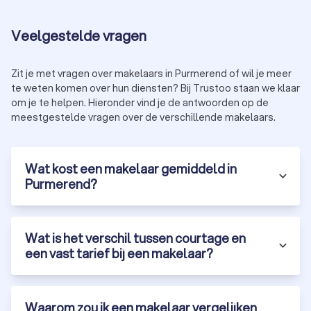
Veelgestelde vragen
Huur- of verhuurmakelaar
Een
verhuurmakelaar
helpt bij het verhuren of huren van een
Zit je met vragen over makelaars in Purmerend of wil je meer
huis of appartement in Purmerend. De belangrijkste taken van
te weten komen over hun diensten? Bij Trustoo staan we klaar
een verhuurmakelaar zijn:
jouw eigendom adverteren op geschikte platformen;
om je te helpen. Hieronder vind je de antwoorden op de
potentiële (ver)huurders screenen om een goede match
meestgestelde vragen over de verschillende makelaars.
te vinden;
het huurcontract beheren en zorgen voor een vlotte
overdracht.
Wat kost een makelaar gemiddeld in
Purmerend?
Taxateur
Een
taxateur
speelt een cruciale rol bij het bepalen van de
waarde van een huis. Taxateurs in Purmerend doen dit door:
Wat is het verschil tussen courtage en
het huis grondig te inspecteren;
een vast tarief bij een makelaar?
jouw huis te vergelijken met huizen in de omgeving;
een gedetailleerd
taxatierapport
op te stellen.
Als je ook de bouwtechnische staat van het pand wilt
bepalen, is het verstandig om een
bouwkundige keurder
in te
Waarom zou ik een makelaar vergelijken