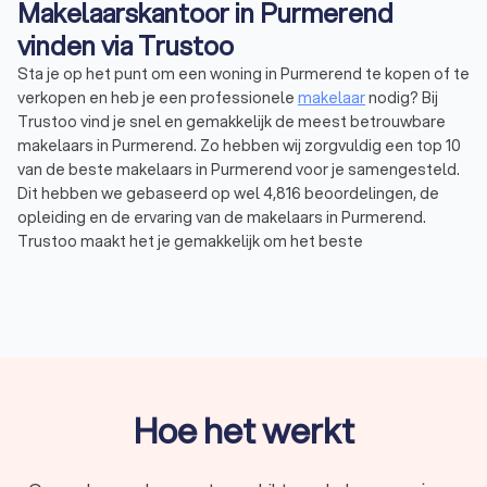
Makelaarskantoor in Purmerend
vinden via Trustoo
Sta je op het punt om een woning in Purmerend te kopen of te
verkopen en heb je een professionele
makelaar
nodig? Bij
Trustoo vind je snel en gemakkelijk de meest betrouwbare
makelaars in Purmerend. Zo hebben wij zorgvuldig een top 10
van de beste makelaars in Purmerend voor je samengesteld.
Dit hebben we gebaseerd op wel 4,816 beoordelingen, de
opleiding en de ervaring van de makelaars in Purmerend.
Trustoo maakt het je gemakkelijk om het beste
makelaarskantoor in Purmerend te vinden. Een deskundig
makelaarskantoor uit Purmerend helpt je verder met een
huis
verkopen
, kopen of huren. Gemiddeld hebben de makelaars in
Purmerend een Trustoo Score van 9.2 en ben je verzekerd van
de hoogste kwaliteit en professionaliteit. Vraag vandaag nog
vrijblijvend vier offertes aan via Trustoo en vind de makelaar in
Purmerend die bij jouw behoeften aansluit.
Hoe het werkt
Wat is een makelaar?