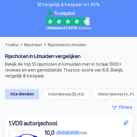
Vergelijk & bespaar tot 40%
shopping_cart
Uitstekend
|
4378
reviews
Trustoo
Rijscholen
Rijscholen in IJmuiden
arrow_forward_ios
arrow_forward_ios
Rijscholen in IJmuiden vergelijken
Bekijk de top 10 rijscholen in IJmuiden met in totaal 1000+
reviews en een gemiddelde Trustoo-score van 8.8. Bekijk,
vergelijk & bespaar.
Alle diensten
Autorijbewijs (B)
(
42
)
Motorrijbewijs (A, A1, 
filter_list
Filters
1
.
VDS autorijschool
10,0
(106)