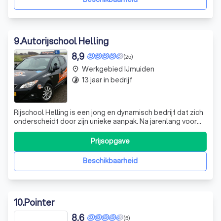
9
.
Autorijschool Helling
8,9
(25)
Werkgebied IJmuiden
place
13 jaar in bedrijf
timelapse
Rijschool Helling is een jong en dynamisch bedrijf dat zich
onderscheidt door zijn unieke aanpak. Na jarenlang voor
verschillende rijscholen te hebben gewerkt, hebben we
geconcludeerd dat het beter kan. We streven ernaar om
Prijsopgave
zoveel mogelijk leerlingen te laten slagen en we zetten
alles op alles om di
Beschikbaarheid
10
.
Pointer
8,6
(5)