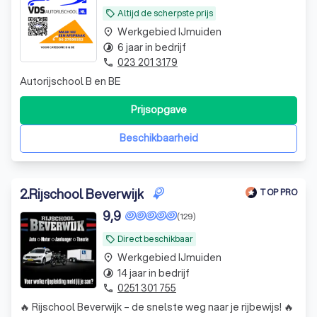
Altijd de scherpste prijs
local_offer
Werkgebied IJmuiden
place
6 jaar in bedrijf
timelapse
023 201 3179
phone
Autorijschool B en BE
Prijsopgave
Beschikbaarheid
2
.
Rijschool Beverwijk
TOP PRO
9,9
(129)
Direct beschikbaar
local_offer
Werkgebied IJmuiden
place
14 jaar in bedrijf
timelapse
0251 301 755
phone
🔥 Rijschool Beverwijk – de snelste weg naar je rijbewijs! 🔥