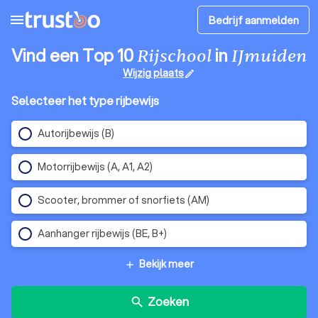
menu
Bedrijf aanmelden
Vind een Top 10
in
Rijschool
IJmuiden
Wijzig plaats
edit
Selecteer het type rijbewijs
Autorijbewijs (B)
Motorrijbewijs (A, A1, A2)
Scooter, brommer of snorfiets (AM)
Aanhanger rijbewijs (BE, B+)
Bekijk meer
add
Zoeken
search