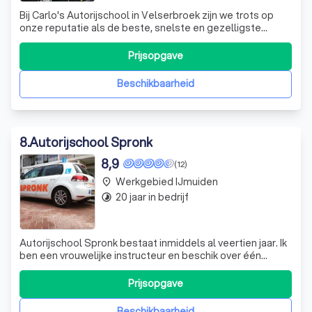
Bij Carlo's Autorijschool in Velserbroek zijn we trots op
onze reputatie als de beste, snelste en gezelligste
autorijschool in de regio. Wij onderscheiden ons door
onze gratis proefles en intensieve begeleiding. Bij ons
Prijsopgave
wordt niets overgeslagen. Of je nu een beginner bent of al
enige ervaring hebt,
Beschikbaarheid
8
.
Autorijschool Spronk
8,9
(12)
Werkgebied IJmuiden
place
20 jaar in bedrijf
timelapse
Autorijschool Spronk bestaat inmiddels al veertien jaar. Ik
ben een vrouwelijke instructeur en beschik over één
lesauto - een Volkswagen Golf. Het betreft een
schakelauto en is de ideale auto om je eerste rijles ooit in
Prijsopgave
te ervaren. Heb je al vaker rijlessen gehad of heb je zelfs
al je rijbewijs, m
Beschikbaarheid