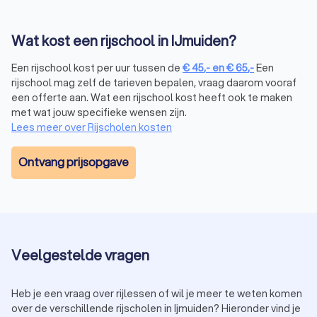
Scooter-, bromfiets- of snorfietsrijbewijs
(rijbewijs AM)
Voor wie zich snel en gemakkelijk door de stad wil
Wat kost een rijschool in IJmuiden?
verplaatsen, zijn er scooterrijlessen beschikbaar. Hier leer je
de basis van het besturen van een scooter en de specifieke
Een rijschool kost per uur tussen de
€
45
,-
en
€
65
,-
Een
verkeersregels die gelden voor scootergebruikers.
rijschool mag zelf de tarieven bepalen, vraag daarom vooraf
een offerte aan. Wat een rijschool kost heeft ook te maken
met wat jouw specifieke wensen zijn.
Aanhangerrijlessen (rijbewijs BE, B+)
Lees meer over Rijscholen kosten
Heb je al een rijbewijs B en wil je je vaardigheden uitbreiden
door met een aanhanger te rijden? Dan is een rijbewijs BE
Ontvang prijsopgave
vereist. Tijdens de aanhangerrijlessen leer je niet alleen hoe
je de aanhanger moet besturen, maar ook hoe je achteruit
moet rijden, correct moet parkeren en veilig deelneemt aan
het verkeer met een aanhanger.
Naast bovengenoemde typen rijles vind je bij Trustoo ook
Veelgestelde vragen
rijscholen gespecialiseerd in
rijopleidingen voor
vrachtwagens
(rijbewijs C, CE, C1, C1E) en
bussen
(rijbewijs D,
DE, D1, D1E). Zelfs voor
trekkerrijlessen
(rijbewijs T) vind je bij
Heb je een vraag over rijlessen of wil je meer te weten komen
Trustoo de beste rijscholen in IJmuiden.
over de verschillende rijscholen in Ijmuiden? Hieronder vind je