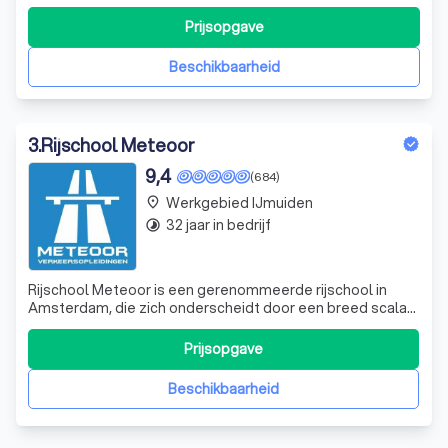
Prijsopgave
Beschikbaarheid
3
.
Rijschool Meteoor
9,4
(684)
Werkgebied IJmuiden
place
32 jaar in bedrijf
timelapse
Rijschool Meteoor is een gerenommeerde rijschool in
Amsterdam, die zich onderscheidt door een breed scala
aan rijopleidingen aan te bieden. Of je nu op zoek bent
naar autorijlessen, bromfietslessen, motorrijlessen,
Prijsopgave
spoedopleidingen, aanhangerrijlessen of
praktijkexamens, wij bieden professionele en
Beschikbaarheid