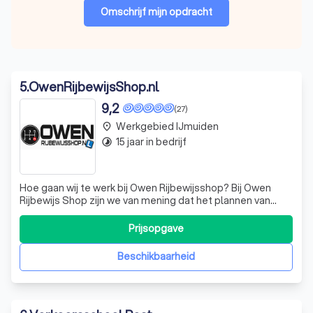
Omschrijf mijn opdracht
5
.
OwenRijbewijsShop.nl
9,2
(27)
Werkgebied IJmuiden
place
15 jaar in bedrijf
timelapse
Hoe gaan wij te werk bij Owen Rijbewijsshop? Bij Owen
Rijbewijs Shop zijn we van mening dat het plannen van
rijlessen voor je autorijbewijs vooral erg eenvoudig dient
te zijn. Door de administratieve rompslomp zoveel
Prijsopgave
mogelijk uit handen te nemen zorgen we ervoor dat jij je
kunt richten op de prakti
Beschikbaarheid