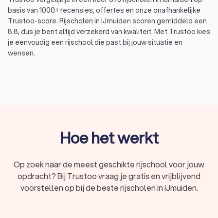
basis van 1000+ recensies, offertes en onze onafhankelijke
Trustoo-score. Rijscholen in IJmuiden scoren gemiddeld een
8.8, dus je bent altijd verzekerd van kwaliteit. Met Trustoo kies
je eenvoudig een rijschool die past bij jouw situatie en
wensen.
In het kort
Rijlessen voor elk soort voertuig – haal je
rijbewijs
A, B, C, D of E
.
Begeleiding die bij jouw wensen en behoeften
past: van
spoedcursus
tot
faalangstbegeleiding
.
Hoe het werkt
Verschillende lespakketten met rijlessen van
gemiddeld
€ 45,- tot € 65,- per uur
.
Op zoek naar de meest geschikte rijschool voor jouw
Vergelijk
675 rijscholen
in IJmuiden en lees
1000+
opdracht? Bij Trustoo vraag je gratis en vrijblijvend
reviews
.
voorstellen op bij de beste rijscholen in IJmuiden.