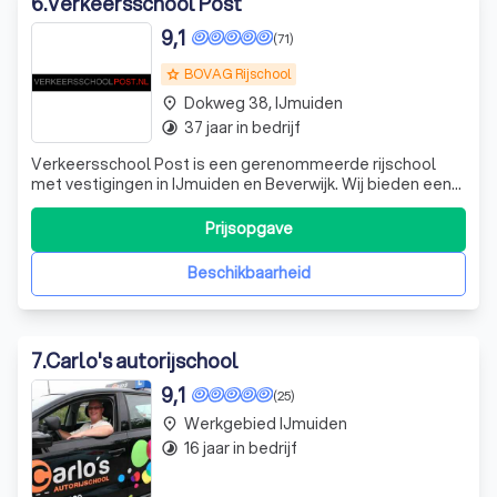
6
.
Verkeersschool Post
9,1
(71)
BOVAG Rijschool
grade
Dokweg 38, IJmuiden
place
37 jaar in bedrijf
timelapse
Verkeersschool Post is een gerenommeerde rijschool
met vestigingen in IJmuiden en Beverwijk. Wij bieden een
breed scala aan rijopleidingen en theoriecursussen voor
auto, motor, vrachtwagen, bromfiets, scooter en
Prijsopgave
aanhanger. Onze missie is om u op een veilige en
verantwoorde manier te begeleiden naar
Beschikbaarheid
7
.
Carlo's autorijschool
9,1
(25)
Werkgebied IJmuiden
place
16 jaar in bedrijf
timelapse