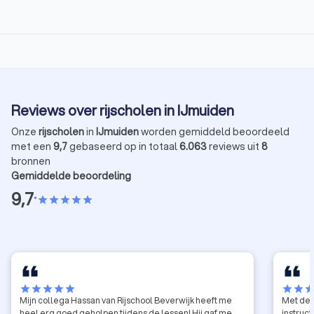
Reviews over rijscholen in IJmuiden
Onze
rijscholen
in
IJmuiden
worden gemiddeld beoordeeld
met een
9,7
gebaseerd op in totaal
6.063
reviews uit
8
bronnen
Gemiddelde beoordeling
9,7
•
star
star
star
star
star
star
star
star
star
star
star
star
sta
Mijn collega Hassan van Rijschool Beverwijk heeft me
Met de 
heel erg goed geholpen tijdens de lessen! Hij gaf me
instruct