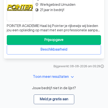
Werkgebied IJmuiden
place
21 jaar in bedrijf
timelapse
POINTER ACADEMIE Haal bij Pointer je rijbewijs wij bieden
jou een opleiding op maat met een professionele aanpak
tegen de laagste tarief. Je krijgt les van professioneel
rijinstructeur hij of zij zal jou niet alleen begeleiden met
Prijsopgave
het behalen van je rijbewijs maar ook met het halen van je
theorie ce
Beschikbaarheid
Bijgewerkt: 08-08-2026 om 05:29
info
keyboard_arrow_down
Toon meer resultaten
Jouw bedrijf niet in de lijst?
Meld je gratis aan