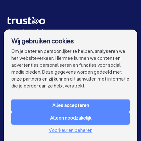
Rijscholen in Eindhoven
Rijscholen in Tilburg
Rijscholen in Groningen
Rijscholen in Almere
Rijscholen in Breda
Rijscholen in Nijmegen
De beste rijscholen voor jou
Wij gebruiken cookies
Rijscholen in Enschede
Rijscholen in Arnhem
info@trustoo.nl
Om je beter en persoonlijker te helpen, analyseren we
Rijscholen in Amersfoort
Rijscholen in Apeldoorn
het websiteverkeer. Hiermee kunnen we content en
advertenties personaliseren en functies voor social
Rijscholen in Den Bosch
Rijscholen in Maastricht
media bieden. Deze gegevens worden gedeeld met
onze partners en zij kunnen dit aanvullen met informatie
Rijscholen in Leiden
Rijscholen in Dordrecht
keyboard_arrow_down
VOOR PARTICULIEREN
die je eerder aan ze hebt verstrekt.
Rijscholen in Zoetermeer
keyboard_arrow_down
VOOR BEDRIJVEN
Rijscholen bij jou in de buurt
Alles accepteren
keyboard_arrow_down
OVER TRUSTOO
Alleen noodzakelijk
LAND
Nederland
Voorkeuren beheren
België
Duitsland