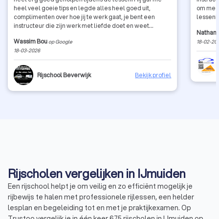
heel veel goeie tips en legde alles heel goed uit,
om mee 
complimenten over hoe jij te werk gaat, je bent een
lessen!
instructeur die zijn werk met liefde doet en weet
Nathan
waarover die praat! Met als resultaat vandaag samen
Wassim Bou
op Google
18-02-20
met een andere leerling allebei in 1x geslaagd voor
18-03-2026
onze BE rijbewijs ❤️
Rijschool Beverwijk
Bekijk profiel
Rijscholen vergelijken in IJmuiden
Een rijschool helpt je om veilig en zo efficiënt mogelijk je
rijbewijs te halen met professionele rijlessen, een helder
lesplan en begeleiding tot en met je praktijkexamen. Op
Trustoo vergelijk je in één keer 675 rijscholen in IJmuiden op