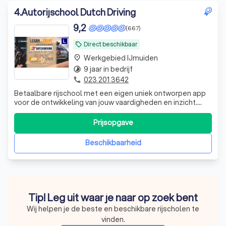
4
.
Autorijschool Dutch Driving
9,2
(667)
Direct beschikbaar
local_offer
Werkgebied IJmuiden
place
9 jaar in bedrijf
timelapse
023 201 3642
phone
Betaalbare rijschool met een eigen uniek ontworpen app
voor de ontwikkeling van jouw vaardigheden en inzicht.
Classes also available in English! We have our own app
what tracks your development!
Prijsopgave
Beschikbaarheid
Tip! Leg uit waar je naar op zoek bent
Wij helpen je de beste en beschikbare rijscholen te
vinden.