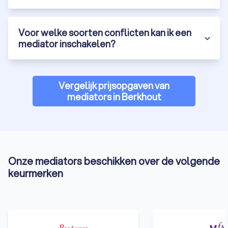
mediation.
Of je nu te maken hebt met een scheiding, een
arbeidsconflict of een burenruzie, mediation kan een
Voor welke soorten conflicten kan ik een
effectieve manier zijn om je conflict op te lossen. Een
mediator inschakelen?
mediator kan je helpen om de communicatie te verbeteren,
de onderliggende belangen helder te krijgen en samen tot
een oplossing te komen. Vraag vandaag nog vier offertes aan
bij mediators in Berkhout en vind de geschikte mediator voor
Vergelijk prijsopgaven van
jouw situatie bij Trustoo.
mediators in Berkhout
Onze mediators beschikken over de volgende
keurmerken