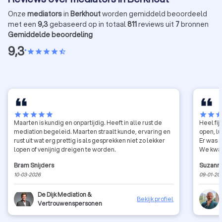
Onze
mediators
in
Berkhout
worden gemiddeld beoordeeld
met een
9,3
gebaseerd op in totaal
811
reviews uit
7
bronnen
Gemiddelde beoordeling
9,3
•
star
star
star
star
star_half
star
star
star
star
star
star
star
sta
Maarten is kundig en onpartijdig. Heeft in alle rust de
Heel fi
mediation begeleid. Maarten straalt kunde, ervaring en
open, lu
rust uit wat erg prettig is als gesprekken niet zo lekker
Er was r
lopen of venijnig dreigen te worden.
We kwam
Bram Snijders
Suzann
10-03-2026
09-01-20
De Dijk Mediation &
Bekijk profiel
Vertrouwenspersonen