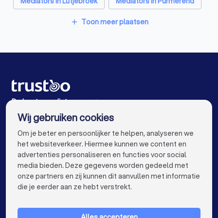
Mediators in Lutjebroek
Mediators in Purmerend
Mediators in Volendam
Mediators in Alkmaar
Toon meer plaatsen
add
Mediators in Amsterdam
Mediators in Rotterdam
Mediators in Den Haag
Mediators in Utrecht
Mediators in Eindhoven
Mediators in Tilburg
Mediators in Groningen
Mediators in Almere
De beste mediators voor jou
Wij gebruiken cookies
Mediators in Breda
Mediators in Nijmegen
info@trustoo.nl
Om je beter en persoonlijker te helpen, analyseren we
Mediators in Enschede
Mediators in Haarlem
het websiteverkeer. Hiermee kunnen we content en
advertenties personaliseren en functies voor social
Mediators in Arnhem
Mediators in Amersfoort
media bieden. Deze gegevens worden gedeeld met
onze partners en zij kunnen dit aanvullen met informatie
Mediators in Apeldoorn
Mediators in Den Bosch
keyboard_arrow_down
VOOR PARTICULIEREN
die je eerder aan ze hebt verstrekt.
Mediators in Maastricht
Mediators in Leiden
keyboard_arrow_down
VOOR BEDRIJVEN
Mediators in Dordrecht
Mediators in Zoetermeer
Alles accepteren