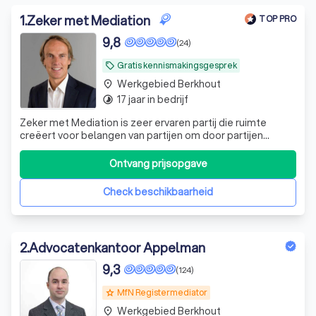
1
.
Zeker met Mediation
TOP PRO
9,8
(24)
Gratis kennismakingsgesprek
local_offer
Werkgebied Berkhout
place
17 jaar in bedrijf
timelapse
Zeker met Mediation is zeer ervaren partij die ruimte
creëert voor belangen van partijen om door partijen
gedragen oplossing te bereiken. In gezamenlijk overleg en
niet via de rechter.
Ontvang prijsopgave
Check beschikbaarheid
2
.
Advocatenkantoor Appelman
9,3
(124)
MfN Registermediator
grade
Werkgebied Berkhout
place