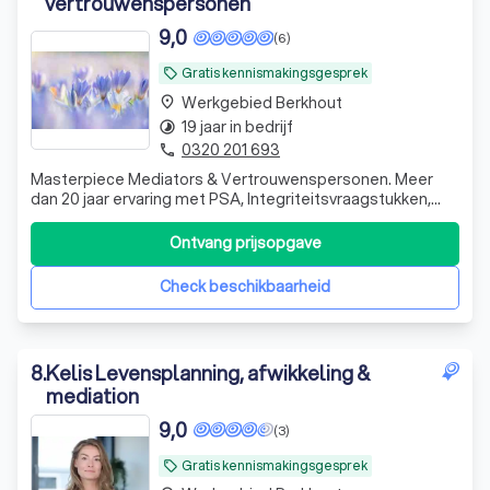
vertrouwenspersonen
9,0
(6)
Gratis kennismakingsgesprek
local_offer
Werkgebied Berkhout
place
19 jaar in bedrijf
timelapse
0320 201 693
phone
Masterpiece Mediators & Vertrouwenspersonen. Meer
dan 20 jaar ervaring met PSA, Integriteitsvraagstukken,
conflictbeslechting en recht.
Ontvang prijsopgave
Check beschikbaarheid
8
.
Kelis Levensplanning, afwikkeling &
mediation
9,0
(3)
Gratis kennismakingsgesprek
local_offer