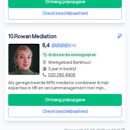
duurzaam kunnen oplossen.
Ontvang prijsopgave
Check beschikbaarheid
10
.
Rowan Mediation
8,4
(1)
Gratis eerste adviesgesprek
local_offer
Werkgebied Berkhout
place
3 jaar in bedrijf
timelapse
020 290 4908
phone
Als geregistreerde MfN-mediator combineer ik mijn
expertise in HR en verzuimmanagement met mijn
vaardigheden in mediation om een unieke aanpak te
bieden. Waarbij ik sta voor persoonlijke aandacht, een
Ontvang prijsopgave
pragmatische aanpak en snel resultaat. Oprechte
nieuwsgierigheid, empathisch vermogen maar ook erv
Check beschikbaarheid