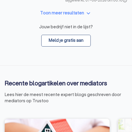
Bijgewerkt: 07-08-2026 om 00:10
info
keyboard_arrow_down
Toon meer resultaten
Jouw bedrijf niet in de lijst?
Meld je gratis aan
Recente blogartikelen over mediators
Lees hier de meest recente expert blogs geschreven door
mediators op Trustoo