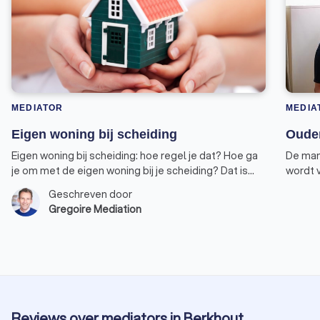
MEDIATOR
MEDIA
Eigen woning bij scheiding
Ouder
Eigen woning bij scheiding: hoe regel je dat? Hoe ga
De man
je om met de eigen woning bij je scheiding? Dat is
wordt 
een lastige. Je hebt te maken met de
gezame
Geschreven door
eigenwoningregeling, en die is bij scheiding nogal
graag s
Gregoire Mediation
ingewikkeld om toe te passen.
goed o
afsprak
blijkt 
Reviews over mediators in Berkhout