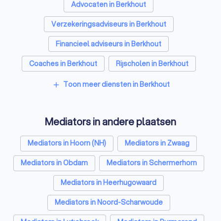
Advocaten in Berkhout
Verzekeringsadviseurs in Berkhout
Financieel adviseurs in Berkhout
Coaches in Berkhout
Rijscholen in Berkhout
Relatietherapeuten in Berkhout
Toon meer diensten in Berkhout
add
Psychologen in Berkhout
Mediators in andere plaatsen
Belastingadviseurs in Berkhout
Hypotheekadviseurs in Berkhout
Mediators in Hoorn (NH)
Mediators in Zwaag
Personal trainers in Berkhout
Diëtisten in Berkhout
Mediators in Obdam
Mediators in Schermerhorn
Mediators in Heerhugowaard
Mediators in Noord-Scharwoude