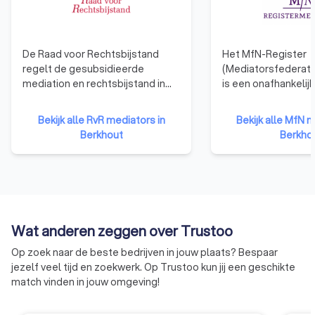
De Raad voor Rechtsbijstand
Het MfN-Register
regelt de gesubsidieerde
(Mediatorsfederati
mediation en rechtsbijstand in
is een onafhankelijk
Nederland. Dit doet de Raad op
kwaliteitsregister 
basis van de Wet op de
mediators in Nederl
Bekijk alle RvR mediators in
Bekijk alle MfN m
Rechtsbijstand (Wrb). Deze
consument kun je bi
Berkhout
Berkho
website biedt de benodigde
Register terecht vo
informatie voor advocaten en
van een profession
mediators.
gekwalificeerde en
mediator. Het MfN-
onderscheidt zich 
strikte eisen aan d
Wat anderen zeggen over Trustoo
op het gebied van o
ervaring en kwalitei
Op zoek naar de beste bedrijven in jouw plaats? Bespaar
Registermediator 
jezelf veel tijd en zoekwerk. Op Trustoo kun jij een geschikte
deze eisen voldoen
match vinden in jouw omgeving!
hierop getoetst. D
zetten zij zich in vo