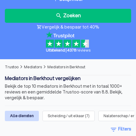
Zoeken
search
Vergelijk & bespaar tot 40%
shopping_cart
Uitstekend
|
4378
reviews
Trustoo
Mediators
Mediators in Berkhout
arrow_forward_ios
arrow_forward_ios
Mediators in Berkhout vergelijken
Bekijk de top 10 mediators in Berkhout met in totaal 1000+
reviews en een gemiddelde Trustoo-score van 8.8. Bekijk,
vergelijk & bespaar.
Alle diensten
Scheiding / uit elkaar
(
7
)
Nalatenschap / erf
filter_list
Filters