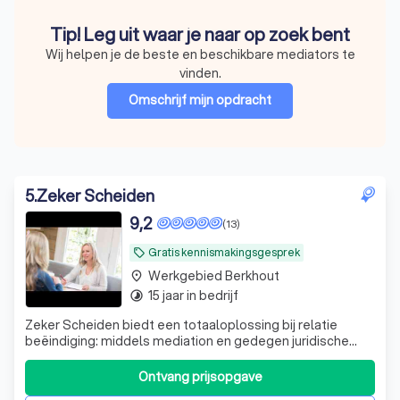
Tip! Leg uit waar je naar op zoek bent
Wij helpen je de beste en beschikbare mediators te
vinden.
Omschrijf mijn opdracht
5
.
Zeker Scheiden
9,2
(13)
Gratis kennismakingsgesprek
local_offer
Werkgebied Berkhout
place
15 jaar in bedrijf
timelapse
Zeker Scheiden biedt een totaaloplossing bij relatie
beëindiging: middels mediation en gedegen juridische
kennis naar een complete afronding van de scheiding of
ontbinding van samenleving.
Ontvang prijsopgave