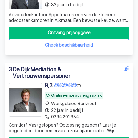
32 jaar in bedrijf
timelapse
Advocatenkantoor Appelman is een van de kleinere
advocatenkantoren in Alkmaar. Een bewuste keuze, want
zo bieden wij – naast de kwaliteit van een groot kantoor –
ook de voordelen van een kleine organisatie. Wij kennen
Ontvang prijsopgave
onze cliënten, zijn flexibel en kunnen de kosten laag
houden. Doordat wij een klei
Check beschikbaarheid
3
.
De Dijk Mediation &
Vertrouwenspersonen
9,3
(7)
Gratis eerste adviesgesprek
local_offer
Werkgebied Berkhout
place
22 jaar in bedrijf
timelapse
0294 201 634
phone
Conflict? Vastgelopen? Oplossing gezocht? Laat je
begeleiden door een ervaren zakelijk mediator. Wijs,
vakkundig, hoog niveau.