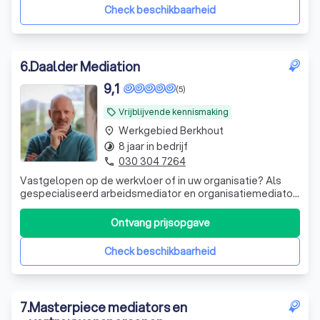
Check beschikbaarheid
6
.
Daalder Mediation
9,1
(5)
Vrijblijvende kennismaking
local_offer
Werkgebied Berkhout
place
8 jaar in bedrijf
timelapse
030 304 7264
phone
Vastgelopen op de werkvloer of in uw organisatie? Als
gespecialiseerd arbeidsmediator en organisatiemediator
begeleid ik het gesprek zodat u samen tot een oplossing
kunt komen.
Ontvang prijsopgave
Check beschikbaarheid
7
.
Masterpiece mediators en