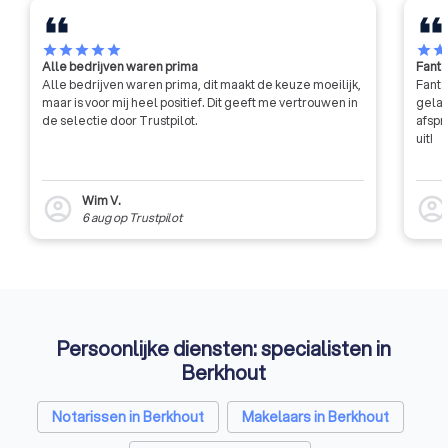
vergroten van de b
mediation en het v
het imago van het 
star
star
star
star
star
star
sta
Alle bedrijven waren prima
Fanta
Alle bedrijven waren prima, dit maakt de keuze moeilijk,
Fanta
maar is voor mij heel positief. Dit geeft me vertrouwen in
gelat
de selectie door Trustpilot.
afspr
uit!
Wim V.
account_circle
account_circl
6 aug
op
Trustpilot
Persoonlijke diensten: specialisten in
Berkhout
Notarissen in Berkhout
Makelaars in Berkhout