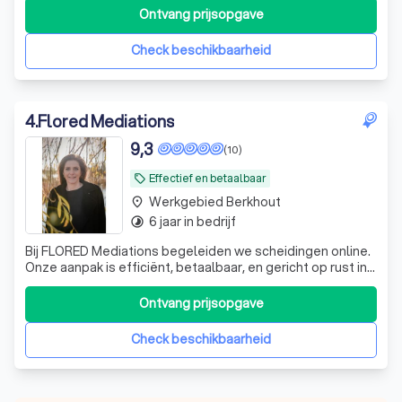
Ontvang prijsopgave
Check beschikbaarheid
4
.
Flored Mediations
9,3
(10)
Effectief en betaalbaar
local_offer
Werkgebied Berkhout
place
6 jaar in bedrijf
timelapse
Bij FLORED Mediations begeleiden we scheidingen online.
Onze aanpak is efficiënt, betaalbaar, en gericht op rust in
een emotionele periode. Ook werken we via de RvRvoor
gesubsideieerde bijstand
Ontvang prijsopgave
Check beschikbaarheid