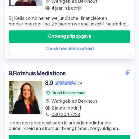
Werkgebied Berkhout
place
4 jaar in bedrijf
timelapse
Bij Kelis combineren we juridische, financiële en
mediationexpertise. Zo bieden we snel inzicht, helderheid
en duurzame oplossingen, met aandacht voor rust,
emoties en een toekomstgerichte aanpak.
Ontvang prijsopgave
Check beschikbaarheid
9
.
Rotshuis Mediations
8,9
(5)
Direct beschikbaar
local_offer
Werkgebied Berkhout
place
2 jaar in bedrijf
timelapse
030 304 7228
phone
Ik ben een gespecialiseerde arbeidsmediator die
duidelijkheid en structuur brengt. Snel, zorgvuldig en
oplossingsgericht, zodat jullie het conflict helder en