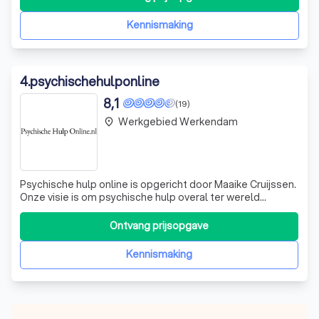
Kennismaking
4
.
psychischehulponline
8,1
(19)
Werkgebied Werkendam
place
Psychische hulp online is opgericht door Maaike Cruijssen.
Onze visie is om psychische hulp overal ter wereld
bereikbaar te maken. Bereikbaar voor mensen die
behoefte hebben aan zorg en zodat psychologen ook
Ontvang prijsopgave
vanuit meerdere locaties kunnen werken. Tijdens
verschillende reizen is het Maaike helder g
Kennismaking