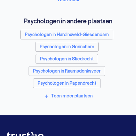
Stukadoors in Werkendam
Psychologen in andere plaatsen
Schoonmaakbedrijven in Werkendam
Psychologen in Hardinxveld-Giessendam
Airco installateurs in Werkendam
Psychologen in Gorinchem
Elektriciens in Werkendam
Psychologen in Sliedrecht
Energielabel adviseurs in Werkendam
Psychologen in Raamsdonksveer
Rijscholen in Werkendam
Psychologen in Papendrecht
Advocaten in Werkendam
Psychologen in Dordrecht
Toon meer plaatsen
add
Psychologen in Schoonhoven
Psychologen in Made
Psychologen in Leerdam
Psychologen in Alblasserdam