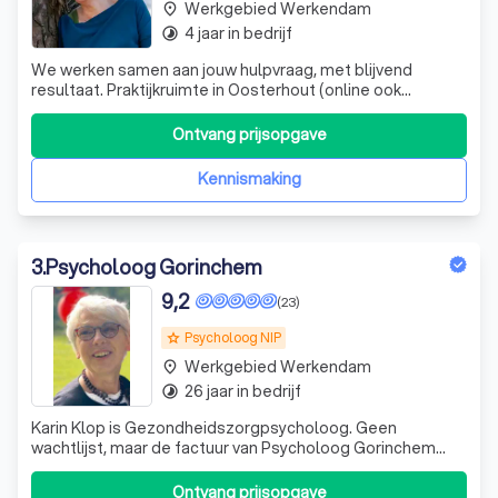
Werkgebied Werkendam
place
4 jaar in bedrijf
timelapse
We werken samen aan jouw hulpvraag, met blijvend
resultaat. Praktijkruimte in Oosterhout (online ook
mogelijk), één sessie per twee weken, geen vergoeding
zorgverzekering, geen wachtlijst.
Ontvang prijsopgave
Kennismaking
3
.
Psycholoog Gorinchem
9,2
(23)
Psycholoog NIP
grade
Werkgebied Werkendam
place
26 jaar in bedrijf
timelapse
Karin Klop is Gezondheidszorgpsycholoog. Geen
wachtlijst, maar de factuur van Psycholoog Gorinchem
wordt niet door de zorgverzekeraar vergoed. aanmelden:
psycholooggorinchem@gmail.com
Ontvang prijsopgave