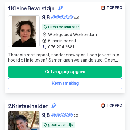
1
.
Kleine Bewustzijn
TOP PRO
9,8
(63)
Direct beschikbaar
local_offer
Werkgebied Werkendam
place
6 jaar in bedrijf
timelapse
076 204 2681
phone
Therapie met impact, zonder omwegen! Loop je vast in je
hoofd of in je leven? Samen gaan we aan de slag. Geen
ingewikkeld gedoe, wel echte blijvende verandering. Geen
vergoeding; 95 euro per sessie
Ontvang prijsopgave
Kennismaking
2
.
Kristaelhelder
TOP PRO
9,8
(25)
geen wachtlijst
local_offer