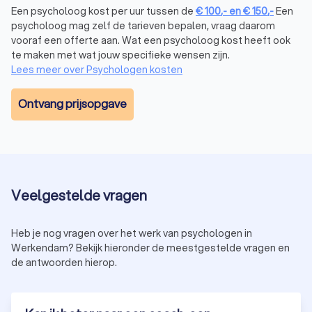
Een psycholoog kost per uur tussen de
€
100
,-
en
€
150
,-
Een
Hoe vind je de juiste psycholoog in
psycholoog mag zelf de tarieven bepalen, vraag daarom
Werkendam?
vooraf een offerte aan. Wat een psycholoog kost heeft ook
Het vinden van een psycholoog in Werkendam die bij jou past,
te maken met wat jouw specifieke wensen zijn.
is soms een uitdaging. Hier zijn enkele tips om de juiste keuze
Lees meer over Psychologen kosten
te maken:
Kijk naar specialisatie:
kies een psycholoog met ervaring
Ontvang prijsopgave
in het behandelen van jouw specifieke probleem, zoals
angst, depressie of trauma.
Controleer beoordelingen:
lees reviews van andere
cliënten om een goed beeld te krijgen van de kwaliteit
van de dienstverlening.
Vergelijk prijzen:
vraag meerdere offertes aan en kies de
psycholoog in Werkendam die past binnen jouw budget.
Veelgestelde vragen
Plan een kennismakingsgesprek:
veel psychologen in
Werkendam bieden een eerste consult aan om te
Heb je nog vragen over het werk van psychologen in
bespreken of zij de juiste match zijn voor jou.
Werkendam? Bekijk hieronder de meestgestelde vragen en
Bij Trustoo kun je eenvoudig psychologen in Werkendam
de antwoorden hierop.
vergelijken en een afspraak maken met de psycholoog die bij
jou past.