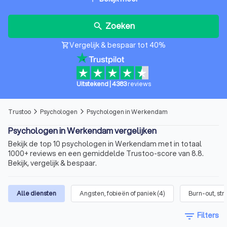
Zoeken
search
Vergelijk & bespaar tot 40%
shopping_cart
Uitstekend
|
4383
reviews
Trustoo
Psychologen
Psychologen in Werkendam
arrow_forward_ios
arrow_forward_ios
Psychologen in Werkendam vergelijken
Bekijk de top 10 psychologen in Werkendam met in totaal
1000+ reviews en een gemiddelde Trustoo-score van 8.8.
Bekijk, vergelijk & bespaar.
Alle diensten
Angsten, fobieën of paniek
(
4
)
Burn-out, str
filter_list
Filters