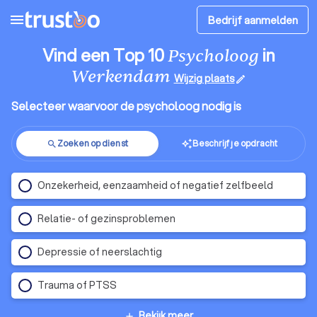
menu
Bedrijf aanmelden
Vind een Top 10
in
Psycholoog
Werkendam
Wijzig plaats
edit
Selecteer waarvoor de psycholoog nodig is
Zoeken op dienst
Beschrijf je opdracht
auto_awesome
search
Onzekerheid, eenzaamheid of negatief zelfbeeld
Relatie- of gezinsproblemen
Depressie of neerslachtig
Trauma of PTSS
Bekijk meer
add