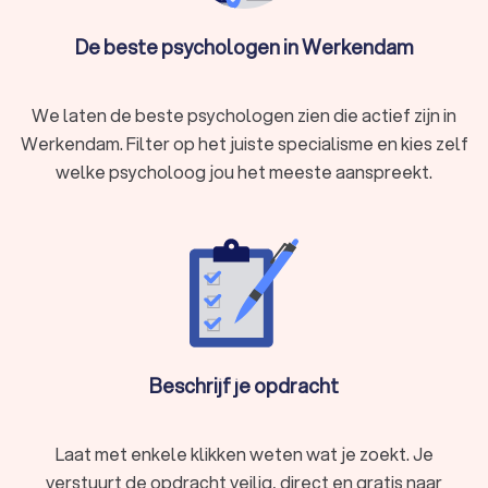
Burn-out, stress of overspannen
Onzekerheid, eenzaamheid of negatief zelfbeeld
De beste psychologen in Werkendam
Trauma of PTSS
Verlies of rouwverwerking
Zorgen, slapeloosheid of nachtmerries
We laten de beste psychologen zien die actief zijn in
Een psycholoog in Werkendam biedt deskundige begeleiding
en helpt je weer in balans te komen.
Werkendam. Filter op het juiste specialisme en kies zelf
welke psycholoog jou het meeste aanspreekt.
Wat doet een psycholoog?
Een psycholoog helpt mensen met psychische klachten,
zoals angst, stress, depressie of trauma's. Dit gebeurt door
middel van diagnostiek, therapie en begeleiding. Afhankelijk
van de specialisatie van de psycholoog kunnen verschillende
behandelmethoden worden toegepast, zoals cognitieve
gedragstherapie, EMDR of systeemtherapie.
Beschrijf je opdracht
Soorten psychologen
Laat met enkele klikken weten wat je zoekt. Je
Er zijn verschillende soorten psychologen, elk
verstuurt de opdracht veilig, direct en gratis naar