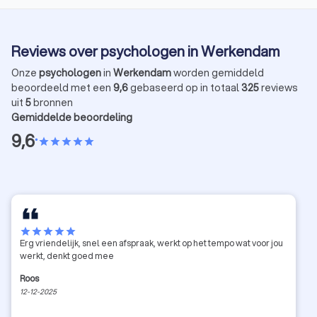
Reviews over psychologen in Werkendam
Onze
psychologen
in
Werkendam
worden gemiddeld
beoordeeld met een
9,6
gebaseerd op in totaal
325
reviews
uit
5
bronnen
Gemiddelde beoordeling
9,6
•
star
star
star
star
star
star
star
star
star
star
Erg vriendelijk, snel een afspraak, werkt op het tempo wat voor jou
werkt, denkt goed mee
Roos
12-12-2025