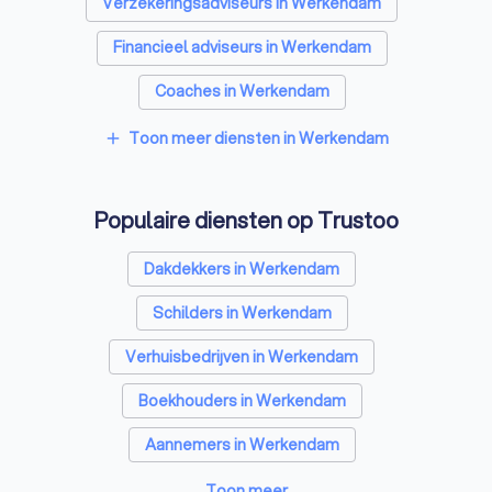
Verzekeringsadviseurs in Werkendam
Financieel adviseurs in Werkendam
Coaches in Werkendam
Relatietherapeuten in Werkendam
Toon meer diensten in Werkendam
add
Belastingadviseurs in Werkendam
Populaire diensten op Trustoo
Hypotheekadviseurs in Werkendam
Personal trainers in Werkendam
Dakdekkers in Werkendam
Diëtisten in Werkendam
Schilders in Werkendam
Verhuisbedrijven in Werkendam
Boekhouders in Werkendam
Aannemers in Werkendam
Makelaars in Werkendam
Toon meer