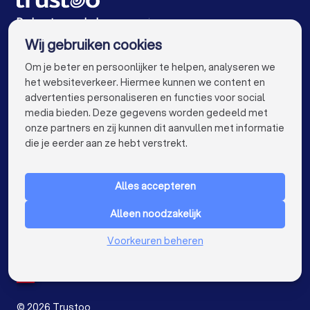
Psychologen in Amsterdam
De beste psychologen voor jou
Wij gebruiken cookies
Psychologen in Rotterdam
info@trustoo.nl
Om je beter en persoonlijker te helpen, analyseren we
Psychologen in Den Haag
Psychologen in Utrecht
het websiteverkeer. Hiermee kunnen we content en
advertenties personaliseren en functies voor social
Psychologen in Eindhoven
Psychologen in Tilburg
media bieden. Deze gegevens worden gedeeld met
onze partners en zij kunnen dit aanvullen met informatie
Psychologen in Groningen
Psychologen in Almere
keyboard_arrow_down
VOOR PARTICULIEREN
die je eerder aan ze hebt verstrekt.
Psychologen in Breda
Psychologen in Nijmegen
keyboard_arrow_down
VOOR BEDRIJVEN
Psychologen in Enschede
Psychologen in Haarlem
Alles accepteren
keyboard_arrow_down
OVER TRUSTOO
Psychologen in Arnhem
Alleen noodzakelijk
LAND
Nederland
Psychologen in Amersfoort
Voorkeuren beheren
België
Duitsland
Psychologen in Apeldoorn
Spanje
Psychologen in Den Bosch
©
2026
Trustoo