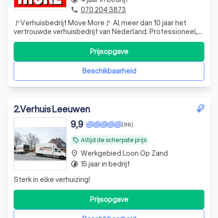
070 204 3873
phone
🚩Verhuisbedrijf Move More🚩 Al meer dan 10 jaar het
vertrouwde verhuisbedrijf van Nederland. Professioneel,
betaalbaar en altijd met een persoonlijke aanpak
🛠 Montageservice en kleine klussen ☑️ Verhuislift huren •
Prijsopgave
Particuliere verhuizingen – van kleine studio’s tot grote
gezinswo
Beschikbaarheid
2
.
Verhuis Leeuwen
9,9
(96)
Altijd de scherpste prijs
local_offer
Werkgebied Loon Op Zand
place
15 jaar in bedrijf
timelapse
Sterk in elke verhuizing!
Prijsopgave