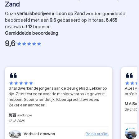
technisch huis accessoire, zoals een wasmachine?
Zand
We geven je 3 gouden tips!
Onze
verhuisbedrijven
in
Loon op Zand
worden gemiddeld
beoordeeld met een
9,6
gebaseerd op in totaal
8.455
reviews uit
12
bronnen
Gemiddelde beoordeling
9,6
•
star
star
star
star
star
star
star
star
star
star
star
star
sta
3 hardwerkende jongens aan de deur gehad. Lekker op
Alles v
tijd. Zeer tevreden over de manier waarop ze gewerkt
profess
hebben. Super vriendelijk. Ik ben oprecht tevreden.
M A Sch
Zeker een aanrader!
29-11-20
梅丽
op Google
17-12-2025
Verhuis Leeuwen
Bekijk profiel