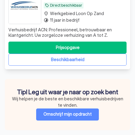
Direct beschikbaar
local_offer
Werkgebied Loon Op Zand
place
11 jaar in bedrijf
timelapse
Verhuisbedrijf ACN: Professioneel, betrouwbaar en
klantgericht. Uw zorgeloze verhuizing van A tot Z.
Prijsopgave
Beschikbaarheid
Tip! Leg uit waar je naar op zoek bent
Wij helpen je de beste en beschikbare verhuisbedrijven
te vinden.
Omschrijf mijn opdracht