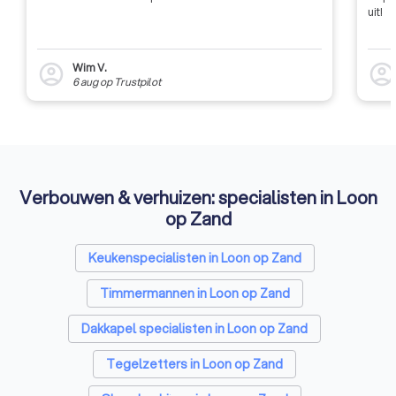
uit!
Wim V.
account_circle
account_circl
6 aug
op
Trustpilot
Verbouwen & verhuizen: specialisten in Loon
op Zand
Keukenspecialisten in Loon op Zand
Timmermannen in Loon op Zand
Dakkapel specialisten in Loon op Zand
Tegelzetters in Loon op Zand