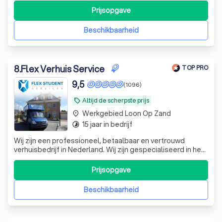
klus in huis. www.dubbelmandiensten.nl.
Prijsopgave
Beschikbaarheid
8
.
Flex Verhuis Service
TOP PRO
9,5
(1096)
Altijd de scherpste prijs
local_offer
Werkgebied Loon Op Zand
place
15 jaar in bedrijf
timelapse
Wij zijn een professioneel, betaalbaar en vertrouwd
verhuisbedrijf in Nederland. Wij zijn gespecialiseerd in het
verhuizen van zakelijke en particuliere inboedels tegen de
scherpste prijzen. Tot op heden konden wij meer dan
Prijsopgave
8000 tevreden klanten goedkoop verhuizen met ons
verhuisbedrijf. Onze 13-ja
Beschikbaarheid