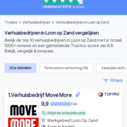
Uitstekend
|
4379
reviews
Trustoo
Verhuisbedrijven
Verhuisbedrijven in Loon op Zand
arrow_forward_ios
arrow_forward_ios
Verhuisbedrijven in Loon op Zand vergelijken
Bekijk de top 10 verhuisbedrijven in Loon op Zand met in totaal
1000+ reviews en een gemiddelde Trustoo-score van 8.8.
Bekijk, vergelijk & bespaar.
Alle diensten
Particuliere verhuizing
(
19
)
Zakelijke verhu
filter_list
Filters
1
.
Verhuisbedrijf Move More
TOP PRO
9,9
(34)
Altijd de scherpste prijs
local_offer
Werkgebied Loon Op Zand
place
4 jaar in bedrijf
timelapse