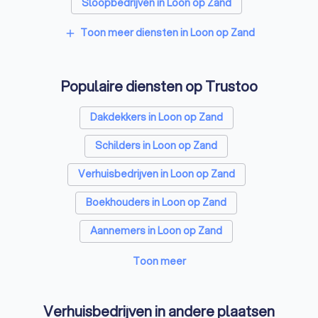
Sloopbedrijven in Loon op Zand
Bouwkundige keurders in Loon op Zand
Toon meer diensten in Loon op Zand
add
Opslagruimtes in Loon op Zand
Populaire diensten op Trustoo
Metselaars in Loon op Zand
Dakdekkers in Loon op Zand
Schilders in Loon op Zand
Verhuisbedrijven in Loon op Zand
Boekhouders in Loon op Zand
Aannemers in Loon op Zand
Makelaars in Loon op Zand
Toon meer
Stukadoors in Loon op Zand
Verhuisbedrijven in andere plaatsen
Schoonmaakbedrijven in Loon op Zand