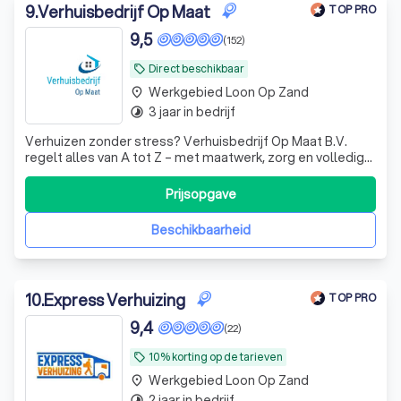
9
.
Verhuisbedrijf Op Maat
TOP PRO
9,5
(152)
Direct beschikbaar
local_offer
Werkgebied Loon Op Zand
place
3 jaar in bedrijf
timelapse
Verhuizen zonder stress? Verhuisbedrijf Op Maat B.V.
regelt alles van A tot Z – met maatwerk, zorg en volledige
service. Jij ontspant, wij verhuizen.
Prijsopgave
Beschikbaarheid
10
.
Express Verhuizing
TOP PRO
9,4
(22)
10% korting op de tarieven
local_offer
Werkgebied Loon Op Zand
place
2 jaar in bedrijf
timelapse