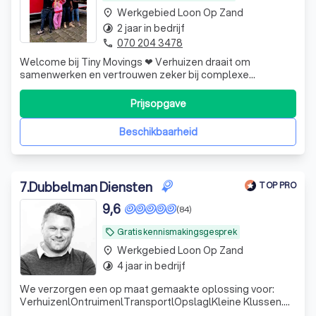
Werkgebied Loon Op Zand
place
2 jaar in bedrijf
timelapse
070 204 3478
phone
Welcome bij Tiny Movings ❤ Verhuizen draait om
samenwerken en vertrouwen zeker bij complexe
verhuizingen! Klantbeleving staat bij ons op nummer 1. Hoe
hoger de verwachting hoe leuker ons werk..!!!!
Prijsopgave
Beschikbaarheid
7
.
Dubbelman Diensten
TOP PRO
9,6
(84)
Gratis kennismakingsgesprek
local_offer
Werkgebied Loon Op Zand
place
4 jaar in bedrijf
timelapse
We verzorgen een op maat gemaakte oplossing voor:
VerhuizenlOntruimenlTransportlOpslaglKleine Klussen.
Alle benodigde middelen en medewerkers voor de juiste