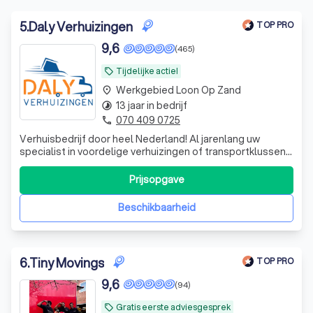
5
.
Daly Verhuizingen
TOP PRO
9,6
(465)
Tijdelijke actie!
local_offer
Werkgebied Loon Op Zand
place
13 jaar in bedrijf
timelapse
070 409 0725
phone
Verhuisbedrijf door heel Nederland! Al jarenlang uw
specialist in voordelige verhuizingen of transportklussen
door heel Nederland. Onze missie is om u volledig te
ontzorgen van uw verhuizing. Hierbij staat u als klant
Prijsopgave
centraal, waarbij wij uw wensen onze prioriteit zijn. Vraag
vrijblijvend uw prijs
Beschikbaarheid
6
.
Tiny Movings
TOP PRO
9,6
(94)
Gratis eerste adviesgesprek
local_offer