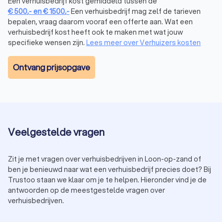
Een verhuisbedrijf kost gemiddeld tussen de
belang om de toegankelijkheid van zowel je huidige huis als
€
500
,-
en
€
1500
,-
Een verhuisbedrijf mag zelf de tarieven
je nieuwe woning te beoordelen. Wat zijn de
bepalen, vraag daarom vooraf een offerte aan. Wat een
parkeermogelijkheden? En passen alle spullen wel door de
verhuisbedrijf kost heeft ook te maken met wat jouw
voordeur? Als je het verhuisbedrijf in Loon op Zand hiervan
specifieke wensen zijn.
Lees meer over Verhuizers kosten
goed op de hoogte brengt, kunnen zij je hierbij
ondersteunen en adviseren.
Ontvang prijsopgave
Extra diensten van het verhuisbedrijf
Veel verhuisbedrijven in Loon op Zand bieden extra
diensten aan die je verhuizing eenvoudiger kunnen maken.
Denk hierbij aan in- en uitpakservice, (de)montage van je
meubels of tijdelijke opslag voor je spullen. Bedenk wat jij
nodig hebt en hoe een verhuisbedrijf in Loon op Zand jou
Veelgestelde vragen
het best kan ondersteunen. Door extra diensten in te
schakelen heb je meer tijd voor andere aspecten van je
verhuizing in Loon op Zand. Heb je bijvoorbeeld al een
Zit je met vragen over verhuisbedrijven in Loon-op-zand of
timmerman
gevonden voor klusjes die nog moeten
ben je benieuwd naar wat een verhuisbedrijf precies doet? Bij
gebeuren?
Trustoo staan we klaar om je te helpen. Hieronder vind je de
antwoorden op de meestgestelde vragen over
verhuisbedrijven.
Gemakkelijk verhuisbedrijven vergelijken in