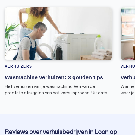
VERHUIZERS
VERHU
Wasmachine verhuizen: 3 gouden tips
Verhu
Het verhuizen van je wasmachine: één van de
Wanneer
grootste struggles van het verhuisproces. Uit data
waar j
van Trustoo blijkt dat dit een veel gezocht
bijvoor
onderwerp is. Begrijpelijk, want er zijn enkele zaken
verzeke
om rekening mee te houden tijdens het verhuizen
dit art
van dit gevaarte. Verhuisdozen en de meeste
verhuiz
meubels kun je makkelijk naar buiten (en weer naar
Reviews over verhuisbedrijven in Loon op
binnen) tillen. Maar hoe doe je dat met een zwaar en