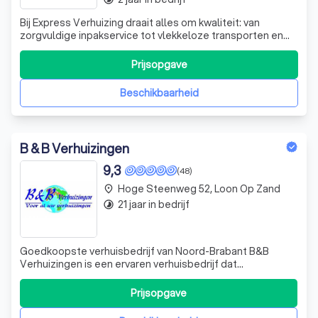
Bij Express Verhuizing draait alles om kwaliteit: van
zorgvuldige inpakservice tot vlekkeloze transporten en
een klantvriendelijke aanpak. Al meer dan tien jaar helpen
ze gezinnen, bedrijven en particulieren bij stressvrije
Prijsopgave
verhuizingen. Kwaliteit in elke stap Wat maakt Express
Verhuizing ✅ Pro
Beschikbaarheid
B & B Verhuizingen
9,3
(48)
Hoge Steenweg 52, Loon Op Zand
place
21 jaar in bedrijf
timelapse
Goedkoopste verhuisbedrijf van Noord-Brabant B&B
Verhuizingen is een ervaren verhuisbedrijf dat
gespecialiseerd is in particuliere verhuizingen binnen
Nederland voor een scherpe prijs. Al 22 jaar de
Prijsopgave
goedkoopste. Ook kunt u bij B&B Verhuizingen terecht
voor uw bedrijfs- en projectverhuizingen. Sinds