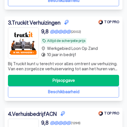
Beschikbaarheid
3
.
Truckit Verhuizingen
TOP PRO
9,8
(2002)
Altijd de scherpste prijs
local_offer
Werkgebied Loon Op Zand
place
10 jaar in bedrijf
timelapse
Bij Truckit kunt u terecht voor alles omtrent uw verhuizing.
Van een zorgeloze verhuiservaring tot aan het huren van
een verhuisbus. Onze formule heeft al duizenden
tevreden klanten door heel Nederland geholpen. Of het
Prijsopgave
nu gaat om een grote of kleine verhuisklus, ons ervaren
team regelt het allemaa
Beschikbaarheid
4
.
VerhuisbedrijfACN
TOP PRO
9,8
(1298)