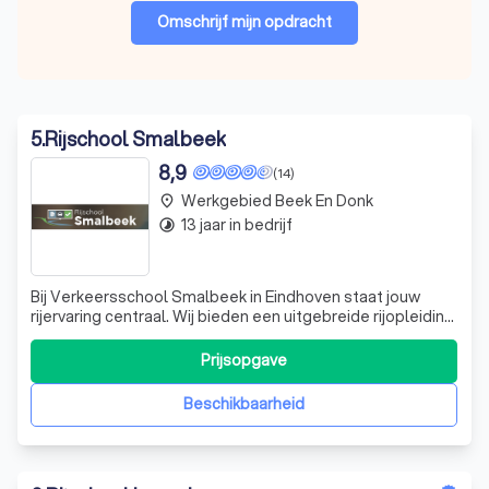
Omschrijf mijn opdracht
5
.
Rijschool Smalbeek
8,9
(14)
Werkgebied Beek En Donk
place
13 jaar in bedrijf
timelapse
Bij Verkeersschool Smalbeek in Eindhoven staat jouw
rijervaring centraal. Wij bieden een uitgebreide rijopleiding
aan, waarbij je lessen volgt onder de deskundige leiding
van je vaste instructeur. Onze lessen zijn zorgvuldig
Prijsopgave
opgebouwd en afgestemd op jouw persoonlijke
vorderingen, die we bijhouden i
Beschikbaarheid