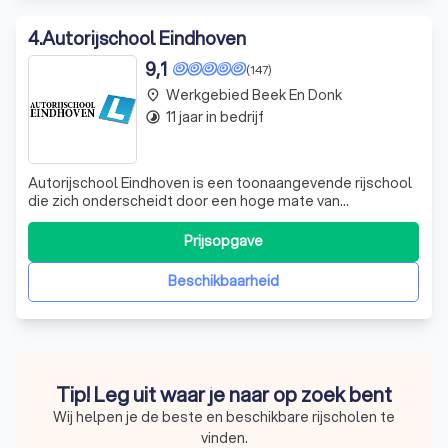
4
.
Autorijschool Eindhoven
9,1
(147)
Werkgebied Beek En Donk
place
11 jaar in bedrijf
timelapse
Autorijschool Eindhoven is een toonaangevende rijschool
die zich onderscheidt door een hoge mate van
deskundigheid en passie voor het vak. Wij begrijpen dat
het behalen van je rijbewijs een belangrijke mijlpaal is en
Prijsopgave
wij zetten ons in om dit proces zo soepel en aangenaam
mogelijk te maken. Onze erva
Beschikbaarheid
Tip! Leg uit waar je naar op zoek bent
Wij helpen je de beste en beschikbare rijscholen te
vinden.