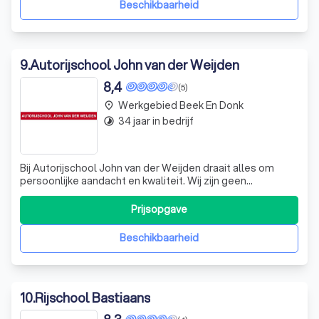
Beschikbaarheid
9
.
Autorijschool John van der Weijden
8,4
(5)
Werkgebied Beek En Donk
place
34 jaar in bedrijf
timelapse
Bij Autorijschool John van der Weijden draait alles om
persoonlijke aandacht en kwaliteit. Wij zijn geen
lesfabriek, maar een rijschool die zich richt op het individu.
Met meer dan 25 jaar ervaring in de rijschoolbranche,
Prijsopgave
onderscheiden we ons door onze expertise en toewijding.
Onze rijschool is geve
Beschikbaarheid
10
.
Rijschool Bastiaans