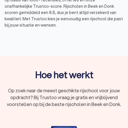
op basis van 1000+ recensies, offertes en onze
onafhankelijke Trustoo-score. Rijscholen in Beek en Donk
scoren gemiddeld een 8.8, dus je bent altijd verzekerd van
kwaliteit. Met Trustoo kies je eenvoudig een rijschool die past
bij jouw situatie en wensen.
In het kort
Rijlessen voor elk soort voertuig – haal je
rijbewijs
A, B, C, D of E
.
Begeleiding die bij jouw wensen en behoeften
past: van
spoedcursus
tot
faalangstbegeleiding
.
Hoe het werkt
Verschillende lespakketten met rijlessen van
gemiddeld
€ 45,- tot € 65,- per uur
.
Op zoek naar de meest geschikte rijschool voor jouw
Vergelijk
675 rijscholen
in Beek en Donk en lees
opdracht? Bij Trustoo vraag je gratis en vrijblijvend
1000+ reviews
.
voorstellen op bij de beste rijscholen in Beek en Donk.