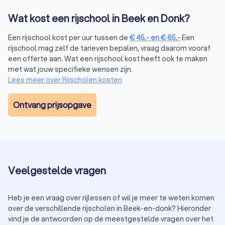
Wat kost een rijschool in Beek en Donk?
Scooter-, bromfiets- of snorfietsrijbewijs
(rijbewijs AM)
Een rijschool kost per uur tussen de
€
45
,-
en
€
65
,-
Een
Voor wie zich snel en gemakkelijk door de stad wil
rijschool mag zelf de tarieven bepalen, vraag daarom vooraf
verplaatsen, zijn er scooterrijlessen beschikbaar. Hier leer je
een offerte aan. Wat een rijschool kost heeft ook te maken
de basis van het besturen van een scooter en de specifieke
met wat jouw specifieke wensen zijn.
verkeersregels die gelden voor scootergebruikers.
Lees meer over Rijscholen kosten
Ontvang prijsopgave
Aanhangerrijlessen (rijbewijs BE, B+)
Heb je al een rijbewijs B en wil je je vaardigheden uitbreiden
door met een aanhanger te rijden? Dan is een rijbewijs BE
vereist. Tijdens de aanhangerrijlessen leer je niet alleen hoe
je de aanhanger moet besturen, maar ook hoe je achteruit
Veelgestelde vragen
moet rijden, correct moet parkeren en veilig deelneemt aan
het verkeer met een aanhanger.
Naast bovengenoemde typen rijles vind je bij Trustoo ook
Heb je een vraag over rijlessen of wil je meer te weten komen
rijscholen gespecialiseerd in
rijopleidingen voor
over de verschillende rijscholen in Beek-en-donk? Hieronder
vrachtwagens
(rijbewijs C, CE, C1, C1E) en
bussen
(rijbewijs D,
vind je de antwoorden op de meestgestelde vragen over het