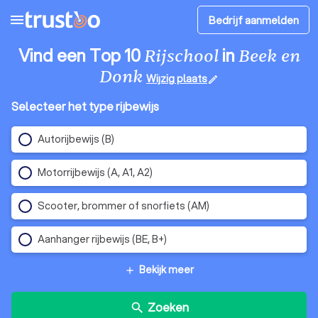
menu
Bedrijf aanmelden
Vind een Top 10
in
Rijschool
Beek en
Donk
Wijzig plaats
edit
Selecteer het type rijbewijs
Autorijbewijs (B)
Motorrijbewijs (A, A1, A2)
Scooter, brommer of snorfiets (AM)
Aanhanger rijbewijs (BE, B+)
Bekijk meer
add
Zoeken
search