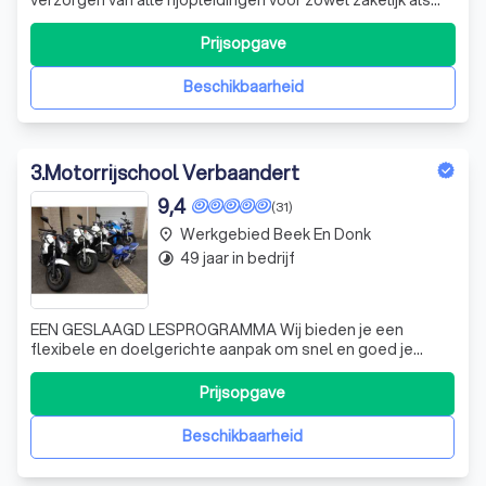
particulier.
Prijsopgave
Beschikbaarheid
3
.
Motorrijschool Verbaandert
9,4
(31)
Werkgebied Beek En Donk
place
49 jaar in bedrijf
timelapse
EEN GESLAAGD LESPROGRAMMA Wij bieden je een
flexibele en doelgerichte aanpak om snel en goed je
rijbewijs te behalen. Onze jarenlange ervaring en onze
algemene passie voor het motorrijden is wat
Prijsopgave
Motorrijschool Verbaandert dé rijschool van regio
Veldhoven en Eindhoven maakt. De rijinstructeur is K.N.
Beschikbaarheid