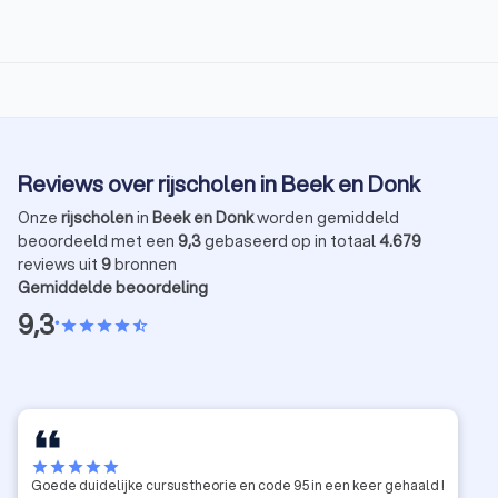
Reviews over rijscholen in Beek en Donk
Onze
rijscholen
in
Beek en Donk
worden gemiddeld
beoordeeld met een
9,3
gebaseerd op in totaal
4.679
reviews uit
9
bronnen
Gemiddelde beoordeling
9,3
•
star
star
star
star
star_half
star
star
star
star
star
Goede duidelijke cursus theorie en code 95 in een keer gehaald !