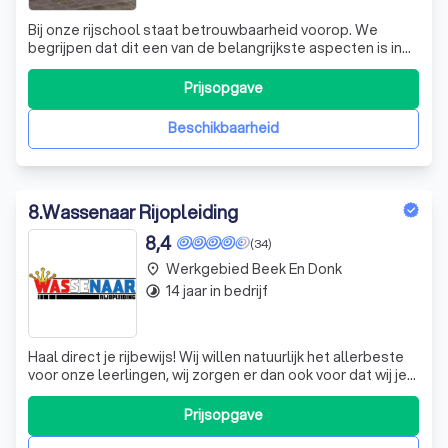
Bij onze rijschool staat betrouwbaarheid voorop. We
begrijpen dat dit een van de belangrijkste aspecten is in
het verkeer en daarom ook voor ons. Met meer dan een
decennium aan ervaring, bieden we hoogwaardige
Prijsopgave
rijlessen waarbij een glimlach centraal staat. We geloven
dat wat niet vanzelfsprekend is,
Beschikbaarheid
8
.
Wassenaar Rijopleiding
8,4
(34)
Werkgebied Beek En Donk
place
14 jaar in bedrijf
timelapse
Haal direct je rijbewijs! Wij willen natuurlijk het allerbeste
voor onze leerlingen, wij zorgen er dan ook voor dat wij je
niet alleen helpen met het behalen van het rijbewijs, maar
ook dat je na het slagen veilig deel kan nemen aan het
Prijsopgave
verkeer. Wat wij allemaal voor je doen is een hele hoop
maar hi