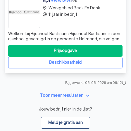
8,3
(4)
Werkgebied Beek En Donk
place
11 jaar in bedrijf
timelapse
Welkom bij Rijschool Bastiaans Rijschool Bastiaans is een
rijschool gevestigd in de gemeente Helmond, die volgens
de RIS methode lesgeeft. RIS betekend rijopleiding in
stappen! Deze lesmethode is ook erkend door het CBR
Prijsopgave
met een hoog slagingspercentage! Voor informatie en de
lesmethode kun je onder h
Beschikbaarheid
Bijgewerkt: 08-08-2026 om 09:12
info
keyboard_arrow_down
Toon meer resultaten
Jouw bedrijf niet in de lijst?
Meld je gratis aan