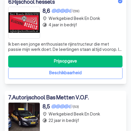
6
.
Rijschool hessels
8,6
(59)
Werkgebied Beek En Donk
place
4 jaar in bedrijf
timelapse
Ik ben een jonge enthousiaste rijinstructeur die met
passie mijn werk doet. De leerlingen staan altijd voorop. Ik
heb de ambitie tot de beste rijscholen van Eindhoven te
gaan horen en ben daar hard voor aan het werk. Ik kan dit
Prijsopgave
natuurlijk niet alleen en moet dit samen met al mijn
leerlingen doen. He
Beschikbaarheid
7
.
Autorijschool Bas Metten V.O.F.
8,5
(53)
Werkgebied Beek En Donk
place
22 jaar in bedrijf
timelapse