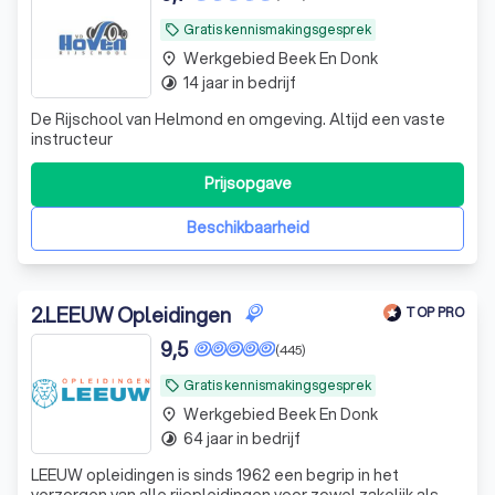
Gratis kennismakingsgesprek
local_offer
Werkgebied Beek En Donk
place
14 jaar in bedrijf
timelapse
De Rijschool van Helmond en omgeving. Altijd een vaste
instructeur
Prijsopgave
Beschikbaarheid
2
.
LEEUW Opleidingen
TOP PRO
9,5
(445)
Gratis kennismakingsgesprek
local_offer
Werkgebied Beek En Donk
place
64 jaar in bedrijf
timelapse
LEEUW opleidingen is sinds 1962 een begrip in het
verzorgen van alle rijopleidingen voor zowel zakelijk als