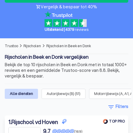
Vergelijk & bespaar tot 40%
shopping_cart
Uitstekend
|
4379
reviews
Trustoo
Rijscholen
Rijscholen in Beek en Donk
arrow_forward_ios
arrow_forward_ios
Rijscholen in Beek en Donk vergelijken
Bekijk de top 10 rijscholen in Beek en Donk met in totaal 1000+
reviews en een gemiddelde Trustoo-score van 8.8. Bekijk,
vergelijk & bespaar.
Alle diensten
Autorijbewijs (B)
(
51
)
Motorrijbewijs (A, A1, A
filter_list
Filters
1
.
Rijschool vd Hoven
TOP PRO
9,7
(169)