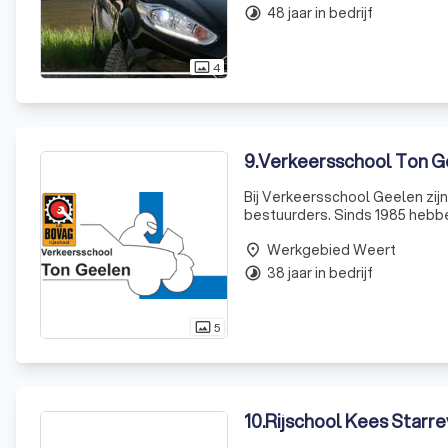
48 jaar in bedrijf
timelapse
4
photo_size_select_actual
9
.
Verkeersschool Ton G
Bij Verkeersschool Geelen zij
bestuurders. Sinds 1985 hebbe
ervaring begon bij defensie, wa
Werkgebied Weert
in 1988
place
38 jaar in bedrijf
timelapse
5
photo_size_select_actual
10
.
Rijschool Kees Starr