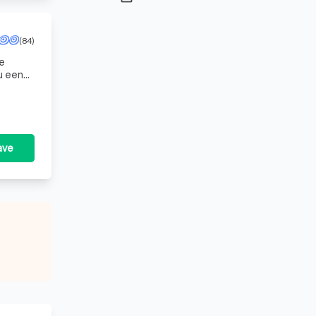
(84)
de
u een
ave