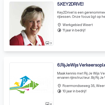
5
.
KEY2DRIVE!
Key2Drive! is een gerenommeer
rijlessen. Onze focus ligt op 
de individuele vaardigheden, a
Werkgebied Weert
place
11 jaar in bedrijf
timelapse
3
photo_size_select_actual
6
.
RijJeWijs Verkeersopl
Maak kennis met Rij Je Wijs V
ervaren rijinstructeur. Bij Rij 
is, en we zijn er om je te beg
Roermondseweg 35, Weer
place
10 jaar in bedrijf
timelapse
4
photo_size_select_actual