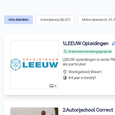
Alle diensten
Autorijbewijs (B)
(
27
)
Motorrijbewijs (A, A1, 
1
.
LEEUW Opleidingen
Gratis kennismakingsgesprek
local_offer
LEEUW opleidingen is sinds 196
als particulier.
Werkgebied Weert
place
64 jaar in bedrijf
timelapse
9
photo_size_select_actual
2
.
Autorijschool Correct