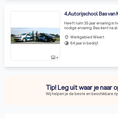
4
.
Autorijschool Bas van
Heeft ruim 35 jaar ervaring in 
nodige ervaring. Bas kent na a
veilige, zelfstandige- en vera
Werkgebied Weert
place
64 jaar in bedrijf
timelapse
4
photo_size_select_actual
Tip! Leg uit waar je naar 
Wij helpen je de beste en beschikbare rij