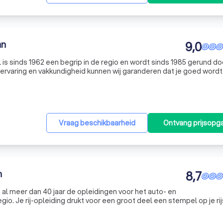
an
9,0
 is sinds 1962 een begrip in de regio en wordt sinds 1985 gerund do
akkundigheid kunnen wij garanderen dat je goed wordt
voorbereid om veilig aan het verkeer deel te nemen. We kenmerken ons met name door een 
Vraag beschikbaarheid
Ontvang prijsopg
n
8,7
al meer dan 40 jaar de opleidingen voor het auto- en
 je rijstijl en
nstructeurs van onze verkeersschool zijn zich hiervan bewust en zull