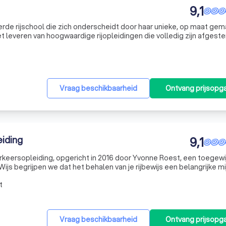
9,1
de rijschool die zich onderscheidt door haar unieke, op maat ge
het leveren van hoogwaardige rijopleidingen die volledig zijn afges
genda en verkeerskennis van elke leerling. Onze ervaren en gekwali
Vraag beschikbaarheid
Ontvang prijsopg
eiding
9,1
erkeersopleiding, opgericht in 2016 door Yvonne Roest, een toegewi
Je Wijs begrijpen we dat het behalen van je rijbewijs een belangrijke mi
eleiden op deze spannende reis. Onze focus ligt op het cr
t
Vraag beschikbaarheid
Ontvang prijsopg