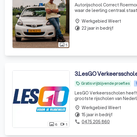
Autorijschool Correct Roermond
waar de leerling centraal staa
Werkgebied Weert
place
22 jaar in bedrijf
timelapse
5
photo_size_select_actual
3
.
LesGO Verkeersschol
Gratis vrijblijvende proefles
local_offer
LesGO Verkeersscholen heeft m
grootste rijscholen van Nederland. Het is daarom niet voor niets dat LesGO Verkeerssch
Werkgebied Weert
place
15 jaar in bedrijf
timelapse
0475 205 860
phone
6
1
photo_size_select_actual
videocam