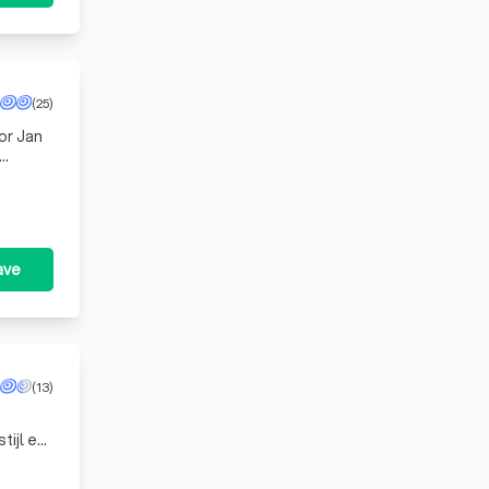
(25)
or Jan
flexibele
ave
(13)
en er