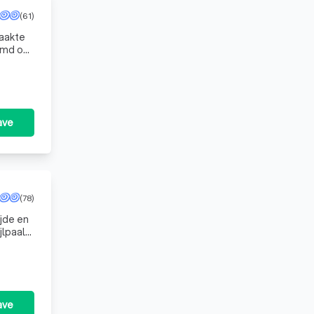
(61)
maakte
temd op
ave
(78)
jde en
jlpaal
ave