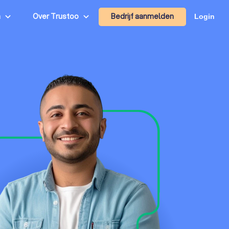
Bedrijf aanmelden
n
Over Trustoo
Login