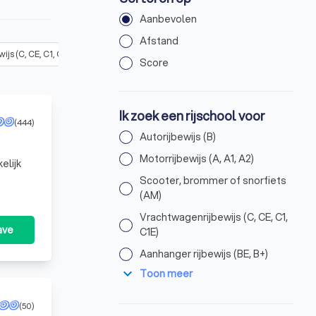
Aanbevolen
Afstand
js (C, CE, C1, C1E)
(
3
)
Aanhanger rijbewijs (BE, B+)
(
16
)
Busrijbew
Score
Ik zoek een rijschool voor
(444)
Autorijbewijs (B)
Motorrijbewijs (A, A1, A2)
elijk
Scooter, brommer of snorfiets
(AM)
Vrachtwagenrijbewijs (C, CE, C1,
ave
C1E)
Aanhanger rijbewijs (BE, B+)
expand_more
Toon meer
(50)