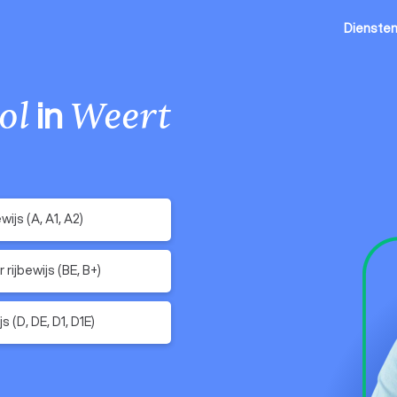
Dienste
in
ol
Weert
wijs (A, A1, A2)
rijbewijs (BE, B+)
s (D, DE, D1, D1E)