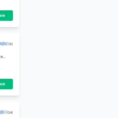
ave
(6)
ze
et leger
ave
(24)