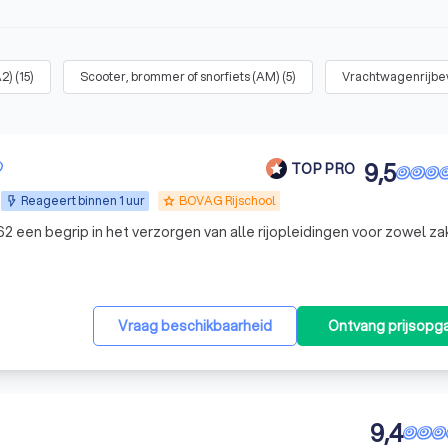
A2)
(
15
)
Scooter, brommer of snorfiets (AM)
(
5
)
Vrachtwagenrijbewi
9,5
TOP PRO
Reageert binnen 1 uur
BOVAG Rijschool
grade
2 een begrip in het verzorgen van alle rijopleidingen voor zowel zak
Vraag beschikbaarheid
Ontvang prijsopg
9,4