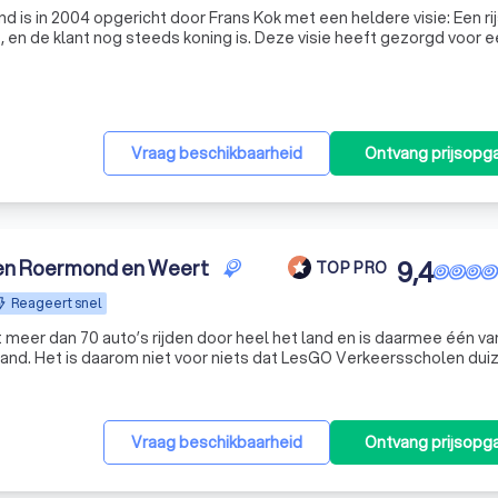
 is in 2004 opgericht door Frans Kok met een heldere visie: Een ri
t, en de klant nog steeds koning is. Deze visie heeft gezorgd voor 
hoge kwaliteit voor een zeer scherpe prijs. Inmiddels is rijschool Correct Roermond uitgegroei
Vraag beschikbaarheid
Ontvang prijsopg
en Roermond en Weert
9,4
TOP PRO
Reageert snel
eer dan 70 auto’s rijden door heel het land en is daarmee één va
olen duizenden
mensen opleidt voor hun rijbewijs! Wij onderscheiden ons door: - een gegarandeerde hoge kw
Vraag beschikbaarheid
Ontvang prijsopg