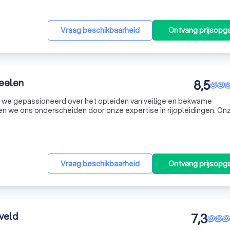
Vraag beschikbaarheid
Ontvang prijsopg
eelen
8,5
n we gepassioneerd over het opleiden van veilige en bekwame
n we ons onderscheiden door onze expertise in rijopleidingen. On
ar we de opleiding tot rijinstructeur volgden. Na het verlaten van h
Vraag beschikbaarheid
Ontvang prijsopg
eveld
7,3