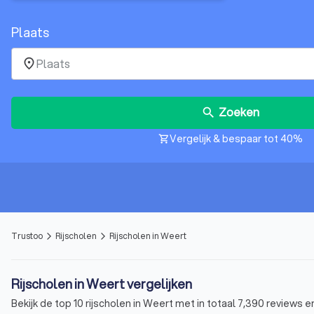
Plaats
place
Zoeken
search
Vergelijk & bespaar tot 40%
shopping_cart
Trustoo
Rijscholen
Rijscholen in Weert
arrow_forward_ios
arrow_forward_ios
Rijscholen in Weert vergelijken
Bekijk de top 10 rijscholen in Weert met in totaal 7,390 reviews 