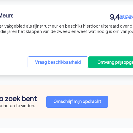
 Meurs
9,4
het vakgebied als rijinstructeur en beschikt hierdoor uiteraard over 
l die jaren het klappen van de zweep en weet wat nodig is om van jo
ntwoordelijke chauffeur te maken! Bas heeft in het verleden ook
Vraag beschikbaarheid
Ontvang prijsopg
op zoek bent
Omschrijf mijn opdracht
scholen te vinden.