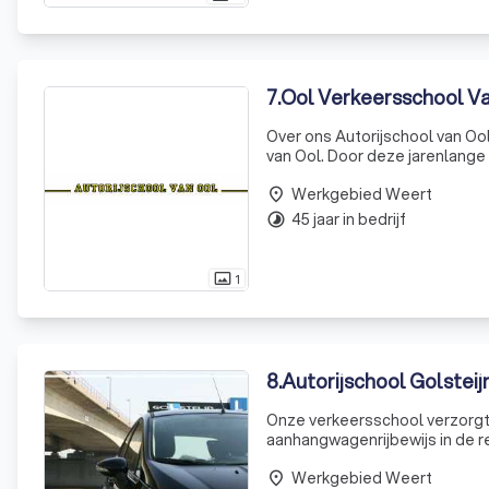
7
.
Ool Verkeersschool V
Over ons Autorijschool van Ool
van Ool. Door deze jarenlange ervaring en v
Werkgebied Weert
place
45 jaar in bedrijf
timelapse
1
photo_size_select_actual
8
.
Autorijschool Golsteij
Onze verkeersschool verzorgt 
aanhangwagenrijbewijs in de regio. Je rij-opleiding drukt voor een groot deel een stempel op
je gedrag in het verkeer. De i
Werkgebied Weert
alles
place