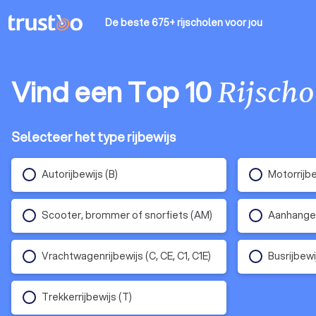
De beste 675+ rijscholen
voor jou
Vind een Top 10
Rijscho
Selecteer het type rijbewijs
Autorijbewijs (B)
Motorrijbe
Scooter, brommer of snorfiets (AM)
Aanhanger 
Vrachtwagenrijbewijs (C, CE, C1, C1E)
Busrijbewij
Trekkerrijbewijs (T)