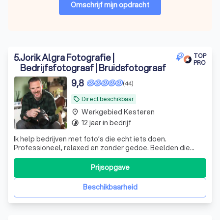
Omschrijf mijn opdracht
5
.
Jorik Algra Fotografie |
TOP
PRO
Bedrijfsfotograaf | Bruidsfotograaf
9,8
(44)
Direct beschikbaar
local_offer
Werkgebied Kesteren
place
12 jaar in bedrijf
timelapse
Ik help bedrijven met foto’s die echt iets doen.
Professioneel, relaxed en zonder gedoe. Beelden die
passen bij wie je bent en die klanten overtuigen
Prijsopgave
Beschikbaarheid