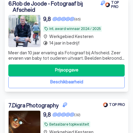
6
.
Rob de Joode - Fotograaf bij
TOP
PRO
Afscheid
9,8
(65)
Int. award winnaar 2024 / 2025
local_offer
Werkgebied Kesteren
place
14 jaar in bedrijf
timelapse
Meer dan 10 jaar ervaring als Fotograaf bij Afscheid. Zeer
ervaren van baby tot ouderen uitvaart. Beelden bekroond
met een Int. award. ✔ Tarief €550,- t/m €847,- (all-in)
afscheid op 1 dag.
Prijsopgave
Beschikbaarheid
7
.
Digra Photography
TOP PRO
9,8
(32)
Betaalbare topkwaliteit
local_offer
Werkgebied Kesteren
place