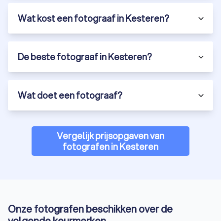
kenmerken en details, zodat iemand een zo goed mogelijk
beeld krijgt van het product. Een productfotograaf weet
Wat kost een fotograaf in Kesteren?
precies hoe jouw producten het best neergezet kunnen
worden. Productfoto’s kun je gebruiken voor verschillende
doeleinden: een website, advertenties, drukwerk en andere
De beste fotograaf in Kesteren?
uitingen.
Zakelijke fotografie
Wat doet een fotograaf?
Een goede eerste indruk is essentieel voor zakelijke
doeleinden. Een kwalitatieve fotoshoot van de medewerkers
of de kantoorruimte zorgt ervoor dat je als bedrijf
Vergelijk prijsopgaven van
professioneel en betrouwbaar overkomt. Een fotograaf die
fotografen in Kesteren
gespecialiseerd is in bedrijfsfotografie maakt echte en
karaktervolle beelden om de identiteit en cultuur van de
organisatie te laten zien. Stockfoto’s zijn dus overbodig.
Zakelijke foto’s kun je inzetten om nieuwe medewerkers of
potentiële klanten te werven.
Onze fotografen beschikken over de
volgende keurmerken