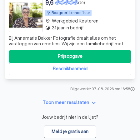
9,6
(79)
Reageert binnen 1 uur
Werkgebied Kesteren
place
31 jaar in bedrijf
timelapse
Bij Annemarie Bakker Fotografie draait alles om het
vastleggen van emoties. Wij zijn een familiebedrijf met
een rijke geschiedenis die teruggaat tot de jaren dertig
van de vorige eeuw. Onze derde generatie, Annemarie
Prijsopgave
Bakker, staat sinds 1995 aan het roer en heeft de passie
voor fotografie voortgezet
Beschikbaarheid
Bijgewerkt: 07-08-2026 om 16:58
info
keyboard_arrow_down
Toon meer resultaten
Jouw bedrijf niet in de lijst?
Meld je gratis aan