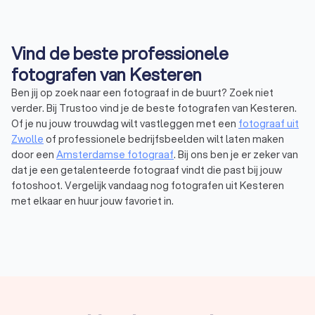
Vind de beste professionele
fotografen van Kesteren
Ben jij op zoek naar een fotograaf in de buurt? Zoek niet
verder. Bij Trustoo vind je de beste fotografen van Kesteren.
Of je nu jouw trouwdag wilt vastleggen met een
fotograaf uit
Zwolle
of professionele bedrijfsbeelden wilt laten maken
door een
Amsterdamse fotograaf
. Bij ons ben je er zeker van
dat je een getalenteerde fotograaf vindt die past bij jouw
fotoshoot. Vergelijk vandaag nog fotografen uit Kesteren
met elkaar en huur jouw favoriet in.
Wat is een fotograaf? Ontdek de magie
achter de lens
Een fotograaf is iemand die gespecialiseerd is in het schieten
van professionele foto’s via geavanceerde apparatuur. Hierbij