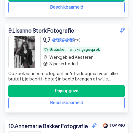
terug kunnen zien, die
Beschikbaarheid
9
.
Lisanne Sterk Fotografie
9,7
(26)
Gratis kennismakingsgesprek
local_offer
Werkgebied Kesteren
place
3 jaar in bedrijf
timelapse
Op zoek naar een fotograaf en/of videograaf voor jullie
bruiloft, je bedrijf (beter) in beeld brengen of wil je
feestelijke foto's van een evenement? Daar kan ik bij
helpen!
Prijsopgave
Beschikbaarheid
10
.
Annemarie Bakker Fotografie
TOP PRO