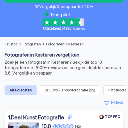
Vergelijk & bespaar tot 40%
shopping_cart
Uitstekend
|
4375
reviews
Trustoo
Fotografen
Fotografen in Kesteren
arrow_forward_ios
arrow_forward_ios
Fotografen in Kesteren vergelijken
Zoek je een fotograaf in Kesteren? Bekijk de top 10
fotografen met 1000+ reviews en een gemiddelde score van
8.8. Vergelijk en bespaar.
Alle diensten
Bruiloft- / Trouwfotografie
(
23
)
Fotoshoot & 
filter_list
Filters
1
.
Deel Kunst Fotografie
TOP PRO
10,0
(142)