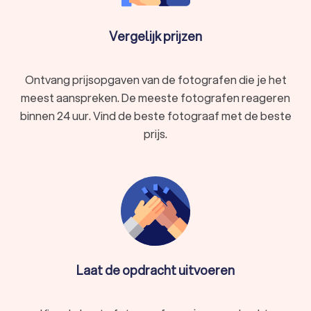
hebben daar hun eigen stijl aan gehangen. Hierdoor is het
makkelijker om een geschikte fotograaf in Kesteren te vinden
Vergelijk prijzen
die past bij wat je voor ogen hebt.
Ontvang prijsopgaven van de fotografen die je het
Portretfotografie
meest aanspreken. De meeste fotografen reageren
Wil je een mooie portretfoto maken van jezelf, het gezin of je
binnen 24 uur. Vind de beste fotograaf met de beste
huisdier(en)? Een portretfotograaf uit Kesteren is de juiste
keuze. De fotograaf legt de persoonlijkheid,
prijs.
gezichtsuitdrukking en emotie van het model vast. In de
meeste gevallen wordt er alleen een foto gemaakt van het
gezicht, de nek en de schouders. Een portretfoto is onder
andere geschikt voor social media, professionele
profielfoto’s en familieportretten.
Zwangerschapsfotografie
Laat de opdracht uitvoeren
Als je zwanger bent, veranderen je lichaam en je leven. Het is
een bijzondere tijd die je niet snel vergeet. Een
zwangerschapsfotoshoot
zorgt ervoor dat je dit persoonlijke