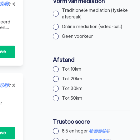
Vorm van mediation
(10)
Traditionele mediation (fysieke
afspraak)
Online mediation (video-call)
ven.
Geen voorkeur
ave
Afstand
Tot 10km
Tot 20km
(10)
Tot 30km
Tot 50km
ar
Trustoo score
8,5 en hoger
ave