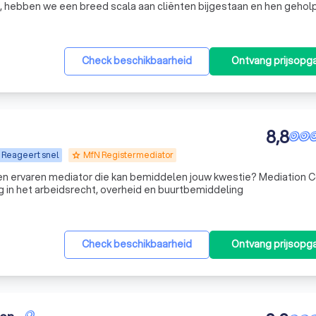
or, hebben we een breed scala aan cliënten bijgestaan en hen gehol
 gespecialiseerde advocaten hebben de meest gezaghebbende
Check beschikbaarheid
Ontvang prijsopg
8,8
Reageert snel
MfN Registermediator
grade
een ervaren mediator die kan bemiddelen jouw kwestie? Mediation 
ing in het arbeidsrecht, overheid en buurtbemiddeling
Check beschikbaarheid
Ontvang prijsopg