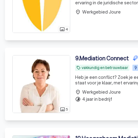
ervaring in de juridische sect
rechten te verdedigen. Onze
Werkgebied Joure
place
opleidingen g
4
photo_size_select_actual
9
.
Mediation Connect
vakkundig en betrouwbaar
local_offer
Heb je een conflict? Zoek je 
staat voor je klaar, met ervar
Werkgebied Joure
place
4 jaar in bedrijf
timelapse
5
photo_size_select_actual