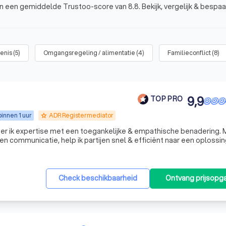
en een gemiddelde Trustoo-score van 8.8. Bekijk, vergelijk & bespaa
fenis
(
5
)
Omgangsregeling / alimentatie
(
4
)
Familieconflict
(
8
)
9,9
TOP PRO
innen 1 uur
ADR Registermediator
grade
eer ik expertise met een toegankelijke & empathische benadering. 
en communicatie, help ik partijen snel & efficiënt naar een oplossin
Check beschikbaarheid
Ontvang prijsopg