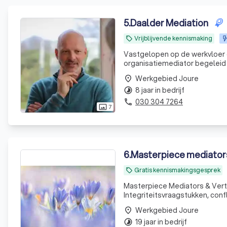
5
.
Daalder Mediation
Vrijblijvende kennismaking
local_offer
Vastgelopen op de werkvloer o
organisatiemediator begeleid 
Werkgebied Joure
place
8 jaar in bedrijf
timelapse
030 304 7264
phone
7
photo_size_select_actual
6
.
Masterpiece mediator
Gratis kennismakingsgesprek
local_offer
Masterpiece Mediators & Vert
Integriteitsvraagstukken, conf
Werkgebied Joure
place
19 jaar in bedrijf
timelapse