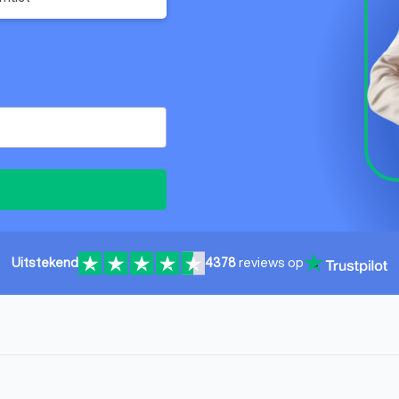
Uitstekend
4378
reviews op