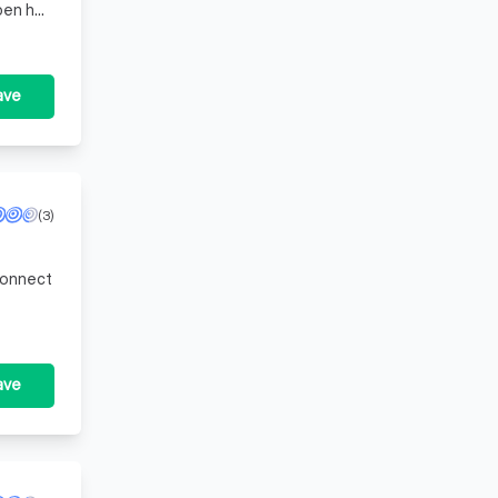
pen hun
ave
(3)
Connect
ave