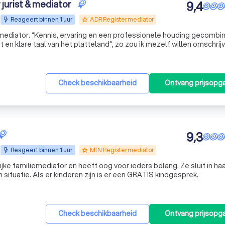
 jurist & mediator
9,4
Reageert binnen 1 uur
ADR Registermediator
grade
ele houding gecombineerd
en klare taal van het platteland", zo zou ik mezelf willen omschrij
 adviesbureau LILAR. Ik help particulieren en ondernemers bij he
Check beschikbaarheid
Ontvang prijsopg
9,3
Reageert binnen 1 uur
MfN Registermediator
grade
ijke familiemediator en heeft oog voor ieders belang. Ze sluit in ha
werkwijze aan bij uw wensen en situatie. Als er kinderen zijn is er een GRATIS kindgesprek.
Check beschikbaarheid
Ontvang prijsopg