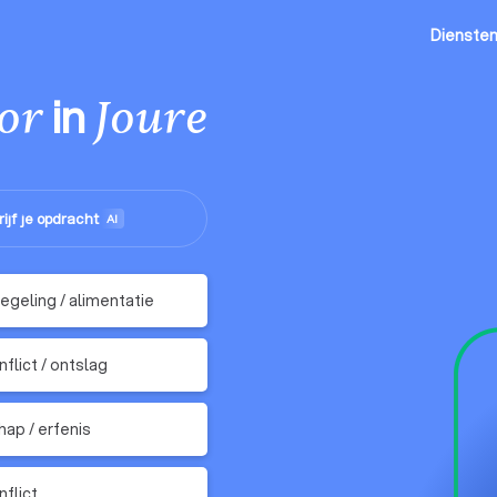
Dienste
in
or
Joure
ijf je opdracht
AI
geling / alimentatie
flict / ontslag
ap / erfenis
nflict