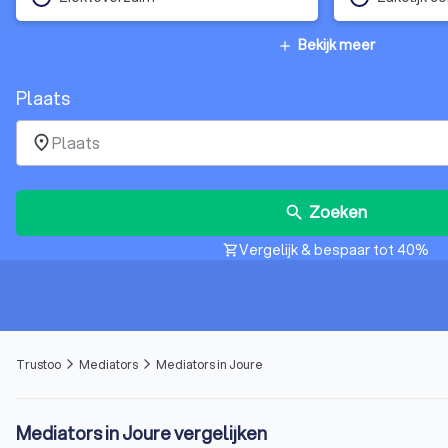
Bekijk meer
add
Plaats
place
Zoeken
search
Vergelijk & bespaar tot 40%
shopping_cart
Trustoo
Mediators
Mediators in Joure
arrow_forward_ios
arrow_forward_ios
Mediators in Joure vergelijken