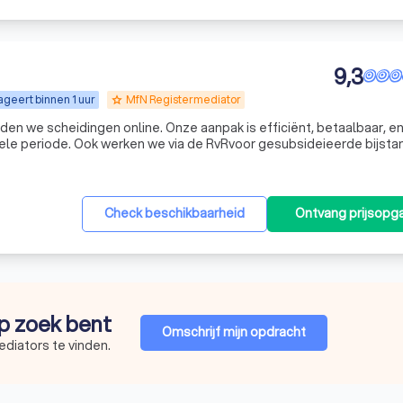
9,3
geert binnen 1 uur
MfN Registermediator
grade
en we scheidingen online. Onze aanpak is efficiënt, betaalbaar, en
nele periode. Ook werken we via de RvRvoor gesubsideieerde bijsta
Check beschikbaarheid
Ontvang prijsopg
op zoek bent
Omschrijf mijn opdracht
diators te vinden.