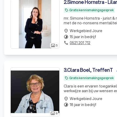
2
.
Simone Hornstra - Lilar
Gratis kennismakingsgesprek
local_offer
mr. Simone Hornstra - jurist & mediator. “Kennis, ervaring en een profession
met de no-nonsens mentaliteit 
Sinds 2011 ben ik eigenaar van
Werkgebied Joure
place
15 jaar in bedrijf
timelapse
0521 201 712
phone
5
photo_size_select_actual
3
.
Clara Boel, TreffenT
Gratis kennismakingsgesprek
local_offer
Clara is een ervaren toegankel
Werkgebied Joure
place
18 jaar in bedrijf
timelapse
8
photo_size_select_actual