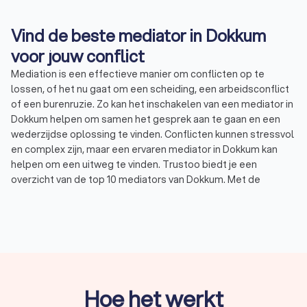
Vind de beste mediator in Dokkum
voor jouw conflict
Mediation is een effectieve manier om conflicten op te
lossen, of het nu gaat om een scheiding, een arbeidsconflict
of een burenruzie. Zo kan het inschakelen van een mediator in
Dokkum helpen om samen het gesprek aan te gaan en een
wederzijdse oplossing te vinden. Conflicten kunnen stressvol
en complex zijn, maar een ervaren mediator in Dokkum kan
helpen om een uitweg te vinden. Trustoo biedt je een
overzicht van de top 10 mediators van Dokkum. Met de
betrouwbare beoordelingen en Trustoo Scores, vind je
eenvoudig
een mediator
in Dokkum die jouw conflict samen
met jou en de andere betrokkenen kan oppakken. De
mediators op ons platform staan klaar om je te begeleiden
naar een constructieve oplossing.
Gemiddeld hebben de mediators in Dokkum een Trustoo
Score van 8.8 op basis van wel 1000+ reviews.
Hoe het werkt