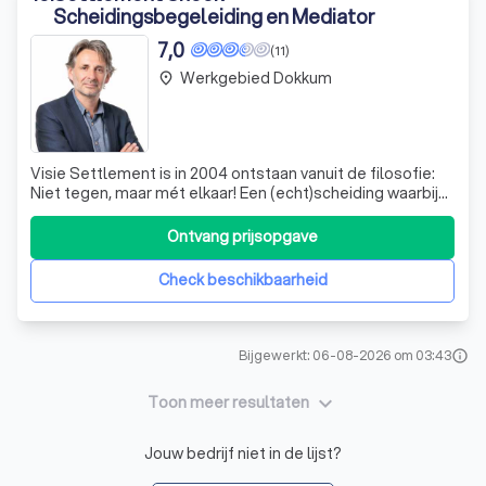
Scheidingsbegeleiding en Mediator
7,0
(11)
Werkgebied Dokkum
place
Visie Settlement is in 2004 ontstaan vanuit de filosofie:
Niet tegen, maar mét elkaar! Een (echt)scheiding waarbij
het emotionele aspect uit het oog wordt verloren, kan
vaak uitmonden in een juridisch gevecht. Wij geloven dat
Ontvang prijsopgave
de onderlinge communicatie tijdens een (echt)scheiding
moet worden gewaarb
Check beschikbaarheid
Bijgewerkt: 06-08-2026 om 03:43
info
keyboard_arrow_down
Toon meer resultaten
Jouw bedrijf niet in de lijst?