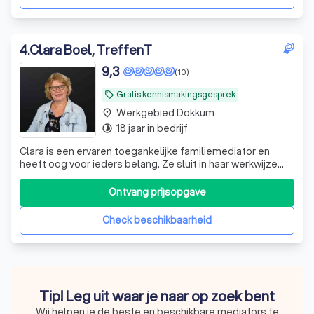
4
.
Clara Boel, TreffenT
9,3
(10)
Gratis kennismakingsgesprek
local_offer
Werkgebied Dokkum
place
18 jaar in bedrijf
timelapse
Clara is een ervaren toegankelijke familiemediator en
heeft oog voor ieders belang. Ze sluit in haar werkwijze
aan bij uw wensen en situatie. Als er kinderen zijn is er een
GRATIS kindgesprek.
Ontvang prijsopgave
Check beschikbaarheid
Tip! Leg uit waar je naar op zoek bent
Wij helpen je de beste en beschikbare mediators te