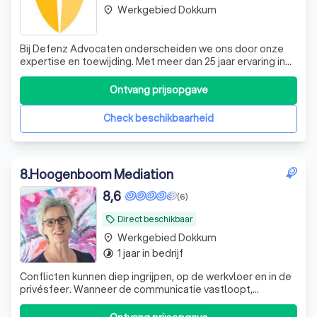
Werkgebied Dokkum
place
Bij Defenz Advocaten onderscheiden we ons door onze
expertise en toewijding. Met meer dan 25 jaar ervaring in
de juridische sector, hebben we een breed scala aan
cliënten bijgestaan en hen geholpen hun rechten te
Ontvang prijsopgave
verdedigen. Onze gespecialiseerde advocaten hebben de
meest gezaghebbende opleidingen g
Check beschikbaarheid
8
.
Hoogenboom Mediation
8,6
(6)
Direct beschikbaar
local_offer
Werkgebied Dokkum
place
1 jaar in bedrijf
timelapse
Conflicten kunnen diep ingrijpen, op de werkvloer en in de
privésfeer. Wanneer de communicatie vastloopt,
spanningen oplopen of het vertrouwen verdwijnt, kan het
lastig zijn om samen verder te komen. Mijn naam is