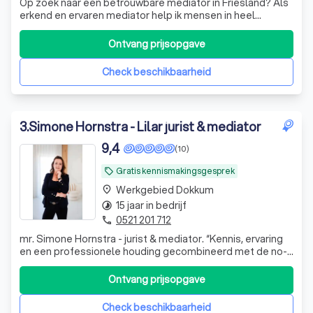
Op zoek naar een betrouwbare mediator in Friesland? Als
erkend en ervaren mediator help ik mensen in heel
Friesland om in moeilijke situaties weer met elkaar in
gesprek te komen. Of het nu gaat om een scheiding,
Ontvang prijsopgave
familieconflict of werkgerelateerde spanning: ik begeleid
jullie professioneel, empathis
Check beschikbaarheid
3
.
Simone Hornstra - Lilar jurist & mediator
9,4
(10)
Gratis kennismakingsgesprek
local_offer
Werkgebied Dokkum
place
15 jaar in bedrijf
timelapse
0521 201 712
phone
mr. Simone Hornstra - jurist & mediator. “Kennis, ervaring
en een professionele houding gecombineerd met de no-
nonsens mentaliteit en klare taal van het platteland", zo
zou ik mezelf willen omschrijven. Sinds 2011 ben ik
Ontvang prijsopgave
eigenaar van adviesbureau LILAR. Ik help particulieren en
ondernemers bij he
Check beschikbaarheid