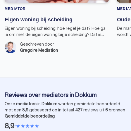
MEDIATOR
MEDIA
Eigen woning bij scheiding
Ouder
Eigen woning bij scheiding: hoe regel je dat? Hoe ga
De man
je om met de eigen woning bij je scheiding? Dat is
wordt 
een lastige. Je hebt te maken met de
gezame
Geschreven door
eigenwoningregeling, en die is bij scheiding nogal
graag s
Gregoire Mediation
ingewikkeld om toe te passen.
goed o
afsprak
blijkt 
Reviews over mediators in Dokkum
Onze
mediators
in
Dokkum
worden gemiddeld beoordeeld
met een
8,9
gebaseerd op in totaal
427
reviews uit
6
bronnen
Gemiddelde beoordeling
8,9
•
star
star
star
star
star_half