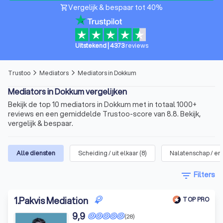
Vergelijk & bespaar tot 40%
shopping_cart
Uitstekend
|
4373
reviews
Trustoo
Mediators
Mediators in Dokkum
arrow_forward_ios
arrow_forward_ios
Mediators in Dokkum vergelijken
Bekijk de top 10 mediators in Dokkum met in totaal 1000+
reviews en een gemiddelde Trustoo-score van 8.8. Bekijk,
vergelijk & bespaar.
Alle diensten
Scheiding / uit elkaar
(
8
)
Nalatenschap / erf
filter_list
Filters
1
.
Pakvis Mediation
TOP PRO
9,9
(28)