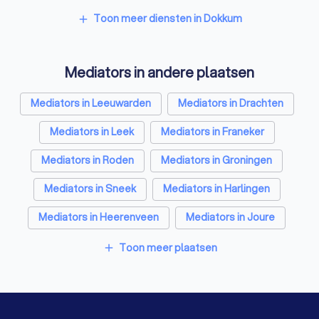
Relatietherapeuten in Dokkum
Toon meer diensten in Dokkum
add
Psychologen in Dokkum
Mediators in andere plaatsen
Belastingadviseurs in Dokkum
Hypotheekadviseurs in Dokkum
Mediators in Leeuwarden
Mediators in Drachten
Personal trainers in Dokkum
Diëtisten in Dokkum
Mediators in Leek
Mediators in Franeker
Mediators in Roden
Mediators in Groningen
Mediators in Sneek
Mediators in Harlingen
Mediators in Heerenveen
Mediators in Joure
Mediators in Amsterdam
Mediators in Rotterdam
Toon meer plaatsen
add
Mediators in Den Haag
Mediators in Utrecht
Mediators in Eindhoven
Mediators in Tilburg