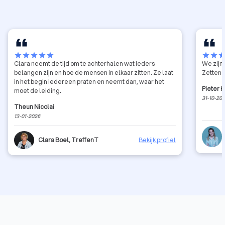
star
star
star
star
star
star
star
sta
Clara neemt de tijd om te achterhalen wat ieders
We zijn
belangen zijn en hoe de mensen in elkaar zitten. Ze laat
Zetten 
in het begin iedereen praten en neemt dan, waar het
Pieter H
moet de leiding.
31-10-20
Theun Nicolai
13-01-2026
Clara Boel, TreffenT
Bekijk profiel