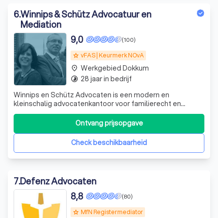
6
.
Winnips & Schütz Advocatuur en
Mediation
9,0
(100)
vFAS | Keurmerk NOvA
grade
Werkgebied Dokkum
place
28 jaar in bedrijf
timelapse
Winnips en Schütz Advocaten is een modern en
kleinschalig advocatenkantoor voor familierecht en
strafrecht, gevestigd in het centrum van Leeuwarden
vlakbij Rechtbank en Gerechtshof.
Ontvang prijsopgave
Check beschikbaarheid
7
.
Defenz Advocaten
8,8
(80)
MfN Registermediator
grade