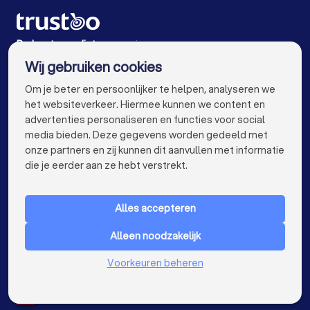
Mediators in Almere
Mediators in Breda
Mediators in Nijmegen
Mediators in Enschede
De beste mediators voor jou
Wij gebruiken cookies
Mediators in Haarlem
Mediators in Arnhem
info@trustoo.nl
Om je beter en persoonlijker te helpen, analyseren we
Mediators in Amersfoort
Mediators in Apeldoorn
het websiteverkeer. Hiermee kunnen we content en
advertenties personaliseren en functies voor social
Mediators in Den Bosch
Mediators in Maastricht
media bieden. Deze gegevens worden gedeeld met
onze partners en zij kunnen dit aanvullen met informatie
Mediators in Leiden
Mediators in Dordrecht
keyboard_arrow_down
VOOR PARTICULIEREN
die je eerder aan ze hebt verstrekt.
Mediators in Zoetermeer
keyboard_arrow_down
VOOR BEDRIJVEN
Mediators bij jou in de buurt
Alles accepteren
keyboard_arrow_down
OVER TRUSTOO
Alleen noodzakelijk
LAND
Nederland
Voorkeuren beheren
België
Duitsland
Spanje