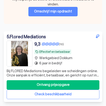
vinden.
Omschrijf mijn opdracht
5
.
Flored Mediations
9,3
(10)
Effectief en betaalbaar
local_offer
Werkgebied Dokkum
place
6 jaar in bedrijf
timelapse
Bij FLORED Mediations begeleiden we scheidingen online.
Onze aanpak is efficiënt, betaalbaar, en gericht op rust in
een emotionele periode. Ook werken we via de RvRvoor
gesubsideieerde bijstand
Ontvang prijsopgave
Check beschikbaarheid