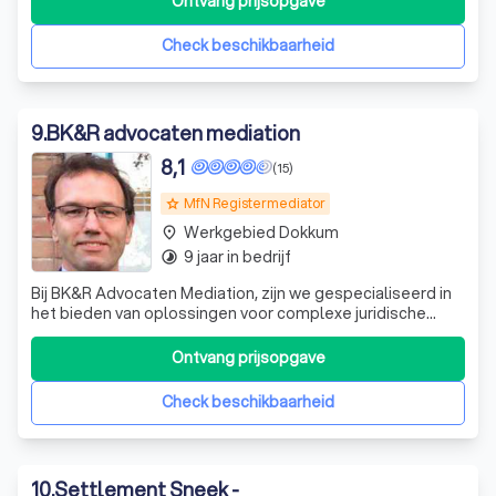
Ontvang prijsopgave
Liesbeth Hoogenboom. Als MfN-registermediator help ik
mensen om weer met elkaar in ges
Check beschikbaarheid
9
.
BK&R advocaten mediation
8,1
(15)
MfN Registermediator
grade
Werkgebied Dokkum
place
9 jaar in bedrijf
timelapse
Bij BK&R Advocaten Mediation, zijn we gespecialiseerd in
het bieden van oplossingen voor complexe juridische
kwesties. Onze expertise ligt in mediation, waarbij we ons
richten op echtscheidingen, ouderschapsplannen en
Ontvang prijsopgave
boedelscheidingen. We begrijpen dat deze processen
emotioneel belastend kunnen zij
Check beschikbaarheid
10
.
Settlement Sneek -