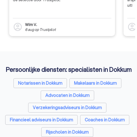
uit!
Wim V.
account_circle
account_circl
6 aug
op
Trustpilot
Persoonlijke diensten: specialisten in Dokkum
Notarissen in Dokkum
Makelaars in Dokkum
Advocaten in Dokkum
Verzekeringsadviseurs in Dokkum
Financieel adviseurs in Dokkum
Coaches in Dokkum
Rijscholen in Dokkum