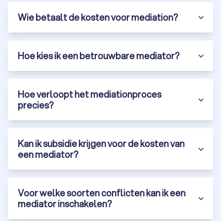
De geschikte mediator in Dokkum via Trustoo
Wie betaalt de kosten voor mediation?
Bij Trustoo begrijpen we dat het vinden van de juiste mediator
een belangrijke stap is in het oplossen van je conflict. Daarom
bieden we je de mogelijkheid om eenvoudig offertes te
vergelijken van vier lokale mediators. Zo kun je op je gemak de
Hoe kies ik een betrouwbare mediator?
verschillende opties bekijken en de mediator kiezen die het
beste bij jouw situatie past.
Het enige wat je hoeft te doen, is je gegevens invullen en
Hoe verloopt het mediationproces
aangeven waar je een mediator voor zoekt. Vervolgens
precies?
ontvang je vier offertes van door jou gekozen mediators in
jouw regio. Deze kun je op je gemak vergelijken op basis van
prijs, ervaring en aanpak. Zo kun je een weloverwogen keuze
maken en de eerste stap zetten naar een succesvolle
Kan ik subsidie krijgen voor de kosten van
mediation.
een mediator?
Of je nu te maken hebt met een scheiding, een
arbeidsconflict of een burenruzie, mediation kan een
effectieve manier zijn om je conflict op te lossen. Een
Voor welke soorten conflicten kan ik een
mediator kan je helpen om de communicatie te verbeteren,
mediator inschakelen?
de onderliggende belangen helder te krijgen en samen tot
een oplossing te komen. Vraag vandaag nog vier offertes aan