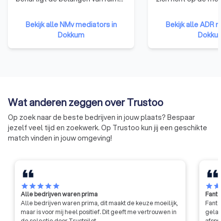
2.200 professionals en is
conflictoplossing. 
daarmee de grootste
doel om een platfo
Bekijk alle NMv mediators in
Bekijk alle ADR m
beroepsvereniging voor
waar je als consum
Dokkum
Dokku
mediators als het gaat om
betrouwbare en pr
belangenbehartiging van
mediators kunt vinde
mediators binnen de politiek en
allerlei soorten con
het bedrijfsleven. Netwerken,
kunnen helpen. In t
continue persoonlijke
tot bijvoorbeeld he
ontwikkeling, een betere
zich specifiek op fi
Wat anderen zeggen over Trustoo
rechtspositie van mediators en
echtscheidingen rich
het vergroten van de markt voor
ADR-Register meer
Op zoek naar de beste bedrijven in jouw plaats? Bespaar
mediation zijn de speerpunten
algemeen register
jezelf veel tijd en zoekwerk. Op Trustoo kun jij een geschikte
van de NMv.
mediators die in ve
match vinden in jouw omgeving!
vakgebieden gespe
zijn. De mediators
getoetst op hun ke
vaardigheden en m
houden aan gedrag
star
star
star
star
star
star
sta
Alle bedrijven waren prima
Fanta
beroepsnormen.
Alle bedrijven waren prima, dit maakt de keuze moeilijk,
Fanta
maar is voor mij heel positief. Dit geeft me vertrouwen in
gelat
de selectie door Trustpilot.
afspr