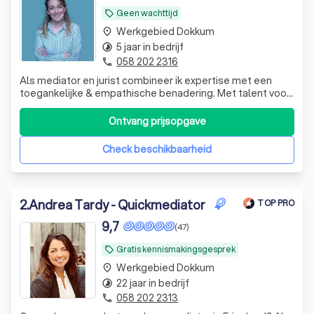
Geen wachttijd
local_offer
Werkgebied Dokkum
place
5 jaar in bedrijf
timelapse
058 202 2316
phone
Als mediator en jurist combineer ik expertise met een
toegankelijke & empathische benadering. Met talent voor
het creëren van open communicatie, help ik partijen snel &
efficiënt naar een oplossing.
Ontvang prijsopgave
Check beschikbaarheid
2
.
Andrea Tardy - Quickmediator
TOP PRO
9,7
(47)
Gratis kennismakingsgesprek
local_offer
Werkgebied Dokkum
place
22 jaar in bedrijf
timelapse
058 202 2313
phone