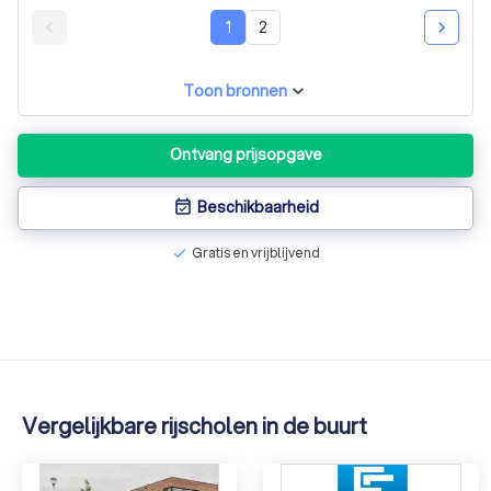
geslaagd!
1
2
Toon bronnen
Ontvang prijsopgave
Beschikbaarheid
event_available
Gratis en vrijblijvend
check
Vergelijkbare rijscholen in de buurt