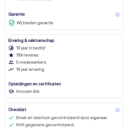
Garantie
inf
verified_user
Wij bieden garantie
Ervaring & vakmanschap
timelapse
19 jaar in bedrijf
star
199
reviews
people_outline
5 medewerkers
timeline
18 jaar ervaring
Opleidingen en certificaten
Innovam ibki
Checklist
inf
Email en telefoon gecontroleerd door eigenaar.
KVK gegevens gecontroleerd.