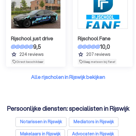
Rijschool just drive
Rijschool Fane
9,5
10,0
grade
grade
224
reviews
207
reviews
Direct beschikbaar
Slaag meteen bij Fane!
Alle rijscholen in Rijswijk bekijken
Persoonlijke diensten: specialisten in Rijswijk
Notarissen in Rijswijk
Mediators in Rijswijk
Makelaars in Rijswijk
Advocaten in Rijswijk