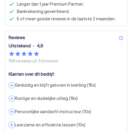
Langer dan 1 jaar Premium Partner.
Bankrekening geverifieerd.
5 of meer goede reviews in de laatste 2 maanden.
Reviews
inf
Uitstekend
•
4,9
199 reviews uit
3 bronnen
Klanten over dit bedrijf:
+
Geduldig en blijft geloven in leerling
(
18
x)
+
Rustige en duidelijke uitleg
(
16
x)
+
Persoonlijke aandacht instructeur
(
10
x)
+
Leerzame en efficiënte lessen
(
10
x)