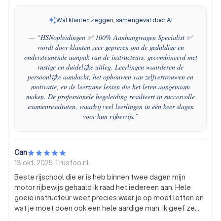
Wat klanten zeggen, samengevat door AI
— “
HSNopleidingen ✅ 100% Aanhangwagen Specialist ✅
wordt door klanten zeer geprezen om de geduldige en
ondersteunende aanpak van de instructeurs, gecombineerd met
rustige en duidelijke uitleg. Leerlingen waarderen de
persoonlijke aandacht, het opbouwen van zelfvertrouwen en
motivatie, en de leerzame lessen die het leren aangenaam
maken. De professionele begeleiding resulteert in succesvolle
examenresultaten, waarbij veel leerlingen in één keer slagen
voor hun rijbewijs.
”
Can
13 okt. 2025
Trustoo.nl
Beste rijschool die er is heb binnen twee dagen mijn
motor rijbewijs gehaald ik raad het iedereen aan. Hele
goeie instructeur weet precies waar je op moet letten en
wat je moet doen ook een hele aardige man. Ik geef ze
een 10!!