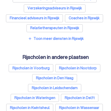
Verzekeringsadviseurs in Rijswijk
Financieel adviseurs in Rijswijk
Coaches in Rijswijk
Relatietherapeuten in Rijswijk
Psychologen in Rijswijk
Toon meer diensten in Rijswijk
add
Belastingadviseurs in Rijswijk
Rijscholen in andere plaatsen
Hypotheekadviseurs in Rijswijk
Personal trainers in Rijswijk
Diëtisten in Rijswijk
Rijscholen in Voorburg
Rijscholen in Nootdorp
Rijscholen in Den Haag
Rijscholen in Leidschendam
Rijscholen in Wateringen
Rijscholen in Delft
Rijscholen in Kwintsheul
Rijscholen in Wassenaar