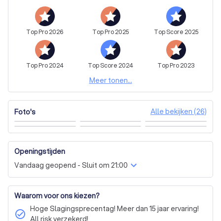
Top
Pro
2026
Top
Pro
2025
Top
Score
2025
Top
Pro
2024
Top
Score
2024
Top
Pro
2023
Meer tonen...
Alle bekijken (26)
Foto's
Openingstijden
Vandaag geopend - Sluit om 21:00
Waarom voor ons kiezen?
Hoge Slagingsprecentag! Meer dan 15 jaar ervaring!
check_circle
All risk verzekerd!