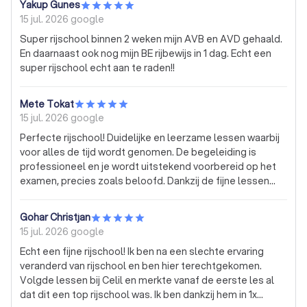
Yakup Gunes
15 jul. 2026
google
Super rijschool binnen 2 weken mijn AVB en AVD gehaald.
En daarnaast ook nog mijn BE rijbewijs in 1 dag. Echt een
super rijschool echt aan te raden!!
Mete Tokat
15 jul. 2026
google
Perfecte rijschool! Duidelijke en leerzame lessen waarbij
voor alles de tijd wordt genomen. De begeleiding is
professioneel en je wordt uitstekend voorbereid op het
examen, precies zoals beloofd. Dankzij de fijne lessen
ben ik in één keer geslaagd voor mijn motorrijbewijs.
Absoluut een aanrader!
Gohar Christjan
15 jul. 2026
google
Echt een fijne rijschool! Ik ben na een slechte ervaring
veranderd van rijschool en ben hier terechtgekomen.
Volgde lessen bij Celil en merkte vanaf de eerste les al
dat dit een top rijschool was. Ik ben dankzij hem in 1x