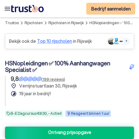
menu
Bedrijf aanmelden
Trustoo
Rijscholen
Rijscholen in Rijswijk
HSNopleidingen ✅ 100% Aanhangwagen Specialist ✅
arrow_forward_ios
arrow_forward_ios
arrow_forward_ios
Bekijk ook de
Top 10 rijscholen
in Rijswijk
+
HSNopleidingen ✅ 100% Aanhangwagen
Specialist ✅
9,8
(
199
reviews
)
place
Verrijnstuartlaan 30, Rijswijk
timelapse
19 jaar in bedrijf
B-E Dagcursus €630,- Actie!!
Reageert binnen 1 uur
Ontvang prijsopgave