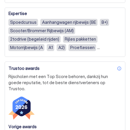
focus op jouw succes. Waarom genoegen nemen met 
minder?

Expertise
Spoedcursus
Aanhangwagen rijbewijs (BE
B+)
Scooter/Brommer Rijbewijs (AM)
2todrive (begeleid rijden)
Rijles pakketten
Motorrijbewijs (A
A1
A2)
Proeflessen
Praktijkexamen
Hulp bij theorie
Autorijbewijs (B)
Automaat rijbewijs
Automaat rijles
Auto les
Trustoo awards
inf
Scooterles
Faalangst
Spoedopleiding
Rijscholen met een Top Score behoren, dankzij hun
Aanhanger rijbewijs (BE, B+)
goede reputatie, tot de beste dienstverleners op
Trustoo.
Vorige awards