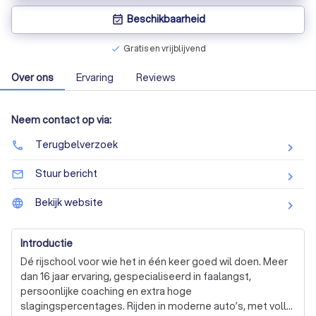
Beschikbaarheid
event_available
Gratis en vrijblijvend
check
Over ons
Ervaring
Reviews
Neem contact op via:
Terugbelverzoek
phone
Stuur bericht
mail_outline
Bekijk website
language
Introductie
Dé rijschool voor wie het in één keer goed wil doen. Meer 
dan 16 jaar ervaring, gespecialiseerd in faalangst, 
persoonlijke coaching en extra hoge 
slagingspercentages. Rijden in moderne auto’s, met volle 