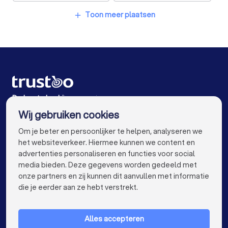
Rijscholen in Pijnacker
Rijscholen in Voorschoten
Toon meer plaatsen
add
Rijscholen in Amsterdam
Rijscholen in Rotterdam
Rijscholen in Utrecht
Rijscholen in Eindhoven
Rijscholen in Tilburg
Rijscholen in Groningen
Rijscholen in Almere
Rijscholen in Breda
De beste bedrijven voor jou
Wij gebruiken cookies
Rijscholen in Nijmegen
Rijscholen in Enschede
info@trustoo.nl
Om je beter en persoonlijker te helpen, analyseren we
Rijscholen in Haarlem
Rijscholen in Arnhem
het websiteverkeer. Hiermee kunnen we content en
advertenties personaliseren en functies voor social
Rijscholen in Amersfoort
Rijscholen in Apeldoorn
media bieden. Deze gegevens worden gedeeld met
onze partners en zij kunnen dit aanvullen met informatie
Rijscholen in Den Bosch
Rijscholen in Maastricht
keyboard_arrow_down
VOOR PARTICULIEREN
die je eerder aan ze hebt verstrekt.
Rijscholen in Leiden
Rijscholen in Dordrecht
keyboard_arrow_down
VOOR BEDRIJVEN
Rijscholen in Zoetermeer
Alles accepteren
keyboard_arrow_down
OVER TRUSTOO