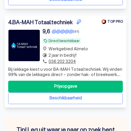
4
.
BA-MAH Totaaltechniek
TOP PRO
9,6
(91)
Direct beschikbaar
local_offer
Werkgebied Almelo
place
2 jaar in bedrijf
timelapse
036 202 3204
phone
Bij lekkage kiest u voor BA-MAH Totaaltechniek. Wij vinden
99% van de lekkages direct – zonder hak- of breekwerk.
24/7 bereikbaar, betrouwbaar, met helder advies én No
Cure, No Pay.
Prijsopgave
Beschikbaarheid
Tip! Leg uit waar je naar op zoek bent