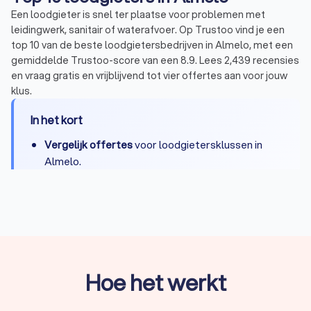
Een loodgieter is snel ter plaatse voor problemen met
leidingwerk, sanitair of waterafvoer. Op Trustoo vind je een
top 10 van de beste loodgietersbedrijven in Almelo, met een
gemiddelde Trustoo-score van een 8.9. Lees 2,439 recensies
en vraag gratis en vrijblijvend tot vier offertes aan voor jouw
klus.
In het kort
Vergelijk offertes
voor loodgietersklussen in
Almelo.
Bij spoedgevallen
binnen enkele uren
een
loodgieter voor de deur.
Gemiddeld kost een loodgieter in Almelo
tussen
de € 40,- en € 80,- per uur
.
Vind een
geregistreerd loodgietersbedrijf
via
Hoe het werkt
Trustoo en voorkom oplichting of verborgen
kosten.