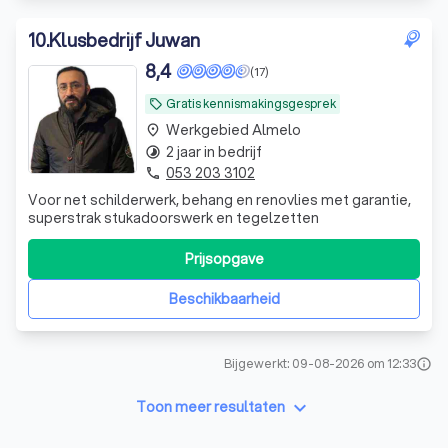
10
.
Klusbedrijf Juwan
8,4
(17)
Gratis kennismakingsgesprek
local_offer
Werkgebied Almelo
place
2 jaar in bedrijf
timelapse
053 203 3102
phone
Voor net schilderwerk, behang en renovlies met garantie,
superstrak stukadoorswerk en tegelzetten
Prijsopgave
Beschikbaarheid
Bijgewerkt: 09-08-2026 om 12:33
info
keyboard_arrow_down
Toon meer resultaten