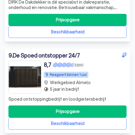
DIRK De Dakdekker is dé specialist in dakreparatie,
onderhoud en renovatie. Betrouwbaar vakmanschap,
snelle service en duurzame kwaliteit voor ieder dak.
Prijsopgave
Beschikbaarheid
9
.
De Spoed ontstopper 24/7
8,7
(220)
Reageert binnen 1 uur
Werkgebied Almelo
place
5 jaar in bedrijf
timelapse
Spoed ontstoppingbedrijf en loodgietersbedrijf
Prijsopgave
Beschikbaarheid