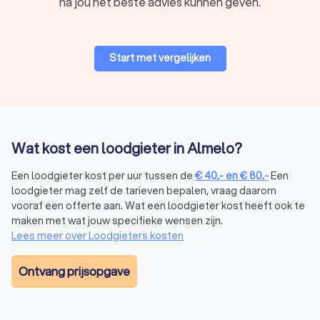
na jou het beste advies kunnen geven.
Problemen met waterleidingen
Voor problemen met je waterleidingen kun je contact met
een loodgieter zoeken. Vraag bijvoorbeeld hulp met de
volgende klussen:
Start met vergelijken
Lekkende kraan
Gesprongen leiding
Lage waterdruk – dit wijst vaak op verstopping of
lekkage in het leidingsysteem
Lekkage opsporen
en repareren
Roestige of oude leidingen vervangen
Wat kost een loodgieter in Almelo?
Leidingen aanleggen
of verleggen, bijvoorbeeld bij
nieuwe installaties of een
badkamerrenovatie
Een loodgieter kost per uur tussen de
€
40
,-
en
€
80
,-
Een
loodgieter mag zelf de tarieven bepalen, vraag daarom
vooraf een offerte aan. Wat een loodgieter kost heeft ook te
Afvoerproblemen
maken met wat jouw specifieke wensen zijn.
Problemen met je afvoersysteem worden in een handomdraai
Lees meer over Loodgieters kosten
opgelost door een erkende loodgieter in Almelo. Denk aan:
Een
verstopte afvoer
Langzaam weglopend water – dit wijst vaak op een
Ontvang prijsopgave
beginnende verstopping
Rioolgeur in huis