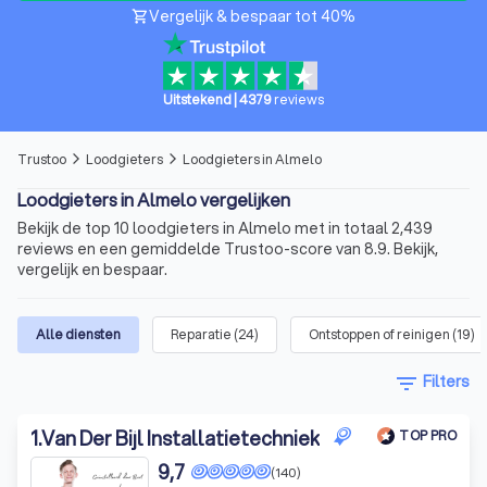
Vergelijk & bespaar tot 40%
shopping_cart
Uitstekend
|
4379
reviews
Trustoo
Loodgieters
Loodgieters in Almelo
arrow_forward_ios
arrow_forward_ios
Loodgieters in Almelo vergelijken
Bekijk de top 10 loodgieters in Almelo met in totaal 2,439
reviews en een gemiddelde Trustoo-score van 8.9. Bekijk,
vergelijk en bespaar.
Alle diensten
Reparatie
(
24
)
Ontstoppen of reinigen
(
19
)
filter_list
Filters
1
.
Van Der Bijl Installatietechniek
TOP PRO
9,7
(140)