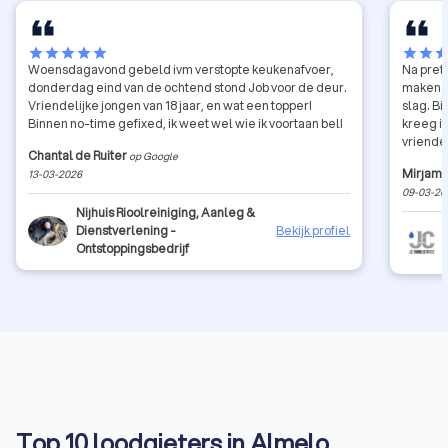
star
star
star
star
star
star
star
sta
Woensdagavond gebeld ivm verstopte keukenafvoer,
Na pret
donderdag eind van de ochtend stond Job voor de deur.
maken. 
Vriendelijke jongen van 18 jaar, en wat een topper!
slag. Bi
Binnen no-time gefixed, ik weet wel wie ik voortaan bel!
kreeg i
vriendel
Chantal de Ruiter
op Google
Mirjam 
13-03-2026
09-03-20
Nijhuis Rioolreiniging, Aanleg &
Dienstverlening -
Bekijk profiel
Ontstoppingsbedrijf
Top 10 loodgieters in Almelo