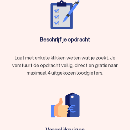
Spoedservice: loodgieter vandaag nog
nodig?
Bij noodgevallen komt een loodgieter direct langs. Denk aan
een overstroming in huis door een gesprongen leiding, grote
Beschrijf je opdracht
lekkage, verstopte wc of defecte (vaat)wasmachine. Veel
loodgieters in onze top 10 zijn 24/7 beschikbaar voor
spoedklussen in Almelo. Binnen no-time staat er een
Laat met enkele klikken weten wat je zoekt. Je
vakspecialist voor je deur om het probleem op te lossen.
verstuurt de opdracht veilig, direct en gratis naar
maximaal 4 uitgekozen loodgieters.
Bij acute lekkage of verstopping moet je snel
handelen. Neem zelf de volgende stappen:
1
Draai de hoofdkraan dicht.
2
Beperk waterschade met een emmer of
handdoeken.
Vergelijk prijzen