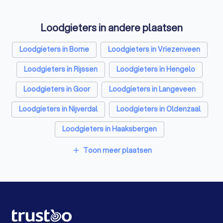
Airco installateurs in Almelo
Elektriciens in Almelo
Loodgieters in andere plaatsen
Energielabel adviseurs in Almelo
Loodgieters in Borne
Loodgieters in Vriezenveen
Rijscholen in Almelo
Advocaten in Almelo
Loodgieters in Rijssen
Loodgieters in Hengelo
Loodgieters in Goor
Loodgieters in Langeveen
Loodgieters in Nijverdal
Loodgieters in Oldenzaal
Loodgieters in Haaksbergen
Loodgieters in Enschede
Toon meer plaatsen
add
Loodgieters in Amsterdam
Loodgieters in Rotterdam
Loodgieters in Den Haag
Loodgieters in Utrecht
Loodgieters in Eindhoven