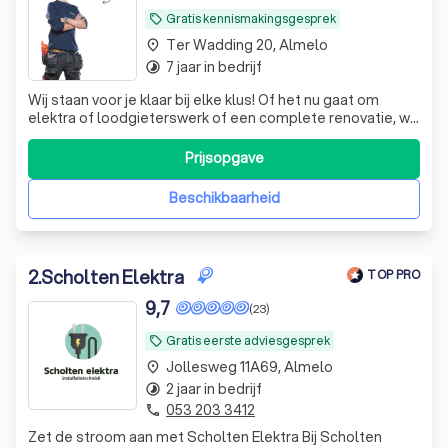
Gratis kennismakingsgesprek
local_offer
Ter Wadding 20, Almelo
place
7 jaar in bedrijf
timelapse
Wij staan voor je klaar bij elke klus! Of het nu gaat om
elektra of loodgieterswerk of een complete renovatie, wij
regelen het. Snel, betrouwbaar, en altijd met oog voor
kwaliteit!
Prijsopgave
Beschikbaarheid
2
.
Scholten Elektra
TOP PRO
9,7
(23)
Gratis eerste adviesgesprek
local_offer
Jollesweg 11A69, Almelo
place
2 jaar in bedrijf
timelapse
053 203 3412
phone
Zet de stroom aan met Scholten Elektra Bij Scholten