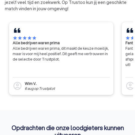
jezelf veel tijd en zoekwerk. Op Trustoo kun jij een geschikte
je een eerlijke prijs betaalt voor jouw klus.
match vinden in jouw omgeving!
Check garantie, opleidingen en ervaring:
Let bij het
kiezen van een loodgieter in Almelo op
garantievoorwaarden, afgeronde opleidingen en
ervaring. Op Trustoo vind je deze informatie
overzichtelijk per loodgieter, zodat je een goed
star
star
star
star
star
star
sta
geïnformeerde keuze maakt.
Alle bedrijven waren prima
Fanta
Met Trustoo weet je zeker dat je kiest voor een betrouwbare
Alle bedrijven waren prima, dit maakt de keuze moeilijk,
Fanta
maar is voor mij heel positief. Dit geeft me vertrouwen in
gelat
loodgieter in Almelo zonder gedoe. Bekijk beoordelingen,
de selectie door Trustpilot.
afspr
controleer certificeringen en vergelijk offertes. Allemaal op
uit!
één plek.
Wim V.
account_circle
account_circl
6 aug
op
Trustpilot
Opdrachten die onze loodgieters kunnen