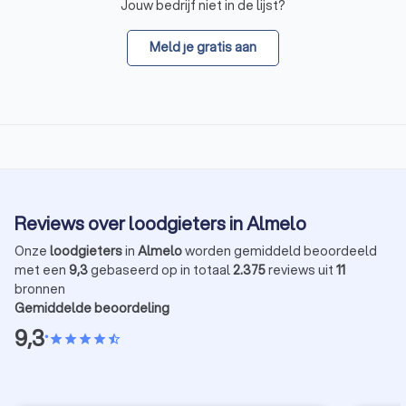
Jouw bedrijf niet in de lijst?
Meld je gratis aan
Reviews over loodgieters in Almelo
Onze
loodgieters
in
Almelo
worden gemiddeld beoordeeld
met een
9,3
gebaseerd op in totaal
2.375
reviews uit
11
bronnen
Gemiddelde beoordeling
9,3
•
star
star
star
star
star_half