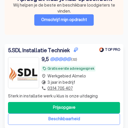
Wij helpen je de beste en beschikbare loodgieters te
vinden.
Omschrijf mijn opdracht
5
.
SDL Installatie Techniek
TOP PRO
9,5
(32)
Gratis eerste adviesgesprek
local_offer
Werkgebied Almelo
place
3 jaar in bedrijf
timelapse
0314 705 407
phone
Sterk in installatie werk u klus is onze uitdaging
Prijsopgave
Beschikbaarheid