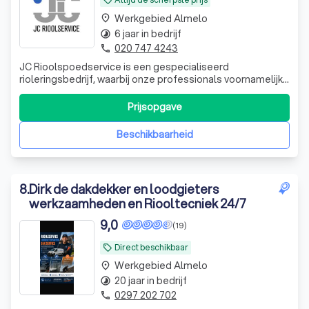
local_offer
Werkgebied Almelo
place
6 jaar in bedrijf
timelapse
020 747 4243
phone
JC Rioolspoedservice is een gespecialiseerd
rioleringsbedrijf, waarbij onze professionals voornamelijk
worden ingezet bij diverse verstoppingen. Of het nu gaat
om een verstopte vaatwasser, een verstopt doucheputje,
Prijsopgave
een verstopping in het toilet of een verstopte
regenwaterafvoer, wij staan paraat om
Beschikbaarheid
8
.
Dirk de dakdekker en loodgieters
werkzaamheden en Riooltecniek 24/7
9,0
(19)
Direct beschikbaar
local_offer
Werkgebied Almelo
place
20 jaar in bedrijf
timelapse
0297 202 702
phone