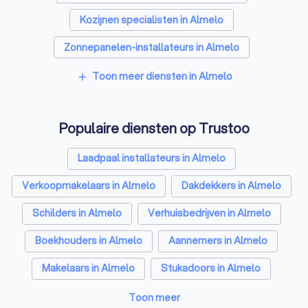
Kozijnen specialisten in Almelo
Zonnepanelen-installateurs in Almelo
Thuisbatterij installateurs in Almelo
Toon meer diensten in Almelo
add
Populaire diensten op Trustoo
Laadpaal installateurs in Almelo
Verkoopmakelaars in Almelo
Dakdekkers in Almelo
Schilders in Almelo
Verhuisbedrijven in Almelo
Boekhouders in Almelo
Aannemers in Almelo
Makelaars in Almelo
Stukadoors in Almelo
Schoonmaakbedrijven in Almelo
Toon meer