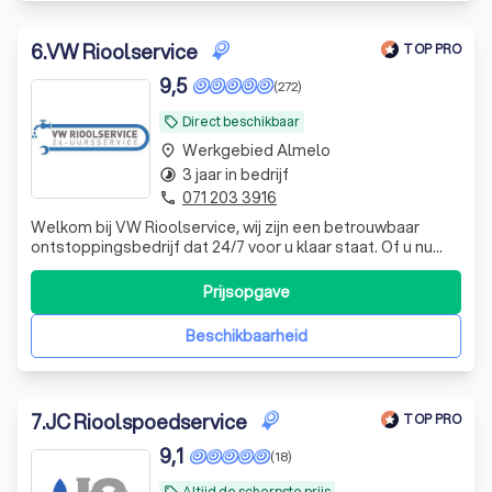
6
.
VW Rioolservice
TOP PRO
9,5
(272)
Direct beschikbaar
local_offer
Werkgebied Almelo
place
3 jaar in bedrijf
timelapse
071 203 3916
phone
Welkom bij VW Rioolservice, wij zijn een betrouwbaar
ontstoppingsbedrijf dat 24/7 voor u klaar staat. Of u nu
problemen ondervindt met een verstopte keukenafvoer,
douche of toilet, wij hebben de kennis, ervaring en
Prijsopgave
materialen om dit snel op te lossen. Buiten ontstoppingen
om kunnen wij u ook van die
Beschikbaarheid
7
.
JC Rioolspoedservice
TOP PRO
9,1
(18)
Altijd de scherpste prijs