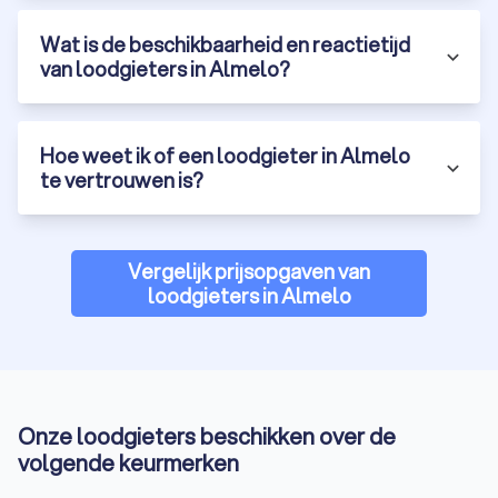
Waterbesparende douchekop of wc installeren
Aanleg van een grijswatersysteem voor het hergebruik
Wat is de beschikbaarheid en reactietijd
van water
van loodgieters in Almelo?
Wat kost een loodgieter in Almelo?
Een loodgieter in Almelo kost gemiddeld
Hoe weet ik of een loodgieter in Almelo
tussen de € 40,- en
€ 80,- per uur
te vertrouwen is?
. Soms zijn er extra kosten zoals voorrijkosten of
de aanschaf van bepaalde materialen.
Reparaties kosten vaak tussen de € 60,- en € 200,-, terwijl
installaties en aansluitingen oplopen van € 100,- tot € 600,-.
Vergelijk prijsopgaven van
Reken erop dat een loodgieter meer rekent voor een
loodgieters in Almelo
spoedklus of voor afspraken die buiten reguliere werktijden
vallen.
Lees alles over de
kosten van een loodgieter
of vraag
offertes aan bij loodgieters in Almelo om kosten te
vergelijken.
Onze loodgieters beschikken over de
volgende keurmerken
Hoe vind je een betrouwbare loodgieter in