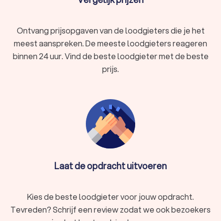
3
Maak foto’s of een video van het probleem.
4
Ontvang prijsopgaven van de loodgieters die je het
Beschrijf het probleem duidelijk in je aanvraag.
meest aanspreken. De meeste loodgieters reageren
5
binnen 24 uur. Vind de beste loodgieter met de beste
Loodgieters op Trustoo reageren vaak al binnen
enkele minuten.
prijs.
6
Door je aanvraag naar meerdere bedrijven te
sturen, vind je sneller iemand die direct
beschikbaar is.
Laat de opdracht uitvoeren
Wat doet een loodgieter?
Wat doet een loodgieter allemaal? Voor de volgende
werkzaamheden heb je een loodgieter nodig.
Kies de beste loodgieter voor jouw opdracht.
Tevreden? Schrijf een review zodat we ook bezoekers