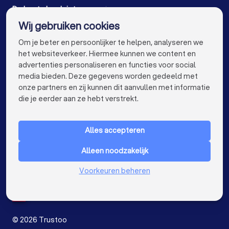
Loodgieters in Tilburg
Loodgieters in Groningen
De beste loodgieters voor jou
Wij gebruiken cookies
Loodgieters in Almere
Loodgieters in Breda
info@trustoo.nl
Om je beter en persoonlijker te helpen, analyseren we
Loodgieters in Nijmegen
Loodgieters in Haarlem
het websiteverkeer. Hiermee kunnen we content en
advertenties personaliseren en functies voor social
Loodgieters in Arnhem
Loodgieters in Amersfoort
media bieden. Deze gegevens worden gedeeld met
onze partners en zij kunnen dit aanvullen met informatie
Loodgieters in Apeldoorn
keyboard_arrow_down
VOOR PARTICULIEREN
die je eerder aan ze hebt verstrekt.
Loodgieters in Den Bosch
keyboard_arrow_down
VOOR BEDRIJVEN
Loodgieters in Maastricht
Loodgieters in Leiden
Alles accepteren
keyboard_arrow_down
OVER TRUSTOO
Loodgieters in Dordrecht
Alleen noodzakelijk
LAND
Nederland
Loodgieters in Zoetermeer
Voorkeuren beheren
België
Duitsland
Loodgieters bij jou in de buurt
Spanje
©
2026
Trustoo