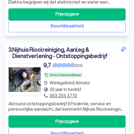
Elektra begrijpen wij dat elektriciteit en water een
essentieel onderdeel zijn van het dagelijks leven. Of je nu
een nieuwe installatie wilt laten plaatsen, een storing wilt
Prijsopgave
verhelpen of je woning wilt verduurzamen — wij staan voor
je klaar. Waar
Beschikbaarheid
3
.
Nijhuis Rioolreiniging, Aanleg &
Dienstverlening - Ontstoppingsbedrijf
9,7
(223)
Direct beschikbaar
local_offer
Werkgebied Almelo
place
20 jaar in bedrijf
timelapse
053 203 3770
phone
Allround ontstoppingsbedrijf Efficiëntie, service en
persoonlijke aandacht, dat kenmerkt Nijhuis Rioolreiniging,
Aanleg en Dienstverlening bv. Al sinds 2005 zijn wij actief
in Twente en omgeving als allround ontstoppingsbedrijf.
Prijsopgave
Met onze geavanceerde apparatuur en gereedschappen
kunnen wij elke klus
Beschikbaarheid