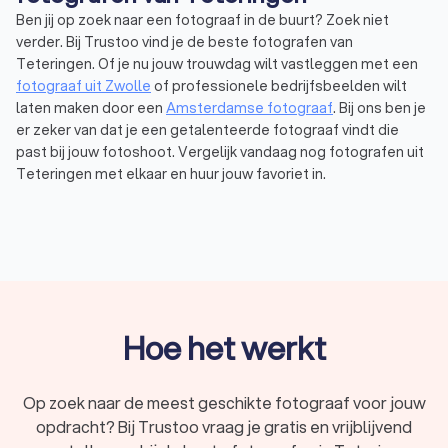
Ben jij op zoek naar een fotograaf in de buurt? Zoek niet
verder. Bij Trustoo vind je de beste fotografen van
Teteringen. Of je nu jouw trouwdag wilt vastleggen met een
fotograaf uit Zwolle
of professionele bedrijfsbeelden wilt
laten maken door een
Amsterdamse fotograaf
. Bij ons ben je
er zeker van dat je een getalenteerde fotograaf vindt die
past bij jouw fotoshoot. Vergelijk vandaag nog fotografen uit
Teteringen met elkaar en huur jouw favoriet in.
Wat is een fotograaf? Ontdek de magie
achter de lens
Een fotograaf is iemand die gespecialiseerd is in het schieten
van professionele foto’s via geavanceerde apparatuur. Hierbij
Hoe het werkt
moet je denken aan een fotocamera, studiolampen, statieven
en verschillende lenzen. Daarnaast gebruikt een fotograaf
verschillende technieken om een bepaald beeld te creëren.
Op zoek naar de meest geschikte fotograaf voor jouw
Door de juiste belichting, compositie en nabewerking
opdracht? Bij Trustoo vraag je gratis en vrijblijvend
ontstaan er betekenisvolle beelden.
Naast de technische vaardigheden staan fotografen bekend