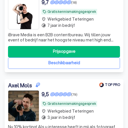
9,7
(18)
Gratis kennismakingsgesprek
local_offer
Werkgebied Teteringen
place
7 jaar in bedrijf
timelapse
iBrave Media is een B2B contentbureau. Wij tillen jouw
event of bedrijf naar het hoogste niveau met high end
foto & video. Geen gedoe: je krijgt bij ons altijd alle
bewerkte beelden!
Prijsopgave
Beschikbaarheid
Axel Mols
TOP PRO
9,5
(79)
Gratis kennismakingsgesprek
local_offer
Werkgebied Teteringen
place
3 jaar in bedrijf
timelapse
Nu 10% korting! Als u interesse heeft in mij als fotograaf