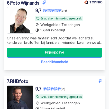
6
.
Foto Wijnands
TOP PRO
9,7
(214)
Gratis kennismakingsgesprek
local_offer
Werkgebied Teteringen
place
16 jaar in bedrijf
timelapse
Onze ervaring was fantastisch! Doordat we Richard al
kende van bruiloften bij familie en vrienden kwamen we al
vrij snel bij hem uit. De ervaring en persoonlijke benadering
was van onmisbare waarde!
Prijsopgave
Beschikbaarheid
7
.
RHBfoto
9,7
(21)
Gratis kennismakingsgesprek
local_offer
Werkgebied Teteringen
place
14 jaar in bedrijf
timelapse