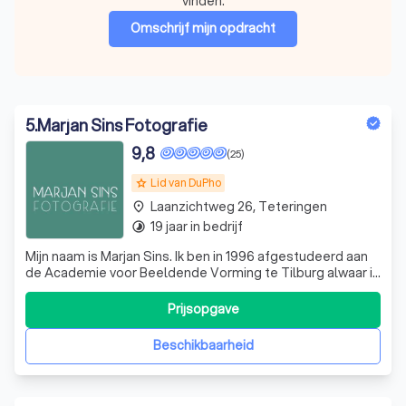
vinden.
Omschrijf mijn opdracht
5
.
Marjan Sins Fotografie
9,8
(25)
Lid van DuPho
grade
Laanzichtweg 26, Teteringen
place
19 jaar in bedrijf
timelapse
Mijn naam is Marjan Sins. Ik ben in 1996 afgestudeerd aan
de Academie voor Beeldende Vorming te Tilburg alwaar ik
fotografie studeerde. Tijdens mijn afstuderen legde ik al
de nadruk op dat het nooit stopt bij enkel het nemen van
Prijsopgave
een foto, dat na het nemen ook een heel proces ontluikt.
Soms kun je m
Beschikbaarheid