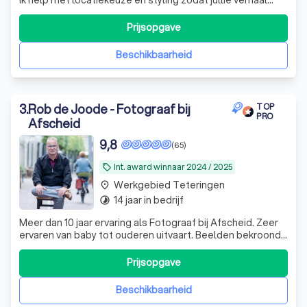
zichtbaar wordt voor toekomstige generaties....
Prijsopgave
Beschikbaarheid
3
.
Rob de Joode - Fotograaf bij
TOP
PRO
Afscheid
9,8
(65)
Int. award winnaar 2024 / 2025
local_offer
Werkgebied Teteringen
place
14 jaar in bedrijf
timelapse
Meer dan 10 jaar ervaring als Fotograaf bij Afscheid. Zeer
ervaren van baby tot ouderen uitvaart. Beelden bekroond
met een Int. award. ✔ Tarief €550,- t/m €847,- (all-in)
afscheid op 1 dag.
Prijsopgave
Beschikbaarheid