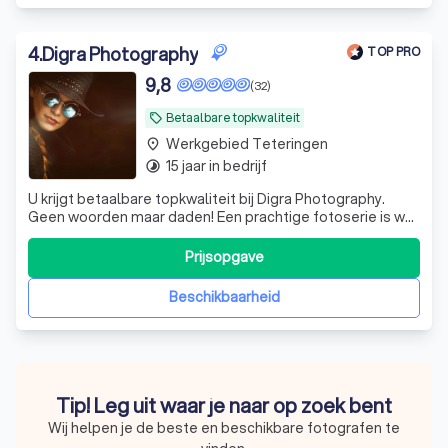
4
.
Digra Photography
TOP PRO
9,8
(32)
Betaalbare topkwaliteit
local_offer
Werkgebied Teteringen
place
15 jaar in bedrijf
timelapse
U krijgt betaalbare topkwaliteit bij Digra Photography.
Geen woorden maar daden! Een prachtige fotoserie is wat
u bij ons krijgt.
Prijsopgave
Beschikbaarheid
Tip! Leg uit waar je naar op zoek bent
Wij helpen je de beste en beschikbare fotografen te