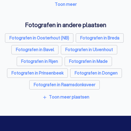
Schoonmaakbedrijven in Teteringen
Toon meer
Airco installateurs in Teteringen
Fotografen in andere plaatsen
Elektriciens in Teteringen
Fotografen in Oosterhout (NB)
Fotografen in Breda
Energielabel adviseurs in Teteringen
Fotografen in Bavel
Fotografen in Ulvenhout
Rijscholen in Teteringen
Advocaten in Teteringen
Fotografen in Rijen
Fotografen in Made
Fotografen in Prinsenbeek
Fotografen in Dongen
Fotografen in Raamsdonksveer
Fotografen in Etten-Leur
Toon meer plaatsen
add
Fotografen in Amsterdam
Fotografen in Rotterdam
Fotografen in Den Haag