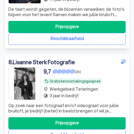
De taart wordt gegeten, de bloemen verwelken: de foto's
blijven voor het leven! Samen maken we jullie bruiloft
onvergetelijk en leggen we de mooiste herinneringen
vast!
Prijsopgave
Beschikbaarheid
8
.
Lisanne Sterk Fotografie
9,7
(26)
Gratis kennismakingsgesprek
local_offer
Werkgebied Teteringen
place
3 jaar in bedrijf
timelapse
Op zoek naar een fotograaf en/of videograaf voor jullie
bruiloft, je bedrijf (beter) in beeld brengen of wil je
feestelijke foto's van een evenement? Daar kan ik bij
helpen!
Prijsopgave