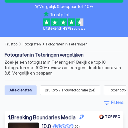
Vergelijk & bespaar tot 40%
shopping_cart
Uitstekend
|
4379
reviews
Trustoo
Fotografen
Fotografen in Teteringen
arrow_forward_ios
arrow_forward_ios
Fotografen in Teteringen vergelijken
Zoek je een fotograaf in Teteringen? Bekijk de top 10
fotografen met 1000+ reviews en een gemiddelde score van
8.8. Vergelijk en bespaar.
Alle diensten
Bruiloft- / Trouwfotografie
(
24
)
Fotoshoot &
filter_list
Filters
1
.
Breaking Boundaries Media
TOP PRO
10,0
(20)