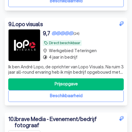
Beschikbaarheid
9
.
Lopo visuals
9,7
(24)
Direct beschikbaar
local_offer
Werkgebied Teteringen
place
4 jaar in bedrijf
timelapse
Ik ben André Lopo, de oprichter van Lopo Visuals. Na ruim 3
jaar all-round ervaring heb ik mijn bedrijf opgebouwd met
één doel: de beste beelden en storytelling leveren voor
bedrijven die zich willen onderscheiden. Met een focus op
Prijsopgave
advertenties, evenementen films voor bedrijven en social
media vide
Beschikbaarheid
10
.
Ibrave Media - Evenement/bedrijf
fotograaf