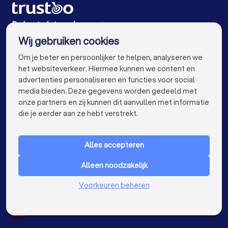
Fotografen in Utrecht
Fotografen in Eindhoven
Fotografen in Tilburg
Fotografen in Groningen
De beste fotografen voor jou
Wij gebruiken cookies
Fotografen in Almere
Fotografen in Nijmegen
info@trustoo.nl
Om je beter en persoonlijker te helpen, analyseren we
Fotografen in Enschede
Fotografen in Haarlem
het websiteverkeer. Hiermee kunnen we content en
advertenties personaliseren en functies voor social
Fotografen in Arnhem
Fotografen in Amersfoort
media bieden. Deze gegevens worden gedeeld met
onze partners en zij kunnen dit aanvullen met informatie
Fotografen in Apeldoorn
Fotografen in Den Bosch
keyboard_arrow_down
VOOR PARTICULIEREN
die je eerder aan ze hebt verstrekt.
Fotografen in Maastricht
Fotografen in Leiden
keyboard_arrow_down
VOOR BEDRIJVEN
Fotografen in Dordrecht
Fotografen in Zoetermeer
Alles accepteren
keyboard_arrow_down
OVER TRUSTOO
Fotografen bij jou in de buurt
Alleen noodzakelijk
LAND
Nederland
Voorkeuren beheren
België
Duitsland
Spanje