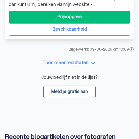
dan kunt u mij bereiken via mijn website -
Axelmolsphotography.com of Instagram.
Prijsopgave
Beschikbaarheid
Bijgewerkt: 09-08-2026 om 10:09
info
keyboard_arrow_down
Toon meer resultaten
Jouw bedrijf niet in de lijst?
Meld je gratis aan
Recente blogartikelen over fotografen