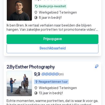
Beste prijs-kwaliteit
local_offer
Werkgebied Teteringen
place
8 jaar in bedrijf
timelapse
Ik ben Bren. Ik vertaal verhalen naar beelden die blijven
hangen. Van zakelijke portretten tot promotionele video’s:
met een frisse blik en oog voor detail breng ik jouw verhaal
tot leven.
Prijsopgave
Beschikbaarheid
2
.
By Esther Photography
9,9
(20)
Reageert binnen 1 uur
Werkgebied Teteringen
place
13 jaar in bedrijf
timelapse
Echte momenten, warme portretten, dat is waar ik voor ga.
Ik help met locatiekeuze en styling zodat jullie verhaal