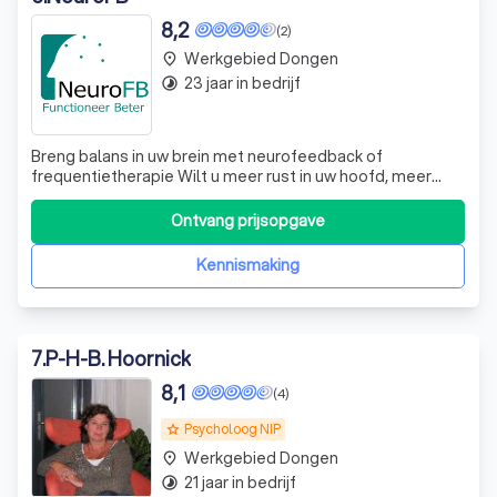
8,2
(2)
Werkgebied Dongen
place
23 jaar in bedrijf
timelapse
Breng balans in uw brein met neurofeedback of
frequentietherapie Wilt u meer rust in uw hoofd, meer
concentratie, geen last meer hebben van angst of beter
kunnen slapen? Neurofeedback kan u helpen. Aan de hand
Ontvang prijsopgave
van deze veilige en pijnloze techniek worden uw hersenen
getraind. Neurofeedback is bewez
Kennismaking
7
.
P-H-B. Hoornick
8,1
(4)
Psycholoog NIP
grade
Werkgebied Dongen
place
21 jaar in bedrijf
timelapse