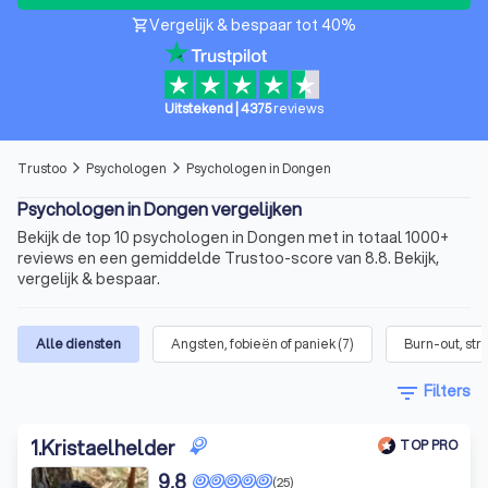
Vergelijk & bespaar tot 40%
shopping_cart
Uitstekend
|
4375
reviews
Trustoo
Psychologen
Psychologen in Dongen
arrow_forward_ios
arrow_forward_ios
Psychologen in Dongen vergelijken
Bekijk de top 10 psychologen in Dongen met in totaal 1000+
reviews en een gemiddelde Trustoo-score van 8.8. Bekijk,
vergelijk & bespaar.
Alle diensten
Angsten, fobieën of paniek
(
7
)
Burn-out, str
filter_list
Filters
1
.
Kristaelhelder
TOP PRO
9,8
(25)