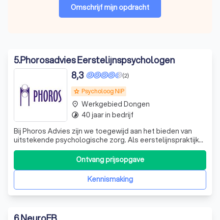
Omschrijf mijn opdracht
5
.
Phorosadvies Eerstelijnspsychologen
8,3
(2)
Psycholoog NIP
grade
Werkgebied Dongen
place
40 jaar in bedrijf
timelapse
Bij Phoros Advies zijn we toegewijd aan het bieden van
uitstekende psychologische zorg. Als eerstelijnspraktijk
bieden we hulp bij diverse lichte tot matige problemen
zoals angst, depressie, trauma, rouw en
Ontvang prijsopgave
werkgerelateerde problemen. Onze specialisten hebben
ook ervaring in het begeleiden van kanke
Kennismaking
6
.
NeuroFB