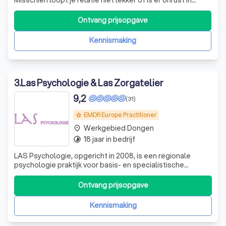
jezelf. Misschien heb je problemen op werkgebied, of op
meerdere gebieden tegelijk. Het kan zijn dat je hierdoor
Ontvang prijsopgave
wilt onderzoeken wat er aan de hand is, wie je echt bent of
wat je nou eigenli
Kennismaking
3
.
Las Psychologie & Las Zorgatelier
9,2
(31)
EMDR Europe Practitioner
grade
Werkgebied Dongen
place
18 jaar in bedrijf
timelapse
LAS Psychologie, opgericht in 2008, is een regionale
psychologie praktijk voor basis- en specialistische
geestelijke gezondheidszorg. LAS Psychologie is
gespecialiseerd in het behandelen en begeleiden van
Ontvang prijsopgave
cliënten met niet aangeboren hersenletsel (NAH). De
behandelingen in de praktijk worden uitgevo
Kennismaking