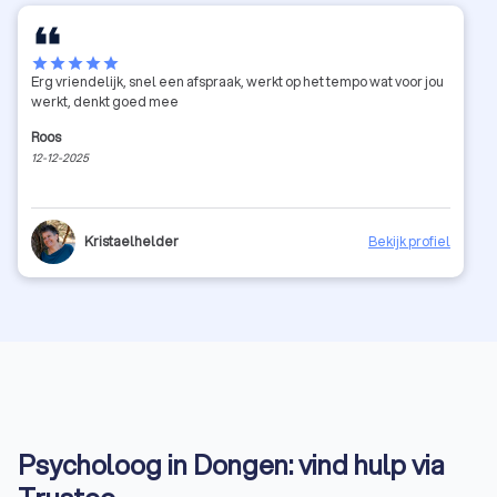
star
star
star
star
star
Erg vriendelijk, snel een afspraak, werkt op het tempo wat voor jou
werkt, denkt goed mee
Roos
12-12-2025
Kristaelhelder
Bekijk profiel
Psycholoog in Dongen: vind hulp via