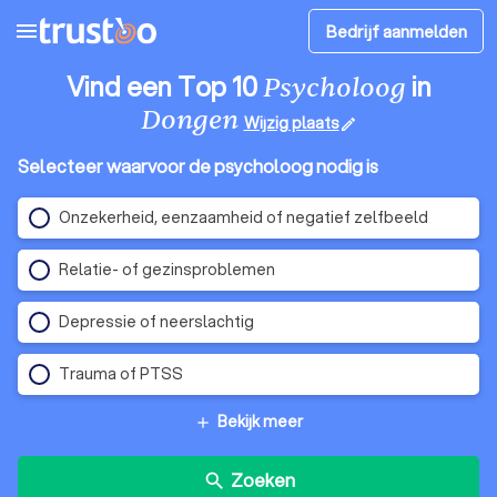
menu
Bedrijf aanmelden
Vind een Top 10
in
Psycholoog
Dongen
Wijzig plaats
edit
Selecteer waarvoor de psycholoog nodig is
Onzekerheid, eenzaamheid of negatief zelfbeeld
Relatie- of gezinsproblemen
Depressie of neerslachtig
Trauma of PTSS
Bekijk meer
add
Zoeken
search