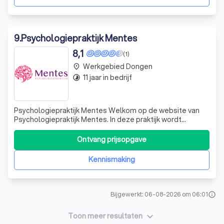
9
.
Psychologiepraktijk Mentes
8,1
(1)
Werkgebied Dongen
place
11 jaar in bedrijf
timelapse
​Psychologiepraktijk Mentes Welkom op de website van
Psychologiepraktijk Mentes. In deze praktijk wordt
psychologische behandeling ​en coachingsgesprekken
geboden aan volwassenen vanaf 18 jaar voor de
Ontvang prijsopgave
Generalistische Basis GGZ in Tilburg en omstreken. Op
deze website kunt u lezen voor welke klachten
Kennismaking
Bijgewerkt: 06-08-2026 om 06:01
info
keyboard_arrow_down
Toon meer resultaten