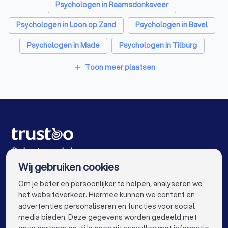
Psychologen in Raamsdonksveer
Psychologen in Loon op Zand
Psychologen in Bavel
Psychologen in Made
Psychologen in Tilburg
Psychologen in Waalwijk
Psychologen in Breda
Toon meer plaatsen
add
Psychologen in Ulvenhout
Psychologen in Amsterdam
Psychologen in Rotterdam
Psychologen in Den Haag
Psychologen in Utrecht
De beste psychologen voor jou
Wij gebruiken cookies
Psychologen in Eindhoven
info@trustoo.nl
Om je beter en persoonlijker te helpen, analyseren we
Psychologen in Groningen
Psychologen in Almere
het websiteverkeer. Hiermee kunnen we content en
advertenties personaliseren en functies voor social
Psychologen in Nijmegen
media bieden. Deze gegevens worden gedeeld met