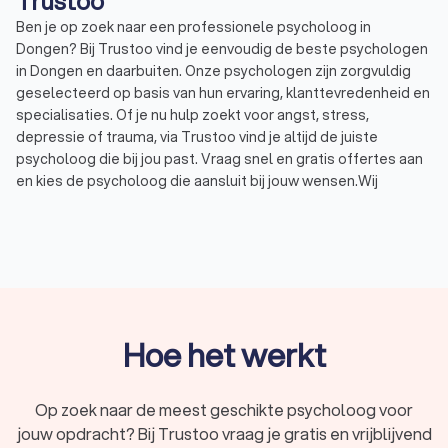
Trustoo
Ben je op zoek naar een professionele psycholoog in
Dongen? Bij Trustoo vind je eenvoudig de beste psychologen
in Dongen en daarbuiten. Onze psychologen zijn zorgvuldig
geselecteerd op basis van hun ervaring, klanttevredenheid en
specialisaties. Of je nu hulp zoekt voor angst, stress,
depressie of trauma, via Trustoo vind je altijd de juiste
psycholoog die bij jou past. Vraag snel en gratis offertes aan
en kies de psycholoog die aansluit bij jouw wensen.Wij
hebben een selectie gemaakt van de hoogst beoordeelde
psychologen in Dongen. Deze psychologen hebben een
uitstekende Trustoo-score van 8.8. Of je nu op zoek bent naar
een klinisch psycholoog, een psychotherapeut of een coach,
wij maken het eenvoudig om een afspraak te maken met een
professionele psycholoog in Dongen.
Hoe het werkt
Wat is een psycholoog?
Een psycholoog is een expert op het gebied van mentale
Op zoek naar de meest geschikte psycholoog voor
gezondheid. Psychologen helpen mensen met het begrijpen,
jouw opdracht? Bij Trustoo vraag je gratis en vrijblijvend