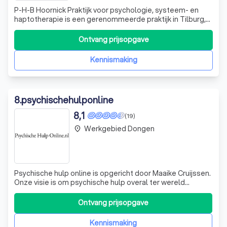
P-H-B Hoornick Praktijk voor psychologie, systeem- en
haptotherapie is een gerenommeerde praktijk in Tilburg,
opgericht door Myriam Hoornick. Met meer dan 10 jaar
ervaring in de gezondheidssector, onderscheidt Myriam
Ontvang prijsopgave
zich door haar expertise in psychologie, systeemtherapie
en haptotherapie. Ze is ee
Kennismaking
8
.
psychischehulponline
8,1
(19)
Werkgebied Dongen
place
Psychische hulp online is opgericht door Maaike Cruijssen.
Onze visie is om psychische hulp overal ter wereld
bereikbaar te maken. Bereikbaar voor mensen die
behoefte hebben aan zorg en zodat psychologen ook
Ontvang prijsopgave
vanuit meerdere locaties kunnen werken. Tijdens
verschillende reizen is het Maaike helder g
Kennismaking