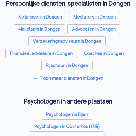
Persoonlijke diensten: specialisten in Dongen
Notarissen in Dongen
Mediators in Dongen
Makelaars in Dongen
Advocaten in Dongen
Verzekeringsadviseurs in Dongen
Financieel adviseurs in Dongen
Coaches in Dongen
Rijscholen in Dongen
Relatietherapeuten in Dongen
Toon meer diensten in Dongen
add
Belastingadviseurs in Dongen
Psychologen in andere plaatsen
Hypotheekadviseurs in Dongen
Personal trainers in Dongen
Diëtisten in Dongen
Psychologen in Rijen
Psychologen in Oosterhout (NB)