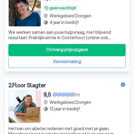
geen wachtlijst
local_offer
Werkgebied Dongen
place
4 jaar in bedrijf
timelapse
We werken samen aan jouw hulpvraag, met blijvend
resultaat. Praktijkruimte in Oosterhout (online ook
mogelijk), één sessie per twee weken, geen vergoeding
zorgverzekering, geen wachtlijst.
Ontvang prijsopgave
Kennismaking
2
.
Floor Slagter
9,5
(11)
Werkgebied Dongen
place
12 jaar in bedrijf
timelapse
Het kan om allerlei redenen niet goed met je gaan.
Misschien loopt je relatie niet lekker of is er onrust in