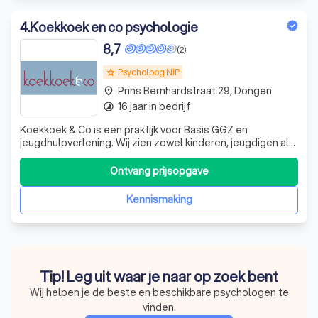
4
.
Koekkoek en co psychologie
8,7
(2)
Psycholoog NIP
grade
Prins Bernhardstraat 29, Dongen
place
16 jaar in bedrijf
timelapse
Koekkoek & Co is een praktijk voor Basis GGZ en
jeugdhulpverlening. Wij zien zowel kinderen, jeugdigen als
volwassenen. Wij onderscheiden ons door – naast
reguliere behandelingen – therapie aan te vullen met inzet
Ontvang prijsopgave
van paarden. Onze behandelaren werken vanuit een
oplossingsgerichte en systemische b
Kennismaking
Tip! Leg uit waar je naar op zoek bent
Wij helpen je de beste en beschikbare psychologen te
vinden.