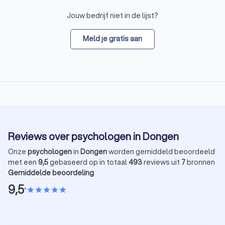
Jouw bedrijf niet in de lijst?
Meld je gratis aan
Reviews over psychologen in Dongen
Onze
psychologen
in
Dongen
worden gemiddeld beoordeeld
met een
9,5
gebaseerd op in totaal
493
reviews uit
7
bronnen
Gemiddelde beoordeling
9,5
•
star
star
star
star
star